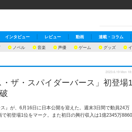
インタビュー
レビュー
動画
連載・コラム
ガ
ノベル
音楽
声優
ゲーム
グッズ
2023.6.19 Mon 18
ス・ザ・スパイダーバース」初登場
突破
』が、6月16日に日本公開を迎えた。週末3日間で動員24万
映画で初登場1位をマーク。また初日の興行収入は1億2345万886