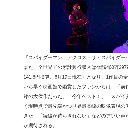
『スパイダーマン：アクロス・ザ・スパイダー
また、全世界での累計興行収入は4億9400万2979ドル
141.8円換算、6月19日現在）となり、1作
いち早く映画館で鑑賞したファンからは、「前
銘の大傑作だった」「今年ベスト！」「スパイ
く現時点で最先端かつ世界最高峰の映像表現の
きた」「続編が待ちきれない」などのアツい声
が期待される。