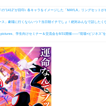
1412”が目印♪ 各キャラをイメージした「MAYLA」リングセットが
ース」劇場に行くならいつ？当日朝イチでしょ！絶対みんなで話したく
ictures、学生向けセミナー＆交流会を8/31開催――“現場×ビジネス”を