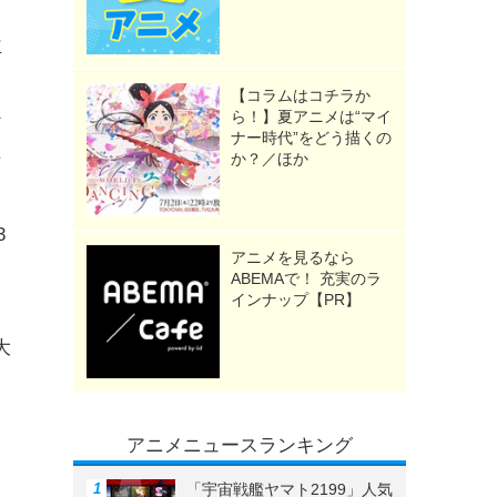
主
り
【コラムはコチラか
ら！】夏アニメは“マイ
け
ナー時代”をどう描くの
そ
か？／ほか
3
アニメを見るなら
ABEMAで！ 充実のラ
インナップ【PR】
大
アニメニュースランキング
「宇宙戦艦ヤマト2199」人気