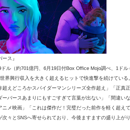
バース』
（約701億円、6月19日付Box Office Mojo調べ、1ドル
目の全世界興行収入を大きく超えるヒットで快進撃を続けている
作超えどころかスパイダーマンシリーズ全作超え」「正真
ダーバースあまりにもすごすぎて言葉が出ない」「間違い
アニメ映画」「これは傑作だ！完璧だった前作を軽く超え
が次々とSNSへ寄せられており、今後ますますの盛り上が