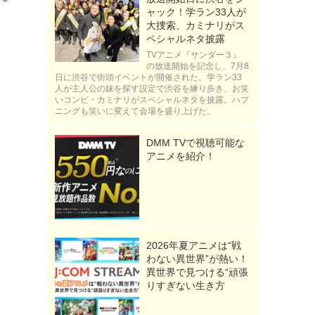
ャック！学ラン33人が
大捜索、カミナリがス
ペシャルネタ披露
TVアニメ『サンダー３』
の放送開始を記念し、7月8
日に渋谷で街頭イベントが開催された。学ラン33
人が主人公の妹を探す設定で渋谷を練り歩き、お笑
いコンビ・カミナリがスペシャルネタを披露。ハプ
ニングも笑いに変えて会場を盛り上げた。
DMM TVで視聴可能な
アニメを紹介！
2026年夏アニメは“戦
わない異世界”が熱い！
異世界で見つける“頑張
りすぎない生き方