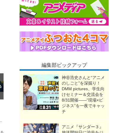
編集部ピックアップ
神谷浩史さんと“アニメ
のしごと”を深掘り！
DMM pictures、学生向
けセミナー＆交流会を
8/31開催――“現場×ビ
ジネス”を一夜でキャッ
チ
日…『スパイダーバース』原作コミックにレオパルドンが登場！【おすすめマンガ手帖】
アニメ『サンダー３』
放送開始日に渋谷をジ
送る