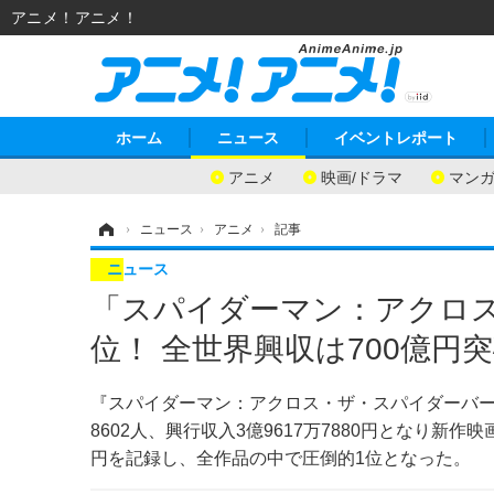
アニメ！アニメ！
ホーム
ニュース
イベントレポート
アニメ
映画/ドラマ
マン
ホーム
›
ニュース
›
アニメ
›
記事
ニュース
「スパイダーマン：アクロ
位！ 全世界興収は700億円
『スパイダーマン：アクロス・ザ・スパイダーバース
8602人、興行収入3億9617万7880円となり新作
円を記録し、全作品の中で圧倒的1位となった。