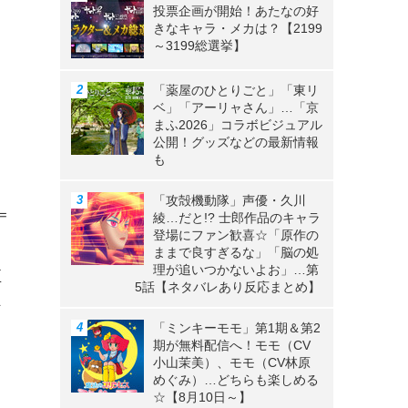
投票企画が開始！あたなの好
きなキャラ・メカは？【2199
～3199総選挙】
「薬屋のひとりごと」「東リ
ベ」「アーリャさん」…「京
まふ2026」コラボビジュアル
公開！グッズなどの最新情報
も
「攻殻機動隊」声優・久川
＝
綾…だと!? 士郎作品のキャラ
登場にファン歓喜☆「原作の
。
ままで良すぎるな」「脳の処
理が追いつかないよお」…第
正
5話【ネタバレあり反応まとめ】
な
「ミンキーモモ」第1期＆第2
て
期が無料配信へ！モモ（CV
小山茉美）、モモ（CV林原
り
めぐみ）…どちらも楽しめる
☆【8月10日～】