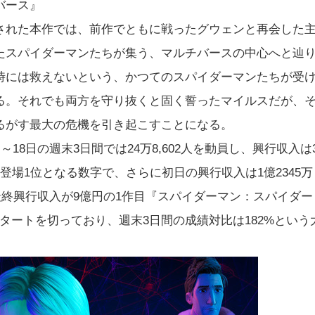
バース』
された本作では、前作でともに戦ったグウェンと再会した
たスパイダーマンたちが集う、マルチバースの中心へと辿
時には救えないという、かつてのスパイダーマンたちが受
る。それでも両方を守り抜くと固く誓ったマイルスだが、
るがす最大の危機を引き起こすことになる。
18日の週末3日間では24万8,602人を動員し、興行収入は
で初登場1位となる数字で、さらに初日の興行収入は1億2345万
最終興行収入が9億円の1作目『スパイダーマン：スパイダー
タートを切っており、週末3日間の成績対比は182%という