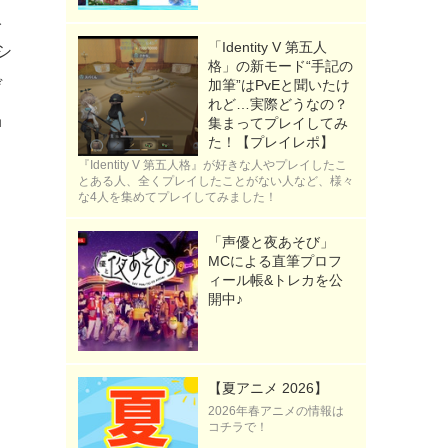
人
「Identity V 第五人
シ
格」の新モード“手記の
デ
加筆”はPvEと聞いたけ
れど…実際どうなの？
品
集まってプレイしてみ
た！【プレイレポ】
『Identity V 第五人格』が好きな人やプレイしたこ
とある人、全くプレイしたことがない人など、様々
な4人を集めてプレイしてみました！
「声優と夜あそび」
MCによる直筆プロフ
ィール帳&トレカを公
開中♪
【夏アニメ 2026】
2026年春アニメの情報は
コチラで！