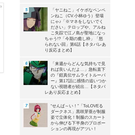
「ヤニねこ」イケボなペンペ
ンねこ（CV.小林ゆう）登場
にゃ♪「※マネをしないでく
ださい」テロップや、アルね
こ失踪で江ノ島が聖地になっ
ちゃう!?「今期の癒し枠」「怒
られない回」第6話【ネタバレあ
り反応まとめ】
「来週からどんな気持ちで見
れば良いんだよ…」急転直下
の『鎧真伝サムライトルーパ
ー』第17話に感情の追いつか
ない視聴者が続出…【ネタバ
レあり反応まとめ】
“せんぱ～い！”「ToLOVEる
ダークネス」黒咲芽亜が制服
姿で立体化！制服のスカート
から伸びる下半身のプロポー
ションの再現がアツい！