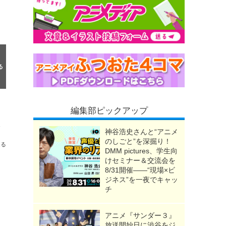
編集部ピックアップ
5万9000人が来場
神谷浩史さんと“アニメ
のしごと”を深掘り！
送る
DMM pictures、学生向
けセミナー＆交流会を
8/31開催――“現場×ビ
ジネス”を一夜でキャッ
チ
アニメ『サンダー３』
放送開始日に渋谷をジ