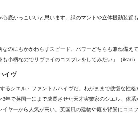
が心底かっこいいと思います。緑のマントや立体機動装置
柄なのにもかかわらずスピード、パワーどちらも兼ね備え
も小柄なのでリヴァイのコスプレをしてみたい」（ikari）
ハイヴ
場するシエル・ファントムハイヴだ。わがままで傲慢な性格
か3年で英国一にまで成長させた天才実業家のシエル。体系
レイヤーから人気が高い。英国風の建物や庭を背景にコス