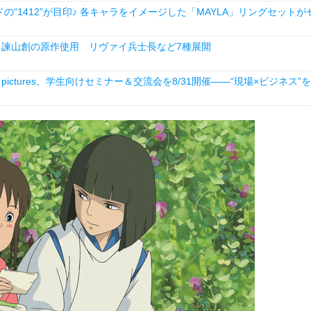
1412”が目印♪ 各キャラをイメージした「MAYLA」リングセットが
場！諫山創の原作使用 リヴァイ兵士長など7種展開
ictures、学生向けセミナー＆交流会を8/31開催――“現場×ビジネス”を