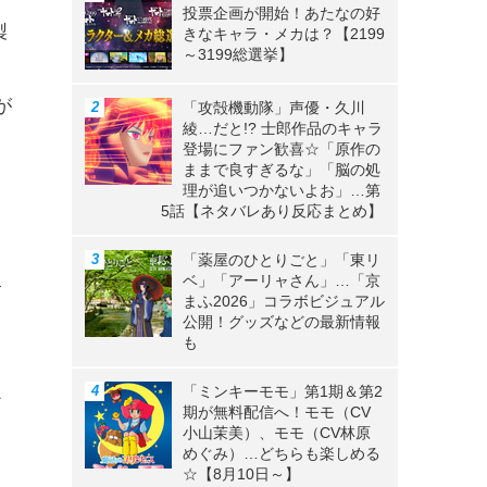
投票企画が開始！あたなの好
製
きなキャラ・メカは？【2199
～3199総選挙】
が
「攻殻機動隊」声優・久川
綾…だと!? 士郎作品のキャラ
登場にファン歓喜☆「原作の
ままで良すぎるな」「脳の処
理が追いつかないよお」…第
5話【ネタバレあり反応まとめ】
「薬屋のひとりごと」「東リ
ベ」「アーリャさん」…「京
す
まふ2026」コラボビジュアル
公開！グッズなどの最新情報
も
「ミンキーモモ」第1期＆第2
け
期が無料配信へ！モモ（CV
小山茉美）、モモ（CV林原
めぐみ）…どちらも楽しめる
☆【8月10日～】