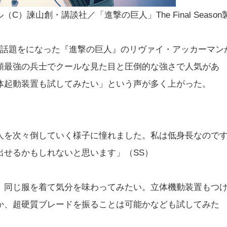
アル（C）諫山創・講談社／「進撃の巨人」The Final Season
が話題をになった『進撃の巨人』のリヴァイ・アッカーマン
類最強の兵士でクールな見た目と圧倒的な強さで人気があ
体起動装置も試してみたい」という声が多く上がった。
人を次々倒していく様子に憧れました。私は低身長なので
出せるかもしれないと思います」（SS）
、同じ服を着て気分を味わってみたい。立体機動装置もつ
か、超硬質ブレードを振ることは可能かなども試してみた