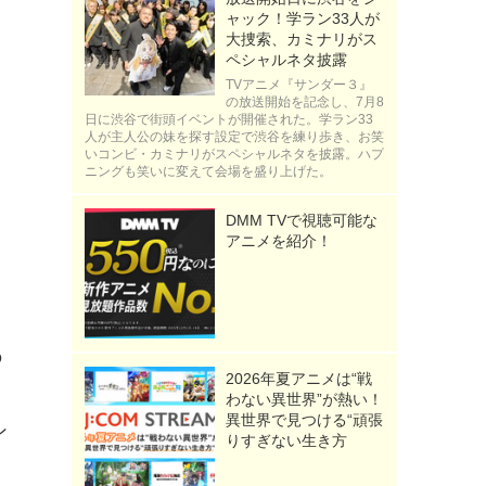
ャック！学ラン33人が
大捜索、カミナリがス
ペシャルネタ披露
TVアニメ『サンダー３』
の放送開始を記念し、7月8
日に渋谷で街頭イベントが開催された。学ラン33
人が主人公の妹を探す設定で渋谷を練り歩き、お笑
いコンビ・カミナリがスペシャルネタを披露。ハプ
ニングも笑いに変えて会場を盛り上げた。
DMM TVで視聴可能な
アニメを紹介！
の
2026年夏アニメは“戦
う
わない異世界”が熱い！
異世界で見つける“頑張
ン
りすぎない生き方