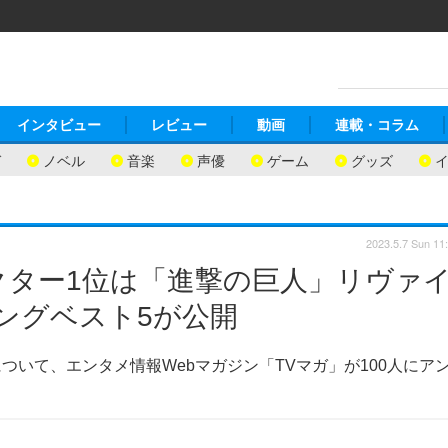
インタビュー
レビュー
動画
連載・コラム
ガ
ノベル
音楽
声優
ゲーム
グッズ
2023.5.7 Sun 11
クター1位は「進撃の巨人」リヴァ
キングベスト5が公開
いて、エンタメ情報Webマガジン「TVマガ」が100人にア