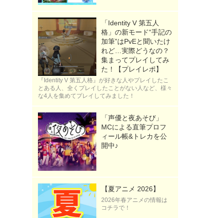
「Identity V 第五人
格」の新モード“手記の
加筆”はPvEと聞いたけ
れど…実際どうなの？
集まってプレイしてみ
た！【プレイレポ】
『Identity V 第五人格』が好きな人やプレイしたこ
とある人、全くプレイしたことがない人など、様々
な4人を集めてプレイしてみました！
「声優と夜あそび」
MCによる直筆プロフ
ィール帳&トレカを公
開中♪
【夏アニメ 2026】
2026年春アニメの情報は
コチラで！