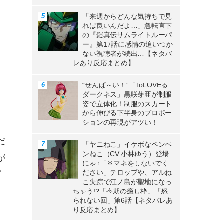
「来週からどんな気持ちで見
れば良いんだよ…」急転直下
も
の『鎧真伝サムライトルーパ
ー』第17話に感情の追いつか
ない視聴者が続出…【ネタバ
レあり反応まとめ】
て
“せんぱ～い！”「ToLOVEる
ダークネス」黒咲芽亜が制服
姿で立体化！制服のスカート
から伸びる下半身のプロポー
ションの再現がアツい！
だ
「ヤニねこ」イケボなペンペ
ンねこ（CV.小林ゆう）登場
が
にゃ♪「※マネをしないでく
ださい」テロップや、アルね
プ
こ失踪で江ノ島が聖地になっ
ちゃう!?「今期の癒し枠」「怒
られない回」第6話【ネタバレあ
り反応まとめ】