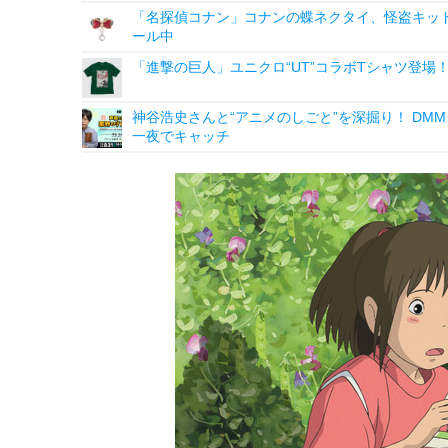
「名探偵コナン」コナンの蝶ネクタイ、怪盗キッドの“
ール中
「進撃の巨人」ユニクロ“UT”コラボTシャツ登
神谷浩史さんと“アニメのしごと”を深掘り！ DMM p
一夜でキャッチ