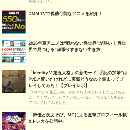
を盛り上げた。
DMM TVで視聴可能なアニメを紹介！
2026年夏アニメは“戦わない異世界”が熱い！ 異世
界で見つける“頑張りすぎない生き方
「Identity V 第五人格」の新モード“手記の加筆”は
PvEと聞いたけれど…実際どうなの？集まってプ
レイしてみた！【プレイレポ】
『Identity V 第五人格』が好きな人やプレイしたことある
人、全くプレイしたことがない人など、様々な4人を集め
てプレイしてみました！
「声優と夜あそび」MCによる直筆プロフィール帳
&トレカを公開中♪