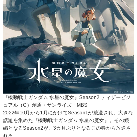
『機動戦士ガンダム 水星の魔女』Season2 ティザービジ
ュアル（C）創通・サンライズ・MBS
2022年10月から1月にかけてSeason1が放送され、大きな
話題を集めた『機動戦士ガンダム 水星の魔女』。その続
編となるSeason2が、3カ月ぶりとなるこの春から放送さ
れる。