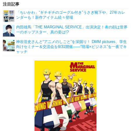
注目記事
「ちいかわ」“ギチギチのゴーグル付き”うさぎ靴下や、27年カレ
ンダーも！新作アイテム続々登場
内田雄馬「THE MARGINAL SERVICE」出演決定！表の顔は世界
一のポップスター、真の姿は!?
神谷浩史さんと“アニメのしごと”を深掘り！ DMM pictures、学生
向けセミナー＆交流会を8/31開催――“現場×ビジネス”を一夜でキ
ャッチ