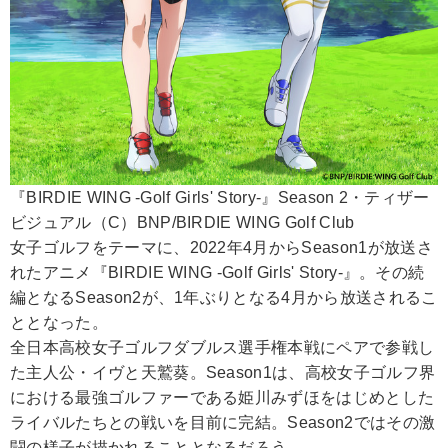
『BIRDIE WING -Golf Girls' Story-』Season 2・ティザー
ビジュアル（C）BNP/BIRDIE WING Golf Club
女子ゴルフをテーマに、2022年4月からSeason1が放送さ
れたアニメ『BIRDIE WING -Golf Girls' Story-』。その続
編となるSeason2が、1年ぶりとなる4月から放送されるこ
ととなった。
全日本高校女子ゴルフダブルス選手権本戦にペアで参戦し
た主人公・イヴと天鷲葵。Season1は、高校女子ゴルフ界
における最強ゴルファーである姫川みずほをはじめとした
ライバルたちとの戦いを目前に完結。Season2ではその激
闘の様子が描かれることとなるだろう。