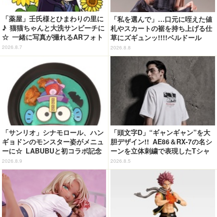
「薬屋」壬氏様とひまわりの里に
「私を選んで」…口元に咥えた値
♪ 猫猫ちゃんと大洗サンビーチに
札やスカートの裾を持ち上げる仕
☆ 一緒に写真が撮れるARフォト
草にズギュンッ!!!!ベルドール
スポット企画「猫猫・壬氏と夏巡
「ロゼ」がフィギュアで新登場
2026.8.7
2026.8.8
り」開催【茨城県】
「サンリオ」シナモロール、ハン
「頭文字D」“ギャンギャン”を大
ギョドンのモンスター姿がメニュ
胆デザイン!! AE86＆RX-7の名シ
ーに☆ LABUBUと初コラボ記念
ーンを立体刺繍で表現したTシャ
のスイーツも！【サンリオピュー
ツ登場
2026.8.9
2026.8.5
ロランド】