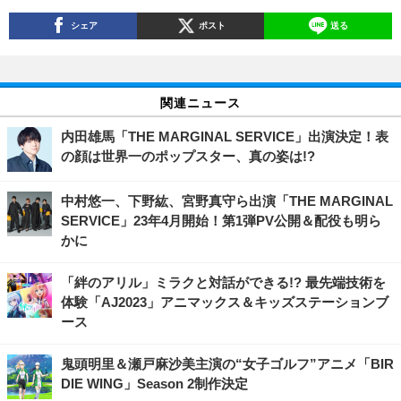
シェア
ポスト
送る
関連ニュース
内田雄馬「THE MARGINAL SERVICE」出演決定！表
の顔は世界一のポップスター、真の姿は!?
中村悠一、下野紘、宮野真守ら出演「THE MARGINAL
SERVICE」23年4月開始！第1弾PV公開＆配役も明ら
かに
「絆のアリル」ミラクと対話ができる!? 最先端技術を
体験「AJ2023」アニマックス＆キッズステーションブ
ース
鬼頭明里＆瀬戸麻沙美主演の“女子ゴルフ”アニメ「BIR
DIE WING」Season 2制作決定