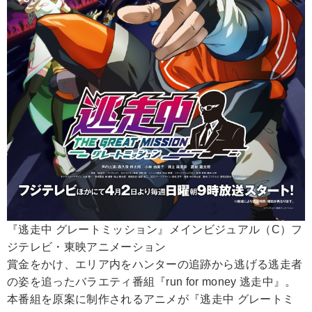
『逃走中 グレートミッション』メインビジュアル（C）フ
ジテレビ・東映アニメーション
賞金をかけ、エリア内をハンターの追跡から逃げる逃走者
の姿を追ったバラエティ番組『run for money 逃走中』。
本番組を原案に制作されるアニメが『逃走中 グレートミ