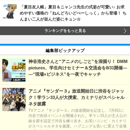
「夏目友人帳」夏目＆ニャンコ先生の式姿が可愛い♪ お求
めやすい価格の「ねんどろいどべーしっく」から登場！ ち
んまい二人が並んだ姿にキュン☆
ランキングをもっと見る
編集部ピックアップ
神谷浩史さんと“アニメのしごと”を深掘り！ DMM
pictures、学生向けセミナー＆交流会を8/31開催―
―“現場×ビジネス”を一夜でキャッチ
アニメ『サンダー３』放送開始日に渋谷をジャッ
ク！学ラン33人が大捜索、カミナリがスペシャル
ネタ披露
TVアニメ『サンダー３』の放送開始を記念し、7月8日に
渋谷で街頭イベントが開催された。学ラン33人が主人公の
妹を探す設定で渋谷を練り歩き、お笑いコンビ・カミナリ
がスペシャルネタを披露。ハプニングも笑いに変えて会場