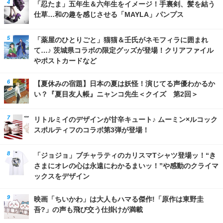
「忍たま」五年生＆六年生をイメージ！手裏剣、髪を結う
仕草…和の趣を感じさせる「MAYLA」パンプス
「薬屋のひとりごと」猫猫＆壬氏がネモフィラに囲まれ
て…♪ 茨城県コラボの限定グッズが登場！クリアファイル
やポストカードなど
【夏休みの宿題】日本の夏は妖怪！演じてる声優わかるか
い？『夏目友人帳』ニャンコ先生＜クイズ 第2回＞
リトルミイのデザインが甘辛キュート♪ ムーミン×ルコック
スポルティフのコラボ第3弾が登場！
「ジョジョ」ブチャラティのカリスマTシャツ登場ッ！“き
さまにオレの心は永遠にわかるまいッ！”や感動のクライマ
ックスをデザイン
映画「ちいかわ」は大人もハマる傑作!「原作は東野圭
吾?」の声も飛び交う仕掛けが満載