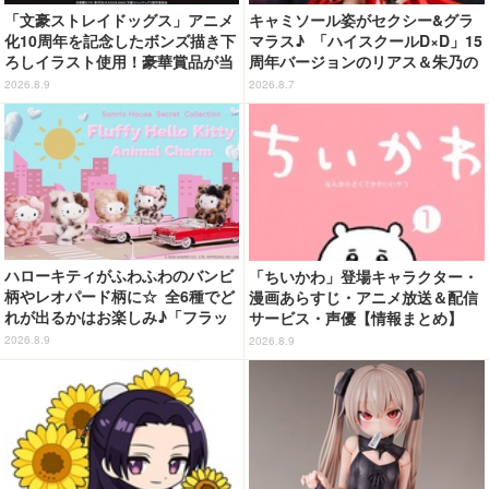
「文豪ストレイドッグス」アニメ
キャミソール姿がセクシー&グラ
化10周年を記念したボンズ描き下
マラス♪ 「ハイスクールD×D」15
ろしイラスト使用！豪華賞品が当
周年バージョンのリアス＆朱乃の
たるオンラインくじ発売
フィギュアがリニューアルパッケ
2026.8.9
2026.8.7
ージで登場！
ハローキティがふわふわのバンビ
「ちいかわ」登場キャラクター・
柄やレオパード柄に☆ 全6種でど
漫画あらすじ・アニメ放送＆配信
れが出るかはお楽しみ♪「フラッ
サービス・声優【情報まとめ】
フィーハローキティチャーム」第
2026.8.9
2026.8.9
2弾登場【8月20日～】