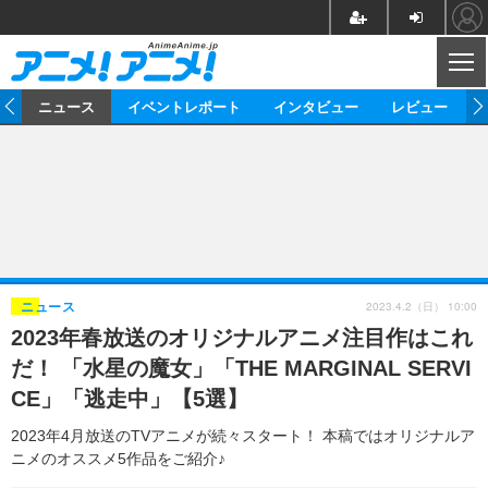
CL
ム
ニュース
イベントレポート
インタビュー
レビュー
ニュース
アニメ
映画/ドラマ
イベントレポート
マンガ
ノベル
アニメ
映画
インタビュー
音楽
声優
ライブ
舞台
スタッフ
声優
レビュー
2023.4.2（日） 10:00
ニュース
2023年春放送のオリジナルアニメ注目作はこれ
ゲーム
グッズ
海外イベント
ビジネス
俳優・タレント
アーティスト
アニメ
実写
動画
だ！ 「水星の魔女」「THE MARGINAL SERVI
イベント
海外
ビジネス
書評
イベント
アニメ
映画/ドラマ
連載・コラム
CE」「逃走中」【5選】
ゲーム
座談会
アニメ！アニメ！TV
ABEMA Cafe
2023年4月放送のTVアニメが続々スタート！ 本稿ではオリジナルア
ニメのオススメ5作品をご紹介♪