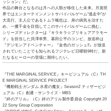
ッション』だ。
作品の舞台となるのは月への人類が移住した未来。月面世
界ではエンターテインメントサバイバルゲーム“逃走中”が
大流行。主人公であるトムラ颯也は、弟の病気を治すた
め、一攫千金を目指してこのサバイバルゲームに挑む。
シリーズディレクターは『キラキラ☆プリキュアアラモー
ド』を担当した貝澤幸男、暮田公平のコンビ。放送枠は
『デジモンアドベンチャー』『金色のガッシュ!!』が放送
されていたことでも知られるフジテレビ日曜朝9時だ。新
たなるヒーローの登場に期待したい。
『THE MARGINAL SERVICE』キービジュアル（C）TH
E MARGINAL SERVICE PROJECT
『機動戦士ガンダム 水星の魔女』Season2 ティザービジ
ュアル（C）創通・サンライズ・MBS
『絆のアリル』（C）絆のアリル製作委員会 Copyright 20
22 Sony Group Corporation