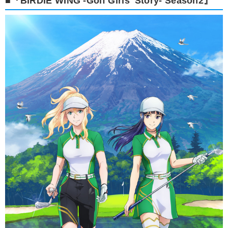
■『BIRDIE WING -Golf Girls' Story- Season2』