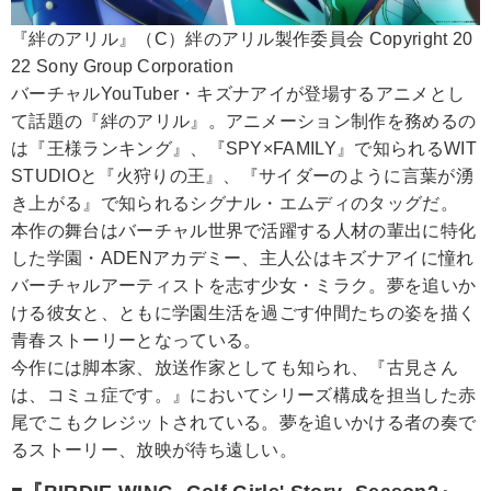
『絆のアリル』（C）絆のアリル製作委員会 Copyright 20
22 Sony Group Corporation
バーチャルYouTuber・キズナアイが登場するアニメとし
て話題の『絆のアリル』。アニメーション制作を務めるの
は『王様ランキング』、『SPY×FAMILY』で知られるWIT
STUDIOと『火狩りの王』、『サイダーのように言葉が湧
き上がる』で知られるシグナル・エムディのタッグだ。
本作の舞台はバーチャル世界で活躍する人材の輩出に特化
した学園・ADENアカデミー、主人公はキズナアイに憧れ
バーチャルアーティストを志す少女・ミラク。夢を追いか
ける彼女と、ともに学園生活を過ごす仲間たちの姿を描く
青春ストーリーとなっている。
今作には脚本家、放送作家としても知られ、『古見さん
は、コミュ症です。』においてシリーズ構成を担当した赤
尾でこもクレジットされている。夢を追いかける者の奏で
るストーリー、放映が待ち遠しい。