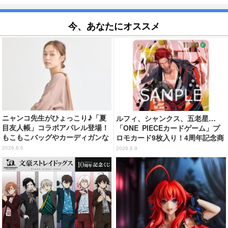
今、あなたにオススメ
ニャンコ先生がひょっこり♪「夏
ルフィ、シャンクス、五老星…
目友人帳」コラボアパレル登場！
「ONE PIECEカードゲーム」プ
もこもこバッグやカーディガンな
ロモカード9枚入り！4周年記念商
ど全8型
品が抽選販売【9月2日23時まで】
2026.8.6
2026.8.9