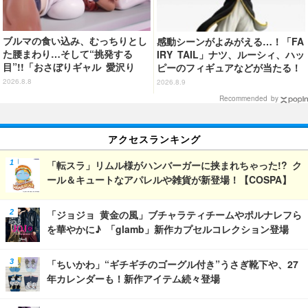
ブルマの食い込み、むっちりとし
感動シーンがよみがえる…！「FA
た腰まわり…そして“挑発する
IRY TAIL」ナツ、ルーシィ、ハッ
目”!!「おさぼりギャル 愛沢り
ピーのフィギュアなどが当たる！
さ」フィギュアで新登場
20周年記念の一番くじ登場
2026.8.8
2026.8.9
Recommended by
アクセスランキング
「転スラ」リムル様がハンバーガーに挟まれちゃった!? ク
ール＆キュートなアパレルや雑貨が新登場！【COSPA】
「ジョジョ 黄金の風」ブチャラティチームやポルナレフら
を華やかに♪ 「glamb」新作カプセルコレクション登場
「ちいかわ」“ギチギチのゴーグル付き”うさぎ靴下や、27
年カレンダーも！新作アイテム続々登場