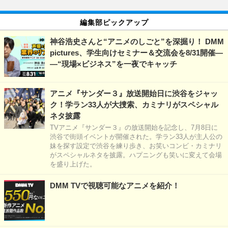
編集部ピックアップ
神谷浩史さんと“アニメのしごと”を深掘り！ DMM
pictures、学生向けセミナー＆交流会を8/31開催―
―“現場×ビジネス”を一夜でキャッチ
アニメ『サンダー３』放送開始日に渋谷をジャッ
ク！学ラン33人が大捜索、カミナリがスペシャル
ネタ披露
TVアニメ『サンダー３』の放送開始を記念し、7月8日に
渋谷で街頭イベントが開催された。学ラン33人が主人公の
妹を探す設定で渋谷を練り歩き、お笑いコンビ・カミナリ
がスペシャルネタを披露。ハプニングも笑いに変えて会場
を盛り上げた。
DMM TVで視聴可能なアニメを紹介！