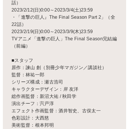
話）
2023/2/12(日)0:00～2023/3/4(土)23:59
・「進撃の巨人』The Final Season Part 2」（全
22話）
2023/2/19(日)0:00～2023/3/9(木)23:59
TVアニメ「進撃の巨人」The Final Season完結編
（前編）
■スタッフ
原作：諫山 創（別冊少年マガジン／講談社）
監督：林祐一郎
シリーズ構成：瀬古浩司
キャラクターデザイン：岸 友洋
総作画監督：新沼大祐 / 秋田学
演出チーフ：宍戸淳
エフェクト作画監督：酒井智史、古俣太一
色彩設計：大西慈
美術監督：根本邦明