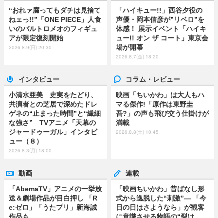
“おれァ腐ってもダチは見捨て
「ハイキュー!!」西谷夕役の
ねェっ!!”「ONE PIECE」人食
声優・岡本信彦が”リベロ”を
いのバルトロメオのフィギュ
体感！ 展示イベント「ハイキ
アが限定復刻開始
ュー!! オン ザ コート」東京会
場が開幕
2026.8.9(日) 20:30
2026.8.7(金) 18:20
インタビュー
コラム・レビュー
小清水亜美 史実をたどり、
映画「ちいかわ」は大人もハ
共演者との芝居で深めたドレ
マる傑作!「原作は東野圭
ゲネの“止まった時間”と“繊細
吾?」の声も飛び交う仕掛けが
な強さ” TVアニメ「天幕の
満載
ジャードゥーガル」インタビ
2026.8.8(土) 10:45
ュー（８）
2026.8.3(月) 18:00
動画
連載
「AbemaTV」アニメの一挙放
「映画ちいかわ」昔ばなし形
送＆劇場作品が目白押し 「R
式から逸脱した“刺激”― 「今
e:ゼロ」「うたプリ」新海誠
日の日はさようなら」が観客
作品も
に意識させる物語の“裂け