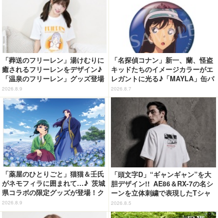
「葬送のフリーレン」湯けむりに
「名探偵コナン」新一、蘭、怪盗
癒されるフリーレンをデザイン♪
キッドたちのイメージカラーがエ
「温泉のフリーレン」グッズ登場
レガントに光る♪「MAYLA」缶バ
ッジの全種セットがお得に！【3
2026.8.9
2026.8.7
0％オフセール】
「薬屋のひとりごと」猫猫＆壬氏
「頭文字D」“ギャンギャン”を大
がネモフィラに囲まれて…♪ 茨城
胆デザイン!! AE86＆RX-7の名シ
県コラボの限定グッズが登場！ク
ーンを立体刺繍で表現したTシャ
リアファイルやポストカードなど
ツ登場
2026.8.9
2026.8.5