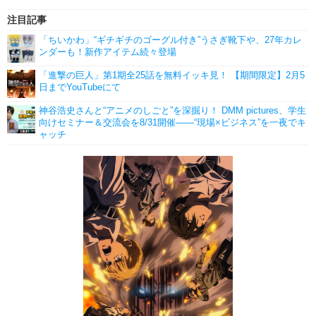
注目記事
「ちいかわ」“ギチギチのゴーグル付き”うさぎ靴下や、27年カレ
ンダーも！新作アイテム続々登場
「進撃の巨人」第1期全25話を無料イッキ見！ 【期間限定】2月5
日までYouTubeにて
神谷浩史さんと“アニメのしごと”を深掘り！ DMM pictures、学生
向けセミナー＆交流会を8/31開催――“現場×ビジネス”を一夜でキ
ャッチ