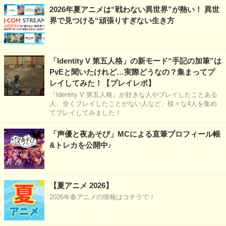
2026年夏アニメは“戦わない異世界”が熱い！ 異世
界で見つける“頑張りすぎない生き方
「Identity V 第五人格」の新モード“手記の加筆”は
PvEと聞いたけれど…実際どうなの？集まってプ
レイしてみた！【プレイレポ】
『Identity V 第五人格』が好きな人やプレイしたことある
人、全くプレイしたことがない人など、様々な4人を集め
てプレイしてみました！
「声優と夜あそび」MCによる直筆プロフィール帳
&トレカを公開中♪
【夏アニメ 2026】
2026年春アニメの情報はコチラで！