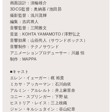
画面設計：淡輪雄介
3DCG監督：奥納基 / 池田昴
撮影監督：浅川茂輝
編集：吉武将人
音響監督：三間雅文
音楽：KOHTA YAMAMOTO / 澤野弘之
音響効果：山谷尚人（サウンドボックス）
音響制作：テクノサウンド
アニメーションプロデューサー：川越 恒
制作：MAPPA
■キャスト
エレン・イェーガー：梶 裕貴
ミカサ・アッカーマン：石川由依
アルミン・アルレルト：井上麻里奈
コニー・スプリンガー：下野 紘
ヒストリア・レイス：三上枝織
ジャン・キルシュタイン：谷山紀章