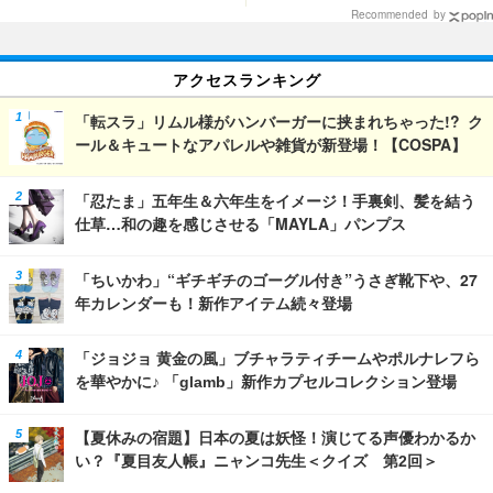
場
Recommended by
アクセスランキング
「転スラ」リムル様がハンバーガーに挟まれちゃった!? ク
ール＆キュートなアパレルや雑貨が新登場！【COSPA】
「忍たま」五年生＆六年生をイメージ！手裏剣、髪を結う
仕草…和の趣を感じさせる「MAYLA」パンプス
「ちいかわ」“ギチギチのゴーグル付き”うさぎ靴下や、27
年カレンダーも！新作アイテム続々登場
「ジョジョ 黄金の風」ブチャラティチームやポルナレフら
を華やかに♪ 「glamb」新作カプセルコレクション登場
【夏休みの宿題】日本の夏は妖怪！演じてる声優わかるか
い？『夏目友人帳』ニャンコ先生＜クイズ 第2回＞