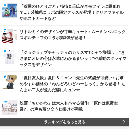
「薬屋のひとりごと」猫猫＆壬氏がネモフィラに囲まれ
て…♪ 茨城県コラボの限定グッズが登場！クリアファイル
やポストカードなど
リトルミイのデザインが甘辛キュート♪ ムーミン×ルコック
スポルティフのコラボ第3弾が登場！
「ジョジョ」ブチャラティのカリスマTシャツ登場ッ！“き
さまにオレの心は永遠にわかるまいッ！”や感動のクライマ
ックスをデザイン
「夏目友人帳」夏目＆ニャンコ先生の式姿が可愛い♪ お求
めやすい価格の「ねんどろいどべーしっく」から登場！ ち
んまい二人が並んだ姿にキュン☆
映画「ちいかわ」は大人もハマる傑作!「原作は東野圭
吾?」の声も飛び交う仕掛けが満載
ランキングをもっと見る