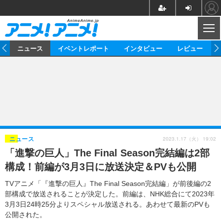
CL
ム
ニュース
イベントレポート
インタビュー
レビュー
ニュース
アニメ
映画/ドラマ
イベントレポート
マンガ
ノベル
アニメ
映画
インタビュー
音楽
声優
ライブ
舞台
スタッフ
声優
レビュー
2023.1.17（火） 19:02
ニュース
「進撃の巨人」The Final Season完結編は2部
ゲーム
グッズ
海外イベント
ビジネス
俳優・タレント
アーティスト
アニメ
実写
動画
構成！前編が3月3日に放送決定＆PVも公開
イベント
海外
ビジネス
書評
イベント
アニメ
映画/ドラマ
連載・コラム
TVアニメ「『進撃の巨人』The Final Season完結編」が前後編の2
部構成で放送されることが決定した。前編は、NHK総合にて2023年
ゲーム
座談会
アニメ！アニメ！TV
ABEMA Cafe
3月3日24時25分よりスペシャル放送される。あわせて最新のPVも
公開された。