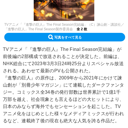
TVアニメ「『進撃の巨人』The Final Season完結編」（C）諫山創・講談社／
「進撃の巨人」The Final Season製作委員会
全 2 枚
写真をすべて見る
TVアニメ「『進撃の巨人』The Final Season完結編」が
前後編の2部構成で放送されることが決定した。前編は、
NHK総合にて2023年3月3日24時25分よりスペシャル放送
される。あわせて最新のPVも公開された。
『進撃の巨人』の原作は、2009年から2021年にかけて諫
山創が「別冊少年マガジン」にて連載したダークファンタ
ジー。コミックス全34巻の発行部数は世界累計で1億1千
万部を越え、社会現象とも言えるほどの大ヒットにより、
日本のみならず海外でもセンセーションを起こした。TV
アニメ化をはじめとした様々なメディアミックスが行われ
るなど、連載終了後の現在も絶大な人気を誇る作品だ。