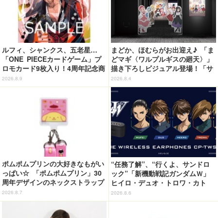
ルフィ、シャンクス、五老星…
まどか、ほむらがお出迎え♪ 「ま
「ONE PIECEカードゲーム」プ
どマギ〈ワルプルギスの廻天〉」
ロモカード9枚入り！4周年記念商
描き下ろしビジュアル登場！「サ
品が抽選販売【9月2日23時まで】
ンシャインシティプリンスホテ
2026.8.9
2026.8.4
ル」コラボ開催
ポムポムプリンの大好きなもがい
“任務了解”、“行くよ、サンドロ
っぱい☆ 「ポムポムプリン」30
ック”「新機動戦記ガンダムＷ」
周年デザインのネックストラップ
ヒイロ・デュオ・トロワ・カト
がカプセルトイに！ゲーム風デザ
ル・五飛の声がする…！ 新規録
2026.8.7
2026.8.6
イン全5種が登場♪
り下ろしボイス搭載のワイヤレス
イヤホンが登場