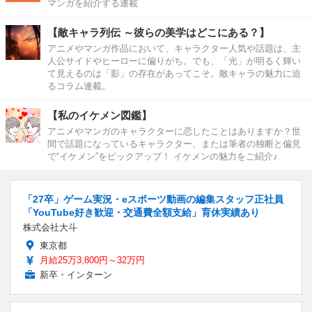
マンガを紹介する連載
【敵キャラ列伝 ～彼らの美学はどこにある？】
アニメやマンガ作品において、キャラクター人気や話題は、主
人公サイドやヒーローに偏りがち。でも、「光」が明るく輝い
て見えるのは「影」の存在があってこそ。敵キャラの魅力に迫
るコラム連載。
【私のイケメン図鑑】
アニメやマンガのキャラクターに恋したことはありますか？世
間で話題になっているキャラクター、または筆者の独断と偏見
で“イケメン”をピックアップ！ イケメンの魅力をご紹介♪
「27卒」ゲーム実況・eスポーツ動画の編集スタッフ正社員
「YouTube好き歓迎・交通費全額支給」育休実績あり
株式会社大斗
東京都
月給25万3,800円～32万円
新卒・インターン