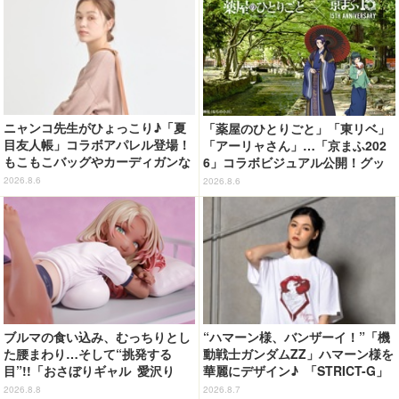
ニャンコ先生がひょっこり♪「夏
「薬屋のひとりごと」「東リベ」
目友人帳」コラボアパレル登場！
「アーリャさん」…「京まふ202
もこもこバッグやカーディガンな
6」コラボビジュアル公開！グッ
ど全8型
ズなどの最新情報も
2026.8.6
2026.8.6
ブルマの食い込み、むっちりとし
“ハマーン様、バンザーイ！”「機
た腰まわり…そして“挑発する
動戦士ガンダムZZ」ハマーン様を
目”!!「おさぼりギャル 愛沢り
華麗にデザイン♪ 「STRICT-G」
さ」フィギュアで新登場
Tシャツなどミニコレクション登
2026.8.8
2026.8.7