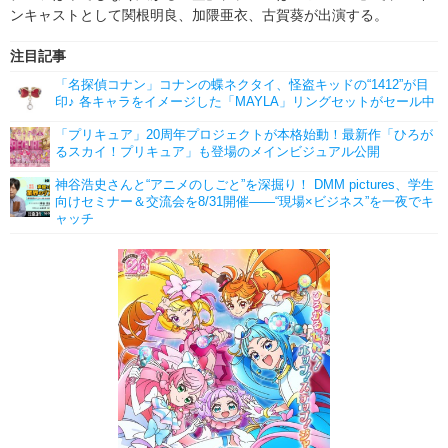
ンキャストとして関根明良、加隈亜衣、古賀葵が出演する。
注目記事
「名探偵コナン」コナンの蝶ネクタイ、怪盗キッドの“1412”が目
印♪ 各キャラをイメージした「MAYLA」リングセットがセール中
「プリキュア」20周年プロジェクトが本格始動！最新作「ひろが
るスカイ！プリキュア」も登場のメインビジュアル公開
神谷浩史さんと“アニメのしごと”を深掘り！ DMM pictures、学生
向けセミナー＆交流会を8/31開催――“現場×ビジネス”を一夜でキ
ャッチ