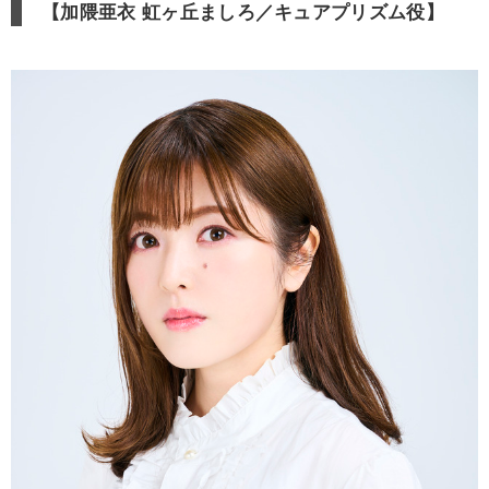
【加隈亜衣 虹ヶ丘ましろ／キュアプリズム役】