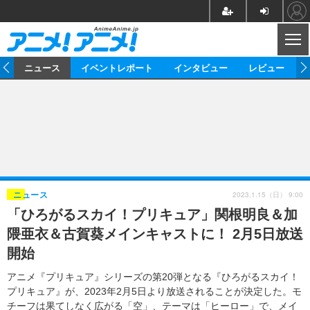
CL
ム
ニュース
イベントレポート
インタビュー
レビュー
ニュース
アニメ
映画/ドラマ
イベントレポート
マンガ
ノベル
アニメ
映画
インタビュー
音楽
声優
ライブ
舞台
スタッフ
声優
レビュー
2023.1.15（日） 9:00
ニュース
「ひろがるスカイ！プリキュア」関根明良＆加
ゲーム
グッズ
海外イベント
ビジネス
俳優・タレント
アーティスト
アニメ
実写
動画
隈亜衣＆古賀葵メインキャストに！ 2月5日放送
イベント
海外
ビジネス
書評
イベント
アニメ
映画/ドラマ
連載・コラム
開始
ゲーム
座談会
アニメ！アニメ！TV
ABEMA Cafe
アニメ『プリキュア』シリーズの第20弾となる『ひろがるスカイ！
プリキュア』が、2023年2月5日より放送されることが決定した。モ
チーフは果てしなく広がる「空」、テーマは「ヒーロー」で、メイ