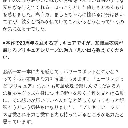
側でのんびり温かい美味しいお茶を飲んでいる時のような
安らぎを与えてくれる、ほっこりとした優しさとぬくもり
を感じました。私自身、ましろちゃんに憧れる部分は多い
ですが、彼女と悩みが似ていてこれからどうなっていくの
か気になる子でした。
■本作で20周年を迎えるプリキュアですが、加隈亜衣様が
感じるプリキュアシリーズの魅力・思い出を教えてくださ
い。
お話一本一本に力を感じて、パワースポットなのかな？
ってくらい前向きな力を毎週もらえます。『ヒーリングっ
ど プリキュア』のときも毎週放送で楽しんでくださる方
の反応やグッズを身につけて街中を歩く子達を見かける度
に、その想いが届いているんだなと嬉しくなってもっと頑
張ろうという気持ちになりました。『プリキュア』シリー
ズは愛される力も愛する力も持っているところが魅力だと
思っています。