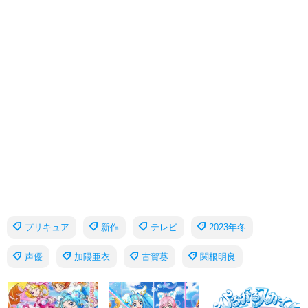
プリキュア
新作
テレビ
2023年冬
声優
加隈亜衣
古賀葵
関根明良