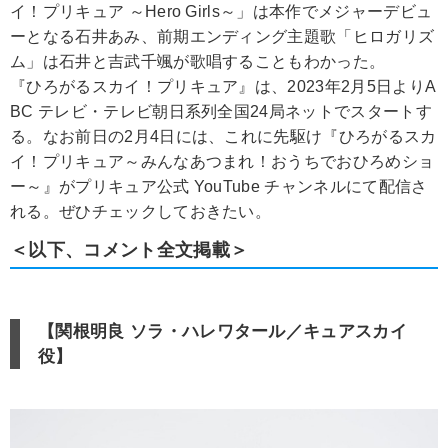
イ！プリキュア ～Hero Girls～」は本作でメジャーデビュ
ーとなる石井あみ、前期エンディング主題歌「ヒロガリズ
ム」は石井と吉武千颯が歌唱することもわかった。
『ひろがるスカイ！プリキュア』は、2023年2月5日よりA
BC テレビ・テレビ朝日系列全国24局ネットでスタートす
る。なお前日の2月4日には、これに先駆け『ひろがるスカ
イ！プリキュア～みんなあつまれ！おうちでおひろめショ
ー～』がプリキュア公式 YouTube チャンネルにて配信さ
れる。ぜひチェックしておきたい。
＜以下、コメント全文掲載＞
【関根明良 ソラ・ハレワタール／キュアスカイ
役】