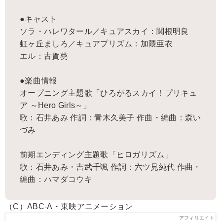
●キャスト
ソラ・ハレワタール／キュアスカイ：関根明良
虹ヶ丘ましろ／キュアプリズム：加隈亜衣
エル：古賀葵
●楽曲情報
オープニング主題歌「ひろがるスカイ！プリキュ
ア ～Hero Girls～」
歌：石井あみ 作詞：青木久美子 作曲・編曲：森い
づみ
前期エンディング主題歌「ヒロガリズム」
歌：石井あみ・吉武千颯 作詞：六ツ見純代 作曲・
編曲：ハマダコウキ
（C）ABC-A・東映アニメーション