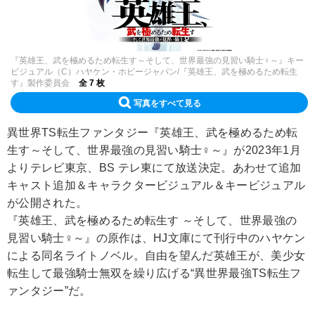
『英雄王、武を極めるため転生す～そして、世界最強の見習い騎士♀～』キー
ビジュアル（C）ハヤケン・ホビージャパン/『英雄王、武を極めるため転生
す』製作委員会
全 7 枚
写真をすべて見る
異世界TS転生ファンタジー『英雄王、武を極めるため転
生す～そして、世界最強の見習い騎士♀～』が2023年1月
よりテレビ東京、BS テレ東にて放送決定。あわせて追加
キャスト追加＆キャラクタービジュアル＆キービジュアル
が公開された。
『英雄王、武を極めるため転生す ～そして、世界最強の
見習い騎士♀～』の原作は、HJ文庫にて刊行中のハヤケン
による同名ライトノベル。自由を望んだ英雄王が、美少女
転生して最強騎士無双を繰り広げる“異世界最強TS転生フ
ァンタジー”だ。