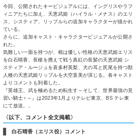
今回、公開されたキービジュアルには、イングリスやラフ
ィニアたちに加え、天恵武姫（ハイラル・メナス）のエリ
ス、システィア、リップルらの追加キャラクターが描かれ
ている。
さらに、追加キャスト・キャラクタービジュアルが公開さ
れた。
気難しい一面を持つが、根は優しい性格の天恵武姫エリス
を白石晴香、長槍を携えて戦う真紅の長髪の天恵武姫 シ
スティア・ルージュを喜多村英梨、犬の耳と尻尾を持つ獣
人種の天恵武姫リップルを大空直美が演じる。各キャスト
よりコメントも到着した。
『英雄王、武を極めるため転生す～そして、世界最強の見
習い騎士♀～』は2023年1月よりテレビ東京、BS テレ東
にて放送。。
〈以下、コメント全文掲載〉
白石晴香（エリス役）コメント