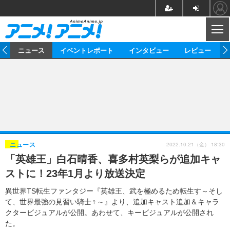
CL
ム
ニュース
イベントレポート
インタビュー
レビュー
ニュース
アニメ
映画/ドラマ
イベントレポート
マンガ
ノベル
アニメ
映画
インタビュー
音楽
声優
ライブ
舞台
スタッフ
声優
レビュー
2022.10.21（金） 18:30
ニュース
「英雄王」白石晴香、喜多村英梨らが追加キャ
ゲーム
グッズ
海外イベント
ビジネス
俳優・タレント
アーティスト
アニメ
実写
動画
ストに！23年1月より放送決定
イベント
海外
ビジネス
書評
イベント
アニメ
映画/ドラマ
連載・コラム
異世界TS転生ファンタジー『英雄王、武を極めるため転生す～そし
て、世界最強の見習い騎士♀～』より、追加キャスト追加＆キャラ
ゲーム
座談会
アニメ！アニメ！TV
ABEMA Cafe
クタービジュアルが公開。あわせて、キービジュアルが公開され
た。