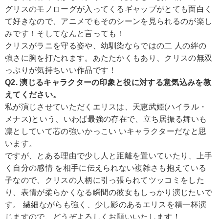
グリスのモノローグが入ってくるギャップがとても面白く
て好きなので、アニメでもそのシーンを見られるのが楽し
みです！そしてなんと言っても！
クリスがラニを守る姿や、幼馴染ならではの二 人の絆の
強さに胸を打たれます。あたたかくもあり、クリスの無双
っぷりが気持ちいい作品です！
Q2. 演じるキャラクターの印象と役に対する意気込みを教
えてください。
私が演じさせていただくエリスは、天恵武姫(ハイラル・
メナス)という、いわば最強の存在で、立ち居振る舞いも
凛としていて芯の強いかっこい いキャラクターだなと思
います。
ですが、とある理由で少し人と距離を置いていたり、上手
く自分の感情 を相手に伝えられない複雑さも抱えている
子なので、クリスの人柄に引っ張られてツッコミをした
り、表情が柔らかくなる瞬間の彼女もしっかり演じたいで
す。 繊細ながらも強く、少し影のあるエリスを精一杯演
じますので、どうぞよろしくお願いいたします！