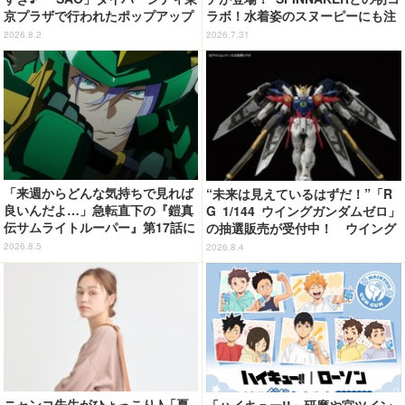
京プラザで行われたポップアップ
ラボ！水着姿のスヌーピーにも注
ショップの事後通販がスタート！
目
2026.8.2
2026.7.31
「来週からどんな気持ちで見れば
“未来は見えているはずだ！”「R
良いんだよ…」急転直下の『鎧真
G 1/144 ウイングガンダムゼロ」
伝サムライトルーパー』第17話に
の抽選販売が受付中！ ウイング
感情の追いつかない視聴者が続
バインダーにRGならではのギミ
2026.8.5
2026.8.4
出…【ネタバレあり反応まとめ】
ックを搭載
ニャンコ先生がひょっこり♪「夏