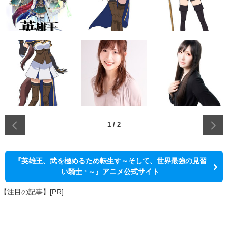
‹
1
/
2
『英雄王、武を極めるため転生す～そして、世界最強の見習
い騎士♀～』アニメ公式サイト
【注目の記事】[PR]