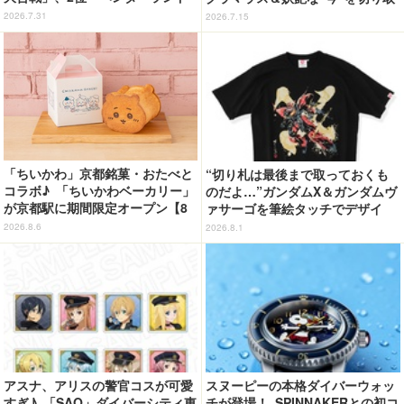
の大冒険」、1位は…？【『映画
り！3冊目写真集が発売中
2026.7.31
2026.7.15
クレヨンしんちゃん 奇々怪々！
オラの妖怪バケ～ション』公開記
念】
「ちいかわ」京都銘菓・おたべと
“切り札は最後まで取っておくも
コラボ♪ 「ちいかわベーカリー」
のだよ…”ガンダムX＆ガンダムヴ
が京都駅に期間限定オープン【8
ァサーゴを筆絵タッチでデザイ
月13日～】
ン！「ガンダムX」Tシャツ発売
2026.8.6
2026.8.1
アスナ、アリスの警官コスが可愛
スヌーピーの本格ダイバーウォッ
すぎ♪ 「SAO」ダイバーシティ東
チが登場！ SPINNAKERとの初コ