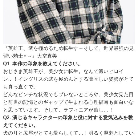
『英雄王、武を極めるため転生す～そして、世界最強の見
習い騎士♀～』大空直美
Q1. 本作の印象を教えてください。
おじさま英雄王が、美少女に転生。なんて濃いヒロイ
ン…！イングリスの武を極めんとする凛々しい姿勢がとて
も真っ直ぐで。
どんなピンチな状況でもブレないところや、美少女見た目
と前世の記憶とのギャップで生まれる心理描写も面白いな
と思っています。そして、ラフィニアが癒し…！
Q2. 演じるキャラクターの印象と役に対する意気込みを教
えてください。
犬の耳と尻尾がとても愛らしくて…！明るく溌剌としてい