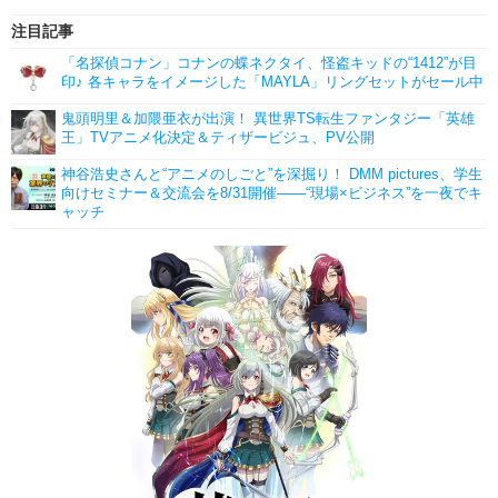
注目記事
「名探偵コナン」コナンの蝶ネクタイ、怪盗キッドの“1412”が目
印♪ 各キャラをイメージした「MAYLA」リングセットがセール中
鬼頭明里＆加隈亜衣が出演！ 異世界TS転生ファンタジー「英雄
王」TVアニメ化決定＆ティザービジュ、PV公開
神谷浩史さんと“アニメのしごと”を深掘り！ DMM pictures、学生
向けセミナー＆交流会を8/31開催――“現場×ビジネス”を一夜でキ
ャッチ