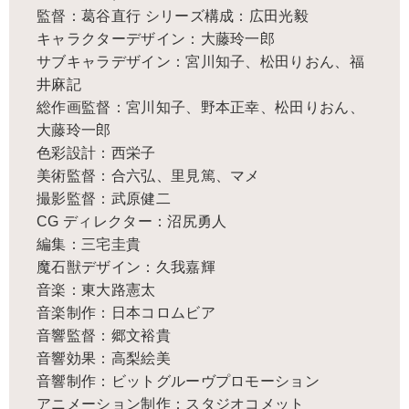
監督：葛谷直行 シリーズ構成：広田光毅
キャラクターデザイン：大藤玲一郎
サブキャラデザイン：宮川知子、松田りおん、福
井麻記
総作画監督：宮川知子、野本正幸、松田りおん、
大藤玲一郎
色彩設計：西栄子
美術監督：合六弘、里見篤、マメ
撮影監督：武原健二
CG ディレクター：沼尻勇人
編集：三宅圭貴
魔石獣デザイン：久我嘉輝
音楽：東大路憲太
音楽制作：日本コロムビア
音響監督：郷文裕貴
音響効果：高梨絵美
音響制作：ビットグルーヴプロモーション
アニメーション制作：スタジオコメット