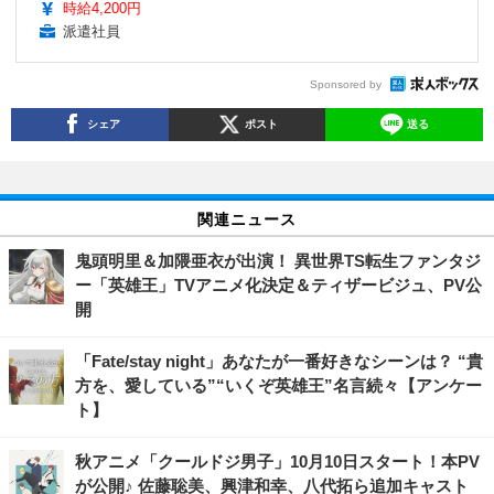
時給4,200円
派遣社員
Sponsored by
シェア
ポスト
送る
関連ニュース
鬼頭明里＆加隈亜衣が出演！ 異世界TS転生ファンタジ
ー「英雄王」TVアニメ化決定＆ティザービジュ、PV公
開
「Fate/stay night」あなたが一番好きなシーンは？ “貴
方を、愛している”“いくぞ英雄王”名言続々【アンケー
ト】
秋アニメ「クールドジ男子」10月10日スタート！本PV
が公開♪ 佐藤聡美、興津和幸、八代拓ら追加キャスト