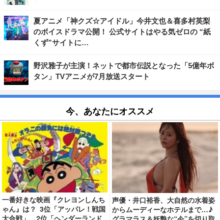
夏アニメ「神クズ☆アイドル」今井文也＆喜多村英梨
のボイスドラマ公開！ 公式サイトはやる気ゼロの “紙
くず”サイトに…
野沢雅子が主演！ネットで都市伝説となった「5億年ボ
タン」TVアニメが7月放送スタート
今、あなたにオススメ
一番好きな映画『クレヨンしんち
声優・井口裕香、大自然の水着姿
ゃん』は？ 3位「アッパレ！戦国
からムーディーなホテルまで…♪
大合戦」、2位「ヘンダーランド
グラマラス＆妖艶な“今”を切り取