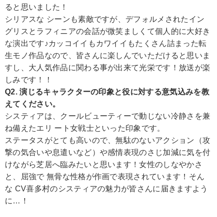
ると思いました！
シリアスな シーンも素敵ですが、デフォルメされたイン
グリスとラフィニアの会話が微笑ましくて個人的に大好き
な演出です♪カッコイイもカワイイもたくさん詰まった転
生モノ作品なので、皆さんに楽しんでいただけると思いま
すし、大人気作品に関わる事が出来て光栄です！放送が楽
しみです！！
Q2. 演じるキャラクターの印象と役に対する意気込みを教
えてください。
システィアは、クールビューティーで動じない冷静さを兼
ね備えたエリ ート女戦士といった印象です。
ステータスがとても高いので、無駄のないアクション（攻
撃の気合いや息遣いなど）や感情表現のさじ加減に気を付
けながら芝居へ臨みたいと思います！女性のしなやかさ
と、屈強で 無骨な性格が作画で表現されています！そん
な CV喜多村のシスティアの魅力が皆さんに届きますよう
に…！