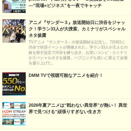
―“現場×ビジネス”を一夜でキャッチ
アニメ『サンダー３』放送開始日に渋谷をジャッ
ク！学ラン33人が大捜索、カミナリがスペシャル
ネタ披露
TVアニメ『サンダー３』の放送開始を記念し、7月8日に
渋谷で街頭イベントが開催された。学ラン33人が主人公の
妹を探す設定で渋谷を練り歩き、お笑いコンビ・カミナリ
がスペシャルネタを披露。ハプニングも笑いに変えて会場
を盛り上げた。
DMM TVで視聴可能なアニメを紹介！
2026年夏アニメは“戦わない異世界”が熱い！ 異世
界で見つける“頑張りすぎない生き方