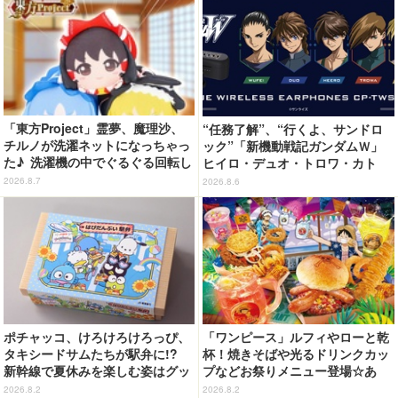
「東方Project」霊夢、魔理沙、
“任務了解”、“行くよ、サンドロ
チルノが洗濯ネットになっちゃっ
ック”「新機動戦記ガンダムＷ」
た♪ 洗濯機の中でぐるぐる回転し
ヒイロ・デュオ・トロワ・カト
続ける姿を思わず眺めたくなっち
ル・五飛の声がする…！ 新規録
2026.8.7
2026.8.6
ゃう!?
り下ろしボイス搭載のワイヤレス
イヤホンが登場
ポチャッコ、けろけろけろっぴ、
「ワンピース」ルフィやローと乾
タキシードサムたちが駅弁に!?
杯！焼きそばや光るドリンクカッ
新幹線で夏休みを楽しむ姿はグッ
プなどお祭りメニュー登場☆あ
ズに☆「はぴだんぶい」JR東海と
の“麦わら帽子”もグッズ化!? 【U
2026.8.2
2026.8.2