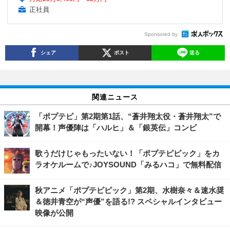
正社員
Sponsored by
シェア
ポスト
送る
関連ニュース
「ポプテピ」第2期第1話、“蒼井翔太役・蒼井翔太”で
開幕！声優陣は「ハルヒ」＆「銀英伝」コンビ
歌うだけじゃもったいない！「ポプテピピック」をカ
ラオケルームで♪JOYSOUND「みるハコ」で無料配信
秋アニメ「ポプテピピック」第2期、水樹奈々＆速水奨
＆徳井青空が“声優”を語る!? スペシャルインタビュー
映像が公開