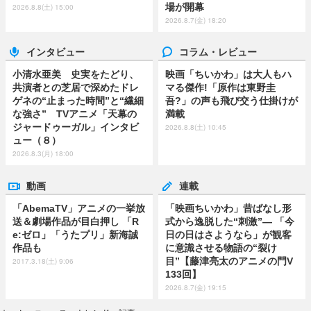
場が開幕
2026.8.8(土) 15:00
2026.8.7(金) 18:20
インタビュー
コラム・レビュー
小清水亜美 史実をたどり、
映画「ちいかわ」は大人もハ
共演者との芝居で深めたドレ
マる傑作!「原作は東野圭
ゲネの“止まった時間”と“繊細
吾?」の声も飛び交う仕掛けが
な強さ” TVアニメ「天幕の
満載
ジャードゥーガル」インタビ
2026.8.8(土) 10:45
ュー（８）
2026.8.3(月) 18:00
動画
連載
「AbemaTV」アニメの一挙放
「映画ちいかわ」昔ばなし形
送＆劇場作品が目白押し 「R
式から逸脱した“刺激”― 「今
e:ゼロ」「うたプリ」新海誠
日の日はさようなら」が観客
作品も
に意識させる物語の“裂け
目”【藤津亮太のアニメの門V
2017.3.18(土) 9:06
133回】
2026.8.7(金) 19:15