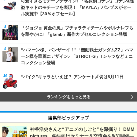
可愛すぎるモチーフデザイン♪ 「名探偵コナン」コナン&怪
盗キッドのモチーフを表現！ 「MAYLA」パンプスがセー
ル実施中【30％オフセール】
「ジョジョ 黄金の風」ブチャラティチームやポルナレフら
を華やかに♪ 「glamb」新作カプセルコレクション登場
“ハマーン様、バンザーイ！”「機動戦士ガンダムZZ」ハマ
ーン様を華麗にデザイン♪ 「STRICT-G」Tシャツなどミニ
コレクション登場
“バイク”キャラといえば？ アンケート〆切は8月11日
ランキングをもっと見る
編集部ピックアップ
神谷浩史さんと“アニメのしごと”を深掘り！ DMM
pictures、学生向けセミナー＆交流会を8/31開催―