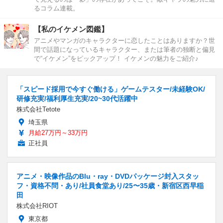
るコラム連載。
【私のイケメン図鑑】
アニメやマンガのキャラクターに恋したことはありますか？世
間で話題になっているキャラクター、または筆者の独断と偏見
で“イケメン”をピックアップ！ イケメンの魅力をご紹介♪
「スピード採用で今すぐ働ける」ゲームテスター/未経験OK/
研修充実/福利厚生充実/20~30代活躍中
株式会社Tetote
埼玉県
月給27万円～33万円
正社員
アニメ・映像作品のBlu・ray・DVDパッケージ封入スタッ
フ・資格不問・あり/社員食堂あり/25〜35歳・新宿区西早稲
田
株式会社RIOT
東京都