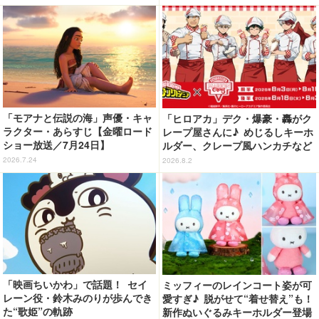
コラボ企画
SJ「ワンピース・プレミア・サマ
ー」が開幕】
「モアナと伝説の海」声優・キャ
「ヒロアカ」デク・爆豪・轟がク
ラクター・あらすじ【金曜ロード
レープ屋さんに♪ めじるしキーホ
ショー放送／7月24日】
ルダー、クレープ風ハンカチなど
限定グッズ＆コラボクレープが登
2026.7.24
2026.8.2
場
「映画ちいかわ」で話題！ セイ
ミッフィーのレインコート姿が可
レーン役・鈴木みのりが歩んでき
愛すぎ♪ 脱がせて“着せ替え”も！
た“歌姫”の軌跡
新作ぬいぐるみキーホルダー登場