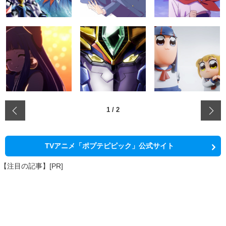
‹
1
/
2
TVアニメ「ポプテピピック」公式サイト
【注目の記事】[PR]