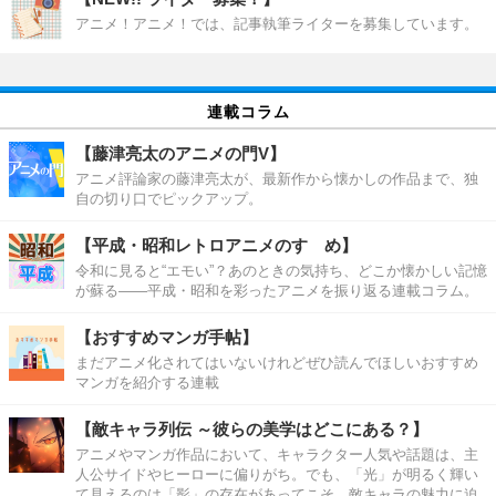
アニメ！アニメ！では、記事執筆ライターを募集しています。
連載コラム
【藤津亮太のアニメの門V】
アニメ評論家の藤津亮太が、最新作から懐かしの作品まで、独
自の切り口でピックアップ。
【平成・昭和レトロアニメのすゝめ】
令和に見ると“エモい”？あのときの気持ち、どこか懐かしい記憶
が蘇る――平成・昭和を彩ったアニメを振り返る連載コラム。
【おすすめマンガ手帖】
まだアニメ化されてはいないけれどぜひ読んでほしいおすすめ
マンガを紹介する連載
【敵キャラ列伝 ～彼らの美学はどこにある？】
アニメやマンガ作品において、キャラクター人気や話題は、主
人公サイドやヒーローに偏りがち。でも、「光」が明るく輝い
て見えるのは「影」の存在があってこそ。敵キャラの魅力に迫