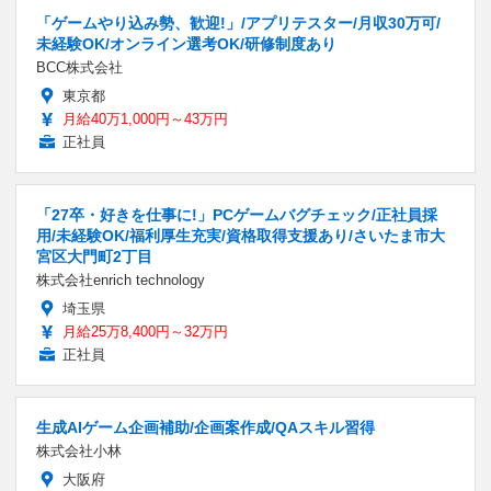
「ゲームやり込み勢、歓迎!」/アプリテスター/月収30万可/
未経験OK/オンライン選考OK/研修制度あり
BCC株式会社
東京都
月給40万1,000円～43万円
正社員
「27卒・好きを仕事に!」PCゲームバグチェック/正社員採
用/未経験OK/福利厚生充実/資格取得支援あり/さいたま市大
宮区大門町2丁目
株式会社enrich technology
埼玉県
月給25万8,400円～32万円
正社員
生成AIゲーム企画補助/企画案作成/QAスキル習得
株式会社小林
大阪府