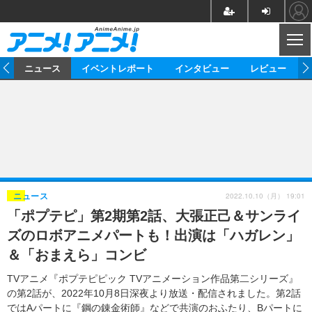
CL
ム
ニュース
イベントレポート
インタビュー
レビュー
ニュース
アニメ
映画/ドラマ
イベントレポート
マンガ
ノベル
アニメ
映画
インタビュー
音楽
声優
ライブ
舞台
スタッフ
声優
レビュー
2022.10.10（月） 19:01
ニュース
「ポプテピ」第2期第2話、大張正己＆サンライ
ゲーム
グッズ
海外イベント
ビジネス
俳優・タレント
アーティスト
アニメ
実写
動画
ズのロボアニメパートも！出演は「ハガレン」
イベント
海外
ビジネス
書評
イベント
アニメ
映画/ドラマ
連載・コラム
＆「おまえら」コンビ
ゲーム
座談会
アニメ！アニメ！TV
ABEMA Cafe
TVアニメ『ポプテピピック TVアニメーション作品第二シリーズ』
の第2話が、2022年10月8日深夜より放送・配信されました。第2話
ではAパートに『鋼の錬金術師』などで共演のおふたり、Bパートに