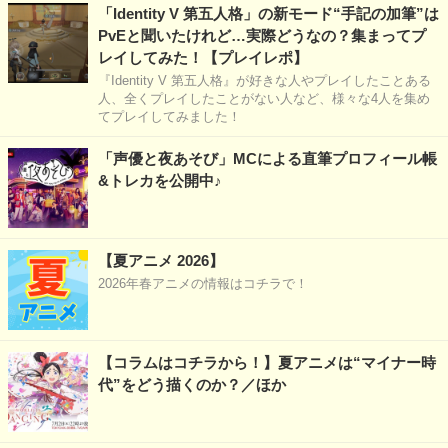
「Identity V 第五人格」の新モード“手記の加筆”は
PvEと聞いたけれど…実際どうなの？集まってプ
レイしてみた！【プレイレポ】
『Identity V 第五人格』が好きな人やプレイしたことある
人、全くプレイしたことがない人など、様々な4人を集め
てプレイしてみました！
「声優と夜あそび」MCによる直筆プロフィール帳
&トレカを公開中♪
【夏アニメ 2026】
2026年春アニメの情報はコチラで！
【コラムはコチラから！】夏アニメは“マイナー時
代”をどう描くのか？／ほか