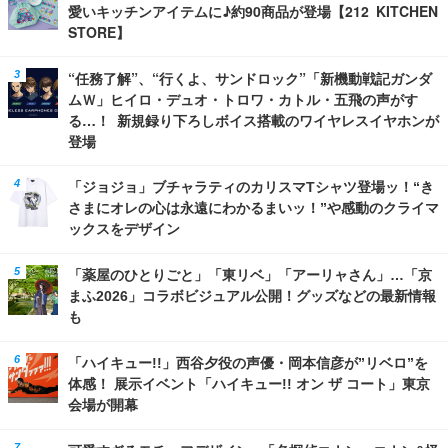
愛いキッチンアイテムに♪約90商品が登場【212 KITCHEN
STORE】
“任務了解”、“行くよ、サンドロック”「新機動戦記ガンダ
ムＷ」ヒイロ・デュオ・トロワ・カトル・五飛の声がす
る…！ 新規録り下ろしボイス搭載のワイヤレスイヤホンが
登場
「ジョジョ」ブチャラティのカリスマTシャツ登場ッ！“き
さまにオレの心は永遠にわかるまいッ！”や感動のクライマ
ックスをデザイン
「薬屋のひとりごと」「東リベ」「アーリャさん」…「京
まふ2026」コラボビジュアル公開！グッズなどの最新情報
も
「ハイキュー!!」西谷夕役の声優・岡本信彦が”リベロ”を
体感！ 展示イベント「ハイキュー!! オン ザ コート」東京
会場が開幕