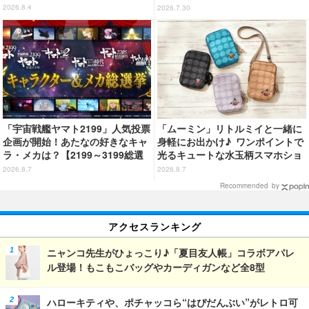
2026.8.4
2026.7.30
「宇宙戦艦ヤマト2199」人気投票
「ムーミン」リトルミイと一緒に
企画が開始！あたなの好きなキャ
身軽にお出かけ♪ ワンポイントで
ラ・メカは？【2199～3199総選
光るキュートな水玉柄スマホショ
挙】
ルダーが新登場！
2026.8.7
2026.8.7
Recommended by
アクセスランキング
ニャンコ先生がひょっこり♪「夏目友人帳」コラボアパレ
ル登場！もこもこバッグやカーディガンなど全8型
ハローキティや、ポチャッコら“はぴだんぶい”がレトロ可