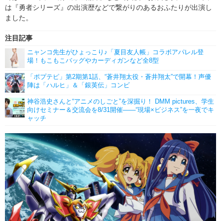
は『勇者シリーズ』の出演歴などで繋がりのあるおふたりが出演し
ました。
注目記事
ニャンコ先生がひょっこり♪「夏目友人帳」コラボアパレル登
場！もこもこバッグやカーディガンなど全8型
「ポプテピ」第2期第1話、“蒼井翔太役・蒼井翔太”で開幕！声優
陣は「ハルヒ」＆「銀英伝」コンビ
神谷浩史さんと“アニメのしごと”を深掘り！ DMM pictures、学生
向けセミナー＆交流会を8/31開催――“現場×ビジネス”を一夜でキ
ャッチ