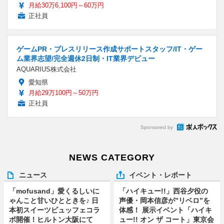
月給30万6,100円～60万円
正社員
ゲームPR・プレスリリース作成サポートスタッフ/IT・ゲー
ム業界志望/完全週休2日制・IT業界デビュー
AQUARIUS株式会社
愛知県
月給29万100円～50万円
正社員
Sponsored by
NEWS CATEGORY
ニュース
イベント・レポート
「mofusand」愛くるしいに
「ハイキュー!!」西谷夕役の
ゃんこと甘いひとときを♪ 日
声優・岡本信彦が”リベロ”を
本初スイーツビュッフェコラ
体感！ 展示イベント「ハイキ
ボ開催！ヒルトン大阪にて
ュー!! オン ザ コート」東京会