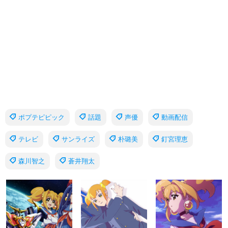
ポプテピピック
話題
声優
動画配信
テレビ
サンライズ
朴璐美
釘宮理恵
森川智之
蒼井翔太