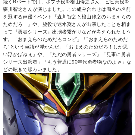
続くBパートでは、ポプ子役を檜山修之さん、ピピ美役を
森川智之さんが演じました。この組み合わせは両名の名前
を冠する声優イベント『森川智之と檜山修之のおまえらの
ためだろ！』や、脇役で速水奨さんが出演したことも相ま
って『勇者シリーズ』出演者繋がりなどが考えられたよう
す。「おまえらのためだろコンビ」「"おまえらのためだ
ろ"という単語が浮かんだ」「おまえのためだろ！しか思
い浮かばねぇ」や、「ただの勇者シリーズ」「見事に勇者
シリーズ出演者」「もう普通に90年代勇者物なのよｗ」な
どの呟きで賑わいました。