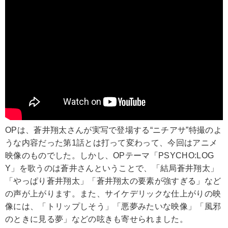
OPは、蒼井翔太さんが実写で登場する“ニチアサ”特撮のよ
うな内容だった第1話とは打って変わって、今回はアニメ
映像のものでした。しかし、OPテーマ「PSYCHO:LOG
Y」を歌うのは蒼井さんということで、「結局蒼井翔太」
「やっぱり蒼井翔太」「蒼井翔太の要素が強すぎる」など
の声が上がります。また、サイケデリックな仕上がりの映
像には、「トリップしそう」「悪夢みたいな映像」「風邪
のときに見る夢」などの呟きも寄せられました。