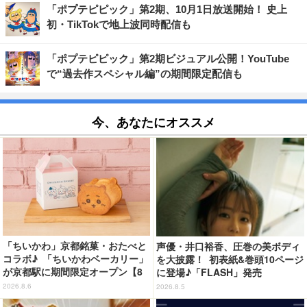
「ポプテピピック」第2期、10月1日放送開始！ 史上
初・TikTokで地上波同時配信も
「ポプテピピック」第2期ビジュアル公開！YouTube
で“過去作スペシャル編”の期間限定配信も
今、あなたにオススメ
「ちいかわ」京都銘菓・おたべと
声優・井口裕香、圧巻の美ボディ
コラボ♪ 「ちいかわベーカリー」
を大披露！ 初表紙&巻頭10ページ
が京都駅に期間限定オープン【8
に登場♪「FLASH」発売
月13日～】
2026.8.6
2026.8.5