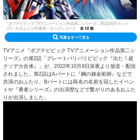
『ポプテピピック TVアニメーション作品第二シリーズ』第2話先行カット
（C）大川ぶくぶ/竹書房・キングレコード
全 10 枚
写真をすべて見る
TVアニメ『ポプテピピック TVアニメーション作品第二シ
リーズ』の第2話「グレートバリバリピピック『出た！超
クソデカ合体』」が、2022年10月8日深夜より放送・配信
されました。第2話はAパートに『鋼の錬金術師』などで
共演のおふたり、Bパートには両名の名前を冠したイベン
トや『勇者シリーズ』の出演歴などで繋がりのあるおふた
りが出演しました。