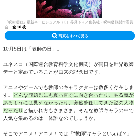
『呪術廻戦』最新キービジュアル（C）芥見下々／集英社・呪術廻戦製作委員
会
全 16 枚
写真をすべて見る
10月5日は「教師の日」。
ユネスコ（国際連合教育科学文化機関）が同日を世界教師
デーと定めていることが由来の記念日です。
アニメやゲームでも教師のキャラクターは数多く存在しま
す。
どんな問題児にも真っ直ぐに向き合ったり、やる気が
あるようには見えなかったり、突然赴任してきた謎の人物
だったり
と描かれ方もさまざま。そんな教師キャラの中で
人気を集めるのは一体誰なのでしょうか。
そこでアニメ！アニメ！では「“教師”キャラといえば？」