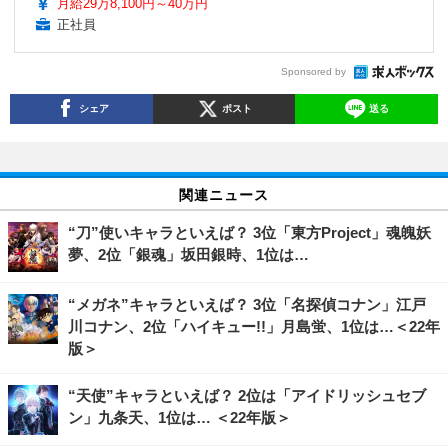
月給29万8,100円～40万円
正社員
Sponsored by
シェア
ポスト
送る
関連ニュース
“刀”使いキャラといえば？ 3位「東方Project」魂魄妖
夢、2位「銀魂」坂田銀時、1位は…
“メガネ”キャラといえば？ 3位「名探偵コナン」江戸
川コナン、2位「ハイキュー!!」月島蛍、1位は…＜22年
版＞
“天使”キャラといえば？ 2位は「アイドリッシュセブ
ン」九条天、1位は… ＜22年版＞