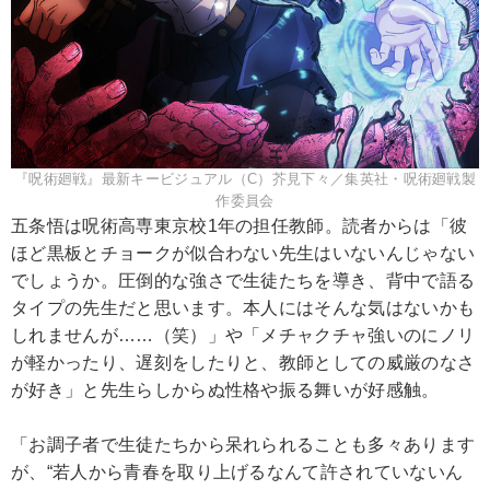
『呪術廻戦』最新キービジュアル（C）芥見下々／集英社・呪術廻戦製
作委員会
五条悟は呪術高専東京校1年の担任教師。読者からは「彼
ほど黒板とチョークが似合わない先生はいないんじゃない
でしょうか。圧倒的な強さで生徒たちを導き、背中で語る
タイプの先生だと思います。本人にはそんな気はないかも
しれませんが……（笑）」や「メチャクチャ強いのにノリ
が軽かったり、遅刻をしたりと、教師としての威厳のなさ
が好き」と先生らしからぬ性格や振る舞いが好感触。
「お調子者で生徒たちから呆れられることも多々あります
が、“若人から青春を取り上げるなんて許されていないん