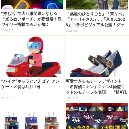
“推し活”で大活躍間違いなし☆
「薬屋のひとりごと」「東リベ」
「光るぬいポーチ」が新登場！EL
「アーリャさん」…「京まふ202
ワイヤー搭載でぬいが輝く
6」コラボビジュアル公開！グッ
ズなどの最新情報も
2026.8.7
2026.8.6
“バイク”キャラといえば？ アン
可愛すぎるモチーフデザイン♪
ケート〆切は8月11日
「名探偵コナン」コナン&怪盗キ
ッドのモチーフを表現！ 「MAYL
A」パンプスがセール実施中【3
2026.8.7
2026.8.6
0％オフセール】