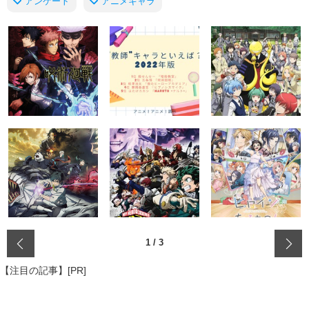
アンケート
アニメキャラ
‹
1
/
3
【注目の記事】[PR]