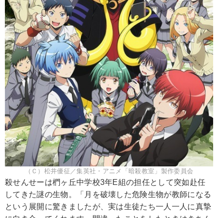
（Ｃ）松井優征／集英社・アニメ「暗殺教室」製作委員会
殺せんせーは椚ヶ丘中学校3年E組の担任として突如赴任
してきた謎の生物。「月を破壊した危険生物が教師になる
という展開に驚きましたが、実は生徒たち一人一人に真摯