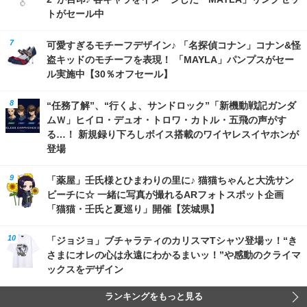
トがセール中
可愛すぎるモチーフデザイン♪ 「名探偵コナン」コナン&怪
盗キッドのモチーフを表現！ 「MAYLA」パンプスがセー
ル実施中【30％オフセール】
“任務了解”、“行くよ、サンドロック”「新機動戦記ガンダ
ムＷ」ヒイロ・デュオ・トロワ・カトル・五飛の声がす
る…！ 新規録り下ろしボイス搭載のワイヤレスイヤホンが
登場
「薬屋」壬氏様とひまわりの里に♪ 猫猫ちゃんと大洗サン
ビーチに☆ 一緒に写真が撮れるARフォトスポット企画
「猫猫・壬氏と夏巡り」開催【茨城県】
「ジョジョ」ブチャラティのカリスマTシャツ登場ッ！“き
さまにオレの心は永遠にわかるまいッ！”や感動のクライマ
ックスをデザイン
ランキングをもっと見る