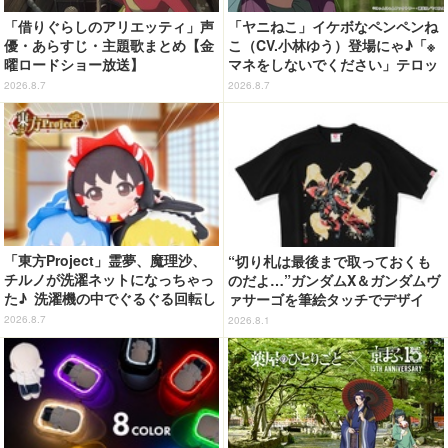
「借りぐらしのアリエッティ」声
「ヤニねこ」イケボなペンペンね
優・あらすじ・主題歌まとめ【金
こ（CV.小林ゆう）登場にゃ♪「※
曜ロードショー放送】
マネをしないでください」テロッ
プや、アルねこ失踪で江ノ島が聖
2026.8.7
2026.8.7
地になっちゃう!?「今期の癒し
枠」「怒られない回」第6話【ネ
タバレあり反応まとめ】
「東方Project」霊夢、魔理沙、
“切り札は最後まで取っておくも
チルノが洗濯ネットになっちゃっ
のだよ…”ガンダムX＆ガンダムヴ
た♪ 洗濯機の中でぐるぐる回転し
ァサーゴを筆絵タッチでデザイ
続ける姿を思わず眺めたくなっち
ン！「ガンダムX」Tシャツ発売
2026.8.7
2026.8.1
ゃう!?