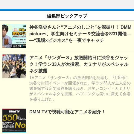
編集部ピックアップ
神谷浩史さんと“アニメのしごと”を深掘り！ DMM
pictures、学生向けセミナー＆交流会を8/31開催―
―“現場×ビジネス”を一夜でキャッチ
アニメ『サンダー３』放送開始日に渋谷をジャッ
ク！学ラン33人が大捜索、カミナリがスペシャル
ネタ披露
TVアニメ『サンダー３』の放送開始を記念し、7月8日に
渋谷で街頭イベントが開催された。学ラン33人が主人公の
妹を探す設定で渋谷を練り歩き、お笑いコンビ・カミナリ
がスペシャルネタを披露。ハプニングも笑いに変えて会場
を盛り上げた。
DMM TVで視聴可能なアニメを紹介！