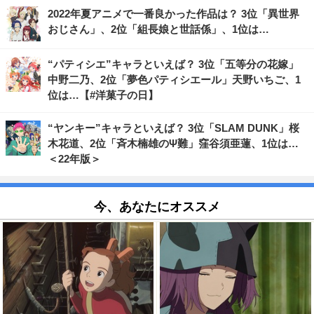
2022年夏アニメで一番良かった作品は？ 3位「異世界
おじさん」、2位「組長娘と世話係」、1位は…
“パティシエ”キャラといえば？ 3位「五等分の花嫁」
中野二乃、2位「夢色パティシエール」天野いちご、1
位は…【#洋菓子の日】
“ヤンキー”キャラといえば？ 3位「SLAM DUNK」桜
木花道、2位「斉木楠雄のΨ難」窪谷須亜蓮、1位は…
＜22年版＞
今、あなたにオススメ