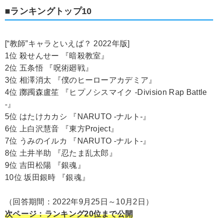
■ランキングトップ10
[“教師”キャラといえば？ 2022年版]
1位 殺せんせー 『暗殺教室』
2位 五条悟 『呪術廻戦』
3位 相澤消太 『僕のヒーローアカデミア』
4位 躑躅森盧笙 『ヒプノシスマイク -Division Rap Battle
-』
5位 はたけカカシ 『NARUTO -ナルト-』
6位 上白沢慧音 『東方Project』
7位 うみのイルカ 『NARUTO -ナルト-』
8位 土井半助 『忍たま乱太郎』
9位 吉田松陽 『銀魂』
10位 坂田銀時 『銀魂』
（回答期間：2022年9月25日～10月2日）
次ページ：ランキング20位まで公開