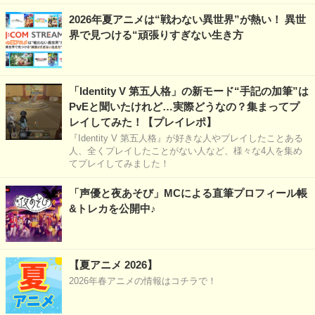
2026年夏アニメは“戦わない異世界”が熱い！ 異世
界で見つける“頑張りすぎない生き方
「Identity V 第五人格」の新モード“手記の加筆”は
PvEと聞いたけれど…実際どうなの？集まってプ
レイしてみた！【プレイレポ】
『Identity V 第五人格』が好きな人やプレイしたことある
人、全くプレイしたことがない人など、様々な4人を集め
てプレイしてみました！
「声優と夜あそび」MCによる直筆プロフィール帳
&トレカを公開中♪
【夏アニメ 2026】
2026年春アニメの情報はコチラで！