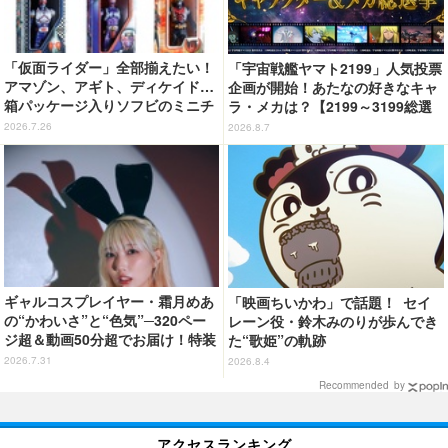
「仮面ライダー」全部揃えたい！
「宇宙戦艦ヤマト2199」人気投票
アマゾン、アギト、ディケイド…
企画が開始！あたなの好きなキャ
箱パッケージ入りソフビのミニチ
ラ・メカは？【2199～3199総選
ュアが登場
挙】
2026.7.26
2026.8.7
ギャルコスプレイヤー・霜月めあ
「映画ちいかわ」で話題！ セイ
の“かわいさ”と“色気”─320ペー
レーン役・鈴木みのりが歩んでき
ジ超＆動画50分超でお届け！特装
た“歌姫”の軌跡
合本版のデジタル写真集が登場
2026.7.31
2026.8.4
Recommended by
アクセスランキング