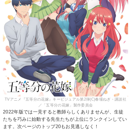
TVアニメ『五等分の花嫁』キービジュアル第2弾(C)春場ねぎ・講談社
／「五等分の花嫁」製作委員会
2022年版では一見すると教師らしくありませんが、生徒
たちを巧みに始動する先生たちが上位にランクインしてい
ます。次ページのトップ20もお見逃しなく！