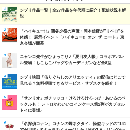
ジブリ作品一覧｜全27作品を年代順に紹介！配信状況も解
説
「ハイキュー!!」西谷夕役の声優・岡本信彦が”リベロ”を
体感！ 展示イベント「ハイキュー!! オン ザ コート」東
京会場が開幕
ニャンコ先生がひょっこり♪「夏目友人帳」コラボアパレ
ル登場！もこもこバッグやカーディガンなど全8型
ジブリ映画「借りぐらしのアリエッティ」の配信はどこで
見れる？無料視聴できるサービス・サブスクを紹介！
「サンリオ」ポチャッコ・けろけろけろっぴ・あひるのペ
ックルも！ レトロかわいいコインケース第2弾がカプセル
トイに登場♪
「名探偵コナン」コナンの蝶ネクタイ、怪盗キッドの“141
2”が目印♪ 各キャラをイメージした「MAYLA」リングセッ