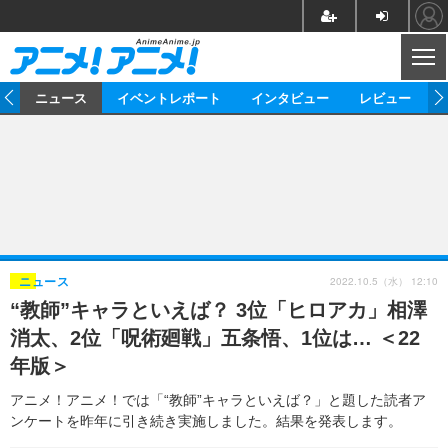
CL
ム
ニュース
イベントレポート
インタビュー
レビュー
ニュース
アニメ
映画/ドラマ
イベントレポート
マンガ
ノベル
アニメ
映画
インタビュー
音楽
声優
ライブ
舞台
スタッフ
声優
レビュー
2022.10.5（水） 12:10
ニュース
“教師”キャラといえば？ 3位「ヒロアカ」相澤
ゲーム
グッズ
海外イベント
ビジネス
俳優・タレント
アーティスト
アニメ
実写
動画
消太、2位「呪術廻戦」五条悟、1位は… ＜22
イベント
海外
ビジネス
書評
イベント
アニメ
映画/ドラマ
連載・コラム
年版＞
ゲーム
座談会
アニメ！アニメ！TV
ABEMA Cafe
アニメ！アニメ！では「“教師”キャラといえば？」と題した読者ア
ンケートを昨年に引き続き実施しました。結果を発表します。