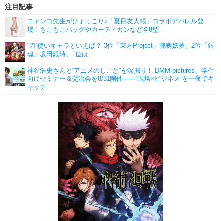
注目記事
ニャンコ先生がひょっこり♪「夏目友人帳」コラボアパレル登
場！もこもこバッグやカーディガンなど全8型
“刀”使いキャラといえば？ 3位「東方Project」魂魄妖夢、2位「銀
魂」坂田銀時、1位は…
神谷浩史さんと“アニメのしごと”を深掘り！ DMM pictures、学生
向けセミナー＆交流会を8/31開催――“現場×ビジネス”を一夜でキ
ャッチ