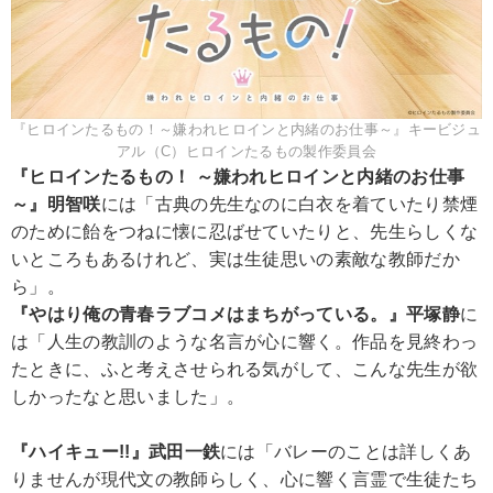
『ヒロインたるもの！～嫌われヒロインと内緒のお仕事～』キービジュ
アル（C）ヒロインたるもの製作委員会
『ヒロインたるもの！ ～嫌われヒロインと内緒のお仕事
～』明智咲
には「古典の先生なのに白衣を着ていたり禁煙
のために飴をつねに懐に忍ばせていたりと、先生らしくな
いところもあるけれど、実は生徒思いの素敵な教師だか
ら」。
『やはり俺の青春ラブコメはまちがっている。』平塚静
に
は「人生の教訓のような名言が心に響く。作品を見終わっ
たときに、ふと考えさせられる気がして、こんな先生が欲
しかったなと思いました」。
『ハイキュー!!』武田一鉄
には「バレーのことは詳しくあ
りませんが現代文の教師らしく、心に響く言霊で生徒たち