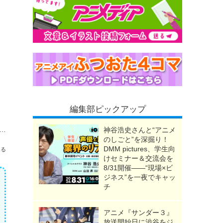
編集部ピックアップ
アカデミア」新作アプリ「ヒロサバ」サービス開始！事前登録100万人突破で豪華報酬が発表
神谷浩史さんと“アニメ
のしごと”を深掘り！
DMM pictures、学生向
送る
けセミナー＆交流会を
8/31開催――“現場×ビ
ジネス”を一夜でキャッ
チ
アニメ『サンダー３』
放送開始日に渋谷をジ