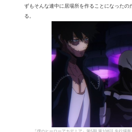
ずもそんな連中に居場所を作ることになったの
る。
『僕のヒーローアカデミア』第5期 第108話 先行