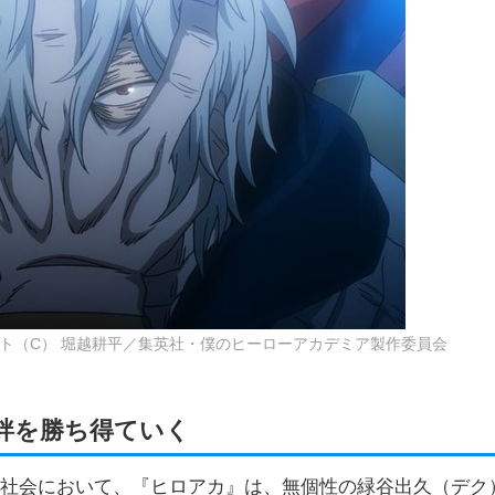
ト（C） 堀越耕平／集英社・僕のヒーローアカデミア製作委員会
絆を勝ち得ていく
人社会において、『ヒロアカ』は、無個性の緑谷出久（デク