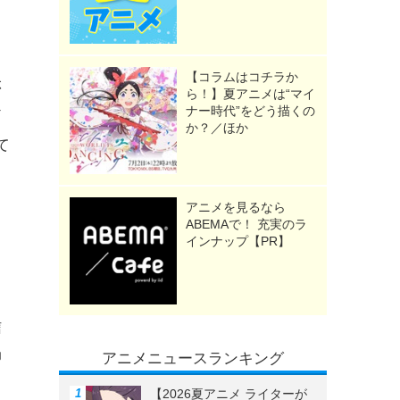
【コラムはコチラか
ぶ
ら！】夏アニメは“マイ
ナー時代”をどう描くの
ア
か？／ほか
て
て
アニメを見るなら
ABEMAで！ 充実のラ
インナップ【PR】
と
信
抑
アニメニュースランキング
ら
【2026夏アニメ ライターが