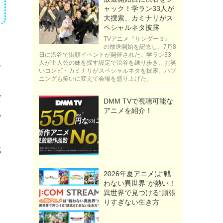
ャック！学ラン33人が
大捜索、カミナリがス
ペシャルネタ披露
TVアニメ『サンダー３』
を
の放送開始を記念し、7月8
日に渋谷で街頭イベントが開催された。学ラン33
人が主人公の妹を探す設定で渋谷を練り歩き、お笑
い
いコンビ・カミナリがスペシャルネタを披露。ハプ
ニングも笑いに変えて会場を盛り上げた。
ば
DMM TVで視聴可能な
アニメを紹介！
勢
成
2026年夏アニメは“戦
わない異世界”が熱い！
異世界で見つける“頑張
りすぎない生き方