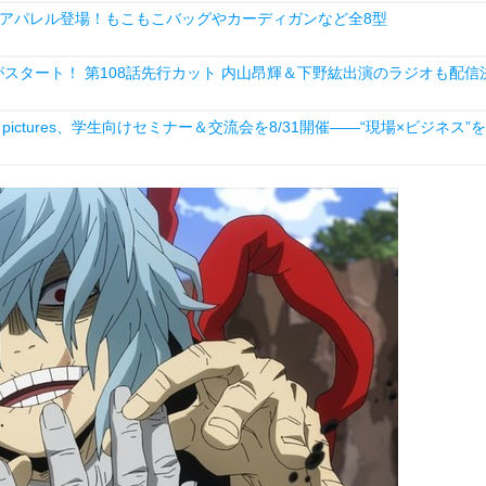
アパレル登場！もこもこバッグやカーディガンなど全8型
スタート！ 第108話先行カット 内山昂輝＆下野紘出演のラジオも配信
ictures、学生向けセミナー＆交流会を8/31開催――“現場×ビジネス”を