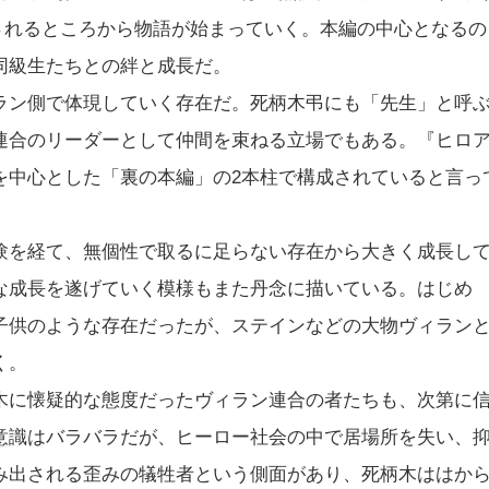
されるところから物語が始まっていく。本編の中心となるの
同級生たちとの絆と成長だ。
ラン側で体現していく存在だ。死柄木弔にも「先生」と呼
連合のリーダーとして仲間を束ねる立場でもある。『ヒロ
を中心とした「裏の本編」の2本柱で構成されていると言っ
験を経て、無個性で取るに足らない存在から大きく成長し
な成長を遂げていく模様もまた丹念に描いている。はじめ
子供のような存在だったが、ステインなどの大物ヴィラン
く。
木に懐疑的な態度だったヴィラン連合の者たちも、次第に
意識はバラバラだが、ヒーロー社会の中で居場所を失い、
み出される歪みの犠牲者という側面があり、死柄木ははか