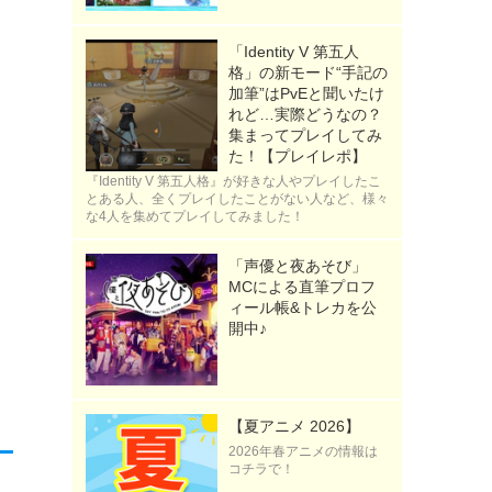
「Identity V 第五人
格」の新モード“手記の
加筆”はPvEと聞いたけ
れど…実際どうなの？
集まってプレイしてみ
た！【プレイレポ】
『Identity V 第五人格』が好きな人やプレイしたこ
とある人、全くプレイしたことがない人など、様々
な4人を集めてプレイしてみました！
「声優と夜あそび」
MCによる直筆プロフ
ィール帳&トレカを公
開中♪
【夏アニメ 2026】
2026年春アニメの情報は
コチラで！
）