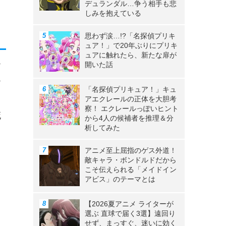
デュランダル…争う相手も悲
しみを抱えている
思わず涙…!?「名探偵プリキ
ュア！」で20年ぶりにプリキ
ュアに触れたら、新たな扉が
ー
開いた話
ー
「名探偵プリキュア！」キュ
アエクレールの正体を大胆考
察！ エクレールっぽいヒント
死
から4人の候補者を推理＆分
析してみた
アニメ至上屈指のゲス外道！
敵キャラ・ボンドルドだから
こそ伝えられる「メイドイン
アビス」のテーマとは
【2026夏アニメ ライターが
選ぶ 直球で届く3選】遠回り
せず、まっすぐ、迷いに効く