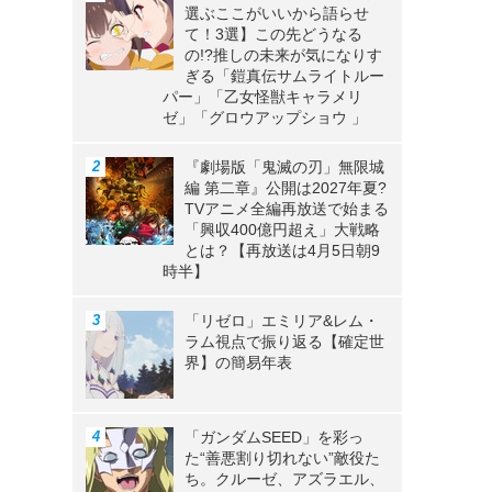
選ぶここがいいから語らせ
て！3選】この先どうなる
の!?推しの未来が気になりす
ぎる「鎧真伝サムライトルー
パー」「乙女怪獣キャラメリ
ゼ」「グロウアップショウ 」
『劇場版「鬼滅の刃」無限城
編 第二章』公開は2027年夏?
TVアニメ全編再放送で始まる
「興収400億円超え」大戦略
とは？【再放送は4月5日朝9
時半】
「リゼロ」エミリア&レム・
ラム視点で振り返る【確定世
界】の簡易年表
「ガンダムSEED」を彩っ
た“善悪割り切れない”敵役た
ち。クルーゼ、アズラエル、