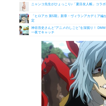
ニャンコ先生がひょっこり♪「夏目友人帳」コラボ
「ヒロアカ 第5期」新章・ヴィランアカデミア編が
定
神谷浩史さんと“アニメのしごと”を深掘り！ DMM p
一夜でキャッチ