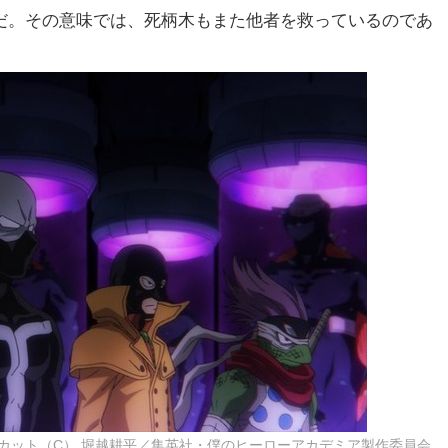
だ。その意味では、死柄木もまた他者を救っているのであ
場面カット（C） 堀越耕平／集英社・僕のヒーローアカデミア製作委員会