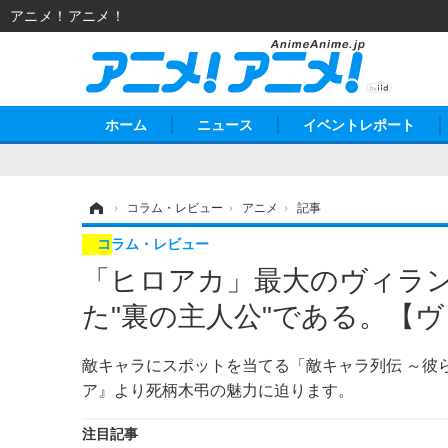
アニメ！アニメ！
ホーム
ニュース
イベントレポート
ホーム
›
コラム・レビュー
›
アニメ
›
記事
コラム・レビュー
「ヒロアカ」最大のヴィラ
た"裏の主人公"である。【
敵キャラにスポットを当てる「敵キャラ列伝 ～彼
ア』より死柄木弔の魅力に迫ります。
注目記事