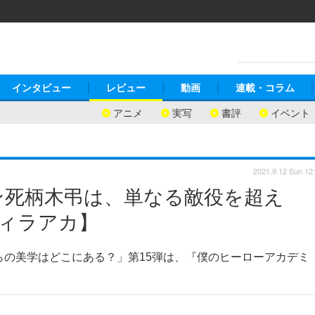
インタビュー
レビュー
動画
連載・コラム
アニメ
実写
書評
イベント
2021.9.12 Sun 12
ン死柄木弔は、単なる敵役を超え
ヴィラアカ】
らの美学はどこにある？」第15弾は、『僕のヒーローアカデミ