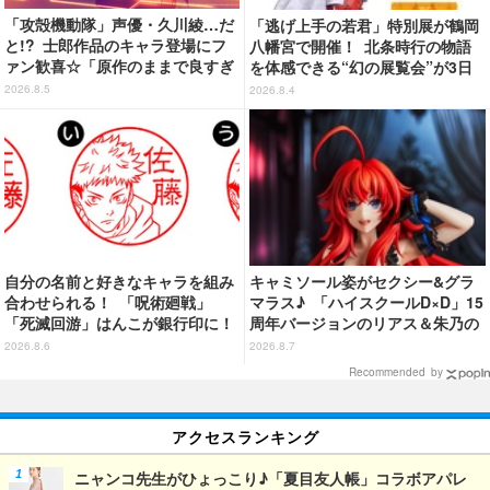
「攻殻機動隊」声優・久川綾…だ
「逃げ上手の若君」特別展が鶴岡
と!? 士郎作品のキャラ登場にフ
八幡宮で開催！ 北条時行の物語
ァン歓喜☆「原作のままで良すぎ
を体感できる“幻の展覧会”が3日
るな」「脳の処理が追いつかない
間限定で登場【8/28～30】
2026.8.5
2026.8.4
よお」…第5話【ネタバレあり反
応まとめ】
自分の名前と好きなキャラを組み
キャミソール姿がセクシー&グラ
合わせられる！ 「呪術廻戦」
マラス♪ 「ハイスクールD×D」15
「死滅回游」はんこが銀行印に！
周年バージョンのリアス＆朱乃の
虎杖悠仁、乙骨憂太ら16キャラ追
フィギュアがリニューアルパッケ
2026.8.6
2026.8.7
加で全104種
ージで登場！
Recommended by
アクセスランキング
ニャンコ先生がひょっこり♪「夏目友人帳」コラボアパレ