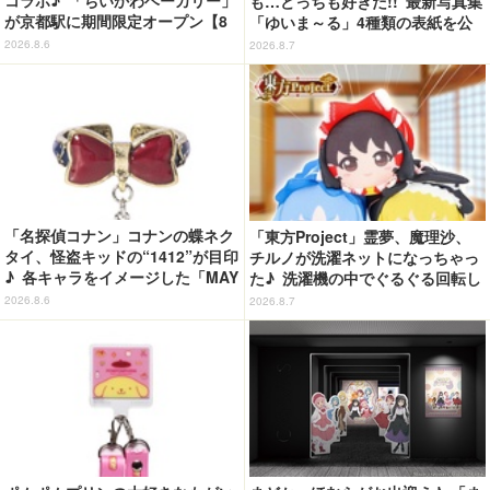
コラボ♪ 「ちいかわベーカリー」
も…どっちも好きだ!! 最新写真集
が京都駅に期間限定オープン【8
「ゆいま～る」4種類の表紙を公
月13日～】
開！「成長した私の姿を楽しんで
2026.8.6
2026.8.7
いただけたら」
「名探偵コナン」コナンの蝶ネク
「東方Project」霊夢、魔理沙、
タイ、怪盗キッドの“1412”が目印
チルノが洗濯ネットになっちゃっ
♪ 各キャラをイメージした「MAY
た♪ 洗濯機の中でぐるぐる回転し
LA」リングセットがセール中
続ける姿を思わず眺めたくなっち
2026.8.6
2026.8.7
ゃう!?