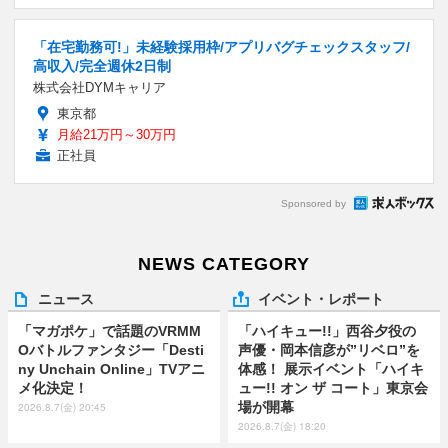
「在宅勤務可!」未経験採用枠/アプリバグチェックスタッフ/
高収入/完全週休2日制
株式会社DYMキャリア
東京都
月給21万円～30万円
正社員
Sponsored by
NEWS CATEGORY
ニュース
イベント・レポート
「マガポケ」で話題のVRMM
「ハイキュー!!」西谷夕役の
Oバトルファンタジー「Desti
声優・岡本信彦が”リベロ”を
ny Unchain Online」TVアニ
体感！ 展示イベント「ハイキ
メ化決定！
ュー!! オン ザ コート」東京会
場が開幕
2026.8.7(金) 20:45
2026.8.7(金) 18:20