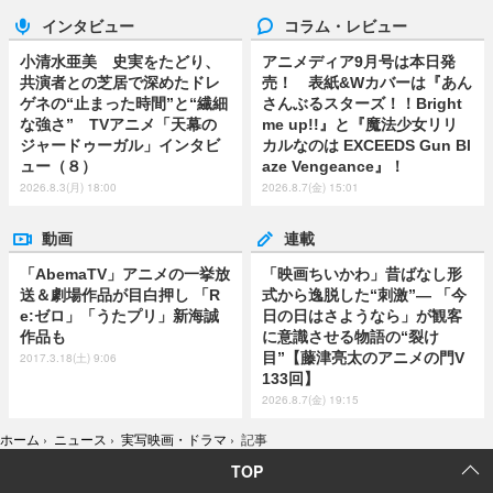
インタビュー
コラム・レビュー
小清水亜美 史実をたどり、
アニメディア9月号は本日発
共演者との芝居で深めたドレ
売！ 表紙&Wカバーは『あん
ゲネの“止まった時間”と“繊細
さんぶるスターズ！！Bright
な強さ” TVアニメ「天幕の
me up!!』と『魔法少女リリ
ジャードゥーガル」インタビ
カルなのは EXCEEDS Gun Bl
ュー（８）
aze Vengeance』！
2026.8.3(月) 18:00
2026.8.7(金) 15:01
動画
連載
「AbemaTV」アニメの一挙放
「映画ちいかわ」昔ばなし形
送＆劇場作品が目白押し 「R
式から逸脱した“刺激”― 「今
e:ゼロ」「うたプリ」新海誠
日の日はさようなら」が観客
作品も
に意識させる物語の“裂け
目”【藤津亮太のアニメの門V
2017.3.18(土) 9:06
133回】
2026.8.7(金) 19:15
ホーム
›
ニュース
›
実写映画・ドラマ
›
記事
TOP