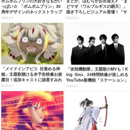
ポムポムプリンの大好きなもがい
まどか、ほむらがお出迎え♪ 「ま
っぱい☆ 「ポムポムプリン」30
どマギ〈ワルプルギスの廻天〉」
周年デザインのネックストラップ
描き下ろしビジュアル登場！「サ
がカプセルトイに！ゲーム風デザ
ンシャインシティプリンスホテ
2026.8.7
2026.8.4
イン全5種が登場♪
ル」コラボ開催
「メイドインアビス 目覚める神
「攻殻機動隊」主題歌のMVも！K
秘」主題歌聴ける本予告映像お披
ing Gnu、24時間映像が楽しめる
露目！追加キャストに諸星すみれ
YouTube新機能「ステーション」
&星野貴紀
ページを公開
2026.8.7
2026.8.7