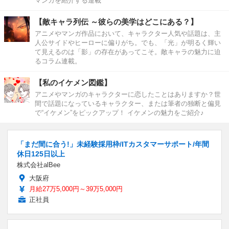
マンガを紹介する連載
【敵キャラ列伝 ～彼らの美学はどこにある？】
アニメやマンガ作品において、キャラクター人気や話題は、主
人公サイドやヒーローに偏りがち。でも、「光」が明るく輝い
て見えるのは「影」の存在があってこそ。敵キャラの魅力に迫
るコラム連載。
【私のイケメン図鑑】
アニメやマンガのキャラクターに恋したことはありますか？世
間で話題になっているキャラクター、または筆者の独断と偏見
で“イケメン”をピックアップ！ イケメンの魅力をご紹介♪
「まだ間に合う!」未経験採用枠/ITカスタマーサポート/年間
休日125日以上
株式会社alBee
大阪府
月給27万5,000円～39万5,000円
正社員