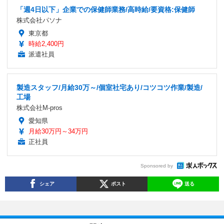
「週4日以下」企業での保健師業務/高時給/要資格:保健師
株式会社パソナ
東京都
時給2,400円
派遣社員
製造スタッフ/月給30万～/個室社宅あり/コツコツ作業/製造/
工場
株式会社M-pros
愛知県
月給30万円～34万円
正社員
Sponsored by
シェア
ポスト
送る