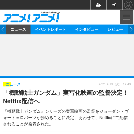
CL
ム
ニュース
イベントレポート
インタビュー
レビュー
ニュース
アニメ
映画/ドラマ
イベントレポート
マンガ
ノベル
アニメ
映画
インタビュー
音楽
声優
ライブ
舞台
スタッフ
声優
レビュー
2021.4.13（火） 12:43
ニュース
「機動戦士ガンダム」実写化映画の監督決定！
ゲーム
グッズ
海外イベント
ビジネス
俳優・タレント
アーティスト
アニメ
実写
動画
Netflix配信へ
イベント
海外
ビジネス
書評
イベント
アニメ
映画/ドラマ
連載・コラム
『機動戦士ガンダム』シリーズの実写映画の監督をジョーダン・ヴ
ォート＝ロバーツが務めることに決定。あわせて、Netflixにて配信
ゲーム
座談会
アニメ！アニメ！TV
ABEMA Cafe
されることが発表された。