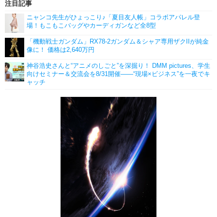
注目記事
ニャンコ先生がひょっこり♪「夏目友人帳」コラボアパレル登
場！もこもこバッグやカーディガンなど全8型
「機動戦士ガンダム」RX78-2ガンダム＆シャア専用ザクIIが純金
像に！ 価格は2,640万円
神谷浩史さんと“アニメのしごと”を深掘り！ DMM pictures、学生
向けセミナー＆交流会を8/31開催――“現場×ビジネス”を一夜でキ
ャッチ