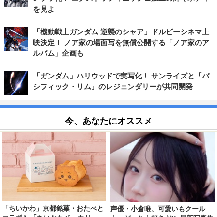
を見よ
「機動戦士ガンダム 逆襲のシャア」ドルビーシネマ上
映決定！ ノア家の場面写を無償公開する「ノア家のア
ルバム」企画も
「ガンダム」ハリウッドで実写化！ サンライズと「パ
シフィック・リム」のレジェンダリーが共同開発
今、あなたにオススメ
「ちいかわ」京都銘菓・おたべと
声優・小倉唯、可愛いもクール