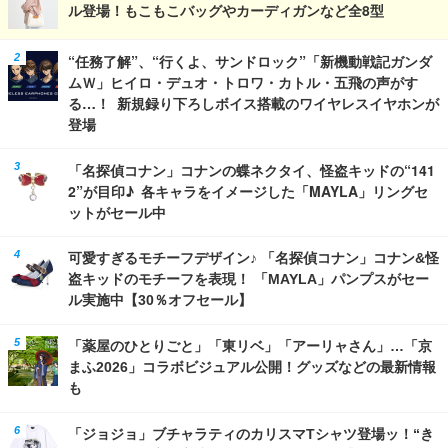
ル登場！もこもこバッグやカーディガンなど全8型
“任務了解”、“行くよ、サンドロック”「新機動戦記ガンダ
ムＷ」ヒイロ・デュオ・トロワ・カトル・五飛の声がす
る…！ 新規録り下ろしボイス搭載のワイヤレスイヤホンが
登場
「名探偵コナン」コナンの蝶ネクタイ、怪盗キッドの“141
2”が目印♪ 各キャラをイメージした「MAYLA」リングセ
ットがセール中
可愛すぎるモチーフデザイン♪ 「名探偵コナン」コナン&怪
盗キッドのモチーフを表現！ 「MAYLA」パンプスがセー
ル実施中【30％オフセール】
「薬屋のひとりごと」「東リベ」「アーリャさん」…「京
まふ2026」コラボビジュアル公開！グッズなどの最新情報
も
「ジョジョ」ブチャラティのカリスマTシャツ登場ッ！“き