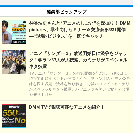
編集部ピックアップ
神谷浩史さんと“アニメのしごと”を深掘り！ DMM
pictures、学生向けセミナー＆交流会を8/31開催―
―“現場×ビジネス”を一夜でキャッチ
アニメ『サンダー３』放送開始日に渋谷をジャッ
ク！学ラン33人が大捜索、カミナリがスペシャル
ネタ披露
TVアニメ『サンダー３』の放送開始を記念し、7月8日に
渋谷で街頭イベントが開催された。学ラン33人が主人公の
妹を探す設定で渋谷を練り歩き、お笑いコンビ・カミナリ
がスペシャルネタを披露。ハプニングも笑いに変えて会場
を盛り上げた。
DMM TVで視聴可能なアニメを紹介！