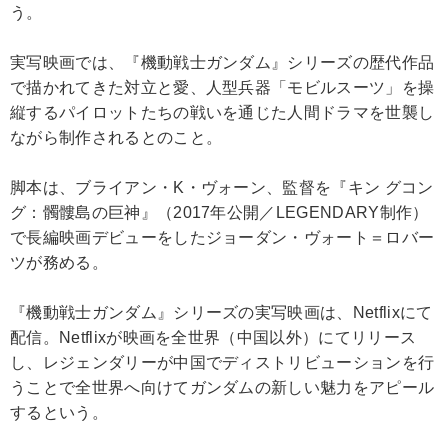
う。
実写映画では、『機動戦士ガンダム』シリーズの歴代作品
で描かれてきた対立と愛、人型兵器「モビルスーツ」を操
縦するパイロットたちの戦いを通じた人間ドラマを世襲し
ながら制作されるとのこと。
脚本は、ブライアン・K・ヴォーン、監督を『キン グコン
グ：髑髏島の巨神』（2017年公開／LEGENDARY制作）
で長編映画デビューをしたジョーダン・ヴォート＝ロバー
ツが務める。
『機動戦士ガンダム』シリーズの実写映画は、Netflixにて
配信。Netflixが映画を全世界（中国以外）にてリリース
し、レジェンダリーが中国でディストリビューションを行
うことで全世界へ向けてガンダムの新しい魅力をアピール
するという。