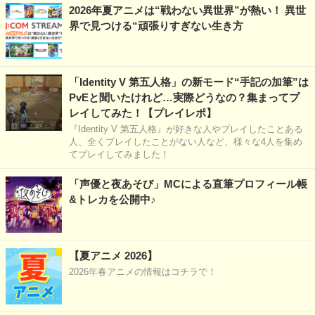
2026年夏アニメは“戦わない異世界”が熱い！ 異世
界で見つける“頑張りすぎない生き方
「Identity V 第五人格」の新モード“手記の加筆”は
PvEと聞いたけれど…実際どうなの？集まってプ
レイしてみた！【プレイレポ】
『Identity V 第五人格』が好きな人やプレイしたことある
人、全くプレイしたことがない人など、様々な4人を集め
てプレイしてみました！
「声優と夜あそび」MCによる直筆プロフィール帳
&トレカを公開中♪
【夏アニメ 2026】
2026年春アニメの情報はコチラで！