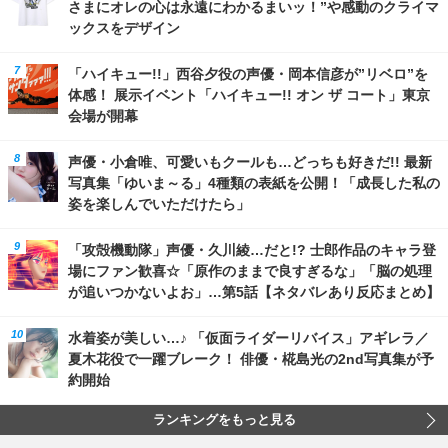
さまにオレの心は永遠にわかるまいッ！”や感動のクライマ
ックスをデザイン
「ハイキュー!!」西谷夕役の声優・岡本信彦が”リベロ”を
体感！ 展示イベント「ハイキュー!! オン ザ コート」東京
会場が開幕
声優・小倉唯、可愛いもクールも…どっちも好きだ!! 最新
写真集「ゆいま～る」4種類の表紙を公開！「成長した私の
姿を楽しんでいただけたら」
「攻殻機動隊」声優・久川綾…だと!? 士郎作品のキャラ登
場にファン歓喜☆「原作のままで良すぎるな」「脳の処理
が追いつかないよお」…第5話【ネタバレあり反応まとめ】
水着姿が美しい…♪ 「仮面ライダーリバイス」アギレラ／
夏木花役で一躍ブレーク！ 俳優・椛島光の2nd写真集が予
約開始
ランキングをもっと見る