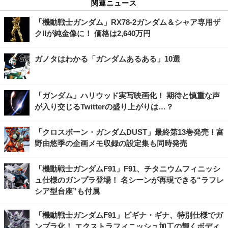
関連ニュース
「機動戦士ガンダム」RX78-2ガンダム＆シャア専用ザ
クIIが純金像に！ 価格は2,640万円
ガノタはわかる「ガンダムあるある」10選
「ガンダム」ハリウッド実写映画化！ 期待と慎重な声
が入り交じるTwitterの盛り上がりは…？
「クロスボーン・ガンダムDUST」最終第13巻発売！富
野由悠季の企画メモ収録の設定集も同時発売
「機動戦士ガンダムF91」F91、チタニウムフィニッシ
ュ仕様のガンプラ登場！ 名シーンが再現できる“ラフレ
シア型台座”も付属
「機動戦士ガンダムF91」ビギナ・ギナ、特別仕様でガ
ンプラ化！ エクストラフィニッシュ加工の輝くボディ