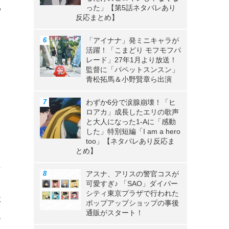
わ
った」【第5話ネタバレあり
反応まとめ】
「アイナナ」発ミニキャラが
活躍！「こまどり モフモフパ
レード」27年1月より放送！
監督に「パペットスンスン」
さ
青松拓馬＆小野賢章ら出演
わずか6分で涙腺崩壊！「ヒ
ロアカ」成長したエリの歌声
と大人になった1-Aに「感動
ろ
した」特別短編「I am a hero
too」【ネタバレあり反応ま
とめ】
に
アスナ、アリスの警官コスが
。
可愛すぎ♪ 「SAO」ダイバー
シティ東京プラザで行われた
体
ポップアップショップの事後
通販がスタート！
あ