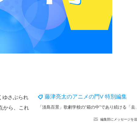
藤津亮太のアニメの門V 特別編集
くゆさぶられ
「淡島百景」歌劇学校の“箱の中”であり続ける「去
点から、これ
編集部にメッセージを