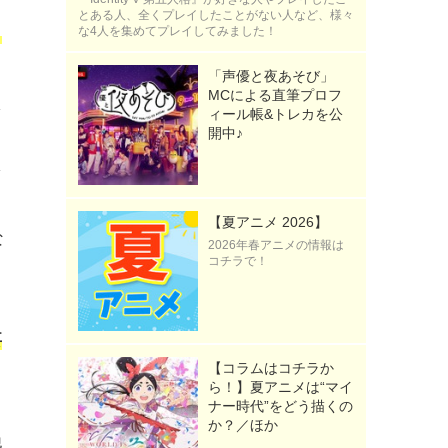
とある人、全くプレイしたことがない人など、様々
な4人を集めてプレイしてみました！
、
「声優と夜あそび」
MCによる直筆プロフ
え
ィール帳&トレカを公
開中♪
う
を
【夏アニメ 2026】
な
2026年春アニメの情報は
コチラで！
要
【コラムはコチラか
ら！】夏アニメは“マイ
ナー時代”をどう描くの
ミ
か？／ほか
他