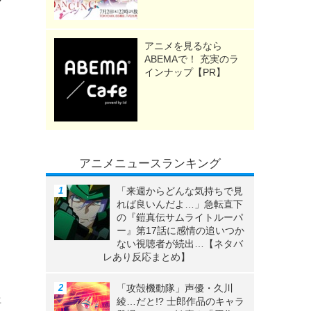
アニメを見るなら
ABEMAで！ 充実のラ
る
インナップ【PR】
ク
アニメニュースランキング
し
「来週からどんな気持ちで見
れば良いんだよ…」急転直下
の『鎧真伝サムライトルーパ
ー』第17話に感情の追いつか
く
ない視聴者が続出…【ネタバ
レあり反応まとめ】
「攻殻機動隊」声優・久川
綾…だと!? 士郎作品のキャラ
語