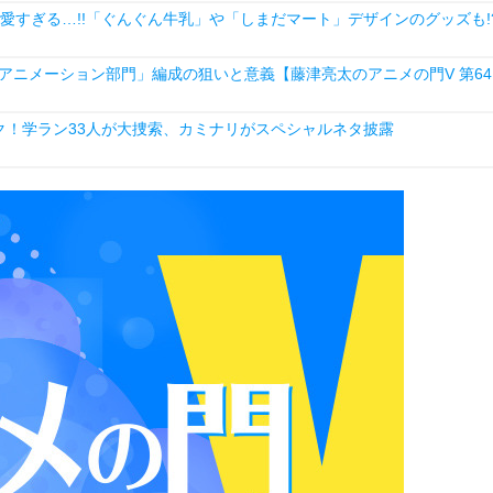
愛すぎる…!!「ぐんぐん牛乳」や「しまだマート」デザインのグッズも!
・アニメーション部門」編成の狙いと意義【藤津亮太のアニメの門V 第64
ク！学ラン33人が大捜索、カミナリがスペシャルネタ披露