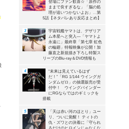
登場にファン歓喜☆「原作の
ままで良すぎるな」「脳の処
理が追いつかないよお」…第
を
5話【ネタバレあり反応まとめ】
宇宙戦艦ヤマトは、デザリア
ム本星へと突入―「ヤマトよ
永遠に」最終章「第七章 虹色
の輪廻」特報映像が公開！加
藤直之新規描き下ろし特製ス
」
リーブのBlu-ray＆DVD情報も
後
“未来は見えているはず
り
だ！”「RG 1/144 ウイングガ
ンダムゼロ」の抽選販売が受
付中！ ウイングバインダー
にRGならではのギミックを
搭載
扱
「天は赤い河のほとり」ユー
る
リ、ついに覚醒！ ティトの
仇・ズワとの決着に「守られ
るだけのヒロインじゃなくな