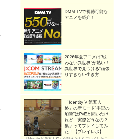
DMM TVで視聴可能な
い
アニメを紹介！
推
2026年夏アニメは“戦
わない異世界”が熱い！
異世界で見つける“頑張
りすぎない生き方
と
す
「Identity V 第五人
程
格」の新モード“手記の
加筆”はPvEと聞いたけ
関
れど…実際どうなの？
集まってプレイしてみ
た！【プレイレポ】
『Identity V 第五人格』が好きな人やプレイしたこ