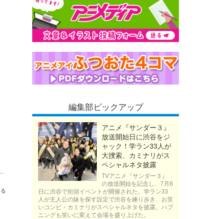
編集部ピックアップ
アニメ『サンダー３』
放送開始日に渋谷をジ
ャック！学ラン33人が
大捜索、カミナリがス
ペシャルネタ披露
るもの」「見送るもの」の景色【藤津亮太のアニメの門V 132回】
TVアニメ『サンダー３』
の放送開始を記念し、7月8
送る
日に渋谷で街頭イベントが開催された。学ラン33
人が主人公の妹を探す設定で渋谷を練り歩き、お笑
いコンビ・カミナリがスペシャルネタを披露。ハプ
ニングも笑いに変えて会場を盛り上げた。