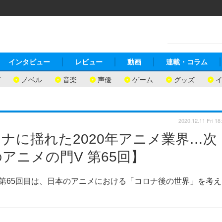
インタビュー
レビュー
動画
連載・コラム
ガ
ノベル
音楽
声優
ゲーム
グッズ
2020.12.11 Fri 18
ナに揺れた2020年アニメ業界…次
アニメの門V 第65回】
第65回目は、日本のアニメにおける「コロナ後の世界」を考え