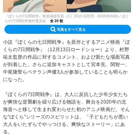
『ぼくらの7日間戦争』新規場面写真（C）2019 宗田理・KADOKAWA／ぼく
らの7日間戦争製作委員会
全 20 枚
写真をすべて見る
小説『ぼくらの七日間戦争』を原作とするアニメ映画『ぼ
くらの7日間戦争』（12月13日ロードショー）より、村野
祐太監督の作品に対するコメント、および新たな場面写真
が到着した。さらに追加キャストとして宮本充、関智一、
中尾隆聖らベテラン声優3人が参加していることも明らか
になった。
『ぼくらの7日間戦争』は、大人に反抗した少年少女たち
が爽快な逆襲劇を繰り広げる物語を、舞台を2020年の北
海道へと移して生まれ変わらせた初のアニメ映画だ。そん
な“ぼくら”シリーズのスピリットは、「子どもたちが悪い
大人をいたずらでやっつける、爽快なストーリー」にあ
る。