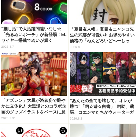
“推し活”で大活躍間違いなし☆
「夏目友人帳」夏目＆ニャンコ先
「光るぬいポーチ」が新登場！EL
生の式姿が可愛い♪ お求めやすい
ワイヤー搭載でぬいが輝く
価格の「ねんどろいどべーしっ
く」から登場！ ちんまい二人が
2026.8.7
2026.8.8
並んだ姿にキュン☆
「アズレン」大鳳が浴衣姿で艶や
“あんたの全てを壊して、オレが
かに立体化♪ 大黒湯とのコラボ企
勝つ”「幽☆遊☆白書」 幽助、蔵
画のグッズイラストをベースに見
馬、コエンマたちがウォーターガ
応え抜群の仕上がり
ンバトル!? 新作グッズが登場☆
2026.7.31
2026.8.8