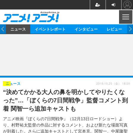
CL
ム
ニュース
イベントレポート
インタビュー
レビュー
ニュース
アニメ
映画/ドラマ
イベントレポート
マンガ
ノベル
アニメ
映画
インタビュー
音楽
声優
ライブ
舞台
スタッフ
声優
レビュー
2019.10.25（金） 18:00
ニュース
“決めてかかる大人の鼻を明かしてやりたくな
ゲーム
グッズ
海外イベント
ビジネス
俳優・タレント
アーティスト
アニメ
実写
動画
った”…「ぼくらの7日間戦争」監督コメント到
イベント
海外
ビジネス
書評
イベント
アニメ
映画/ドラマ
連載・コラム
着 関智一ら追加キャストも
ゲーム
座談会
アニメ！アニメ！TV
ABEMA Cafe
アニメ映画『ぼくらの7日間戦争』（12月13日ロードショー）よ
り、村野祐太監督の作品に対するコメント、および新たな場面写真
が到着した。さらに追加キャストとして宮本充、関智一、中尾隆聖