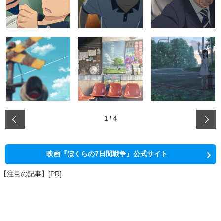
‹
1
/
4
映画『ぼくらの7日間戦争』公式サイト
【注目の記事】[PR]