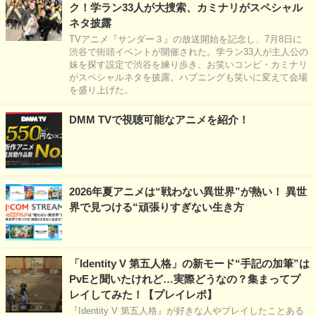
ク！学ラン33人が大捜索、カミナリがスペシャル
ネタ披露
TVアニメ『サンダー３』の放送開始を記念し、7月8日に
渋谷で街頭イベントが開催された。学ラン33人が主人公の
妹を探す設定で渋谷を練り歩き、お笑いコンビ・カミナリ
がスペシャルネタを披露。ハプニングも笑いに変えて会場
を盛り上げた。
DMM TVで視聴可能なアニメを紹介！
2026年夏アニメは“戦わない異世界”が熱い！ 異世
界で見つける“頑張りすぎない生き方
「Identity V 第五人格」の新モード“手記の加筆”は
PvEと聞いたけれど…実際どうなの？集まってプ
レイしてみた！【プレイレポ】
『Identity V 第五人格』が好きな人やプレイしたことある