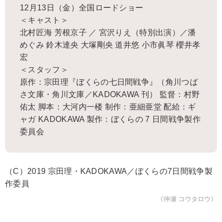
12月13日（金）全国ロードショー
＜キャスト＞
北村匠海 芳根京子 ／ 宮沢りえ（特別出演）／潘
めぐみ 鈴木達央 大塚剛央 道井悠 小市眞琴 櫻井孝
宏
＜スタッフ＞
原作：宗田理『ぼくらの七日間戦争』（角川つば
さ文庫・角川文庫／KADOKAWA 刊） 監督：村野
佑太 脚本：大河内一楼 制作：亜細亜堂 配給：ギ
ャガ KADOKAWA 製作：ぼくらの 7 日間戦争製作
委員会
（C）2019 宗田理・KADOKAWA／ぼくらの7日間戦争製
作委員
《仲瀬 コウタロウ》