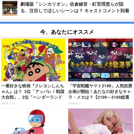
劇場版「シンカリオン」佐倉綾音・釘宮理恵らが語
る、注目してほしいシーンは？ キャストコメント到着
今、あなたにオススメ
一番好きな映画『クレヨンしんち
「宇宙戦艦ヤマト2199」人気投票
ゃん』は？ 3位「アッパレ！戦国
企画が開始！あたなの好きなキャ
大合戦」、2位「ヘンダーランド
ラ・メカは？【2199～3199総選
の大冒険」、1位は…？【『映画
挙】
2026.7.31
2026.8.7
クレヨンしんちゃん 奇々怪々！
オラの妖怪バケ～ション』公開記
念】