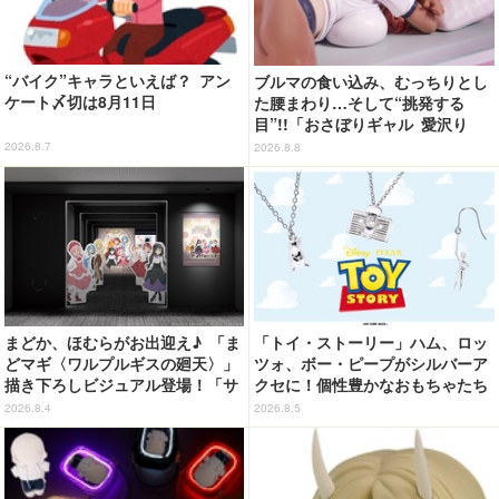
“バイク”キャラといえば？ アン
ブルマの食い込み、むっちりとし
ケート〆切は8月11日
た腰まわり…そして“挑発する
目”!!「おさぼりギャル 愛沢り
さ」フィギュアで新登場
2026.8.7
2026.8.8
まどか、ほむらがお出迎え♪ 「ま
「トイ・ストーリー」ハム、ロッ
どマギ〈ワルプルギスの廻天〉」
ツォ、ボー・ピープがシルバーア
描き下ろしビジュアル登場！「サ
クセに！個性豊かなおもちゃたち
ンシャインシティプリンスホテ
をオシャレに身につけよう♪
2026.8.4
2026.8.5
ル」コラボ開催