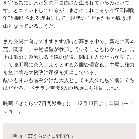
を守る為にはまた別の不自由さが生まれているみたいで
す」とコメントしているが、まさにこれこそが今“7日間戦
争”が制作される理由にして、現代の子どもたちが戦う理
由となっているようだ。
また公開に向けてますます期待が高まる中で、新たに宮本
充、関智一、中尾隆聖が参加していることもわかった。宮
本は潘めぐみ演じる香織の父役、関は主人公たちが立てこ
もる廃工場に突入しようとする入国管理官役、中尾は権力
を笠に着た大物政治家役を担当している。
酸いも甘いも噛み分けた大人として主人公たちの前に立ち
はだかる、 ベテラン声優3人の熱演にも注目したい。
映画『ぼくらの7日間戦争』は、12月13日より全国ロード
ショー。
映画『ぼくらの7日間戦争』