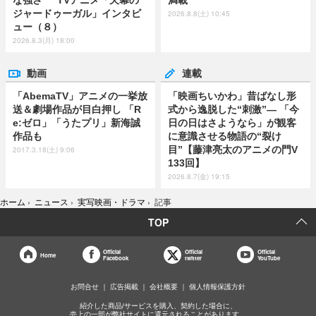
な強さ” TVアニメ「天幕の
満載
ジャードゥーガル」インタビ
2026.8.8(土) 10:45
ュー（８）
2026.8.3(月) 18:00
動画
連載
「AbemaTV」アニメの一挙放
「映画ちいかわ」昔ばなし形
送＆劇場作品が目白押し 「R
式から逸脱した“刺激”― 「今
e:ゼロ」「うたプリ」新海誠
日の日はさようなら」が観客
作品も
に意識させる物語の“裂け
目”【藤津亮太のアニメの門V
2017.3.18(土) 9:06
133回】
2026.8.7(金) 19:15
ホーム
›
ニュース
›
実写映画・ドラマ
›
記事
TOP
Official
Official
Official
Home
Facebook
twitter
YouTube
お問合せ
広告掲載
会社概要
個人情報保護方針
紹介した商品/サービスを購入、契約した場合に、
売上の一部が弊社サイトに還元されることがあります。