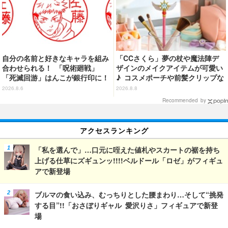
自分の名前と好きなキャラを組み
「CCさくら」夢の杖や魔法陣デ
合わせられる！ 「呪術廻戦」
ザインのメイクアイテムが可愛い
「死滅回游」はんこが銀行印に！
♪ コスメポーチや前髪クリップな
虎杖悠仁、乙骨憂太ら16キャラ追
ど…毎日使いたい!!「タイトーく
2026.8.6
2026.8.8
加で全104種
じ」【8月28日～】
Recommended by
アクセスランキング
「私を選んで」…口元に咥えた値札やスカートの裾を持ち
上げる仕草にズギュンッ!!!!ベルドール「ロゼ」がフィギュ
アで新登場
ブルマの食い込み、むっちりとした腰まわり…そして“挑発
する目”!!「おさぼりギャル 愛沢りさ」フィギュアで新登
場