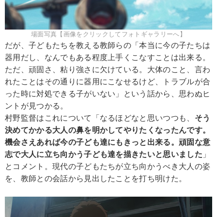
場面写真【画像をクリックしてフォトギャラリーへ】
だが、子どもたちを教える教師らの「本当に今の子たちは
器用だし、なんでもある程度上手くこなすことは出来る。
ただ、頑固さ、粘り強さに欠けている。大体のこと、言わ
れたことはその通りに器用にこなせるけど、トラブルが合
った時に対処できる子がいない」という話から、思わぬヒ
ントが見つかる。
村野監督はこれについて「なるほどなと思いつつも、
そう
決めてかかる大人の鼻を明かしてやりたくなったんです。
機会さえあれば今の子ども達にもきっと出来る。頑固な意
志で大人に立ち向かう子ども達を描きたいと思いました
」
とコメント。現代の子どもたちが立ち向かうべき大人の姿
を、教師との会話から見出したことを打ち明けた。