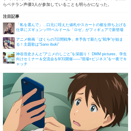
らベテラン声優3人が参加していることも明らかになった。
注目記事
「私を選んで」…口元に咥えた値札やスカートの裾を持ち上げる
仕草にズギュンッ!!!!ベルドール「ロゼ」がフィギュアで新登場
アニメ映画「ぼくらの7日間戦争」本予告で新たな“戦争”が始ま
る！主題歌は“Sano ibuki”
神谷浩史さんと“アニメのしごと”を深掘り！ DMM pictures、学生
向けセミナー＆交流会を8/31開催――“現場×ビジネス”を一夜でキ
ャッチ