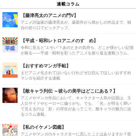
連載コラム
【藤津亮太のアニメの門V】
アニメ評論家の藤津亮太が、最新作から懐かしの作品まで、独
自の切り口でピックアップ。
【平成・昭和レトロアニメのすゝめ】
令和に見ると“エモい”？あのときの気持ち、どこか懐かしい記憶
が蘇る――平成・昭和を彩ったアニメを振り返る連載コラム。
【おすすめマンガ手帖】
まだアニメ化されてはいないけれどぜひ読んでほしいおすすめ
マンガを紹介する連載
【敵キャラ列伝 ～彼らの美学はどこにある？】
アニメやマンガ作品において、キャラクター人気や話題は、主
人公サイドやヒーローに偏りがち。でも、「光」が明るく輝い
て見えるのは「影」の存在があってこそ。敵キャラの魅力に迫
るコラム連載。
【私のイケメン図鑑】
アニメやマンガのキャラクターに恋したことはありますか？世