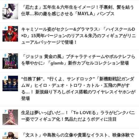
「忍たま」五年生＆六年生をイメージ！手裏剣、髪を結う
仕草…和の趣を感じさせる「MAYLA」パンプス
キャミソール姿がセクシー&グラマラス♪ 「ハイスクールD
×D」15周年バージョンのリアス＆朱乃のフィギュアがリニ
ューアルパッケージで登場！
「ジョジョ 黄金の風」ブチャラティチームやポルナレフら
を華やかに♪ 「glamb」新作カプセルコレクション登場
“任務了解”、“行くよ、サンドロック”「新機動戦記ガンダ
ムＷ」ヒイロ・デュオ・トロワ・カトル・五飛の声がす
る…！ 新規録り下ろしボイス搭載のワイヤレスイヤホンが
登場
生足は夢いっぱいだ…！「To LOVEる」ララがピンクバニ
ー姿でフィギュア化！気品ただようボディに注目
「文スト」中島敦らの立像や貴重なイラスト、映像体験で