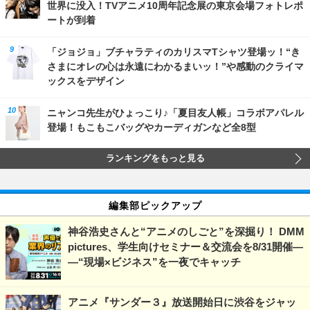
世界に没入！TVアニメ10周年記念展の東京会場フォトレポ
ートが到着
「ジョジョ」ブチャラティのカリスマTシャツ登場ッ！“き
さまにオレの心は永遠にわかるまいッ！”や感動のクライマ
ックスをデザイン
ニャンコ先生がひょっこり♪「夏目友人帳」コラボアパレル
登場！もこもこバッグやカーディガンなど全8型
ランキングをもっと見る
編集部ピックアップ
神谷浩史さんと“アニメのしごと”を深掘り！ DMM
pictures、学生向けセミナー＆交流会を8/31開催―
―“現場×ビジネス”を一夜でキャッチ
アニメ『サンダー３』放送開始日に渋谷をジャッ