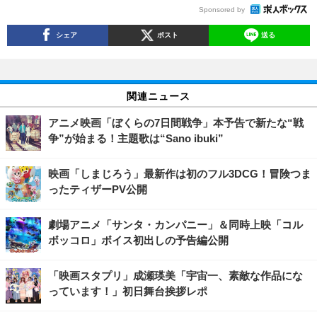
Sponsored by
シェア
ポスト
送る
関連ニュース
アニメ映画「ぼくらの7日間戦争」本予告で新たな“戦
争”が始まる！主題歌は“Sano ibuki”
映画「しまじろう」最新作は初のフル3DCG！冒険つま
ったティザーPV公開
劇場アニメ「サンタ・カンパニー」＆同時上映「コル
ボッコロ」ボイス初出しの予告編公開
「映画スタプリ」成瀬瑛美「宇宙一、素敵な作品にな
っています！」初日舞台挨拶レポ