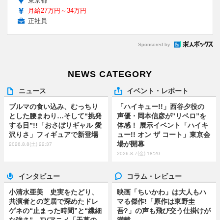
東京都
月給27万円～34万円
正社員
Sponsored by
NEWS CATEGORY
ニュース
イベント・レポート
ブルマの食い込み、むっちり
「ハイキュー!!」西谷夕役の
とした腰まわり…そして“挑発
声優・岡本信彦が”リベロ”を
する目”!!「おさぼりギャル 愛
体感！ 展示イベント「ハイキ
沢りさ」フィギュアで新登場
ュー!! オン ザ コート」東京会
場が開幕
2026.8.8(土) 22:37
2026.8.7(金) 18:20
インタビュー
コラム・レビュー
小清水亜美 史実をたどり、
映画「ちいかわ」は大人もハ
共演者との芝居で深めたドレ
マる傑作!「原作は東野圭
ゲネの“止まった時間”と“繊細
吾?」の声も飛び交う仕掛けが