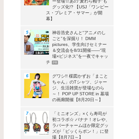
ー登場☆あの“麦わら帽子”も
グッズ化!? 【USJ「ワンピー
ス・プレミア・サマー」が開
幕】
神谷浩史さんと“アニメのし
ごと”を深掘り！ DMM
pictures、学生向けセミナー
＆交流会を8/31開催――“現
場×ビジネス”を一夜でキャッ
チ
PR
グワシ!! 楳図かずお「まこと
ちゃん」のTシャツ、ジャー
ジ、生活雑貨が登場なのら
～！ POP UP STORE in 墓場
の画廊開催【8月20日～】
「ミニオンズ」×くら寿司が
初コラボ☆ バナナ！オレや、
ラバーチャームほか限定グッ
ズが「ビッくらポン！」に登
場【8月7日～】