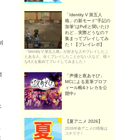
「Identity V 第五人
格」の新モード“手記の
加筆”はPvEと聞いたけ
、
れど…実際どうなの？
集まってプレイしてみ
制
た！【プレイレポ】
『Identity V 第五人格』が好きな人やプレイしたこ
とある人、全くプレイしたことがない人など、様々
な4人を集めてプレイしてみました！
ョ
楽
「声優と夜あそび」
MCによる直筆プロフ
ィール帳&トレカを公
開中♪
ス
【夏アニメ 2026】
み
2026年春アニメの情報は
コチラで！
配