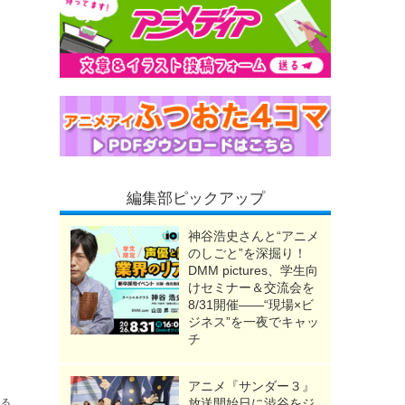
編集部ピックアップ
神谷浩史さんと“アニメ
のしごと”を深掘り！
DMM pictures、学生向
けセミナー＆交流会を
8/31開催――“現場×ビ
ジネス”を一夜でキャッ
チ
ポート】
アニメ『サンダー３』
放送開始日に渋谷をジ
送る