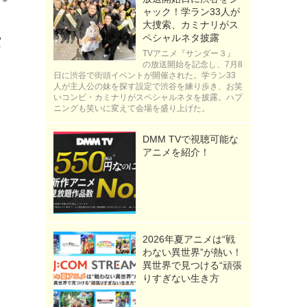
ャック！学ラン33人が
大捜索、カミナリがス
ペシャルネタ披露
実
TVアニメ『サンダー３』
の放送開始を記念し、7月8
日に渋谷で街頭イベントが開催された。学ラン33
人が主人公の妹を探す設定で渋谷を練り歩き、お笑
いコンビ・カミナリがスペシャルネタを披露。ハプ
ニングも笑いに変えて会場を盛り上げた。
DMM TVで視聴可能な
アニメを紹介！
2026年夏アニメは“戦
わない異世界”が熱い！
異世界で見つける“頑張
りすぎない生き方