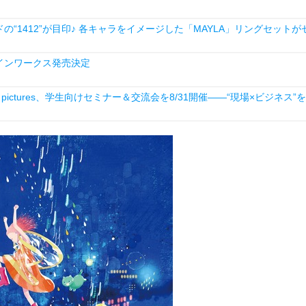
1412”が目印♪ 各キャラをイメージした「MAYLA」リングセットが
インワークス発売決定
ictures、学生向けセミナー＆交流会を8/31開催――“現場×ビジネス”を