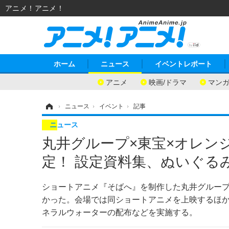
アニメ！アニメ！
ホーム
ニュース
イベントレポート
アニメ
映画/ドラマ
マン
ホーム
›
ニュース
›
イベント
›
記事
ニュース
丸井グループ×東宝×オレン
定！ 設定資料集、ぬいぐる
ショートアニメ『そばへ』を制作した丸井グループ
かった。会場では同ショートアニメを上映するほ
ネラルウォーターの配布などを実施する。