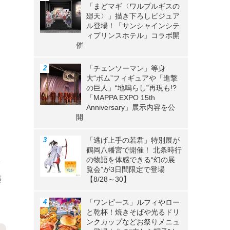
「まどマギ〈ワルプルギスの
廻天〉」描き下ろしビジュア
ル登場！「サンシャインシテ
ィプリンスホテル」コラボ開
催
「チェンソーマン」等身
大“ボム”フィギュアや「進撃
の巨人」“地鳴らし”再現も!?
「MAPPA EXPO 15th
Anniversary」展示内容を公
開
「逃げ上手の若君」特別展が
鶴岡八幡宮で開催！ 北条時行
の物語を体感できる“幻の展
を
覧会”が3日間限定で登場
藤
【8/28～30】
「ワンピース」ルフィやロー
と乾杯！焼きそばや光るドリ
ンクカップなどお祭りメニュ