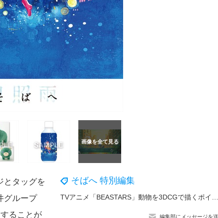
そばへ 特別編集
ジとタッグを
TVアニメ「BEASTARS」動物を3DCGで描くポイントは？ オレンジ和氣澄賢Pが明かす【レ
井グループ
賛することが
編集部にメッセージを