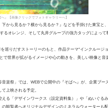
ばへ』【画像クリックでフォトギャラリーへ】
、下から見るか？横から見るか？』などを手掛けた東宝と
とするオレンジ、そして丸井グループの強力タッグによって
街を巡りだすストーリーのもと、作品テーマ“インクルージ
ことで世界が拡がるイメージや心の動きを、美しい映像と音
谷音楽祭」では、WEBで公開中の『そばへ』が、企業ブー
して上映される予定。
控える「デザインワークス（設定資料集）」や「ぬいぐる
』の観覧者へオリジナルデザインのミネラルウォーターも