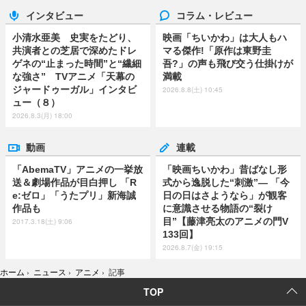
インタビュー
コラム・レビュー
小清水亜美 史実をたどり、
映画「ちいかわ」は大人もハ
共演者との芝居で深めたドレ
マる傑作!「原作は東野圭
ゲネの“止まった時間”と“繊細
吾?」の声も飛び交う仕掛けが
な強さ” TVアニメ「天幕の
満載
ジャードゥーガル」インタビ
2026.8.8(土) 10:45
ュー（８）
2026.8.3(月) 18:00
動画
連載
「AbemaTV」アニメの一挙放
「映画ちいかわ」昔ばなし形
送＆劇場作品が目白押し 「R
式から逸脱した“刺激”― 「今
e:ゼロ」「うたプリ」新海誠
日の日はさようなら」が観客
作品も
に意識させる物語の“裂け
目”【藤津亮太のアニメの門V
2017.3.18(土) 9:06
133回】
2026.8.7(金) 19:15
ホーム
›
ニュース
›
アニメ
›
記事
TOP