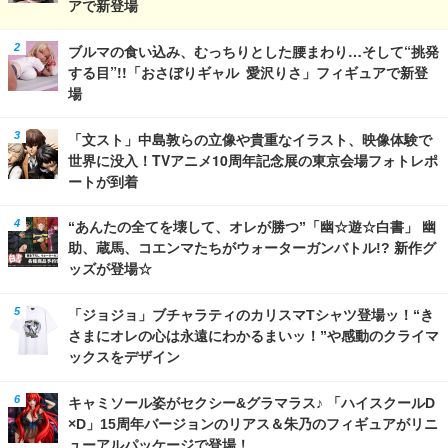
アで新登場
ブルマの食い込み、むっちりとした腰まわり…そして“挑発
する目”!!「おさぼりギャル 愛沢りさ」フィギュアで新登
場
「文スト」中島敦らの立像や貴重なイラスト、映像体験で
世界に没入！TVアニメ10周年記念展の東京会場フォトレポ
ートが到着
“あんたの全てを壊して、オレが勝つ”「幽☆遊☆白書」 幽
助、蔵馬、コエンマたちがウォーターガンバトル!? 新作グ
ッズが登場☆
「ジョジョ」ブチャラティのカリスマTシャツ登場ッ！“き
さまにオレの心は永遠にわかるまいッ！”や感動のクライマ
ックスをデザイン
キャミソール姿がセクシー&グラマラス♪ 「ハイスクールD
×D」15周年バージョンのリアス＆朱乃のフィギュアがリニ
ューアルパッケージで登場！