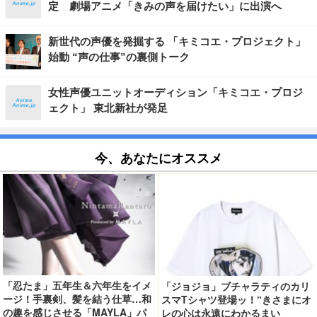
定 劇場アニメ「きみの声を届けたい」に出演へ
新世代の声優を発掘する 「キミコエ・プロジェクト」
始動 “声の仕事”の裏側トーク
女性声優ユニットオーディション「キミコエ・プロジ
ェクト」 東北新社が発足
今、あなたにオススメ
「忍たま」五年生＆六年生をイメ
「ジョジョ」ブチャラティのカリ
ージ！手裏剣、髪を結う仕草…和
スマTシャツ登場ッ！“きさまにオ
の趣を感じさせる「MAYLA」パ
レの心は永遠にわかるまい