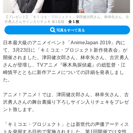
【プレゼント】「キミコエ・プロジェクト」津田健次郎さん、林幸矢さん、古
沢勇人さんサイン入りチェキ 各1名様
全 1 枚
写真をすべて見る
日本最大級のアニメイベント「AnimeJapan 2019」内に
て、3月23日に「キミコエ・プロジェクト新作発表会」が
開催されました。津田健次郎さん、林幸矢さん、古沢勇人
さんが登壇し、TVアニメ『啄木鳥探偵處』の総監督・江
崎慎平とともに新作アニメについての詳細を発表しまし
た。
アニメ！アニメ！では、津田健次郎さん、林幸矢さん、古
沢勇人さんの舞台裏撮り下ろしサイン入りチェキをプレゼ
ント致します。
「キミコエ・プロジェクト」とは新世代の声優アーティス
トを発掘する目的で実施されました。第1回開催では女性