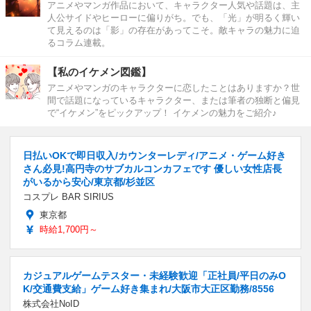
アニメやマンガ作品において、キャラクター人気や話題は、主
人公サイドやヒーローに偏りがち。でも、「光」が明るく輝い
て見えるのは「影」の存在があってこそ。敵キャラの魅力に迫
るコラム連載。
【私のイケメン図鑑】
アニメやマンガのキャラクターに恋したことはありますか？世
間で話題になっているキャラクター、または筆者の独断と偏見
で“イケメン”をピックアップ！ イケメンの魅力をご紹介♪
日払いOKで即日収入/カウンターレディ/アニメ・ゲーム好き
さん必見!高円寺のサブカルコンカフェです 優しい女性店長
がいるから安心/東京都/杉並区
コスプレ BAR SIRIUS
東京都
時給1,700円～
カジュアルゲームテスター・未経験歓迎「正社員/平日のみO
K/交通費支給」ゲーム好き集まれ/大阪市大正区勤務/8556
株式会社NoID