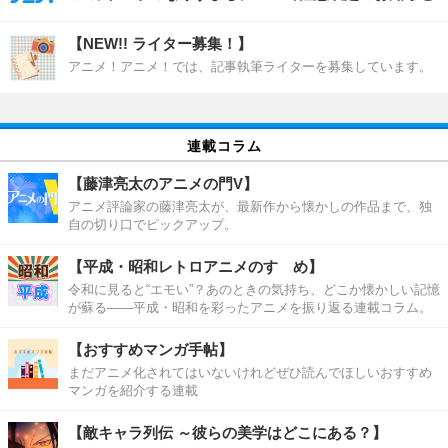
【NEW!! ライター募集！】
アニメ！アニメ！では、記事執筆ライターを募集しています。
連載コラム
【藤津亮太のアニメの門V】
アニメ評論家の藤津亮太が、最新作から懐かしの作品まで、独
自の切り口でピックアップ。
【平成・昭和レトロアニメのすゝめ】
令和に見ると“エモい”？あのときの気持ち、どこか懐かしい記憶
が蘇る――平成・昭和を彩ったアニメを振り返る連載コラム。
【おすすめマンガ手帖】
まだアニメ化されてはいないけれどぜひ読んでほしいおすすめ
マンガを紹介する連載
【敵キャラ列伝 ～彼らの美学はどこにある？】