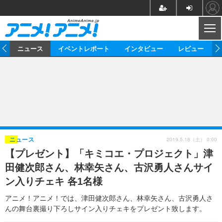
CL
ム
ニュース
イベントレポート
インタビュー
レビュー
ニュース
アニメ
映画/ドラマ
イベントレポート
マンガ
ノベル
アニメ
映画
インタビュー
音楽
声優
ライブ
舞台
スタッフ
声優
レビュー
2019.5.18（土） 0:00
ニュース
【プレゼント】「キミコエ・プロジェクト」津
ゲーム
グッズ
海外イベント
ビジネス
俳優・タレント
アーティスト
アニメ
実写
動画
田健次郎さん、林幸矢さん、古沢勇人さんサイ
イベント
海外
ビジネス
書評
イベント
アニメ
映画/ドラマ
連載・コラム
ン入りチェキ 各1名様
ゲーム
座談会
アニメ！アニメ！TV
ABEMA Cafe
アニメ！アニメ！では、津田健次郎さん、林幸矢さん、古沢勇人さ
んの舞台裏撮り下ろしサイン入りチェキをプレゼント致します。