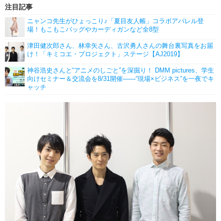
注目記事
ニャンコ先生がひょっこり♪「夏目友人帳」コラボアパレル登
場！もこもこバッグやカーディガンなど全8型
津田健次郎さん、林幸矢さん、古沢勇人さんの舞台裏写真をお届
け！「キミコエ・プロジェクト」ステージ【AJ2019】
神谷浩史さんと“アニメのしごと”を深掘り！ DMM pictures、学生
向けセミナー＆交流会を8/31開催――“現場×ビジネス”を一夜でキ
ャッチ