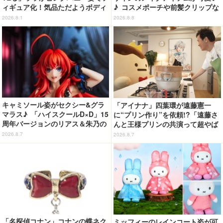
ィギュア化！気品ただようボディ
♪ コスメポーチや前髪クリップな
に注目
ど…毎日使いたい!!「タイトーく
2026.8.1
2026.8.8
じ」【8月28日～】
キャミソール姿がセクシー&グラ
「アイナナ」四葉環が遠藤憲一
マラス♪ 「ハイスクールD×D」15
に“プリン作り”を依頼!?「遠藤さ
周年バージョンのリアス＆朱乃の
んと王様プリンの共演って超やば
フィギュアがリニューアルパッケ
くね!?」
2026.8.7
2026.8.7
ージで登場！
「名探偵コナン」コナンの蝶ネク
ミッフィーのレインコート姿が可