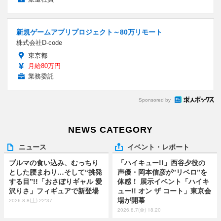
新規ゲームアプリプロジェクト～80万リモート
株式会社D-code
東京都
月給80万円
業務委託
Sponsored by
NEWS CATEGORY
ニュース
イベント・レポート
ブルマの食い込み、むっちり
「ハイキュー!!」西谷夕役の
とした腰まわり…そして“挑発
声優・岡本信彦が”リベロ”を
する目”!!「おさぼりギャル 愛
体感！ 展示イベント「ハイキ
沢りさ」フィギュアで新登場
ュー!! オン ザ コート」東京会
場が開幕
2026.8.8(土) 22:37
2026.8.7(金) 18:20