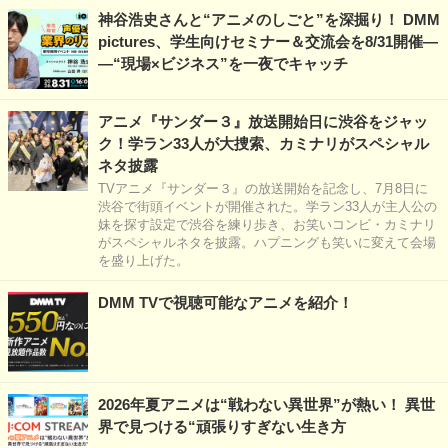
神谷浩史さんと“アニメのしごと”を深掘り！ DMM
pictures、学生向けセミナー＆交流会を8/31開催―
―“現場×ビジネス”を一夜でキャッチ
アニメ『サンダー３』放送開始日に渋谷をジャッ
ク！学ラン33人が大捜索、カミナリがスペシャル
ネタ披露
TVアニメ『サンダー３』の放送開始を記念し、7月8日に
渋谷で街頭イベントが開催された。学ラン33人が主人公の
妹を探す設定で渋谷を練り歩き、お笑いコンビ・カミナリ
がスペシャルネタを披露。ハプニングも笑いに変えて会場
を盛り上げた。
DMM TVで視聴可能なアニメを紹介！
2026年夏アニメは“戦わない異世界”が熱い！ 異世
界で見つける“頑張りすぎない生き方