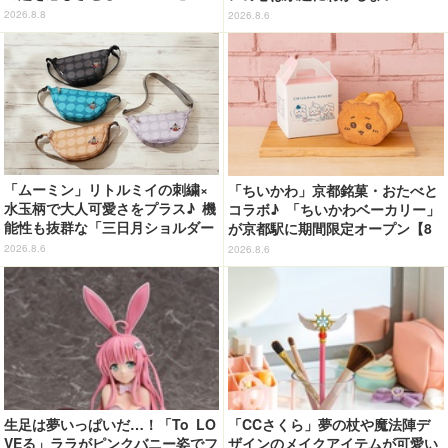
ンプス
ッ！”や感動のクライマックスを
2026.8.8
2026.8.6
デザイン
「ムーミン」リトルミイの刺繍×
「ちいかわ」京都銘菓・おたべと
水玉柄で大人可愛さをプラス♪ 機
コラボ♪ 「ちいかわベーカリー」
能性も抜群な「三日月ショルダー
が京都駅に期間限定オープン【8
バッグ」が新登場
月13日～】
2026.8.6
2026.8.6
生足は夢いっぱいだ…！「To LO
「CCさくら」夢の杖や魔法陣デ
VEる」ララがピンクバニー姿でフ
ザインのメイクアイテムが可愛い