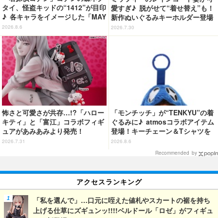
タイ、怪盗キッドの“1412”が目印
愛すぎ♪ 脱がせて“着せ替え”も！
♪ 各キャラをイメージした「MAY
新作ぬいぐるみキーホルダー登場
LA」リングセットがセール中
2026.8.6
2026.7.30
怖さと可愛さが共存…!?「ハロー
「モンチッチ」が“TENKYU”の着
キティ」と「富江」コラボフィギ
ぐるみに♪ atmosコラボアイテム
ュアがあみあみより発売！
登場！キーチェーン＆Tシャツを
展開
2026.7.31
2026.8.6
Recommended by
アクセスランキング
「私を選んで」…口元に咥えた値札やスカートの裾を持ち
上げる仕草にズギュンッ!!!!ベルドール「ロゼ」がフィギュ