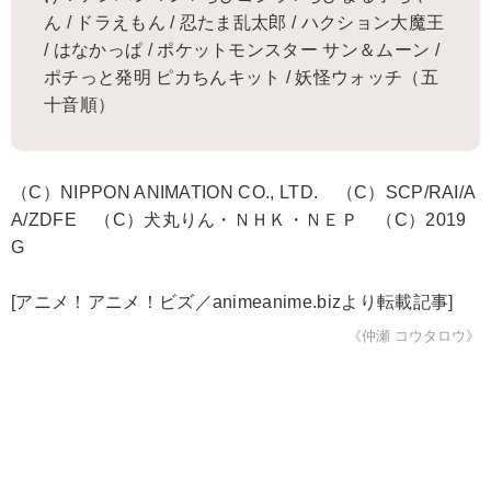
ん / ドラえもん / 忍たま乱太郎 / ハクション大魔王
/ はなかっぱ / ポケットモンスター サン＆ムーン /
ポチっと発明 ピカちんキット / 妖怪ウォッチ（五
十音順）
（C）NIPPON ANIMATION CO., LTD. （C）SCP/RAI/A
A/ZDFE （C）犬丸りん・ＮＨＫ・ＮＥＰ （C）2019
G
[アニメ！アニメ！ビズ／animeanime.bizより転載記事]
《仲瀬 コウタロウ》