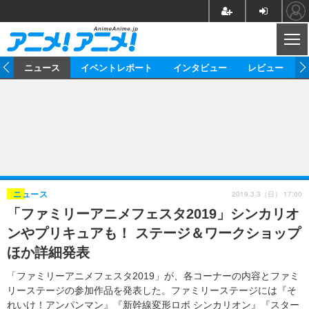
CL
ム
ニュース
イベントレポート
インタビュー
レビュー
ニュース
アニメ
映画/ドラマ
イベントレポート
マンガ
ノベル
アニメ
映画
インタビュー
音楽
声優
ライブ
舞台
スタッフ
声優
レビュー
2019.3.3（日） 17:00
ニュース
「ファミリーアニメフェスタ2019」シンカリオ
ゲーム
グッズ
海外イベント
ビジネス
俳優・タレント
アーティスト
アニメ
実写
動画
ンやプリキュアも！ ステージ＆ワークショップ
イベント
海外
ビジネス
書評
イベント
アニメ
映画/ドラマ
連載・コラム
ほか詳細発表
ゲーム
座談会
アニメ！アニメ！TV
ABEMA Cafe
「ファミリーアニメフェスタ2019」が、各コーナーの内容とファミ
リーステージの参加作品を発表した。ファミリーステージには『そ
れいけ！アンパンマン』『新幹線変形ロボ シンカリオン』『スター