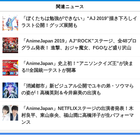
関連ニュース
「ぼくたちは勉強ができない」“AJ 2019”描き下ろしイ
ラスト公開！グッズ展開も
「AnimeJapan 2019」AJ“ROCK”ステージ、全48プロ
グラム発表！ 進撃、おジャ魔女、FGOなど盛り沢山
「AnimeJapan」史上初！“アニソンクイズ王”が決ま
る!!全国統一テストが開幕
「消滅都市」新ビジュアル公開でユキの弟・ソウマら
の姿が！高橋英則＆今井麻美の出演も
「AnimeJapan」NETFLIXステージの出演者発表！木
村良平、東山奈央、福山潤に高橋洋子が生パフォーマ
ンス