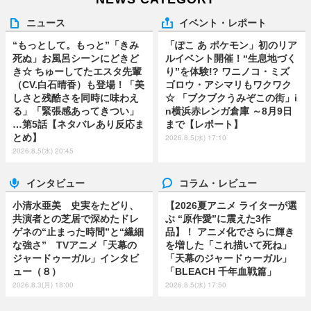
ニュース
イベント・レポート
“もっとして。もっと”「きみ
「ぽこ あ ポケモン」初のリア
死ぬ」お風呂シーンにどきど
ルイベント開催！“生息地づく
き☆ ちゅーしてたエスタ先輩
り”を体験!? ワニノコ・ミズ
（CV.白石晴香）も登場！「美
ゴロウ・アシマリもワクワク
しさと残酷さを同時に味わえ
☆ 「ブクブクうみぞこの街」i
る」「緊張感あってきつい」
n横浜赤レンガ倉庫 ～8月9日
…第5話【ネタバレあり反応ま
まで【レポート】
とめ】
2026.8.5(水) 17:10
2026.8.5(水) 20:45
インタビュー
コラム・レビュー
小清水亜美 史実をたどり、
【2026夏アニメ ライターが選
共演者との芝居で深めたドレ
ぶ “原作愛”に震えた3作
ゲネの“止まった時間”と“繊細
品】！ アニメ化でさらに輝き
な強さ” TVアニメ「天幕の
を増した「これ描いて死ね」
ジャードゥーガル」インタビ
「天幕のジャードゥーガル」
ュー（８）
「BLEACH 千年血戦篇」
2026.8.3(月) 18:00
2026.8.5(水) 17:50