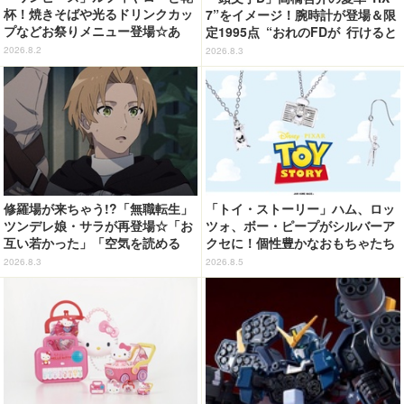
杯！焼きそばや光るドリンクカッ
7”をイメージ！腕時計が登場＆限
プなどお祭りメニュー登場☆あ
定1995点 “おれのFDが 行けると
の“麦わら帽子”もグッズ化!? 【U
教えてくれてる…!!”
2026.8.2
2026.8.3
SJ「ワンピース・プレミア・サマ
ー」が開幕】
修羅場が来ちゃう!?「無職転生」
「トイ・ストーリー」ハム、ロッ
ツンデレ娘・サラが再登場☆「お
ツォ、ボー・ピープがシルバーア
互い若かった」「空気を読める
クセに！個性豊かなおもちゃたち
嫁」「嫁が3人になりそうなフラ
をオシャレに身につけよう♪
2026.8.3
2026.8.5
グ」【第6話ネタバレあり反応ま
とめ】