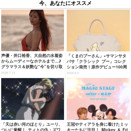
今、あなたにオススメ
声優・井口裕香、大自然の水着姿
「くまのプーさん」×サマンサタ
からムーディーなホテルまで…♪
バサ「クラシック プー」コレク
グラマラス＆妖艶な“今”を切り取
ション発売！原作デビュー100周
り！3冊目写真集が発売中
年記念でハンドバッグや財布など
2026.7.15
2026.8.3
全6種が登場
「天は赤い河のほとり」ユーリ、
王冠やティアラを身に着けたミッ
ついに覚醒！ ティトの仇・ズワ
キーたちに注目！ Mickey & Fri