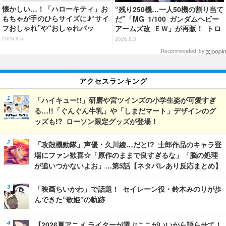
懐かしい…！「ハローキティ」お
“残り250機…一人50機の割り当て
もちゃが手のひらサイズに♪“サイ
だ”「MG 1/100 ガンダムヘビー
フおしゃれ”や“おしゃれバッ
アームズ改 ＥＷ」が再販！ トロ
グ”など カプセルトイ登場
ワを象徴するピエロマスクも付属
2026.8.5
2026.8.3
Recommended by
アクセスランキング
「ハイキュー!!」研磨や宮ツインズの小学生姿が可愛すぎ
る…!!「ぐんぐん牛乳」や「しまだマート」デザインのグ
ッズも!? ローソン限定グッズが登場！
「攻殻機動隊」声優・久川綾…だと!? 士郎作品のキャラ登
場にファン歓喜☆「原作のままで良すぎるな」「脳の処理
が追いつかないよお」…第5話【ネタバレあり反応まとめ】
「映画ちいかわ」で話題！ セイレーン役・鈴木みのりが歩
んできた“歌姫”の軌跡
【2026夏アニメ ライターが選ぶここがいいから語らせて！