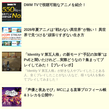
DMM TVで視聴可能なアニメを紹介！
2026年夏アニメは“戦わない異世界”が熱い！ 異世
界で見つける“頑張りすぎない生き方
「Identity V 第五人格」の新モード“手記の加筆”は
PvEと聞いたけれど…実際どうなの？集まってプ
レイしてみた！【プレイレポ】
『Identity V 第五人格』が好きな人やプレイしたことある
人、全くプレイしたことがない人など、様々な4人を集め
てプレイしてみました！
「声優と夜あそび」MCによる直筆プロフィール帳
&トレカを公開中♪