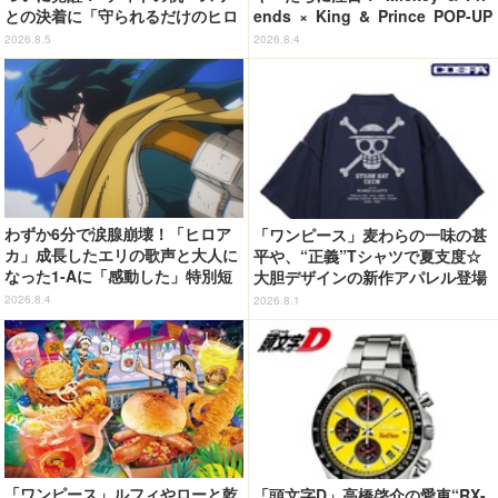
との決着に「守られるだけのヒロ
ends × King & Prince POP-UP
インじゃなくなった」【第5話ネ
SHOP「MAGIC STAGE」に新商
2026.8.5
2026.8.4
タバレあり反応まとめ】
品登場
わずか6分で涙腺崩壊！「ヒロア
「ワンピース」麦わらの一味の甚
カ」成長したエリの歌声と大人に
平や、“正義”Tシャツで夏支度☆
なった1-Aに「感動した」特別短
大胆デザインの新作アパレル登場
編「I am a hero too」【ネタバ
【COSPA】
2026.8.4
2026.8.1
レあり反応まとめ】
「ワンピース」ルフィやローと乾
「頭文字D」高橋啓介の愛車“RX-