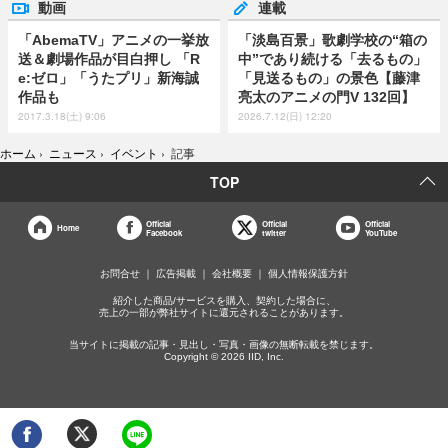
動画
連載
「AbemaTV」アニメの一挙放
「淡島百景」歌劇学校の“箱の
送＆劇場作品が目白押し 「R
中”であり続ける「去るもの」
e:ゼロ」「うたプリ」新海誠
「見送るもの」の景色【藤津
作品も
亮太のアニメの門V 132回】
2017.3.18(土) 9:06
2026.7.12(日) 12:20
ホーム
›
ニュース
›
イベント
›
記事
TOP
Official
Official
Official
Home
Facebook
twitter
YouTube
お問合せ
広告掲載
会社概要
個人情報保護方針
紹介した商品/サービスを購入、契約した場合に、
売上の一部が弊社サイトに還元されることがあります。
当サイトに掲載の記事・見出し・写真・画像の無断転載を禁じます。
Copyright © 2026 IID, Inc.