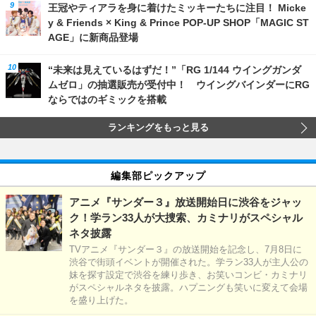
王冠やティアラを身に着けたミッキーたちに注目！ Micke
y & Friends × King & Prince POP-UP SHOP「MAGIC ST
AGE」に新商品登場
“未来は見えているはずだ！”「RG 1/144 ウイングガンダ
ムゼロ」の抽選販売が受付中！ ウイングバインダーにRG
ならではのギミックを搭載
ランキングをもっと見る
編集部ピックアップ
アニメ『サンダー３』放送開始日に渋谷をジャッ
ク！学ラン33人が大捜索、カミナリがスペシャル
ネタ披露
TVアニメ『サンダー３』の放送開始を記念し、7月8日に
渋谷で街頭イベントが開催された。学ラン33人が主人公の
妹を探す設定で渋谷を練り歩き、お笑いコンビ・カミナリ
がスペシャルネタを披露。ハプニングも笑いに変えて会場
を盛り上げた。