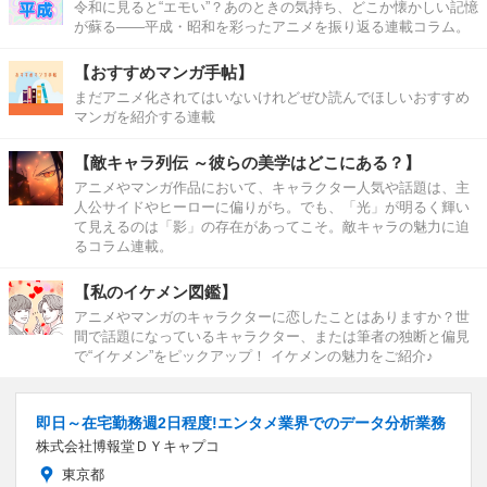
令和に見ると“エモい”？あのときの気持ち、どこか懐かしい記憶
が蘇る――平成・昭和を彩ったアニメを振り返る連載コラム。
【おすすめマンガ手帖】
まだアニメ化されてはいないけれどぜひ読んでほしいおすすめ
マンガを紹介する連載
【敵キャラ列伝 ～彼らの美学はどこにある？】
アニメやマンガ作品において、キャラクター人気や話題は、主
人公サイドやヒーローに偏りがち。でも、「光」が明るく輝い
て見えるのは「影」の存在があってこそ。敵キャラの魅力に迫
るコラム連載。
【私のイケメン図鑑】
アニメやマンガのキャラクターに恋したことはありますか？世
間で話題になっているキャラクター、または筆者の独断と偏見
で“イケメン”をピックアップ！ イケメンの魅力をご紹介♪
即日～在宅勤務週2日程度!エンタメ業界でのデータ分析業務
株式会社博報堂ＤＹキャプコ
東京都