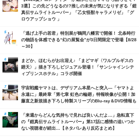
3選】この先どうなるの!?推しの未来が気になりすぎる「鎧
真伝サムライトルーパー」「乙女怪獣キャラメリゼ」「グ
ロウアップショウ 」
「逃げ上手の若君」特別展が鶴岡八幡宮で開催！ 北条時行
の物語を体感できる“幻の展覧会”が3日間限定で登場【8/28
～30】
まどか、ほむらがお出迎え♪ 「まどマギ〈ワルプルギスの
廻天〉」描き下ろしビジュアル登場！「サンシャインシテ
ィプリンスホテル」コラボ開催
宇宙戦艦ヤマトは、デザリアム本星へと突入―「ヤマトよ
永遠に」最終章「第七章 虹色の輪廻」特報映像が公開！加
藤直之新規描き下ろし特製スリーブのBlu-ray＆DVD情報も
「来週からどんな気持ちで見れば良いんだよ…」急転直下
の『鎧真伝サムライトルーパー』第17話に感情の追いつか
ない視聴者が続出…【ネタバレあり反応まとめ】