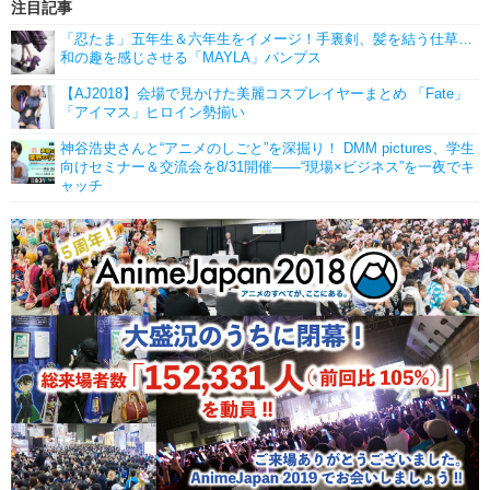
注目記事
「忍たま」五年生＆六年生をイメージ！手裏剣、髪を結う仕草…
和の趣を感じさせる「MAYLA」パンプス
【AJ2018】会場で見かけた美麗コスプレイヤーまとめ 「Fate」
「アイマス」ヒロイン勢揃い
神谷浩史さんと“アニメのしごと”を深掘り！ DMM pictures、学生
向けセミナー＆交流会を8/31開催――“現場×ビジネス”を一夜でキ
ャッチ