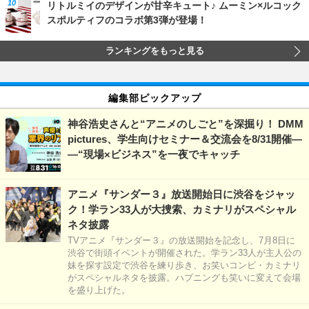
リトルミイのデザインが甘辛キュート♪ ムーミン×ルコック
スポルティフのコラボ第3弾が登場！
ランキングをもっと見る
編集部ピックアップ
神谷浩史さんと“アニメのしごと”を深掘り！ DMM
pictures、学生向けセミナー＆交流会を8/31開催―
―“現場×ビジネス”を一夜でキャッチ
アニメ『サンダー３』放送開始日に渋谷をジャッ
ク！学ラン33人が大捜索、カミナリがスペシャル
ネタ披露
TVアニメ『サンダー３』の放送開始を記念し、7月8日に
渋谷で街頭イベントが開催された。学ラン33人が主人公の
妹を探す設定で渋谷を練り歩き、お笑いコンビ・カミナリ
がスペシャルネタを披露。ハプニングも笑いに変えて会場
を盛り上げた。