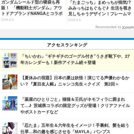
ガンダムシールド型の寝袋も再
「たまごっち」まめっちが病気!?
販！ 「機動戦士ガンダム」アウ
みみっちはもぐもぐ♪ 生活を覗き
トドアブランドNANGAとコラボ
見しちゃうデザイン！フレームマ
したアパレルがカッコいい！ 日
グネット「ぴたっとフレーム」登
2026.8.9
2026.8.5
常使いしやすいシンプルなデザイ
場☆
Recommended by
ン
アクセスランキング
「ちいかわ」“ギチギチのゴーグル付き”うさぎ靴下や、27
年カレンダーも！新作アイテム続々登場
【夏休みの宿題】日本の夏は妖怪！演じてる声優わかるか
い？『夏目友人帳』ニャンコ先生＜クイズ 第2回＞
「薬屋のひとりごと」猫猫＆壬氏がネモフィラに囲まれ
て…♪ 茨城県コラボの限定グッズが登場！クリアファイル
やポストカードなど
「忍たま」五年生＆六年生をイメージ！手裏剣、髪を結う
仕草…和の趣を感じさせる「MAYLA」パンプス