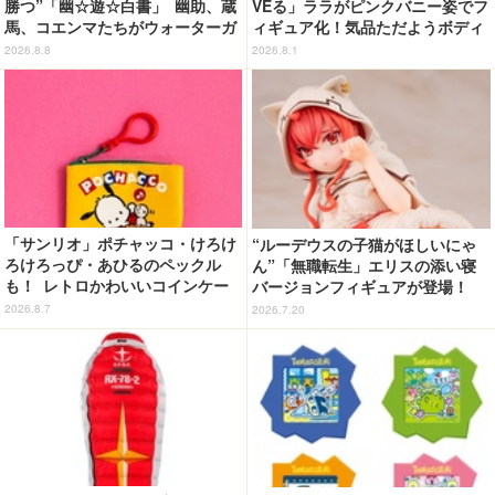
勝つ”「幽☆遊☆白書」 幽助、蔵
VEる」ララがピンクバニー姿でフ
馬、コエンマたちがウォーターガ
ィギュア化！気品ただようボディ
ンバトル!? 新作グッズが登場☆
に注目
2026.8.8
2026.8.1
「サンリオ」ポチャッコ・けろけ
“ルーデウスの子猫がほしいにゃ
ろけろっぴ・あひるのペックル
ん”「無職転生」エリスの添い寝
も！ レトロかわいいコインケー
バージョンフィギュアが登場！
ス第2弾がカプセルトイに登場♪
猫耳＆ネグリジェの圧倒的破壊力
2026.8.7
2026.7.20