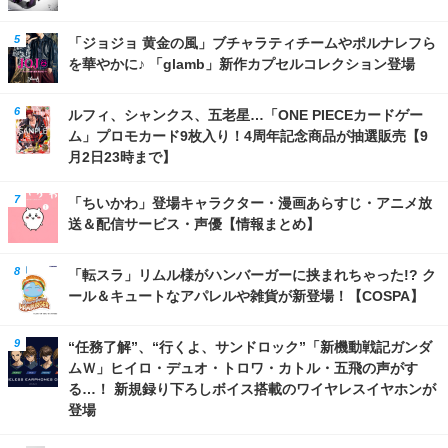
「ジョジョ 黄金の風」ブチャラティチームやポルナレフら
を華やかに♪ 「glamb」新作カプセルコレクション登場
ルフィ、シャンクス、五老星…「ONE PIECEカードゲー
ム」プロモカード9枚入り！4周年記念商品が抽選販売【9
月2日23時まで】
「ちいかわ」登場キャラクター・漫画あらすじ・アニメ放
送＆配信サービス・声優【情報まとめ】
「転スラ」リムル様がハンバーガーに挟まれちゃった!? ク
ール＆キュートなアパレルや雑貨が新登場！【COSPA】
“任務了解”、“行くよ、サンドロック”「新機動戦記ガンダ
ムＷ」ヒイロ・デュオ・トロワ・カトル・五飛の声がす
る…！ 新規録り下ろしボイス搭載のワイヤレスイヤホンが
登場