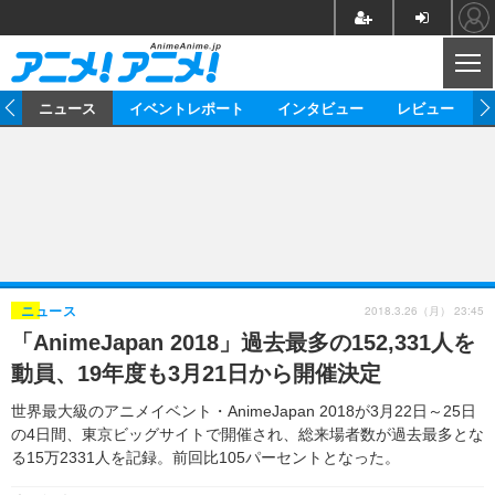
CL
ム
ニュース
イベントレポート
インタビュー
レビュー
ニュース
アニメ
映画/ドラマ
イベントレポート
マンガ
ノベル
アニメ
映画
インタビュー
音楽
声優
ライブ
舞台
スタッフ
声優
レビュー
2018.3.26（月） 23:45
ニュース
「AnimeJapan 2018」過去最多の152,331人を
ゲーム
グッズ
海外イベント
ビジネス
俳優・タレント
アーティスト
アニメ
実写
動画
動員、19年度も3月21日から開催決定
イベント
海外
ビジネス
書評
イベント
アニメ
映画/ドラマ
連載・コラム
世界最大級のアニメイベント・AnimeJapan 2018が3月22日～25日
の4日間、東京ビッグサイトで開催され、総来場者数が過去最多とな
ゲーム
座談会
アニメ！アニメ！TV
ABEMA Cafe
る15万2331人を記録。前回比105パーセントとなった。