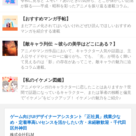
令和に見ると“エモい”？あのときの気持ち、どこか懐かしい記憶
が蘇る――平成・昭和を彩ったアニメを振り返る連載コラム。
【おすすめマンガ手帖】
まだアニメ化されてはいないけれどぜひ読んでほしいおすすめ
マンガを紹介する連載
【敵キャラ列伝 ～彼らの美学はどこにある？】
アニメやマンガ作品において、キャラクター人気や話題は、主
人公サイドやヒーローに偏りがち。でも、「光」が明るく輝い
て見えるのは「影」の存在があってこそ。敵キャラの魅力に迫
るコラム連載。
【私のイケメン図鑑】
アニメやマンガのキャラクターに恋したことはありますか？世
間で話題になっているキャラクター、または筆者の独断と偏見
で“イケメン”をピックアップ！ イケメンの魅力をご紹介♪
ゲーム向けUIデザイナーアシスタント「正社員」残業少な
め・定着率高い/センスを活かしたい方・未経験歓迎・千代田
区外神田
株式会社ELM