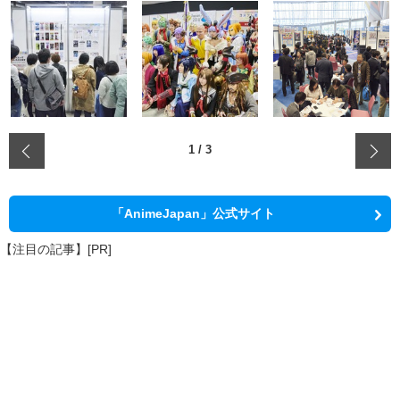
‹
1
/
3
「AnimeJapan」公式サイト
【注目の記事】[PR]