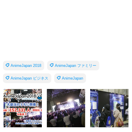
AnimeJapan 2018
AnimeJapan ファミリー
AnimeJapan ビジネス
AnimeJapan