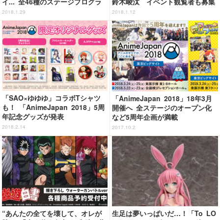
イ... 全46種のステージプログラ
鈴木崚汰 イベント観覧者も募集
ム発表
2018.1.29
2018.1.12
「SAO×ゆゆゆ」コラボTシャツ
「AnimeJapan 2018」18年3月
も！ 「AnimeJapan 2018」5周
開催へ 全ステージのオープン化
年記念グッズが発表
など5周年企画が満載
2018.2.14
2017.10.2
“あんたの全てを壊して、オレが
生足は夢いっぱいだ…！「To LO