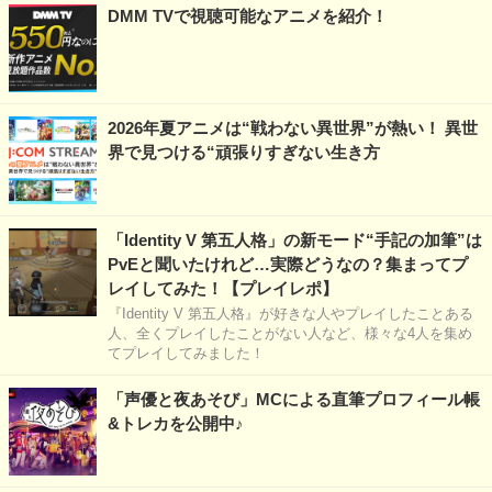
DMM TVで視聴可能なアニメを紹介！
2026年夏アニメは“戦わない異世界”が熱い！ 異世
界で見つける“頑張りすぎない生き方
「Identity V 第五人格」の新モード“手記の加筆”は
PvEと聞いたけれど…実際どうなの？集まってプ
レイしてみた！【プレイレポ】
『Identity V 第五人格』が好きな人やプレイしたことある
人、全くプレイしたことがない人など、様々な4人を集め
てプレイしてみました！
「声優と夜あそび」MCによる直筆プロフィール帳
&トレカを公開中♪