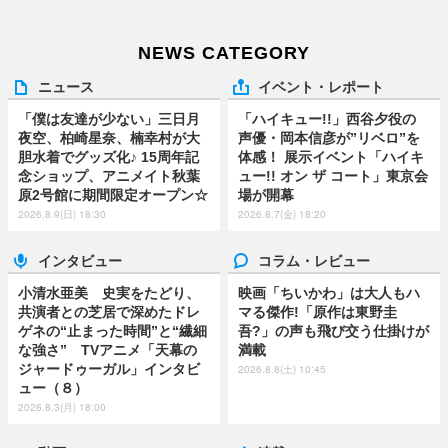
NEWS CATEGORY
ニュース
イベント・レポート
「僕は友達が少ない」三日月
「ハイキュー!!」西谷夕役の
夜空、柏崎星奈、楠幸村が大
声優・岡本信彦が”リベロ”を
胆水着でグッズ化♪ 15周年記
体感！ 展示イベント「ハイキ
念ショップ、アニメイト秋葉
ュー!! オン ザ コート」東京会
原2号館に期間限定オープン☆
場が開幕
2026.8.9(日) 18:30
2026.8.7(金) 18:20
インタビュー
コラム・レビュー
小清水亜美 史実をたどり、
映画「ちいかわ」は大人もハ
共演者との芝居で深めたドレ
マる傑作!「原作は東野圭
ゲネの“止まった時間”と“繊細
吾?」の声も飛び交う仕掛けが
な強さ” TVアニメ「天幕の
満載
ジャードゥーガル」インタビ
2026.8.8(土) 10:45
ュー（８）
2026.8.3(月) 18:00