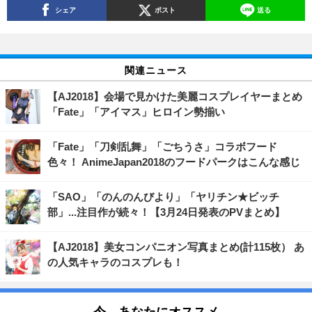
シェア
ポスト
送る
関連ニュース
【AJ2018】会場で見かけた美麗コスプレイヤーまとめ
「Fate」「アイマス」ヒロイン勢揃い
「Fate」「刀剣乱舞」「ごちうさ」コラボフード
色々！ AnimeJapan2018のフードパークはこんな感じ
「SAO」「のんのんびより」「ヤリチン★ビッチ
部」...注目作が続々！【3月24日発表のPVまとめ】
【AJ2018】美女コンパニオン写真まとめ(計115枚） あ
の人気キャラのコスプレも！
今、あなたにオススメ