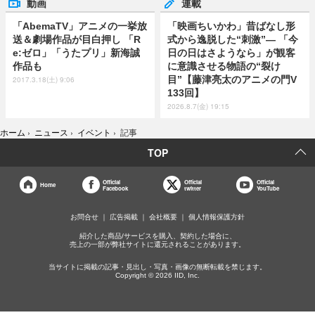
動画
連載
「AbemaTV」アニメの一挙放
「映画ちいかわ」昔ばなし形
送＆劇場作品が目白押し 「R
式から逸脱した“刺激”― 「今
e:ゼロ」「うたプリ」新海誠
日の日はさようなら」が観客
作品も
に意識させる物語の“裂け
目”【藤津亮太のアニメの門V
2017.3.18(土) 9:06
133回】
2026.8.7(金) 19:15
ホーム
›
ニュース
›
イベント
›
記事
TOP
Official
Official
Official
Home
Facebook
twitter
YouTube
お問合せ
広告掲載
会社概要
個人情報保護方針
紹介した商品/サービスを購入、契約した場合に、
売上の一部が弊社サイトに還元されることがあります。
当サイトに掲載の記事・見出し・写真・画像の無断転載を禁じます。
Copyright © 2026 IID, Inc.