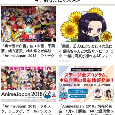
「幽☆遊☆白書」佐々木望、千葉
「薬屋」壬氏様とひまわりの里に
繁、緒方恵美、檜山修之が集結！
♪ 猫猫ちゃんと大洗サンビーチに
「AnimeJapan 2018」でトーク
☆ 一緒に写真が撮れるARフォト
ショー
スポット企画「猫猫・壬氏と夏巡
2018.3.7
2026.8.7
り」開催【茨城県】
「AnimeJapan 2018」フルメ
「AnimeJapan 2018」情報発表
タ、シュタゲ、ゴールデンカム
会、1月26日開催！MCは藤田茜＆