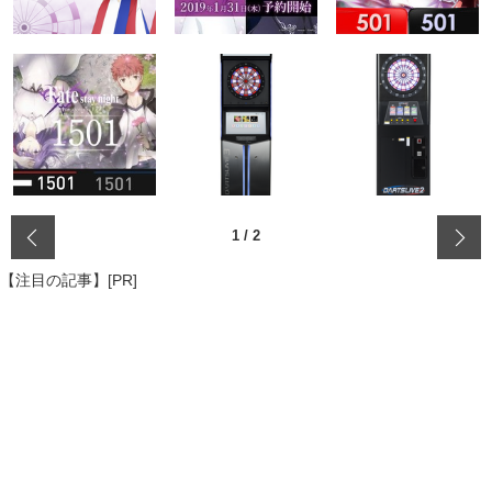
‹
1
/
2
【注目の記事】[PR]