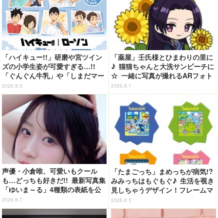
「ハイキュー!!」研磨や宮ツイン
「薬屋」壬氏様とひまわりの里に
ズの小学生姿が可愛すぎる…!!
♪ 猫猫ちゃんと大洗サンビーチに
「ぐんぐん牛乳」や「しまだマー
☆ 一緒に写真が撮れるARフォト
ト」デザインのグッズも!? ロー
スポット企画「猫猫・壬氏と夏巡
2026.8.5
2026.8.7
ソン限定グッズが登場！
り」開催【茨城県】
声優・小倉唯、可愛いもクール
「たまごっち」まめっちが病気!?
も…どっちも好きだ!! 最新写真集
みみっちはもぐもぐ♪ 生活を覗き
「ゆいま～る」4種類の表紙を公
見しちゃうデザイン！フレームマ
開！「成長した私の姿を楽しんで
グネット「ぴたっとフレーム」登
2026.8.7
2026.8.5
いただけたら」
場☆