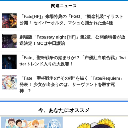
関連ニュース
「Fate[HF]」来場特典の「FGO」“概念礼装”イラスト
公開！ セイバーオルタ、マシュら描かれた全4種
劇場版「Fate/stay night [HF]」第2章、公開前特番が放
送決定！MCは中田譲治
「Fate」聖杯戦争の始まりか!? 「声優紅白歌合戦」Twi
tterトレンド入りの大反響！
「Fate」聖杯戦争の“その後”を描く「Fate/Requiem」
発表！ 少女が出会うのは、サーヴァントを殺す死
神...？
今、あなたにオススメ