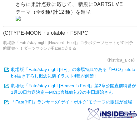
さらに累計点数に応じて、 新規にDARTSLIVE
テーマ（全6 種/ 計12 種）を進呈
(C)TYPE-MOON・ufotable・FSNPC
劇場版「Fate/stay night [Heaven's Feel]」コラボダーツセットが31日予
約開始へ！ダーツマシンがFateに染まる
《histrica_alice》
劇場版「Fate/stay night [HF]」の来場特典である『FGO』ufota
ble描き下ろし概念礼装イラスト4種が解禁！
劇場版「Fate/stay night [Heaven’s Feel]」第2章公開直前特番が
1月10日放送決定―MCは言峰綺礼役の中田譲治さん！
「Fate[HF]」ランサーの“ゲイ・ボルク”モチーフの眼鏡が登場