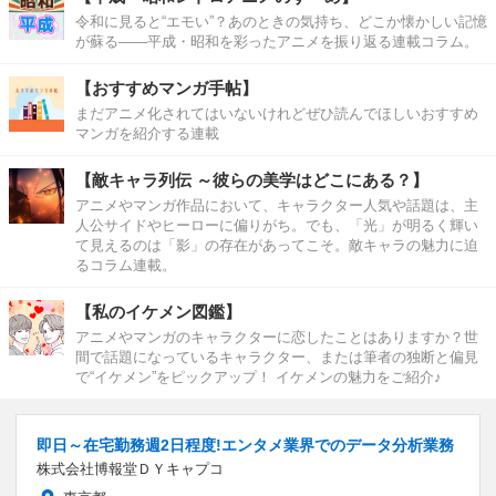
令和に見ると“エモい”？あのときの気持ち、どこか懐かしい記憶
が蘇る――平成・昭和を彩ったアニメを振り返る連載コラム。
【おすすめマンガ手帖】
まだアニメ化されてはいないけれどぜひ読んでほしいおすすめ
マンガを紹介する連載
【敵キャラ列伝 ～彼らの美学はどこにある？】
アニメやマンガ作品において、キャラクター人気や話題は、主
人公サイドやヒーローに偏りがち。でも、「光」が明るく輝い
て見えるのは「影」の存在があってこそ。敵キャラの魅力に迫
るコラム連載。
【私のイケメン図鑑】
アニメやマンガのキャラクターに恋したことはありますか？世
間で話題になっているキャラクター、または筆者の独断と偏見
で“イケメン”をピックアップ！ イケメンの魅力をご紹介♪
即日～在宅勤務週2日程度!エンタメ業界でのデータ分析業務
株式会社博報堂ＤＹキャプコ