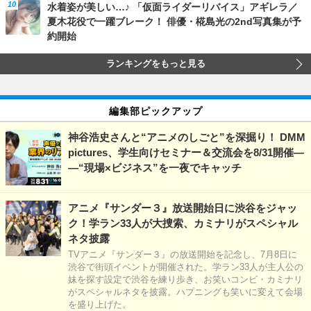
水着姿が美しい…♪ 「仮面ライダーリバイス」アギレラ／
夏木花役で一躍ブレーク！ 俳優・椛島光の2nd写真集が予
約開始
ランキングをもっと見る
編集部ピックアップ
神谷浩史さんと“アニメのしごと”を深掘り！ DMM
pictures、学生向けセミナー＆交流会を8/31開催―
―“現場×ビジネス”を一夜でキャッチ
アニメ『サンダー３』放送開始日に渋谷をジャッ
ク！学ラン33人が大捜索、カミナリがスペシャル
ネタ披露
TVアニメ『サンダー３』の放送開始を記念し、7月8日に
渋谷で街頭イベントが開催された。学ラン33人が主人公の
妹を探す設定で渋谷を練り歩き、お笑いコンビ・カミナリ
がスペシャルネタを披露。ハプニングも笑いに変えて会場
を盛り上げた。