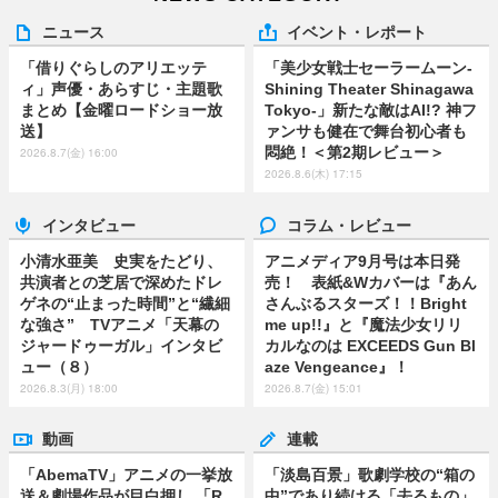
ニュース
イベント・レポート
「借りぐらしのアリエッテ
「美少女戦士セーラームーン-
ィ」声優・あらすじ・主題歌
Shining Theater Shinagawa
まとめ【金曜ロードショー放
Tokyo-」新たな敵はAI!? 神フ
送】
ァンサも健在で舞台初心者も
悶絶！＜第2期レビュー＞
2026.8.7(金) 16:00
2026.8.6(木) 17:15
インタビュー
コラム・レビュー
小清水亜美 史実をたどり、
アニメディア9月号は本日発
共演者との芝居で深めたドレ
売！ 表紙&Wカバーは『あん
ゲネの“止まった時間”と“繊細
さんぶるスターズ！！Bright
な強さ” TVアニメ「天幕の
me up!!』と『魔法少女リリ
ジャードゥーガル」インタビ
カルなのは EXCEEDS Gun Bl
ュー（８）
aze Vengeance』！
2026.8.3(月) 18:00
2026.8.7(金) 15:01
動画
連載
「AbemaTV」アニメの一挙放
「淡島百景」歌劇学校の“箱の
送＆劇場作品が目白押し 「R
中”であり続ける「去るもの」