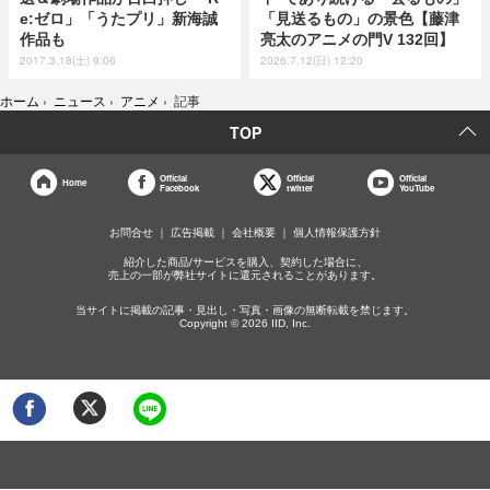
e:ゼロ」「うたプリ」新海誠
「見送るもの」の景色【藤津
作品も
亮太のアニメの門V 132回】
2017.3.18(土) 9:06
2026.7.12(日) 12:20
ホーム
›
ニュース
›
アニメ
›
記事
TOP
Official
Official
Official
Home
Facebook
twitter
YouTube
お問合せ
広告掲載
会社概要
個人情報保護方針
紹介した商品/サービスを購入、契約した場合に、
売上の一部が弊社サイトに還元されることがあります。
当サイトに掲載の記事・見出し・写真・画像の無断転載を禁じます。
Copyright © 2026 IID, Inc.