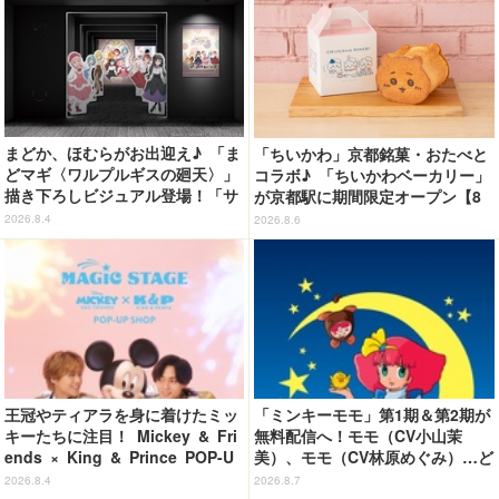
まどか、ほむらがお出迎え♪ 「ま
「ちいかわ」京都銘菓・おたべと
どマギ〈ワルプルギスの廻天〉」
コラボ♪ 「ちいかわベーカリー」
描き下ろしビジュアル登場！「サ
が京都駅に期間限定オープン【8
ンシャインシティプリンスホテ
月13日～】
2026.8.4
2026.8.6
ル」コラボ開催
王冠やティアラを身に着けたミッ
「ミンキーモモ」第1期＆第2期が
キーたちに注目！ Mickey & Fri
無料配信へ！モモ（CV小山茉
ends × King & Prince POP-U
美）、モモ（CV林原めぐみ）…ど
P SHOP「MAGIC STAGE」に新
ちらも楽しめる☆【8月10日～】
2026.8.4
2026.8.7
商品登場