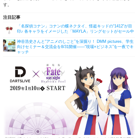
す。
注目記事
「名探偵コナン」コナンの蝶ネクタイ、怪盗キッドの“1412”が目
印♪ 各キャラをイメージした「MAYLA」リングセットがセール中
神谷浩史さんと“アニメのしごと”を深掘り！ DMM pictures、学生
向けセミナー＆交流会を8/31開催――“現場×ビジネス”を一夜でキ
ャッチ