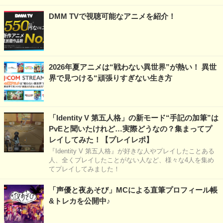
DMM TVで視聴可能なアニメを紹介！
2026年夏アニメは“戦わない異世界”が熱い！ 異世
界で見つける“頑張りすぎない生き方
「Identity V 第五人格」の新モード“手記の加筆”は
PvEと聞いたけれど…実際どうなの？集まってプ
レイしてみた！【プレイレポ】
『Identity V 第五人格』が好きな人やプレイしたことある
人、全くプレイしたことがない人など、様々な4人を集め
てプレイしてみました！
「声優と夜あそび」MCによる直筆プロフィール帳
&トレカを公開中♪