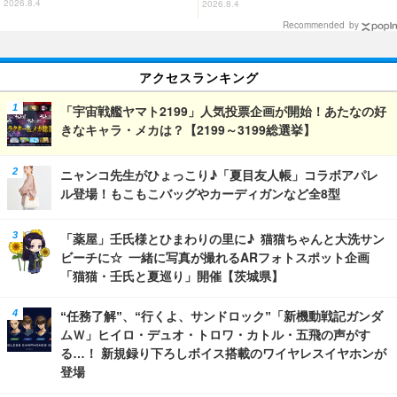
度満点◎
バインダーにRGならではのギミ
2026.8.4
2026.8.4
ックを搭載
Recommended by
アクセスランキング
「宇宙戦艦ヤマト2199」人気投票企画が開始！あたなの好
きなキャラ・メカは？【2199～3199総選挙】
ニャンコ先生がひょっこり♪「夏目友人帳」コラボアパレ
ル登場！もこもこバッグやカーディガンなど全8型
「薬屋」壬氏様とひまわりの里に♪ 猫猫ちゃんと大洗サン
ビーチに☆ 一緒に写真が撮れるARフォトスポット企画
「猫猫・壬氏と夏巡り」開催【茨城県】
“任務了解”、“行くよ、サンドロック”「新機動戦記ガンダ
ムＷ」ヒイロ・デュオ・トロワ・カトル・五飛の声がす
る…！ 新規録り下ろしボイス搭載のワイヤレスイヤホンが
登場