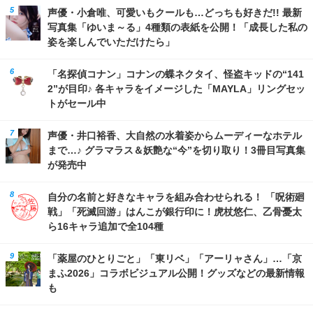
声優・小倉唯、可愛いもクールも…どっちも好きだ!! 最新
写真集「ゆいま～る」4種類の表紙を公開！「成長した私の
姿を楽しんでいただけたら」
「名探偵コナン」コナンの蝶ネクタイ、怪盗キッドの“141
2”が目印♪ 各キャラをイメージした「MAYLA」リングセッ
トがセール中
声優・井口裕香、大自然の水着姿からムーディーなホテル
まで…♪ グラマラス＆妖艶な“今”を切り取り！3冊目写真集
が発売中
自分の名前と好きなキャラを組み合わせられる！ 「呪術廻
戦」「死滅回游」はんこが銀行印に！虎杖悠仁、乙骨憂太
ら16キャラ追加で全104種
「薬屋のひとりごと」「東リベ」「アーリャさん」…「京
まふ2026」コラボビジュアル公開！グッズなどの最新情報
も