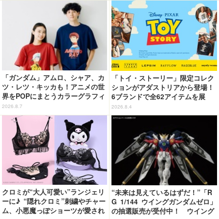
「ガンダム」アムロ、シャア、カ
「トイ・ストーリー」限定コレク
ツ・レツ・キッカも！アニメの世
ションがアダストリアから登場！
界をPOPにまとうカラーグラフィ
6ブランドで全62アイテムを展
ックTシャツが新登場
開 店舗で購入するとオリジナル
2026.8.7
2026.8.4
マグネットをプレゼント☆
クロミが“大人可愛い”ランジェリ
“未来は見えているはずだ！”「R
ーに♪ “隠れクロミ”刺繍やチャー
G 1/144 ウイングガンダムゼロ」
ム、小悪魔っぽショーツが愛され
の抽選販売が受付中！ ウイング