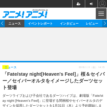
CL
ム
ニュース
イベントレポート
インタビュー
レビュー
ニュース
アニメ
映画/ドラマ
イベントレポート
マンガ
ノベル
アニメ
映画
インタビュー
音楽
声優
ライブ
舞台
スタッフ
声優
レビュー
2019.1.11（金） 14:15
ニュース
「Fate/stay night[Heaven's Feel]」桜＆セイバ
ゲーム
グッズ
海外イベント
ビジネス
俳優・タレント
アーティスト
アニメ
実写
動画
ー／セイバーオルタをイメージしたダーツセッ
イベント
海外
ビジネス
書評
イベント
アニメ
映画/ドラマ
連載・コラム
ト登場
ゲーム
座談会
アニメ！アニメ！TV
ABEMA Cafe
ダーツライブおよび子会社であるダーツハイブは、劇場版「Fate/st
ay night [Heaven's Feel]」に登場する間桐桜やセイバーオルタのデ
ザインを採用したダーツセットを1月31日（木）より予約開始しま