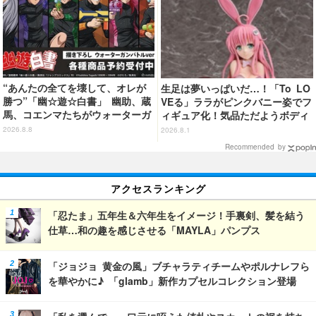
“あんたの全てを壊して、オレが
生足は夢いっぱいだ…！「To LO
勝つ”「幽☆遊☆白書」 幽助、蔵
VEる」ララがピンクバニー姿でフ
馬、コエンマたちがウォーターガ
ィギュア化！気品ただようボディ
ンバトル!? 新作グッズが登場☆
に注目
2026.8.8
2026.8.1
Recommended by
アクセスランキング
「忍たま」五年生＆六年生をイメージ！手裏剣、髪を結う
仕草…和の趣を感じさせる「MAYLA」パンプス
「ジョジョ 黄金の風」ブチャラティチームやポルナレフら
を華やかに♪ 「glamb」新作カプセルコレクション登場