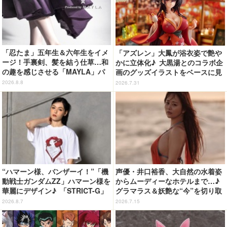
「忍たま」五年生＆六年生をイメ
「アズレン」大鳳が浴衣姿で艶や
ージ！手裏剣、髪を結う仕草…和
かに立体化♪ 大黒湯とのコラボ企
の趣を感じさせる「MAYLA」パ
画のグッズイラストをベースに見
ンプス
応え抜群の仕上がり
2026.8.8
2026.7.31
“ハマーン様、バンザーイ！”「機
声優・井口裕香、大自然の水着姿
動戦士ガンダムZZ」ハマーン様を
からムーディーなホテルまで…♪
華麗にデザイン♪ 「STRICT-G」
グラマラス＆妖艶な“今”を切り取
Tシャツなどミニコレクション登
り！3冊目写真集が発売中
2026.8.7
2026.7.15
場