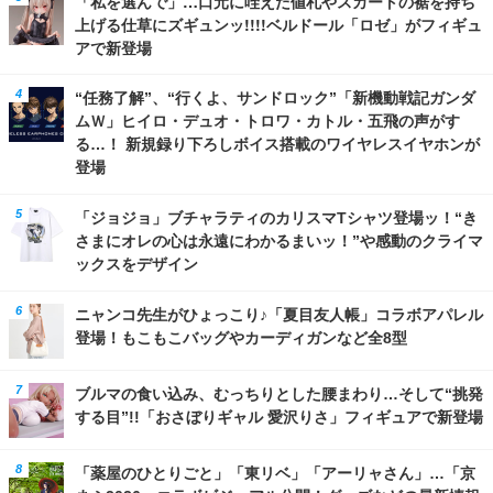
「私を選んで」…口元に咥えた値札やスカートの裾を持ち
上げる仕草にズギュンッ!!!!ベルドール「ロゼ」がフィギュ
アで新登場
“任務了解”、“行くよ、サンドロック”「新機動戦記ガンダ
ムＷ」ヒイロ・デュオ・トロワ・カトル・五飛の声がす
る…！ 新規録り下ろしボイス搭載のワイヤレスイヤホンが
登場
「ジョジョ」ブチャラティのカリスマTシャツ登場ッ！“き
さまにオレの心は永遠にわかるまいッ！”や感動のクライマ
ックスをデザイン
ニャンコ先生がひょっこり♪「夏目友人帳」コラボアパレル
登場！もこもこバッグやカーディガンなど全8型
ブルマの食い込み、むっちりとした腰まわり…そして“挑発
する目”!!「おさぼりギャル 愛沢りさ」フィギュアで新登場
「薬屋のひとりごと」「東リベ」「アーリャさん」…「京