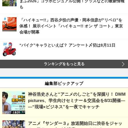
まふ2026」コラボビジュアル公開！グッズなどの最新情報
も
「ハイキュー!!」西谷夕役の声優・岡本信彦が”リベロ”を
体感！ 展示イベント「ハイキュー!! オン ザ コート」東京
会場が開幕
“バイク”キャラといえば？ アンケート〆切は8月11日
ランキングをもっと見る
編集部ピックアップ
神谷浩史さんと“アニメのしごと”を深掘り！ DMM
pictures、学生向けセミナー＆交流会を8/31開催―
―“現場×ビジネス”を一夜でキャッチ
アニメ『サンダー３』放送開始日に渋谷をジャッ