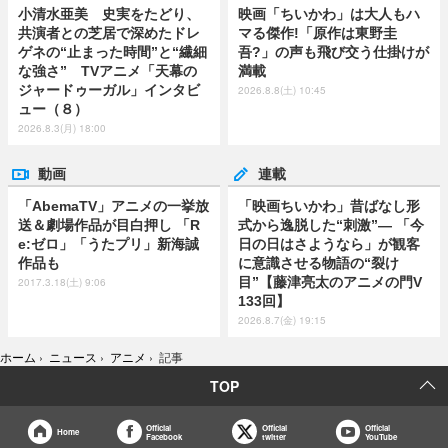
小清水亜美 史実をたどり、
映画「ちいかわ」は大人もハ
共演者との芝居で深めたドレ
マる傑作!「原作は東野圭
ゲネの“止まった時間”と“繊細
吾?」の声も飛び交う仕掛けが
な強さ” TVアニメ「天幕の
満載
ジャードゥーガル」インタビ
2026.8.8(土) 10:45
ュー（８）
2026.8.3(月) 18:00
動画
連載
「AbemaTV」アニメの一挙放
「映画ちいかわ」昔ばなし形
送＆劇場作品が目白押し 「R
式から逸脱した“刺激”― 「今
e:ゼロ」「うたプリ」新海誠
日の日はさようなら」が観客
作品も
に意識させる物語の“裂け
目”【藤津亮太のアニメの門V
2017.3.18(土) 9:06
133回】
2026.8.7(金) 19:15
ホーム
›
ニュース
›
アニメ
›
記事
TOP
Official
Official
Official
Home
Facebook
twitter
YouTube