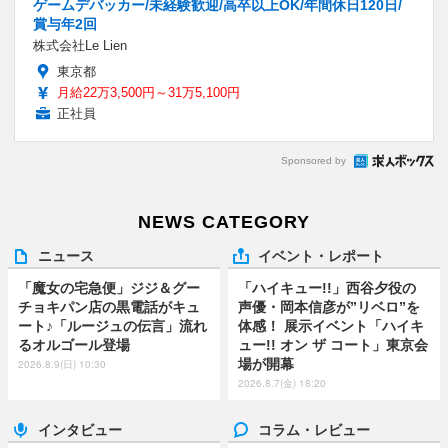
ゲームデバッカー/未経験歓迎/高卒以上OK/年間休日120日/
賞与年2回
株式会社Le Lien
東京都
月給22万3,500円～31万5,100円
正社員
Sponsored by
NEWS CATEGORY
ニュース
イベント・レポート
「魔女の宅急便」ジジ＆グー
「ハイキュー!!」西谷夕役の
チョキパン店の黒電話がキュ
声優・岡本信彦が”リベロ”を
ート♪「ルージュの伝言」流れ
体感！ 展示イベント「ハイキ
るオルゴール登場
ュー!! オン ザ コート」東京会
場が開幕
2026.8.9(日) 10:30
2026.8.7(金) 18:20
インタビュー
コラム・レビュー