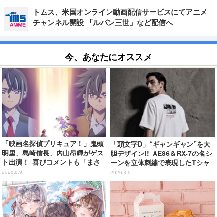
トムス、米国オンライン動画配信サービスにてアニメ
チャンネル開設 「ルパン三世」など配信へ
今、あなたにオススメ
「映画名探偵プリキュア！」鬼頭
「頭文字D」“ギャンギャン”を大
明里、島崎信長、内山昂輝がゲス
胆デザイン!! AE86＆RX-7の名シ
ト出演！ 喜びコメントも「まさ
ーンを立体刺繍で表現したTシャ
か自分がご縁をいただくことがあ
ツ登場
2026.8.9
2026.8.5
るとは...」