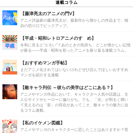
連載コラム
【藤津亮太のアニメの門V】
アニメ評論家の藤津亮太が、最新作から懐かしの作品まで、独
自の切り口でピックアップ。
【平成・昭和レトロアニメのすゝめ】
令和に見ると“エモい”？あのときの気持ち、どこか懐かしい記憶
が蘇る――平成・昭和を彩ったアニメを振り返る連載コラム。
【おすすめマンガ手帖】
まだアニメ化されてはいないけれどぜひ読んでほしいおすすめ
マンガを紹介する連載
【敵キャラ列伝 ～彼らの美学はどこにある？】
アニメやマンガ作品において、キャラクター人気や話題は、主
人公サイドやヒーローに偏りがち。でも、「光」が明るく輝い
て見えるのは「影」の存在があってこそ。敵キャラの魅力に迫
るコラム連載。
【私のイケメン図鑑】
アニメやマンガのキャラクターに恋したことはありますか？世