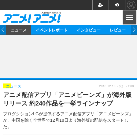
CL
ム
ニュース
イベントレポート
インタビュー
レビュー
ニュース
アニメ
映画/ドラマ
イベントレポート
マンガ
ノベル
アニメ
映画
インタビュー
音楽
声優
ライブ
舞台
スタッフ
声優
レビュー
2018.12.18（火） 21:00
ニュース
アニメ配信アプリ「アニメビーンズ」が海外版
ゲーム
グッズ
海外イベント
ビジネス
俳優・タレント
アーティスト
アニメ
実写
動画
リリース 約240作品を一挙ラインナップ
イベント
海外
ビジネス
書評
イベント
アニメ
映画/ドラマ
連載・コラム
プロダクションI.Gが提供するアニメ配信アプリ「アニメビーンズ」
が、中国を除く全世界で12月18日より海外版の配信をスタートし
ゲーム
座談会
アニメ！アニメ！TV
ABEMA Cafe
た。