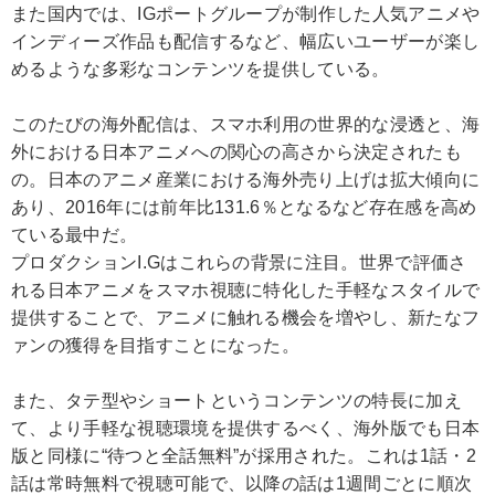
また国内では、IGポートグループが制作した人気アニメや
インディーズ作品も配信するなど、幅広いユーザーが楽し
めるような多彩なコンテンツを提供している。
このたびの海外配信は、スマホ利用の世界的な浸透と、海
外における日本アニメへの関心の高さから決定されたも
の。日本のアニメ産業における海外売り上げは拡大傾向に
あり、2016年には前年比131.6％となるなど存在感を高め
ている最中だ。
プロダクションI.Gはこれらの背景に注目。世界で評価さ
れる日本アニメをスマホ視聴に特化した手軽なスタイルで
提供することで、アニメに触れる機会を増やし、新たなフ
ァンの獲得を目指すことになった。
また、タテ型やショートというコンテンツの特長に加え
て、より手軽な視聴環境を提供するべく、海外版でも日本
版と同様に“待つと全話無料”が採用された。これは1話・2
話は常時無料で視聴可能で、以降の話は1週間ごとに順次