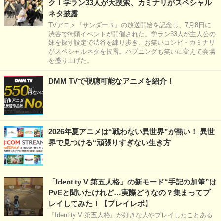
ク！学ラン33人が大捜索、カミナリがスペシャル
ネタ披露
TVアニメ『サンダー３』の放送開始を記念し、7月8日に
渋谷で街頭イベントが開催された。学ラン33人が主人公の
妹を探す設定で渋谷を練り歩き、お笑いコンビ・カミナリ
がスペシャルネタを披露。ハプニングも笑いに変えて会場
を盛り上げた。
DMM TVで視聴可能なアニメを紹介！
2026年夏アニメは“戦わない異世界”が熱い！ 異世
界で見つける“頑張りすぎない生き方
「Identity V 第五人格」の新モード“手記の加筆”は
PvEと聞いたけれど…実際どうなの？集まってプ
レイしてみた！【プレイレポ】
『Identity V 第五人格』が好きな人やプレイしたことある