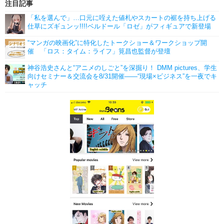
注目記事
「私を選んで」…口元に咥えた値札やスカートの裾を持ち上げる
仕草にズギュンッ!!!!ベルドール「ロゼ」がフィギュアで新登場
“マンガの映画化”に特化したトークショー＆ワークショップ開
催 「ロス：タイム：ライフ」筧昌也監督が登壇
神谷浩史さんと“アニメのしごと”を深掘り！ DMM pictures、学生
向けセミナー＆交流会を8/31開催――“現場×ビジネス”を一夜でキ
ャッチ