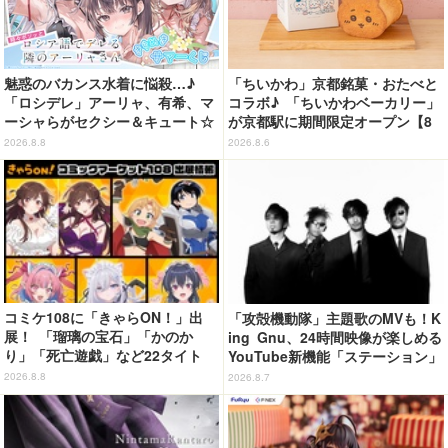
魅惑のバカンス水着に悩殺…♪
「ちいかわ」京都銘菓・おたべと
「ロシデレ」アーリャ、有希、マ
コラボ♪ 「ちいかわベーカリー」
ーシャらがセクシー＆キュート☆
が京都駅に期間限定オープン【8
ももこの美麗イラストでグッズ化
月13日～】
2026.8.8
2026.8.6
【くじ引き堂】」
コミケ108に「きゃらON！」出
「攻殻機動隊」主題歌のMVも！K
展！ 「瑠璃の宝石」「かのか
ing Gnu、24時間映像が楽しめる
り」「死亡遊戯」など22タイト
YouTube新機能「ステーション」
ル・350種以上のグッズ販売
ページを公開
2026.8.8
2026.8.7