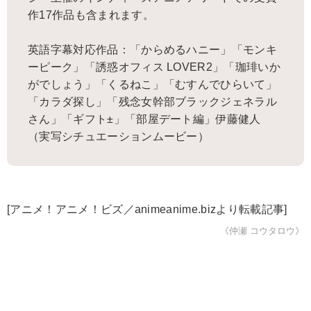
作17作品も含まれます。
英語字幕対応作品：「からめるハニー」「モンキ
ーピーク」「誘惑オフィス LOVER2」「珈琲いか
がでしょう」「くるねこ」「むすんでひらいて」
「カラダ探し」「残念女幹部ブラックジェネラル
さん」「ギフト±」「部屋デート編」伊藤健人
（実写シチュエーションムービー）
[アニメ！アニメ！ビズ／animeanime.bizより転載記事]
《仲瀬 コウタロウ》