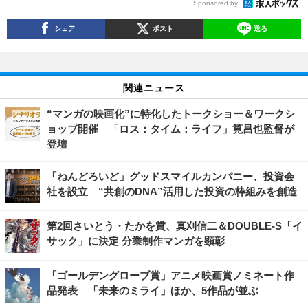
Sponsored by
シェア
ポスト
送る
関連ニュース
“マンガの映画化”に特化したトークショー＆ワークシ
ョップ開催 「ロス：タイム：ライフ」筧昌也監督が
登壇
「ねんどろいど」グッドスマイルカンパニー、投資会
社を設立 “共創のDNA”活用した投資の枠組みを創造
第2回さいとう・たかを賞、真刈信二＆DOUBLE-S「イ
サック」に決定 分業制作マンガを顕彰
「ゴールデングローブ賞」アニメ映画賞ノミネート作
品発表 「未来のミライ」ほか、5作品が並ぶ