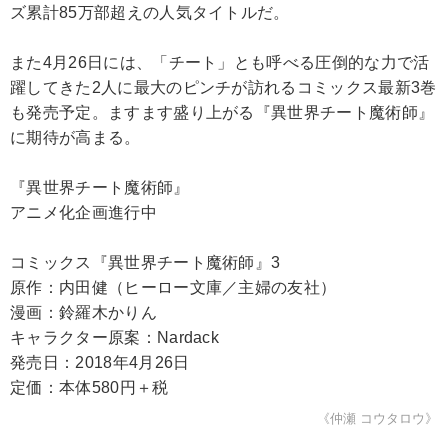
ズ累計85万部超えの人気タイトルだ。
また4月26日には、「チート」とも呼べる圧倒的な力で活
躍してきた2人に最大のピンチが訪れるコミックス最新3巻
も発売予定。ますます盛り上がる『異世界チート魔術師』
に期待が高まる。
『異世界チート魔術師』
アニメ化企画進行中
コミックス『異世界チート魔術師』3
原作：内田健（ヒーロー文庫／主婦の友社）
漫画：鈴羅木かりん
キャラクター原案：Nardack
発売日：2018年4月26日
定価：本体580円＋税
《仲瀬 コウタロウ》