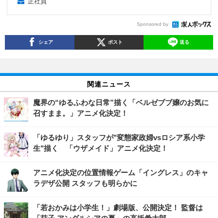
正社員
Sponsored by
シェア
ポスト
送る
関連ニュース
魔界の“ゆるふわな日常”描く「ベルゼブブ嬢のお気に
召すまま。」アニメ化決定！
「ゆるゆり」スタッフが"変態家政婦vsロシア系小学
生"描く 「ウザメイド」アニメ化決定！
アニメ化決定の位置情報ゲーム「イングレス」のキャ
ラデザ公開 スタッフも明らかに
「若おかみは小学生！」劇場版、公開決定！ 監督は