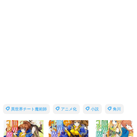
異世界チート魔術師
アニメ化
小説
角川