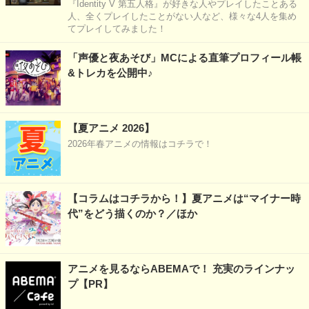
『Identity V 第五人格』が好きな人やプレイしたことある
人、全くプレイしたことがない人など、様々な4人を集め
てプレイしてみました！
「声優と夜あそび」MCによる直筆プロフィール帳
&トレカを公開中♪
【夏アニメ 2026】
2026年春アニメの情報はコチラで！
【コラムはコチラから！】夏アニメは“マイナー時
代”をどう描くのか？／ほか
アニメを見るならABEMAで！ 充実のラインナッ
プ【PR】