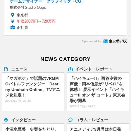
ゲームデザイナー「グラフィック・CG」
株式会社Studio Oops
東京都
年収280万円～720万円
正社員
Sponsored by
NEWS CATEGORY
ニュース
イベント・レポート
「マガポケ」で話題のVRMM
「ハイキュー!!」西谷夕役の
Oバトルファンタジー「Desti
声優・岡本信彦が”リベロ”を
ny Unchain Online」TVアニ
体感！ 展示イベント「ハイキ
メ化決定！
ュー!! オン ザ コート」東京会
場が開幕
2026.8.7(金) 20:45
2026.8.7(金) 18:20
インタビュー
コラム・レビュー
小清水亜美 史実をたどり、
アニメディア9月号は本日発