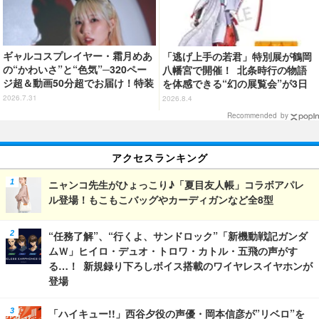
ギャルコスプレイヤー・霜月めあ
「逃げ上手の若君」特別展が鶴岡
の“かわいさ”と“色気”─320ペー
八幡宮で開催！ 北条時行の物語
ジ超＆動画50分超でお届け！特装
を体感できる“幻の展覧会”が3日
合本版のデジタル写真集が登場
間限定で登場【8/28～30】
2026.7.31
2026.8.4
Recommended by
アクセスランキング
ニャンコ先生がひょっこり♪「夏目友人帳」コラボアパレ
ル登場！もこもこバッグやカーディガンなど全8型
“任務了解”、“行くよ、サンドロック”「新機動戦記ガンダ
ムＷ」ヒイロ・デュオ・トロワ・カトル・五飛の声がす
る…！ 新規録り下ろしボイス搭載のワイヤレスイヤホンが
登場
「ハイキュー!!」西谷夕役の声優・岡本信彦が”リベロ”を