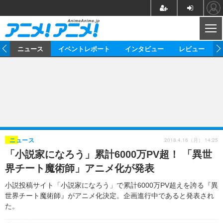
CL
ム
ニュース
イベントレポート
インタビュー
レビュー
ニュース
アニメ
映画/ドラマ
イベントレポート
マンガ
ノベル
アニメ
映画
インタビュー
音楽
声優
ライブ
舞台
スタッフ
声優
レビュー
2018.4.16（月） 14:25
ニュース
「小説家になろう」累計6000万PV超！ 「異世
ゲーム
グッズ
海外イベント
ビジネス
俳優・タレント
アーティスト
アニメ
実写
動画
界チート魔術師」アニメ化が発表
イベント
海外
ビジネス
書評
イベント
アニメ
映画/ドラマ
連載・コラム
小説投稿サイト「小説家になろう」で累計6000万PV超えを誇る『異
世界チート魔術師』がアニメ化決定。企画進行中であると発表され
ゲーム
座談会
アニメ！アニメ！TV
ABEMA Cafe
た。