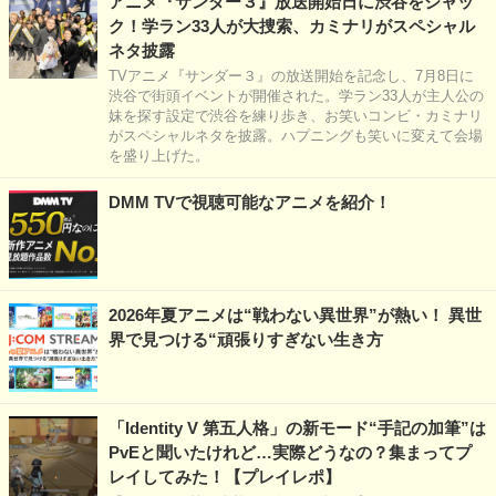
アニメ『サンダー３』放送開始日に渋谷をジャッ
ク！学ラン33人が大捜索、カミナリがスペシャル
ネタ披露
TVアニメ『サンダー３』の放送開始を記念し、7月8日に
渋谷で街頭イベントが開催された。学ラン33人が主人公の
妹を探す設定で渋谷を練り歩き、お笑いコンビ・カミナリ
がスペシャルネタを披露。ハプニングも笑いに変えて会場
を盛り上げた。
DMM TVで視聴可能なアニメを紹介！
2026年夏アニメは“戦わない異世界”が熱い！ 異世
界で見つける“頑張りすぎない生き方
「Identity V 第五人格」の新モード“手記の加筆”は
PvEと聞いたけれど…実際どうなの？集まってプ
レイしてみた！【プレイレポ】