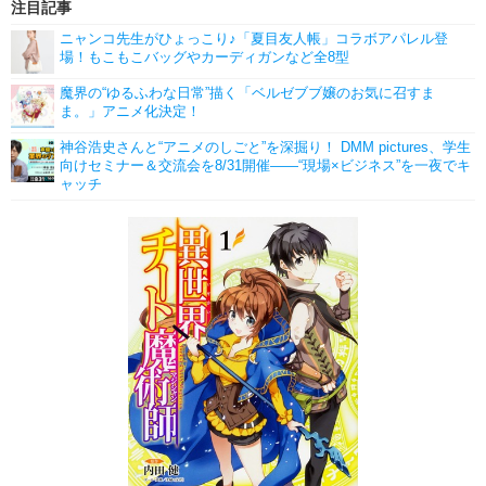
注目記事
ニャンコ先生がひょっこり♪「夏目友人帳」コラボアパレル登
場！もこもこバッグやカーディガンなど全8型
魔界の“ゆるふわな日常”描く「ベルゼブブ嬢のお気に召すま
ま。」アニメ化決定！
神谷浩史さんと“アニメのしごと”を深掘り！ DMM pictures、学生
向けセミナー＆交流会を8/31開催――“現場×ビジネス”を一夜でキ
ャッチ