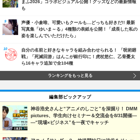
まふ2026」コラボビジュアル公開！グッズなどの最新情報
も
声優・小倉唯、可愛いもクールも…どっちも好きだ!! 最新
写真集「ゆいま～る」4種類の表紙を公開！「成長した私の
姿を楽しんでいただけたら」
自分の名前と好きなキャラを組み合わせられる！ 「呪術廻
戦」「死滅回游」はんこが銀行印に！虎杖悠仁、乙骨憂太
ら16キャラ追加で全104種
ランキングをもっと見る
編集部ピックアップ
神谷浩史さんと“アニメのしごと”を深掘り！ DMM
pictures、学生向けセミナー＆交流会を8/31開催―
―“現場×ビジネス”を一夜でキャッチ