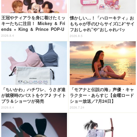
王冠やティアラを身に着けたミッ
懐かしい…！「ハローキティ」お
キーたちに注目！ Mickey & Fri
もちゃが手のひらサイズに♪“サイ
ends × King & Prince POP-U
フおしゃれ”や“おしゃれバッ
P SHOP「MAGIC STAGE」に新
グ”など カプセルトイ登場
2026.8.4
2026.8.5
商品登場
「ちいかわ」ハチワレ、うさぎ達
「モアナと伝説の海」声優・キャ
が就寝時のバストをケア♪ ナイト
ラクター・あらすじ【金曜ロード
ブラ＆ショーツが発売
ショー放送／7月24日】
2026.8.4
2026.7.24