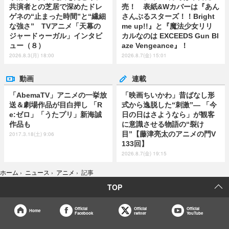
共演者との芝居で深めたドレ
売！ 表紙&Wカバーは『あん
ゲネの“止まった時間”と“繊細
さんぶるスターズ！！Bright
な強さ” TVアニメ「天幕の
me up!!』と『魔法少女リリ
ジャードゥーガル」インタビ
カルなのは EXCEEDS Gun Bl
ュー（８）
aze Vengeance』！
2026.8.3(月) 18:00
2026.8.7(金) 15:01
動画
連載
「AbemaTV」アニメの一挙放
「映画ちいかわ」昔ばなし形
送＆劇場作品が目白押し 「R
式から逸脱した“刺激”― 「今
e:ゼロ」「うたプリ」新海誠
日の日はさようなら」が観客
作品も
に意識させる物語の“裂け
目”【藤津亮太のアニメの門V
2017.3.18(土) 9:06
133回】
2026.8.7(金) 19:15
ホーム
›
ニュース
›
アニメ
›
記事
TOP
Official
Official
Official
Home
Facebook
twitter
YouTube