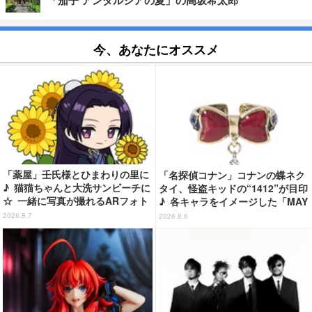
「茄子 アンダルシアの夏」の高坂希太郎
今、あなたにオススメ
「薬屋」壬氏様とひまわりの里に
「名探偵コナン」コナンの蝶ネク
♪ 猫猫ちゃんと大洗サンビーチに
タイ、怪盗キッドの“1412”が目印
☆ 一緒に写真が撮れるARフォト
♪ 各キャラをイメージした「MAY
スポット企画「猫猫・壬氏と夏巡
LA」リングセットがセール中
2026.8.7
2026.8.6
り」開催【茨城県】