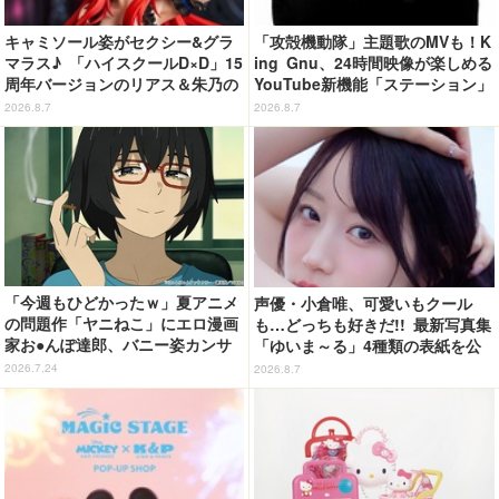
キャミソール姿がセクシー&グラ
「攻殻機動隊」主題歌のMVも！K
マラス♪ 「ハイスクールD×D」15
ing Gnu、24時間映像が楽しめる
周年バージョンのリアス＆朱乃の
YouTube新機能「ステーション」
フィギュアがリニューアルパッケ
ページを公開
2026.8.7
2026.8.7
ージで登場！
「今週もひどかったｗ」夏アニメ
声優・小倉唯、可愛いもクール
の問題作「ヤニねこ」にエロ漫画
も…どっちも好きだ!! 最新写真集
家お●んぽ達郎、バニー姿カンサ
「ゆいま～る」4種類の表紙を公
イねこ登場にゃ！ 第4話の衝撃ラ
開！「成長した私の姿を楽しんで
2026.7.24
2026.8.7
ストに「ヤバいをどんどん更新し
いただけたら」
てる」【ネタバレあり反応まと
め】