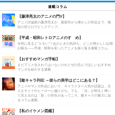
連載コラム
【藤津亮太のアニメの門V】
アニメ評論家の藤津亮太が、最新作から懐かしの作品まで、独
自の切り口でピックアップ。
【平成・昭和レトロアニメのすゝめ】
令和に見ると“エモい”？あのときの気持ち、どこか懐かしい記憶
が蘇る――平成・昭和を彩ったアニメを振り返る連載コラム。
【おすすめマンガ手帖】
まだアニメ化されてはいないけれどぜひ読んでほしいおすすめ
マンガを紹介する連載
【敵キャラ列伝 ～彼らの美学はどこにある？】
アニメやマンガ作品において、キャラクター人気や話題は、主
人公サイドやヒーローに偏りがち。でも、「光」が明るく輝い
て見えるのは「影」の存在があってこそ。敵キャラの魅力に迫
るコラム連載。
【私のイケメン図鑑】