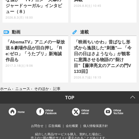
ジャードゥーガル」インタビ
2026.8.8(土) 10:45
ュー（８）
2026.8.3(月) 18:00
動画
連載
「AbemaTV」アニメの一挙放
「映画ちいかわ」昔ばなし形
送＆劇場作品が目白押し 「R
式から逸脱した“刺激”― 「今
e:ゼロ」「うたプリ」新海誠
日の日はさようなら」が観客
作品も
に意識させる物語の“裂け
目”【藤津亮太のアニメの門V
2017.3.18(土) 9:06
133回】
2026.8.7(金) 19:15
ホーム
›
ニュース
›
そのほか
›
記事
TOP
Official
Official
Official
Home
Facebook
twitter
YouTube
お問合せ
広告掲載
会社概要
個人情報保護方針
紹介した商品/サービスを購入、契約した場合に、
売上の一部が弊社サイトに還元されることがあります。