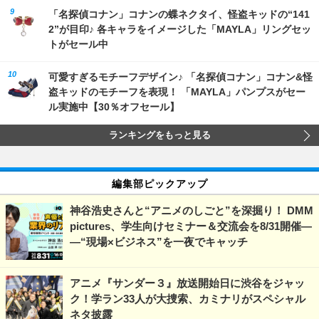
「名探偵コナン」コナンの蝶ネクタイ、怪盗キッドの“141
2”が目印♪ 各キャラをイメージした「MAYLA」リングセッ
トがセール中
可愛すぎるモチーフデザイン♪ 「名探偵コナン」コナン&怪
盗キッドのモチーフを表現！ 「MAYLA」パンプスがセー
ル実施中【30％オフセール】
ランキングをもっと見る
編集部ピックアップ
神谷浩史さんと“アニメのしごと”を深掘り！ DMM
pictures、学生向けセミナー＆交流会を8/31開催―
―“現場×ビジネス”を一夜でキャッチ
アニメ『サンダー３』放送開始日に渋谷をジャッ
ク！学ラン33人が大捜索、カミナリがスペシャル
ネタ披露