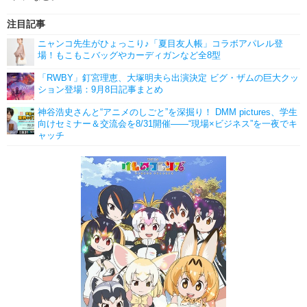
注目記事
ニャンコ先生がひょっこり♪「夏目友人帳」コラボアパレル登
場！もこもこバッグやカーディガンなど全8型
「RWBY」釘宮理恵、大塚明夫ら出演決定 ビグ・ザムの巨大クッ
ション登場：9月8日記事まとめ
神谷浩史さんと“アニメのしごと”を深掘り！ DMM pictures、学生
向けセミナー＆交流会を8/31開催――“現場×ビジネス”を一夜でキ
ャッチ