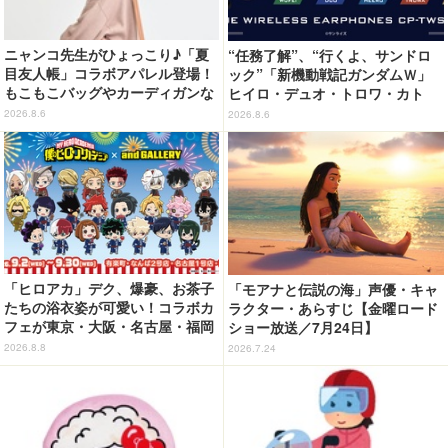
ニャンコ先生がひょっこり♪「夏
“任務了解”、“行くよ、サンドロ
目友人帳」コラボアパレル登場！
ック”「新機動戦記ガンダムＷ」
もこもこバッグやカーディガンな
ヒイロ・デュオ・トロワ・カト
ど全8型
ル・五飛の声がする…！ 新規録
2026.8.6
2026.8.6
り下ろしボイス搭載のワイヤレス
イヤホンが登場
「ヒロアカ」デク、爆豪、お茶子
「モアナと伝説の海」声優・キャ
たちの浴衣姿が可愛い！コラボカ
ラクター・あらすじ【金曜ロード
フェが東京・大阪・名古屋・福岡
ショー放送／7月24日】
で開催
2026.8.8
2026.7.24