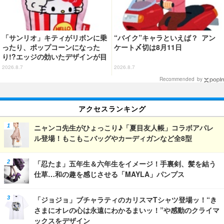
「サンリオ」キティがリボンに乗
“バイク”キャラといえば？ アン
ったり、ポップコーンになった
ケート〆切は8月11日
り!?エッジの効いたデザインが目
を引く♪ トートバッグやポーチが
2026.8.7
2026.8.7
登場
Recommended by
アクセスランキング
ニャンコ先生がひょっこり♪「夏目友人帳」コラボアパレ
ル登場！もこもこバッグやカーディガンなど全8型
「忍たま」五年生＆六年生をイメージ！手裏剣、髪を結う
仕草…和の趣を感じさせる「MAYLA」パンプス
「ジョジョ」ブチャラティのカリスマTシャツ登場ッ！“き
さまにオレの心は永遠にわかるまいッ！”や感動のクライマ
ックスをデザイン