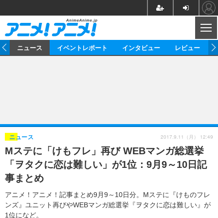
CL
ム
ニュース
イベントレポート
インタビュー
レビュー
ニュース
アニメ
映画/ドラマ
イベントレポート
マンガ
ノベル
アニメ
映画
インタビュー
音楽
声優
ライブ
舞台
スタッフ
声優
レビュー
2017.9.11（月） 12:49
ニュース
Mステに「けもフレ」再び WEBマンガ総選挙
ゲーム
グッズ
海外イベント
ビジネス
俳優・タレント
アーティスト
アニメ
実写
動画
「ヲタクに恋は難しい」が1位：9月9～10日記
イベント
海外
ビジネス
書評
イベント
アニメ
映画/ドラマ
連載・コラム
事まとめ
ゲーム
座談会
アニメ！アニメ！TV
ABEMA Cafe
アニメ！アニメ！記事まとめ9月9～10日分。Mステに『けものフレ
ンズ』ユニット再びやWEBマンガ総選挙『ヲタクに恋は難しい』が
1位になど。