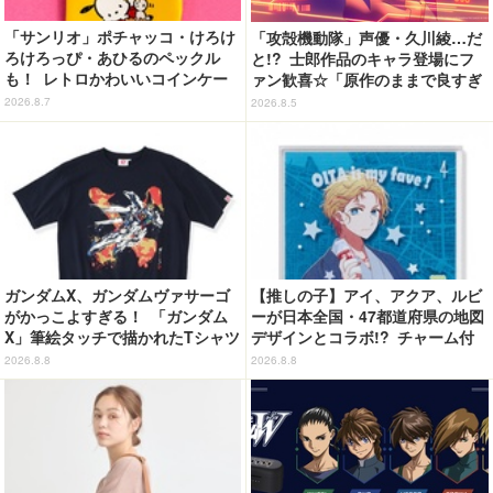
「サンリオ」ポチャッコ・けろけ
「攻殻機動隊」声優・久川綾…だ
ろけろっぴ・あひるのペックル
と!? 士郎作品のキャラ登場にフ
も！ レトロかわいいコインケー
ァン歓喜☆「原作のままで良すぎ
ス第2弾がカプセルトイに登場♪
るな」「脳の処理が追いつかない
2026.8.7
2026.8.5
よお」…第5話【ネタバレあり反
応まとめ】
ガンダムX、ガンダムヴァサーゴ
【推しの子】アイ、アクア、ルビ
がかっこよすぎる！ 「ガンダム
ーが日本全国・47都道府県の地図
X」筆絵タッチで描かれたTシャツ
デザインとコラボ!? チャーム付
が明日（8/9）まで予約受付中！
ピンバッジに♪
2026.8.8
2026.8.8