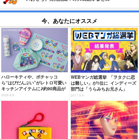
今、あなたにオススメ
ハローキティや、ポチャッコ
WEBマンガ総選挙 「ヲタクに恋
ら“はぴだんぶい”がレトロ可愛い
は難しい」が1位に インディーズ
キッチンアイテムに♪約90商品が
部門は「うらみちお兄さん」
登場【212 KITCHEN STORE】
2026.8.8
2017.9.9