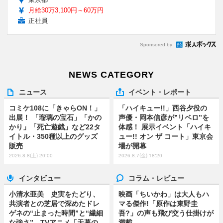
月給30万3,100円～60万円
正社員
Sponsored by
NEWS CATEGORY
ニュース
イベント・レポート
コミケ108に「きゃらON！」
「ハイキュー!!」西谷夕役の
出展！ 「瑠璃の宝石」「かの
声優・岡本信彦が”リベロ”を
かり」「死亡遊戯」など22タ
体感！ 展示イベント「ハイキ
イトル・350種以上のグッズ
ュー!! オン ザ コート」東京会
販売
場が開幕
2026.8.8(土) 20:00
2026.8.7(金) 18:20
インタビュー
コラム・レビュー
小清水亜美 史実をたどり、
映画「ちいかわ」は大人もハ
共演者との芝居で深めたドレ
マる傑作!「原作は東野圭
ゲネの“止まった時間”と“繊細
吾?」の声も飛び交う仕掛けが
な強さ” TVアニメ「天幕の
満載