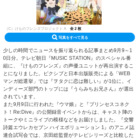
（C）けものフレンズプロジェクト A
全 2 枚
写真をすべて見る
少しの時間でニュースを振り返られる記事まとめ9月9～1
0日分。テレビ朝日『MUSIC STATION』のスペシャル番
組に、『けものフレンズ』の声優ユニットが再出演するこ
とになりました。ピクシブと日本出版販売による「WEB
マンガ総選挙」では『ヲタクに恋は難しい』が1位に。イ
ンディーズ部門のトップには『うらみちお兄さん』が選出
されています。
また9月9日に行われた『ウマ娘』と『プリンセスコネク
ト！Re:Dive』の公開録音イベントからは、キャスト陣の
トークやミニライブの模様などをお届けしました。『交響
詩篇エウレカセブン ハイエボリューション 1』のアニメ誌
連合試写会では、京田総監督がテレビシリーズと比較した