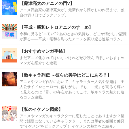
【藤津亮太のアニメの門V】
アニメ評論家の藤津亮太が、最新作から懐かしの作品まで、独
自の切り口でピックアップ。
【平成・昭和レトロアニメのすゝめ】
令和に見ると“エモい”？あのときの気持ち、どこか懐かしい記憶
が蘇る――平成・昭和を彩ったアニメを振り返る連載コラム。
【おすすめマンガ手帖】
まだアニメ化されてはいないけれどぜひ読んでほしいおすすめ
マンガを紹介する連載
【敵キャラ列伝 ～彼らの美学はどこにある？】
アニメやマンガ作品において、キャラクター人気や話題は、主
人公サイドやヒーローに偏りがち。でも、「光」が明るく輝い
て見えるのは「影」の存在があってこそ。敵キャラの魅力に迫
るコラム連載。
【私のイケメン図鑑】
アニメやマンガのキャラクターに恋したことはありますか？世
間で話題になっているキャラクター、または筆者の独断と偏見
で“イケメン”をピックアップ！ イケメンの魅力をご紹介♪