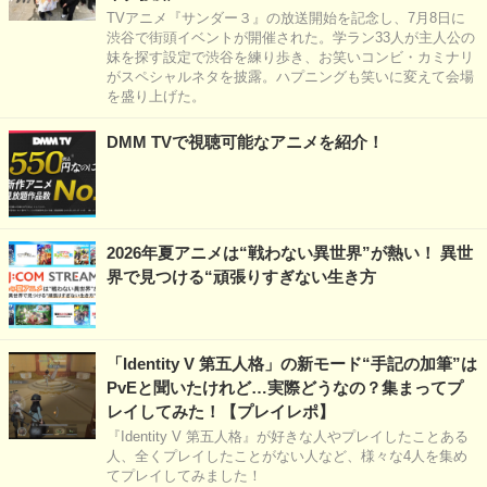
TVアニメ『サンダー３』の放送開始を記念し、7月8日に
渋谷で街頭イベントが開催された。学ラン33人が主人公の
妹を探す設定で渋谷を練り歩き、お笑いコンビ・カミナリ
がスペシャルネタを披露。ハプニングも笑いに変えて会場
を盛り上げた。
DMM TVで視聴可能なアニメを紹介！
2026年夏アニメは“戦わない異世界”が熱い！ 異世
界で見つける“頑張りすぎない生き方
「Identity V 第五人格」の新モード“手記の加筆”は
PvEと聞いたけれど…実際どうなの？集まってプ
レイしてみた！【プレイレポ】
『Identity V 第五人格』が好きな人やプレイしたことある
人、全くプレイしたことがない人など、様々な4人を集め
てプレイしてみました！