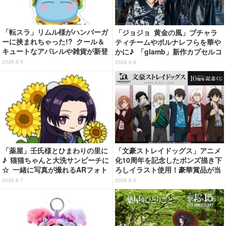
「転スラ」リムル様がハンバーガ
「ジョジョ 黄金の風」ブチャラ
ーに挟まれちゃった!? クール＆
ティチームやポルナレフらを華や
キュートなアパレルや雑貨が新登
かに♪ 「glamb」新作カプセルコ
場！【COSPA】
レクション登場
2026.8.9
2026.8.8
「薬屋」壬氏様とひまわりの里に
「文豪ストレイドッグス」アニメ
♪ 猫猫ちゃんと大洗サンビーチに
化10周年を記念したボンズ描き下
☆ 一緒に写真が撮れるARフォト
ろしイラスト使用！豪華賞品が当
スポット企画「猫猫・壬氏と夏巡
たるオンラインくじ発売
2026.8.7
2026.8.9
り」開催【茨城県】