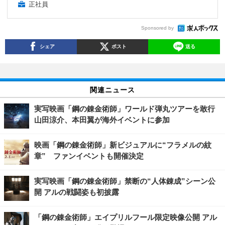
正社員
Sponsored by
シェア
ポスト
送る
関連ニュース
実写映画「鋼の錬金術師」ワールド弾丸ツアーを敢行
山田涼介、本田翼が海外イベントに参加
映画「鋼の錬金術師」新ビジュアルに“フラメルの紋
章” ファンイベントも開催決定
実写映画「鋼の錬金術師」禁断の“人体錬成”シーン公
開 アルの戦闘姿も初披露
「鋼の錬金術師」エイプリルフール限定映像公開 アル