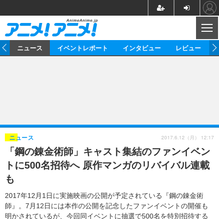
CL
ム
ニュース
イベントレポート
インタビュー
レビュー
ニュース
アニメ
映画/ドラマ
イベントレポート
マンガ
ノベル
アニメ
映画
インタビュー
音楽
声優
ライブ
舞台
スタッフ
声優
レビュー
2017.6.12（月） 12:17
ニュース
「鋼の錬金術師」キャスト集結のファンイベン
ゲーム
グッズ
海外イベント
ビジネス
俳優・タレント
アーティスト
アニメ
実写
動画
トに500名招待へ 原作マンガのリバイバル連載
イベント
海外
ビジネス
書評
イベント
アニメ
映画/ドラマ
連載・コラム
も
ゲーム
座談会
アニメ！アニメ！TV
ABEMA Cafe
2017年12月1日に実施映画の公開が予定されている『鋼の錬金術
師』。7月12日には本作の公開を記念したファンイベントの開催も
明かされているが、今回同イベントに抽選で500名を特別招待する