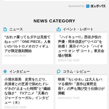
Sponsored by
NEWS CATEGORY
ニュース
イベント・レポート
“おれァ腐ってもダチは見捨て
「ハイキュー!!」西谷夕役の
ねェっ!!”「ONE PIECE」人食
声優・岡本信彦が”リベロ”を
いのバルトロメオのフィギュ
体感！ 展示イベント「ハイキ
アが限定復刻開始
ュー!! オン ザ コート」東京会
場が開幕
2026.8.9(日) 20:30
2026.8.7(金) 18:20
インタビュー
コラム・レビュー
小清水亜美 史実をたどり、
映画「ちいかわ」は大人もハ
共演者との芝居で深めたドレ
マる傑作!「原作は東野圭
ゲネの“止まった時間”と“繊細
吾?」の声も飛び交う仕掛けが
な強さ” TVアニメ「天幕の
満載
ジャードゥーガル」インタビ
2026.8.8(土) 10:45
ュー（８）
2026.8.3(月) 18:00