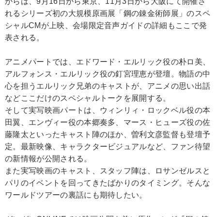
からは、9月16日から東京、11月3日から大阪にて開催さ
れるシリーズ初の大規模原画展「鋼の錬金術師展」のスペ
シャルCMが上映、会場限定音声ガイドの詳細もここで発
表される。
アニメパートでは、エドワード・エルリック役の朴ロ美、
アルフォンス・エルリック役の釘宮理恵が登壇。物語の中
心を担うエルリック兄弟のキャストが、アニメの思い出話
などここだけのスペシャルトークを展開する。
そして実写映画パートは、ウィンリィ・ロックベル役の本
田翼、エンヴィー役の本郷奏多、マース・ヒューズ役の佐
藤隆太といったキャスト陣のほか、曽利文彦監督も登壇予
定。最新映像、キャラクタービジュアルなど、ファン待望
の新情報が公開される。
また実写映画のキャスト、スタッフ陣は、ロサンゼルスと
パリのイベントを回ってきたばかりのタイミング。そんな
ワールドツアーの裏話にも期待したい。