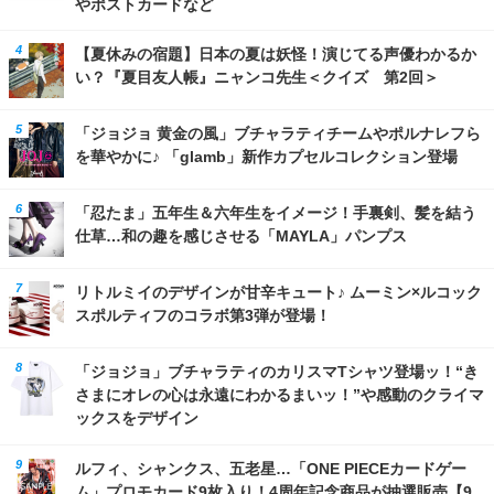
やポストカードなど
【夏休みの宿題】日本の夏は妖怪！演じてる声優わかるか
い？『夏目友人帳』ニャンコ先生＜クイズ 第2回＞
「ジョジョ 黄金の風」ブチャラティチームやポルナレフら
を華やかに♪ 「glamb」新作カプセルコレクション登場
「忍たま」五年生＆六年生をイメージ！手裏剣、髪を結う
仕草…和の趣を感じさせる「MAYLA」パンプス
リトルミイのデザインが甘辛キュート♪ ムーミン×ルコック
スポルティフのコラボ第3弾が登場！
「ジョジョ」ブチャラティのカリスマTシャツ登場ッ！“き
さまにオレの心は永遠にわかるまいッ！”や感動のクライマ
ックスをデザイン
ルフィ、シャンクス、五老星…「ONE PIECEカードゲー
ム」プロモカード9枚入り！4周年記念商品が抽選販売【9