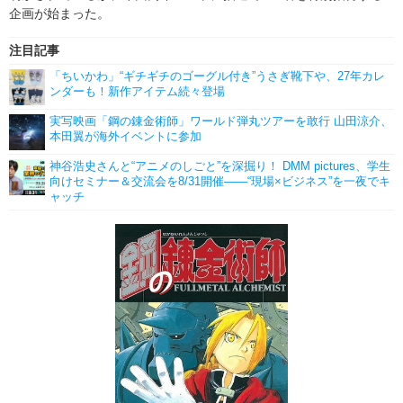
企画が始まった。
注目記事
「ちいかわ」“ギチギチのゴーグル付き”うさぎ靴下や、27年カレ
ンダーも！新作アイテム続々登場
実写映画「鋼の錬金術師」ワールド弾丸ツアーを敢行 山田涼介、
本田翼が海外イベントに参加
神谷浩史さんと“アニメのしごと”を深掘り！ DMM pictures、学生
向けセミナー＆交流会を8/31開催――“現場×ビジネス”を一夜でキ
ャッチ