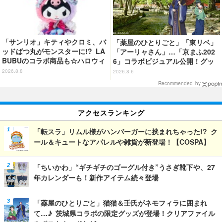
「サンリオ」キティやクロミ、バ
「薬屋のひとりごと」「東リベ」
ッドばつ丸がモンスターに!? LA
「アーリャさん」…「京まふ202
BUBUのコラボ商品も☆ハロウィ
6」コラボビジュアル公開！グッ
ーングッズ情報が到着【サンリオ
ズなどの最新情報も
2026.8.8
2026.8.6
ピューロランド】
Recommended by
アクセスランキング
「転スラ」リムル様がハンバーガーに挟まれちゃった!? ク
ール＆キュートなアパレルや雑貨が新登場！【COSPA】
「ちいかわ」“ギチギチのゴーグル付き”うさぎ靴下や、27
年カレンダーも！新作アイテム続々登場
「薬屋のひとりごと」猫猫＆壬氏がネモフィラに囲まれ
て…♪ 茨城県コラボの限定グッズが登場！クリアファイル