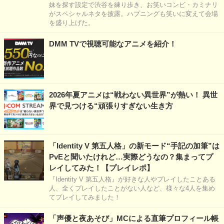
妹を探す設定で渋谷を練り歩き、お笑いコンビ・カミナリ
がスペシャルネタを披露。ハプニングも笑いに変えて会場
を盛り上げた。
DMM TVで視聴可能なアニメを紹介！
2026年夏アニメは“戦わない異世界”が熱い！ 異世
界で見つける“頑張りすぎない生き方
「Identity V 第五人格」の新モード“手記の加筆”は
PvEと聞いたけれど…実際どうなの？集まってプ
レイしてみた！【プレイレポ】
『Identity V 第五人格』が好きな人やプレイしたことある
人、全くプレイしたことがない人など、様々な4人を集め
てプレイしてみました！
「声優と夜あそび」MCによる直筆プロフィール帳