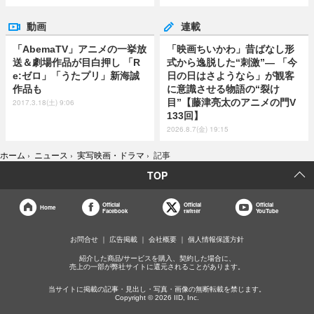
動画
連載
「AbemaTV」アニメの一挙放
「映画ちいかわ」昔ばなし形
送＆劇場作品が目白押し 「R
式から逸脱した“刺激”― 「今
e:ゼロ」「うたプリ」新海誠
日の日はさようなら」が観客
作品も
に意識させる物語の“裂け
目”【藤津亮太のアニメの門V
2017.3.18(土) 9:06
133回】
2026.8.7(金) 19:15
ホーム
›
ニュース
›
実写映画・ドラマ
›
記事
TOP
Official
Official
Official
Home
Facebook
twitter
YouTube
お問合せ
広告掲載
会社概要
個人情報保護方針
紹介した商品/サービスを購入、契約した場合に、
売上の一部が弊社サイトに還元されることがあります。
当サイトに掲載の記事・見出し・写真・画像の無断転載を禁じます。
Copyright © 2026 IID, Inc.