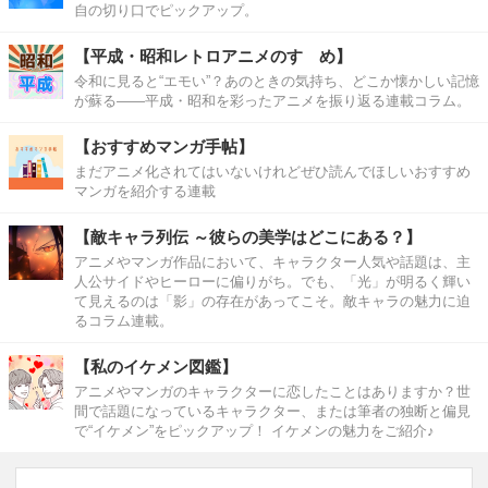
自の切り口でピックアップ。
【平成・昭和レトロアニメのすゝめ】
令和に見ると“エモい”？あのときの気持ち、どこか懐かしい記憶
が蘇る――平成・昭和を彩ったアニメを振り返る連載コラム。
【おすすめマンガ手帖】
まだアニメ化されてはいないけれどぜひ読んでほしいおすすめ
マンガを紹介する連載
【敵キャラ列伝 ～彼らの美学はどこにある？】
アニメやマンガ作品において、キャラクター人気や話題は、主
人公サイドやヒーローに偏りがち。でも、「光」が明るく輝い
て見えるのは「影」の存在があってこそ。敵キャラの魅力に迫
るコラム連載。
【私のイケメン図鑑】
アニメやマンガのキャラクターに恋したことはありますか？世
間で話題になっているキャラクター、または筆者の独断と偏見
で“イケメン”をピックアップ！ イケメンの魅力をご紹介♪