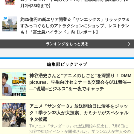
月2日23時まで】
約25億円の新エリア開業☆「サンエックス」リラックマ＆
すみっコぐらしのアトラクションにショップ、レストラン
も！「富士急ハイランド」内【レポート】
ランキングをもっと見る
編集部ピックアップ
神谷浩史さんと“アニメのしごと”を深掘り！ DMM
pictures、学生向けセミナー＆交流会を8/31開催―
―“現場×ビジネス”を一夜でキャッチ
アニメ『サンダー３』放送開始日に渋谷をジャッ
ク！学ラン33人が大捜索、カミナリがスペシャル
ネタ披露
TVアニメ『サンダー３』の放送開始を記念し、7月8日に
渋谷で街頭イベントが開催された。学ラン33人が主人公の