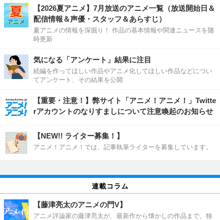
【2026夏アニメ】7月放送のアニメ一覧（放送開始日＆
配信情報＆声優・スタッフ＆あらすじ）
夏アニメの情報を深掘り！ 作品の基本情報や関連ニュースを随
時更新
気になる「アンケート」結果に注目
続編を作ってほしい作品やアニメ化してほしい作品などについ
てアンケート、その結果を公開
【重要・注意！】弊サイト「アニメ！アニメ！」Twitte
rアカウントのなりすましについて注意喚起のお知らせ
【NEW!! ライター募集！】
アニメ！アニメ！では、記事執筆ライターを募集しています。
連載コラム
【藤津亮太のアニメの門V】
アニメ評論家の藤津亮太が、最新作から懐かしの作品まで、独