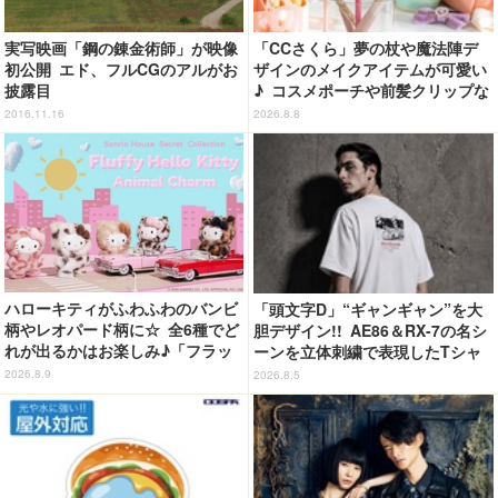
実写映画「鋼の錬金術師」が映像
「CCさくら」夢の杖や魔法陣デ
初公開 エド、フルCGのアルがお
ザインのメイクアイテムが可愛い
披露目
♪ コスメポーチや前髪クリップな
ど…毎日使いたい!!「タイトーく
2016.11.16
2026.8.8
じ」【8月28日～】
ハローキティがふわふわのバンビ
「頭文字D」“ギャンギャン”を大
柄やレオパード柄に☆ 全6種でど
胆デザイン!! AE86＆RX-7の名シ
れが出るかはお楽しみ♪「フラッ
ーンを立体刺繍で表現したTシャ
フィーハローキティチャーム」第
ツ登場
2026.8.9
2026.8.5
2弾登場【8月20日～】