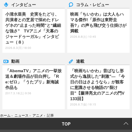
インタビュー
コラム・レビュー
小清水亜美 史実をたどり、
映画「ちいかわ」は大人もハ
共演者との芝居で深めたドレ
マる傑作!「原作は東野圭
ゲネの“止まった時間”と“繊細
吾?」の声も飛び交う仕掛けが
な強さ” TVアニメ「天幕の
満載
ジャードゥーガル」インタビ
2026.8.8(土) 10:45
ュー（８）
2026.8.3(月) 18:00
動画
連載
「AbemaTV」アニメの一挙放
「映画ちいかわ」昔ばなし形
送＆劇場作品が目白押し 「R
式から逸脱した“刺激”― 「今
e:ゼロ」「うたプリ」新海誠
日の日はさようなら」が観客
作品も
に意識させる物語の“裂け
目”【藤津亮太のアニメの門V
2017.3.18(土) 9:06
133回】
2026.8.7(金) 19:15
ホーム
›
ニュース
›
アニメ
›
記事
TOP