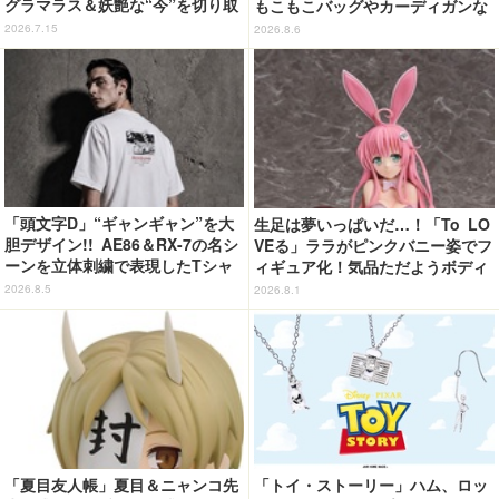
グラマラス＆妖艶な“今”を切り取
もこもこバッグやカーディガンな
り！3冊目写真集が発売中
ど全8型
2026.7.15
2026.8.6
「頭文字D」“ギャンギャン”を大
生足は夢いっぱいだ…！「To LO
胆デザイン!! AE86＆RX-7の名シ
VEる」ララがピンクバニー姿でフ
ーンを立体刺繍で表現したTシャ
ィギュア化！気品ただようボディ
ツ登場
に注目
2026.8.5
2026.8.1
「夏目友人帳」夏目＆ニャンコ先
「トイ・ストーリー」ハム、ロッ