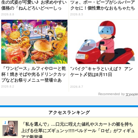
生の式姿が可愛い♪ お求めやすい
ツォ、ボー・ピープがシルバーア
価格の「ねんどろいどべーしっ
クセに！個性豊かなおもちゃたち
く」から登場！ ちんまい二人が
をオシャレに身につけよう♪
2026.8.8
2026.8.5
並んだ姿にキュン☆
「ワンピース」ルフィやローと乾
“バイク”キャラといえば？ アン
杯！焼きそばや光るドリンクカッ
ケート〆切は8月11日
プなどお祭りメニュー登場☆あ
の“麦わら帽子”もグッズ化!? 【U
2026.8.2
2026.8.7
SJ「ワンピース・プレミア・サマ
Recommended by
ー」が開幕】
アクセスランキング
「私を選んで」…口元に咥えた値札やスカートの裾を持ち
上げる仕草にズギュンッ!!!!ベルドール「ロゼ」がフィギュ
アで新登場