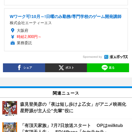
Wワーク可!10月～!日曜のみ勤務/専門学校のゲーム開発講師
株式会社エーティーエス
大阪府
時給2,800円～
業務委託
Sponsored by
シェア
ポスト
送る
関連ニュース
森見登美彦の「夜は短し歩けよ乙女」がアニメ映画化
星野源が主人公“先輩”役に
「有頂天家族」7月7日放送スタート OPはmilktub
「有頂天人生」、EDはfhana「ケセラセラ」