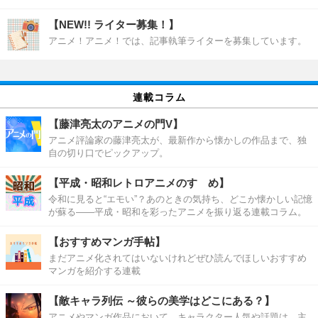
【NEW!! ライター募集！】
アニメ！アニメ！では、記事執筆ライターを募集しています。
連載コラム
【藤津亮太のアニメの門V】
アニメ評論家の藤津亮太が、最新作から懐かしの作品まで、独
自の切り口でピックアップ。
【平成・昭和レトロアニメのすゝめ】
令和に見ると“エモい”？あのときの気持ち、どこか懐かしい記憶
が蘇る――平成・昭和を彩ったアニメを振り返る連載コラム。
【おすすめマンガ手帖】
まだアニメ化されてはいないけれどぜひ読んでほしいおすすめ
マンガを紹介する連載
【敵キャラ列伝 ～彼らの美学はどこにある？】
アニメやマンガ作品において、キャラクター人気や話題は、主