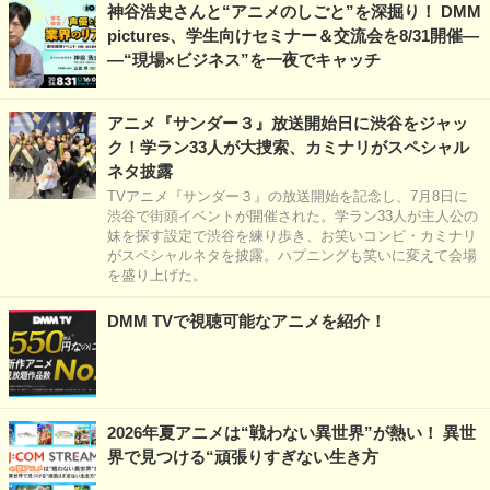
神谷浩史さんと“アニメのしごと”を深掘り！ DMM
pictures、学生向けセミナー＆交流会を8/31開催―
―“現場×ビジネス”を一夜でキャッチ
アニメ『サンダー３』放送開始日に渋谷をジャッ
ク！学ラン33人が大捜索、カミナリがスペシャル
ネタ披露
TVアニメ『サンダー３』の放送開始を記念し、7月8日に
渋谷で街頭イベントが開催された。学ラン33人が主人公の
妹を探す設定で渋谷を練り歩き、お笑いコンビ・カミナリ
がスペシャルネタを披露。ハプニングも笑いに変えて会場
を盛り上げた。
DMM TVで視聴可能なアニメを紹介！
2026年夏アニメは“戦わない異世界”が熱い！ 異世
界で見つける“頑張りすぎない生き方