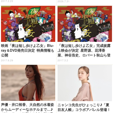
2017.2.23
2026.7.31
映画「夜は短し歩けよ乙女」Blu-
「夜は短し歩けよ乙女」完成披露
ray＆DVD発売日決定 特典情報も
上映会が決定 星野源、花澤香
公開
菜、神谷浩史、ロバート秋山ら登
壇
2017.6.29
2017.3.2
声優・井口裕香、大自然の水着姿
ニャンコ先生がひょっこり♪「夏
からムーディーなホテルまで…♪
目友人帳」コラボアパレル登場！