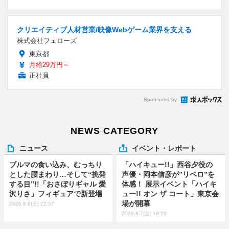
クリエイティブ人材営業/映像Webゲーム業界を支える
株式会社フェローズ
東京都
月給29万円～
正社員
Sponsored by
NEWS CATEGORY
ニュース
イベント・レポート
ブルマの食い込み、むっちり
「ハイキュー!!」西谷夕役の
とした腰まわり…そして“挑発
声優・岡本信彦が”リベロ”を
する目”!!「おさぼりギャル 愛
体感！ 展示イベント「ハイキ
沢りさ」フィギュアで新登場
ュー!! オン ザ コート」東京会
場が開幕
2026.8.8(土) 22:37
2026.8.7(金) 18:20