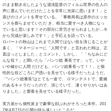
のまま動き出したような湯浅監督のフィルム世界の住人の
声に選んでいただけたことを非常に光栄に思います！」と
喜びのコメントを寄せている。「事務局長は原作のエッセ
ンスを膨らませていただ き、相当に愛すべき人物になっ
ていると思います！その部分に苦労させられましたが…今
から完成が楽しみです！」と手応えを語っている。
ロバートの秋山はこれまで人間ではない役を演じることが
多く、「マネージャーに「人間です」と言われた時は、正
直ほっとしました」とコメント。しかし、「「ちなみにど
んな役？」と聞いたら「パンツ総 番長です」って。いや
いや確かに人間 だけども、パンツ総番長って！！」と個
性的な役どころに戸惑いを見せている様子だったようだ。
「“パンツ総番長”はとても一途で、 ロマンチストで、愛嬌
のあるキャラだったので、演じていて、凄くやりがいはあ
りました」と愛着を見せている様子だった。
実力派から個性派まで豪華な顔ぶれがそろった本作。201
7年4月7日の公開が待ち遠しいところだ。