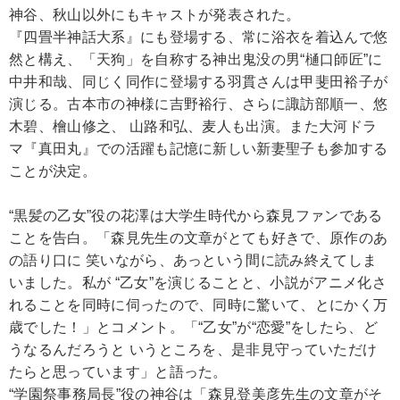
神谷、秋山以外にもキャストが発表された。
『四畳半神話大系』にも登場する、常に浴衣を着込んで悠
然と構え、「天狗」を自称する神出鬼没の男“樋口師匠”に
中井和哉、同じく同作に登場する羽貫さんは甲斐田裕子が
演じる。古本市の神様に吉野裕行、さらに諏訪部順一、悠
木碧、檜山修之、 山路和弘、麦人も出演。また大河ドラ
マ『真田丸』での活躍も記憶に新しい新妻聖子も参加する
ことが決定。
“黒髪の乙女”役の花澤は大学生時代から森見ファンである
ことを告白。「森見先生の文章がとても好きで、原作のあ
の語り口に 笑いながら、あっという間に読み終えてしま
いました。私が “乙女”を演じることと、小説がアニメ化さ
れることを同時に伺ったので、同時に驚いて、とにかく万
歳でした！」とコメント。「“乙女”が“恋愛”をしたら、ど
うなるんだろうと いうところを、是非見守っていただけ
たらと思っています」と語った。
“学園祭事務局長”役の神谷は「森見登美彦先生の文章がそ