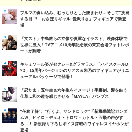
ブルマの食い込み、むっちりとした腰まわり…そして“挑発
する目”!!「おさぼりギャル 愛沢りさ」フィギュアで新登
場
「文スト」中島敦らの立像や貴重なイラスト、映像体験で
世界に没入！TVアニメ10周年記念展の東京会場フォトレポ
ートが到着
キャミソール姿がセクシー&グラマラス♪ 「ハイスクールD
×D」15周年バージョンのリアス＆朱乃のフィギュアがリニ
ューアルパッケージで登場！
「忍たま」五年生＆六年生をイメージ！手裏剣、髪を結う
仕草…和の趣を感じさせる「MAYLA」パンプス
“任務了解”、“行くよ、サンドロック”「新機動戦記ガンダ
ムＷ」ヒイロ・デュオ・トロワ・カトル・五飛の声がす
る…！ 新規録り下ろしボイス搭載のワイヤレスイヤホンが
登場