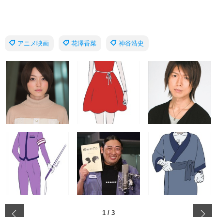
アニメ映画
花澤香菜
神谷浩史
‹
1
/
3