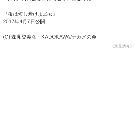
『夜は短し歩けよ乙女』
2017年4月7日公開
(C) 森見登美彦・KADOKAWA/ナカメの会
《尾花浩介》