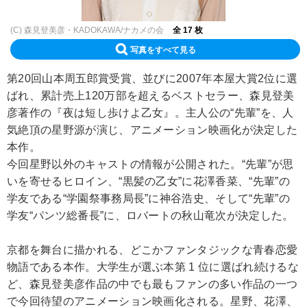
(C) 森見登美彦・KADOKAWA/ナカメの会
全 17 枚
写真をすべて見る
第20回山本周五郎賞受賞、並びに2007年本屋大賞2位に選
ばれ、累計売上120万部を超えるベストセラー、森見登美
彦著作の『夜は短し歩けよ乙女』。主人公の“先輩”を、人
気絶頂の星野源が演じ、アニメーション映画化が決定した
本作。
今回星野以外のキャストの情報が公開された。“先輩”が思
いを寄せるヒロイン、“黒髪の乙女”に花澤香菜、“先輩”の
学友である“学園祭事務局長”に神谷浩史、そして“先輩”の
学友“パンツ総番長”に、ロバートの秋山竜次が決定した。
京都を舞台に描かれる、どこかファンタジックな青春恋愛
物語である本作。大学生が選ぶ本第 1 位に選ばれ続けるな
ど、森見登美彦作品の中でも最もファンの多い作品の一つ
で今回待望のアニメーション映画化される。星野、花澤、