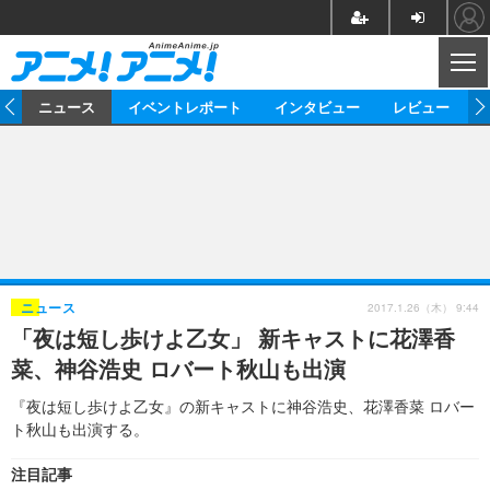
CL
ム
ニュース
イベントレポート
インタビュー
レビュー
ニュース
アニメ
映画/ドラマ
イベントレポート
マンガ
ノベル
アニメ
映画
インタビュー
音楽
声優
ライブ
舞台
スタッフ
声優
レビュー
2017.1.26（木） 9:44
ニュース
「夜は短し歩けよ乙女」 新キャストに花澤香
ゲーム
グッズ
海外イベント
ビジネス
俳優・タレント
アーティスト
アニメ
実写
動画
菜、神谷浩史 ロバート秋山も出演
イベント
海外
ビジネス
書評
イベント
アニメ
映画/ドラマ
連載・コラム
『夜は短し歩けよ乙女』の新キャストに神谷浩史、花澤香菜 ロバー
ト秋山も出演する。
ゲーム
座談会
アニメ！アニメ！TV
ABEMA Cafe
注目記事