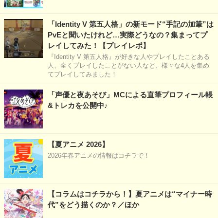
「Identity V 第五人格」の新モード“手記の加筆”は
PvEと聞いたけれど…実際どうなの？集まってプ
レイしてみた！【プレイレポ】
『Identity V 第五人格』が好きな人やプレイしたことある
人、全くプレイしたことがない人など、様々な4人を集め
てプレイしてみました！
「声優と夜あそび」MCによる直筆プロフィール帳
&トレカを公開中♪
【夏アニメ 2026】
2026年春アニメの情報はコチラで！
【コラムはコチラから！】夏アニメは“マイナー時
代”をどう描くのか？／ほか