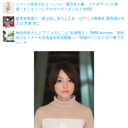
ニャンコ先生がひょっこり♪「夏目友人帳」コラボアパレル登
場！もこもこバッグやカーディガンなど全8型
森見登美彦の「夜は短し歩けよ乙女」がアニメ映画化 星野源が主
人公“先輩”役に
神谷浩史さんと“アニメのしごと”を深掘り！ DMM pictures、学生
向けセミナー＆交流会を8/31開催――“現場×ビジネス”を一夜でキ
ャッチ