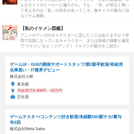
人公サイドやヒーローに偏りがち。でも、「光」が明るく輝い
て見えるのは「影」の存在があってこそ。敵キャラの魅力に迫
るコラム連載。
【私のイケメン図鑑】
アニメやマンガのキャラクターに恋したことはありますか？世
間で話題になっているキャラクター、または筆者の独断と偏見
で“イケメン”をピックアップ！ イケメンの魅力をご紹介♪
ゲームUI・GUIの開発サポートスタッフ/第2新卒歓迎/有給消
化率高い・IT業界デビュー
株式会社小林
東京都
月給30万8,900円～50万円
正社員
ゲームテスター/コンテンツ好き歓迎/未経験OK/駅チカ/賞与
年2回
株式会社Meta Sales