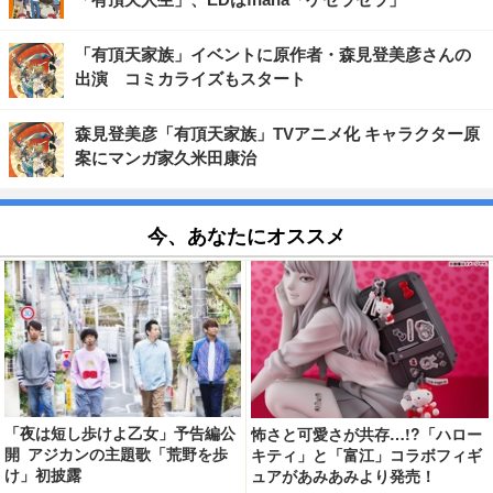
「有頂天家族」イベントに原作者・森見登美彦さんの
出演 コミカライズもスタート
森見登美彦「有頂天家族」TVアニメ化 キャラクター原
案にマンガ家久米田康治
今、あなたにオススメ
「夜は短し歩けよ乙女」予告編公
怖さと可愛さが共存…!?「ハロー
開 アジカンの主題歌「荒野を歩
キティ」と「富江」コラボフィギ
け」初披露
ュアがあみあみより発売！