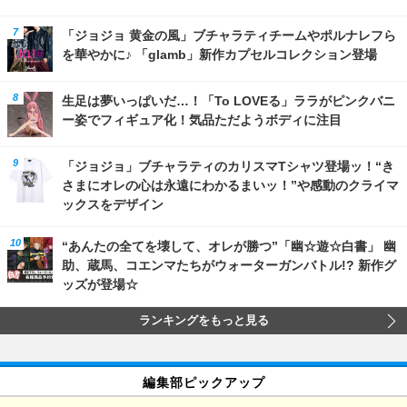
「ジョジョ 黄金の風」ブチャラティチームやポルナレフら
を華やかに♪ 「glamb」新作カプセルコレクション登場
生足は夢いっぱいだ…！「To LOVEる」ララがピンクバニ
ー姿でフィギュア化！気品ただようボディに注目
「ジョジョ」ブチャラティのカリスマTシャツ登場ッ！“き
さまにオレの心は永遠にわかるまいッ！”や感動のクライマ
ックスをデザイン
“あんたの全てを壊して、オレが勝つ”「幽☆遊☆白書」 幽
助、蔵馬、コエンマたちがウォーターガンバトル!? 新作グ
ッズが登場☆
ランキングをもっと見る
編集部ピックアップ