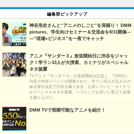
編集部ピックアップ
神谷浩史さんと“アニメのしごと”を深掘り！ DMM
pictures、学生向けセミナー＆交流会を8/31開催―
―“現場×ビジネス”を一夜でキャッチ
アニメ『サンダー３』放送開始日に渋谷をジャッ
ク！学ラン33人が大捜索、カミナリがスペシャル
ネタ披露
TVアニメ『サンダー３』の放送開始を記念し、7月8日に
渋谷で街頭イベントが開催された。学ラン33人が主人公の
妹を探す設定で渋谷を練り歩き、お笑いコンビ・カミナリ
がスペシャルネタを披露。ハプニングも笑いに変えて会場
を盛り上げた。
DMM TVで視聴可能なアニメを紹介！