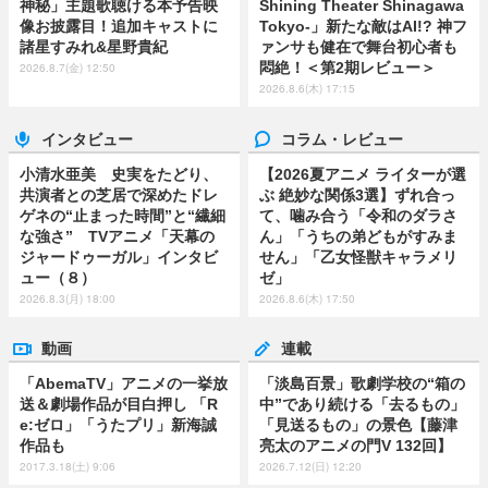
神秘」主題歌聴ける本予告映
Shining Theater Shinagawa
像お披露目！追加キャストに
Tokyo-」新たな敵はAI!? 神フ
諸星すみれ&星野貴紀
ァンサも健在で舞台初心者も
悶絶！＜第2期レビュー＞
2026.8.7(金) 12:50
2026.8.6(木) 17:15
インタビュー
コラム・レビュー
小清水亜美 史実をたどり、
【2026夏アニメ ライターが選
共演者との芝居で深めたドレ
ぶ 絶妙な関係3選】ずれ合っ
ゲネの“止まった時間”と“繊細
て、噛み合う「令和のダラさ
な強さ” TVアニメ「天幕の
ん」「うちの弟どもがすみま
ジャードゥーガル」インタビ
せん」「乙女怪獣キャラメリ
ュー（８）
ゼ」
2026.8.3(月) 18:00
2026.8.6(木) 17:50
動画
連載
「AbemaTV」アニメの一挙放
「淡島百景」歌劇学校の“箱の
送＆劇場作品が目白押し 「R
中”であり続ける「去るもの」
e:ゼロ」「うたプリ」新海誠
「見送るもの」の景色【藤津
作品も
亮太のアニメの門V 132回】
2017.3.18(土) 9:06
2026.7.12(日) 12:20