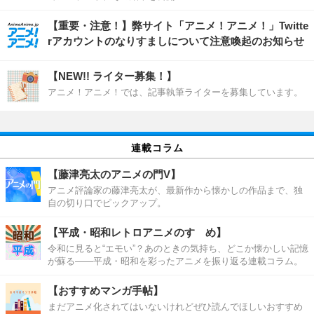
【重要・注意！】弊サイト「アニメ！アニメ！」Twitte
rアカウントのなりすましについて注意喚起のお知らせ
【NEW!! ライター募集！】
アニメ！アニメ！では、記事執筆ライターを募集しています。
連載コラム
【藤津亮太のアニメの門V】
アニメ評論家の藤津亮太が、最新作から懐かしの作品まで、独
自の切り口でピックアップ。
【平成・昭和レトロアニメのすゝめ】
令和に見ると“エモい”？あのときの気持ち、どこか懐かしい記憶
が蘇る――平成・昭和を彩ったアニメを振り返る連載コラム。
【おすすめマンガ手帖】
まだアニメ化されてはいないけれどぜひ読んでほしいおすすめ