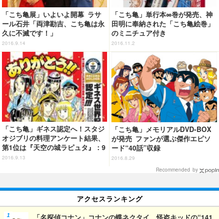
「こち亀展」いよいよ開幕 ラサ
「こち亀」単行本∞巻が発売、神
ール石井「両津勘吉、こち亀は永
田明に奉納された「こち亀絵巻」
久に不滅です！」
のミニチュア付き
2016.9.14
2016.11.2
「こち亀」ギネス認定へ！スタジ
「こち亀」メモリアルDVD-BOX
オジブリの料理アンケート結果、
が発売 ファンが選ぶ傑作エピソ
第1位は『天空の城ラピュタ』：9
ード“40話”収録
月12日記事まとめ
2016.9.13
2016.8.29
Recommended by
アクセスランキング
「名探偵コナン」コナンの蝶ネクタイ、怪盗キッドの“141