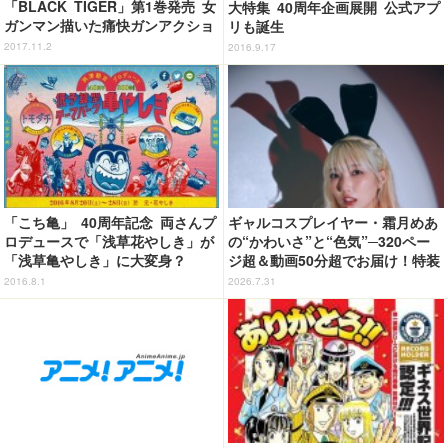
「BLACK TIGER」第1巻発売 女
大特集 40周年企画展開 公式アプ
ガンマン描いた痛快ガンアクショ
リも誕生
ン
2017.11.2
2016.9.17
「こち亀」 40周年記念 両さんプ
ギャルコスプレイヤー・霜月めあ
ロデュースで「浅草花やしき」が
の“かわいさ”と“色気”─320ペー
「浅草亀やしき」に大変身？
ジ超＆動画50分超でお届け！特装
合本版のデジタル写真集が登場
2016.8.1
2026.7.31