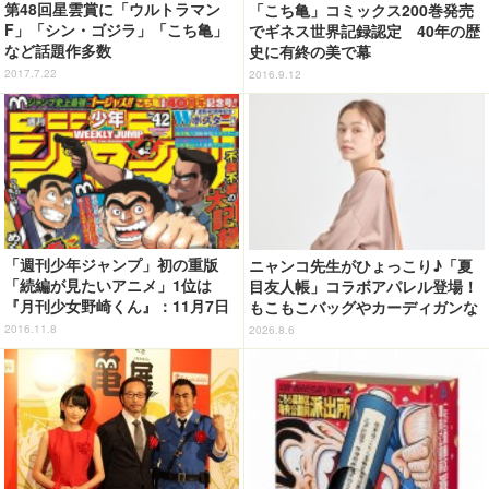
第48回星雲賞に「ウルトラマン
「こち亀」コミックス200巻発売
F」「シン・ゴジラ」「こち亀」
でギネス世界記録認定 40年の歴
など話題作多数
史に有終の美で幕
2017.7.22
2016.9.12
「週刊少年ジャンプ」初の重版
ニャンコ先生がひょっこり♪「夏
「続編が見たいアニメ」1位は
目友人帳」コラボアパレル登場！
『月刊少女野崎くん』：11月7日
もこもこバッグやカーディガンな
記事まとめ
ど全8型
2016.11.8
2026.8.6