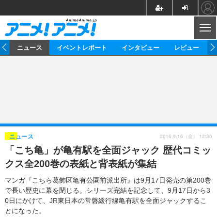
CL
ム
ニュース
イベントレポート
インタビュー
レビュー
ニュース
アニメ
映画/ドラマ
イベントレポート
マンガ
ノベル
アニメ
映画
インタビュー
音楽
声優
ライブ
舞台
スタッフ
声優
レビュー
2016.9.16（金） 12:30
ニュース
「こち亀」が亀有駅を全面ジャック 歴代コミッ
ゲーム
グッズ
海外イベント
ビジネス
俳優・タレント
アーティスト
アニメ
実写
動画
クス全200巻の表紙と背表紙が集結
イベント
海外
ビジネス
書評
イベント
アニメ
映画/ドラマ
連載・コラム
マンガ『こちら葛飾区亀有公園前派出所』は9月17日発売の第200巻
で長い歴史に幕を閉じる。シリーズ完結を記念して、9月17日から3
ゲーム
座談会
アニメ！アニメ！TV
ABEMA Cafe
0日にかけて、JR東日本の常磐緩行線亀有駅を全面ジャックするこ
とになった。