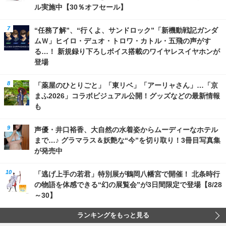
ル実施中【30％オフセール】
“任務了解”、“行くよ、サンドロック”「新機動戦記ガンダ
ムＷ」ヒイロ・デュオ・トロワ・カトル・五飛の声がす
る…！ 新規録り下ろしボイス搭載のワイヤレスイヤホンが
登場
「薬屋のひとりごと」「東リベ」「アーリャさん」…「京
まふ2026」コラボビジュアル公開！グッズなどの最新情報
も
声優・井口裕香、大自然の水着姿からムーディーなホテル
まで…♪ グラマラス＆妖艶な“今”を切り取り！3冊目写真集
が発売中
「逃げ上手の若君」特別展が鶴岡八幡宮で開催！ 北条時行
の物語を体感できる“幻の展覧会”が3日間限定で登場【8/28
～30】
ランキングをもっと見る