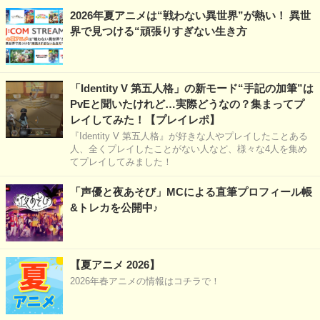
2026年夏アニメは“戦わない異世界”が熱い！ 異世
界で見つける“頑張りすぎない生き方
「Identity V 第五人格」の新モード“手記の加筆”は
PvEと聞いたけれど…実際どうなの？集まってプ
レイしてみた！【プレイレポ】
『Identity V 第五人格』が好きな人やプレイしたことある
人、全くプレイしたことがない人など、様々な4人を集め
てプレイしてみました！
「声優と夜あそび」MCによる直筆プロフィール帳
&トレカを公開中♪
【夏アニメ 2026】
2026年春アニメの情報はコチラで！