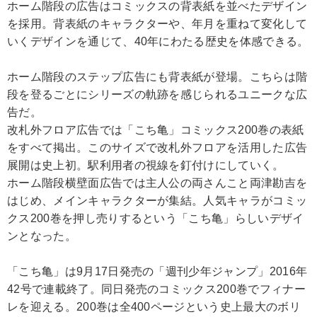
ホーム階段の広告はコミックスの背表紙を並べたデザイン
を採用。背表紙のキャラクターや、年月を重ねて変化して
いくデザインを通じて、40年にわたる歴史を体感できる。
ホーム階段のステップ広告にも背表紙が登場。こちらは階
段を登るごとにシリーズの軌跡を感じられるユニークな広
告だ。
改札外フロア広告では「こち亀」コミックス200巻の表紙
をすべて掲出。このサイズで改札外フロアを活用した広告
展開は史上初。駅利用者の視線を釘付けにしていく。
ホーム階段横壁面広告では主人公の両さんこと両津勘吉を
はじめ、メインキャラクターが集結。人気キャラがコミッ
クス200巻を押し売りするという「こち亀」らしいデザイ
ンとなった。
「こち亀」は9月17日発売の「週刊少年ジャンプ」2016年
42号で連載終了。同日発売のコミックス200巻でフィナー
レを迎える。200巻は全400ページという史上最大のボリ