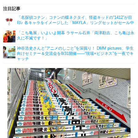
注目記事
「名探偵コナン」コナンの蝶ネクタイ、怪盗キッドの“1412”が目
印♪ 各キャラをイメージした「MAYLA」リングセットがセール中
「こち亀展」いよいよ開幕 ラサール石井「両津勘吉、こち亀は永
久に不滅です！」
神谷浩史さんと“アニメのしごと”を深掘り！ DMM pictures、学生
向けセミナー＆交流会を8/31開催――“現場×ビジネス”を一夜でキ
ャッチ