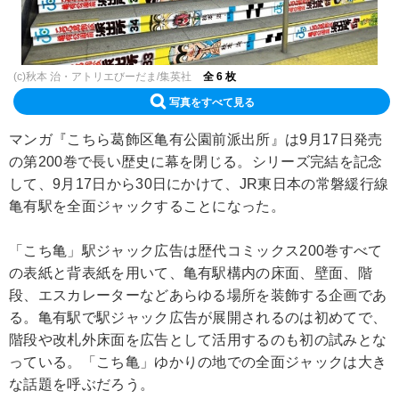
(c)秋本 治・アトリエびーだま/集英社
全 6 枚
写真をすべて見る
マンガ『こちら葛飾区亀有公園前派出所』は9月17日発売
の第200巻で長い歴史に幕を閉じる。シリーズ完結を記念
して、9月17日から30日にかけて、JR東日本の常磐緩行線
亀有駅を全面ジャックすることになった。
「こち亀」駅ジャック広告は歴代コミックス200巻すべて
の表紙と背表紙を用いて、亀有駅構内の床面、壁面、階
段、エスカレーターなどあらゆる場所を装飾する企画であ
る。亀有駅で駅ジャック広告が展開されるのは初めてで、
階段や改札外床面を広告として活用するのも初の試みとな
っている。「こち亀」ゆかりの地での全面ジャックは大き
な話題を呼ぶだろう。