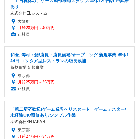
「土日祝休み」ゲーム動作確認スタッフ/年休120日以上/昇給
あり
株式会社ELシステム
大阪府
月給28万円～40万円
正社員
和食, 寿司・鮨/店長・店長候補/オープニング 新規事業 年休1
44日 エンタメ型レストランの店長候補
新規事業 新規事業
東京都
月給25万円～35万円
正社員
「第二新卒歓迎!ゲーム業界へリスタート」ゲームテスター/
未経験OK/研修あり/シンプル作業
株式会社SNJAPAN
東京都
月給27万円～34万円