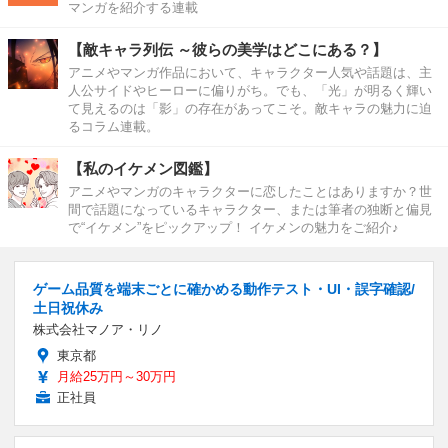
マンガを紹介する連載
【敵キャラ列伝 ～彼らの美学はどこにある？】
アニメやマンガ作品において、キャラクター人気や話題は、主
人公サイドやヒーローに偏りがち。でも、「光」が明るく輝い
て見えるのは「影」の存在があってこそ。敵キャラの魅力に迫
るコラム連載。
【私のイケメン図鑑】
アニメやマンガのキャラクターに恋したことはありますか？世
間で話題になっているキャラクター、または筆者の独断と偏見
で“イケメン”をピックアップ！ イケメンの魅力をご紹介♪
ゲーム品質を端末ごとに確かめる動作テスト・UI・誤字確認/
土日祝休み
株式会社マノア・リノ
東京都
月給25万円～30万円
正社員