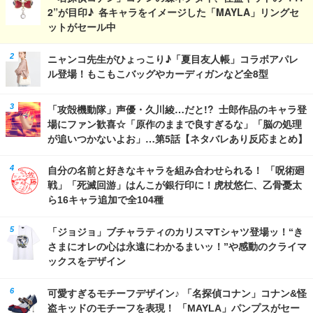
2”が目印♪ 各キャラをイメージした「MAYLA」リングセ
ットがセール中
ニャンコ先生がひょっこり♪「夏目友人帳」コラボアパレ
ル登場！もこもこバッグやカーディガンなど全8型
「攻殻機動隊」声優・久川綾…だと!? 士郎作品のキャラ登
場にファン歓喜☆「原作のままで良すぎるな」「脳の処理
が追いつかないよお」…第5話【ネタバレあり反応まとめ】
自分の名前と好きなキャラを組み合わせられる！ 「呪術廻
戦」「死滅回游」はんこが銀行印に！虎杖悠仁、乙骨憂太
ら16キャラ追加で全104種
「ジョジョ」ブチャラティのカリスマTシャツ登場ッ！“き
さまにオレの心は永遠にわかるまいッ！”や感動のクライマ
ックスをデザイン
可愛すぎるモチーフデザイン♪ 「名探偵コナン」コナン&怪
盗キッドのモチーフを表現！ 「MAYLA」パンプスがセー