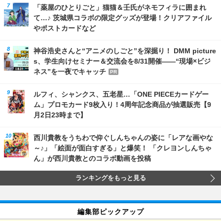
「薬屋のひとりごと」猫猫＆壬氏がネモフィラに囲まれ
て…♪ 茨城県コラボの限定グッズが登場！クリアファイル
やポストカードなど
神谷浩史さんと“アニメのしごと”を深掘り！ DMM picture
s、学生向けセミナー＆交流会を8/31開催――“現場×ビジ
ネス”を一夜でキャッチ
PR
ルフィ、シャンクス、五老星…「ONE PIECEカードゲー
ム」プロモカード9枚入り！4周年記念商品が抽選販売【9
月2日23時まで】
西川貴教をうちわで仰ぐしんちゃんの姿に「レアな画やな
～♪」「絵面が面白すぎる」と爆笑！ 「クレヨンしんちゃ
ん」が西川貴教とのコラボ動画を投稿
ランキングをもっと見る
編集部ピックアップ