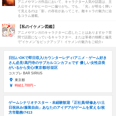
アニメやマンガ作品において、キャラクター人気や話題は、主
人公サイドやヒーローに偏りがち。でも、「光」が明るく輝い
て見えるのは「影」の存在があってこそ。敵キャラの魅力に迫
るコラム連載。
【私のイケメン図鑑】
アニメやマンガのキャラクターに恋したことはありますか？世
間で話題になっているキャラクター、または筆者の独断と偏見
で“イケメン”をピックアップ！ イケメンの魅力をご紹介♪
日払いOKで即日収入/カウンターレディ/アニメ・ゲーム好き
さん必見!高円寺のサブカルコンカフェです 優しい女性店長
がいるから安心/東京都/杉並区
コスプレ BAR SIRIUS
東京都
時給1,700円～
ゲームシナリオテスター・未経験歓迎「正社員/研修あり/土
日祝休み/服装自由」あなたのアイデアがゲームを変える/枚
方市勤務/7413