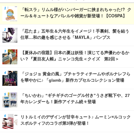
「転スラ」リムル様がハンバーガーに挟まれちゃった!? ク
ール＆キュートなアパレルや雑貨が新登場！【COSPA】
「忍たま」五年生＆六年生をイメージ！手裏剣、髪を結う
仕草…和の趣を感じさせる「MAYLA」パンプス
【夏休みの宿題】日本の夏は妖怪！演じてる声優わかるか
い？『夏目友人帳』ニャンコ先生＜クイズ 第2回＞
「ジョジョ 黄金の風」ブチャラティチームやポルナレフら
を華やかに♪ 「glamb」新作カプセルコレクション登場
「ちいかわ」“ギチギチのゴーグル付き”うさぎ靴下や、27
年カレンダーも！新作アイテム続々登場
リトルミイのデザインが甘辛キュート♪ ムーミン×ルコック
スポルティフのコラボ第3弾が登場！