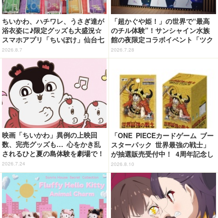
ちいかわ、ハチワレ、うさぎ達が
「超かぐや姫！」の世界で“最高
浴衣姿に♪限定グッズも大盛況☆
のチル体験”！サンシャイン水族
スマホアプリ「ちいぽけ」仙台七
館の夜限定コラボイベント「ツク
夕まつりに七夕飾りを掲出【レ
ヨミアクアリウム」が癒やしすぎ
2026.8.7
2026.7.28
ポ】
た【体験レポ】
映画「ちいかわ」異例の上映回
「ONE PIECEカードゲーム ブー
数、完売グッズも… 心をかき乱
スターパック 世界最強の戦士」
されるひと夏の島体験を劇場で！
が抽選販売受付中！ 4周年記念し
【ネタバレなし初日レポ】
たボックスを手に入れよう
2026.7.24
2026.8.10