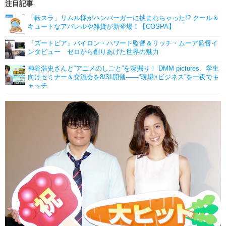
注目記事
「転スラ」リムル様がハンバーガーに挟まれちゃった!? クール＆
キュートなアパレルや雑貨が新登場！【COSPA】
『ズートピア』バイロン・ハワード監督＆リッチ・ムーア監督イ
ンタビュー ゼロから創りあげた世界の魅力
神谷浩史さんと“アニメのしごと”を深掘り！ DMM pictures、学生
向けセミナー＆交流会を8/31開催――“現場×ビジネス”を一夜でキ
ャッチ