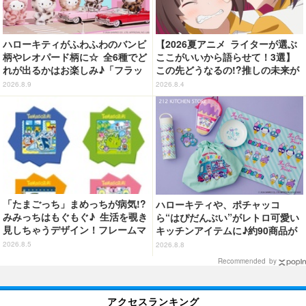
ハローキティがふわふわのバンビ
【2026夏アニメ ライターが選ぶ
柄やレオパード柄に☆ 全6種でど
ここがいいから語らせて！3選】
れが出るかはお楽しみ♪「フラッ
この先どうなるの!?推しの未来が
フィーハローキティチャーム」第
気になりすぎる「鎧真伝サムライ
2026.8.9
2026.8.4
2弾登場【8月20日～】
トルーパー」「乙女怪獣キャラメ
リゼ」「グロウアップショウ 」
「たまごっち」まめっちが病気!?
ハローキティや、ポチャッコ
みみっちはもぐもぐ♪ 生活を覗き
ら“はぴだんぶい”がレトロ可愛い
見しちゃうデザイン！フレームマ
キッチンアイテムに♪約90商品が
グネット「ぴたっとフレーム」登
登場【212 KITCHEN STORE】
2026.8.5
2026.8.8
場☆
Recommended by
アクセスランキング