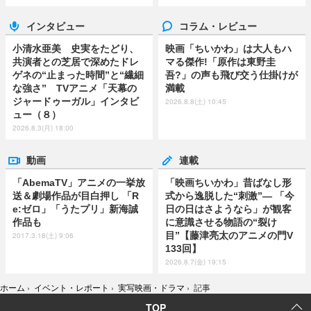
インタビュー
コラム・レビュー
小清水亜美 史実をたどり、
映画「ちいかわ」は大人もハ
共演者との芝居で深めたドレ
マる傑作!「原作は東野圭
ゲネの“止まった時間”と“繊細
吾?」の声も飛び交う仕掛けが
な強さ” TVアニメ「天幕の
満載
ジャードゥーガル」インタビ
2026.8.8(土) 10:45
ュー（８）
2026.8.3(月) 18:00
動画
連載
「AbemaTV」アニメの一挙放
「映画ちいかわ」昔ばなし形
送＆劇場作品が目白押し 「R
式から逸脱した“刺激”― 「今
e:ゼロ」「うたプリ」新海誠
日の日はさようなら」が観客
作品も
に意識させる物語の“裂け
目”【藤津亮太のアニメの門V
2017.3.18(土) 9:06
133回】
2026.8.7(金) 19:15
ホーム
›
イベント・レポート
›
実写映画・ドラマ
›
記事
TOP