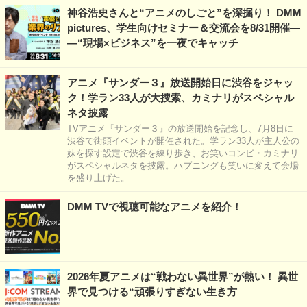
神谷浩史さんと“アニメのしごと”を深掘り！ DMM
pictures、学生向けセミナー＆交流会を8/31開催―
―“現場×ビジネス”を一夜でキャッチ
アニメ『サンダー３』放送開始日に渋谷をジャッ
ク！学ラン33人が大捜索、カミナリがスペシャル
ネタ披露
TVアニメ『サンダー３』の放送開始を記念し、7月8日に
渋谷で街頭イベントが開催された。学ラン33人が主人公の
妹を探す設定で渋谷を練り歩き、お笑いコンビ・カミナリ
がスペシャルネタを披露。ハプニングも笑いに変えて会場
を盛り上げた。
DMM TVで視聴可能なアニメを紹介！
2026年夏アニメは“戦わない異世界”が熱い！ 異世
界で見つける“頑張りすぎない生き方