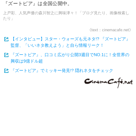
『ズートピア』は全国公開中。
上戸彩、人気声優の森川智之に興味津々！「ブログ見たり、画像検索し
たり」
《text：cinemacafe.net》
【インタビュー】スター・ウォーズも元ネタ!? 『ズートピア』
監督、「いいネタ教えよう」と自ら情報リーク！
『ズートピア』、口コミ広がり公開3週目でNO.1に！全世界の
興収は9億ドル超
『ズートピア』でミッキー発見!? 隠れネタをチェック