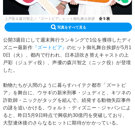
上戸彩＆森川智之／『ズートピア』ヒット御礼舞台挨拶
全 5 枚
写真をすべて見る
公開3週目にして週末興行ランキングで1位を獲得したディ
ズニー最新作
『ズートピア』
のヒット御礼舞台挨拶が5月1
0日（火）、都内で行われ、日本語吹き替えキャストの上
戸彩（ジュディ役）、声優の森川智之（ニック役）が登壇
した。
動物たちが人間のように暮らすハイテク都市「ズートピ
ア」を舞台に、ウサギの新米刑事・ジュディと、キツネの
詐欺師・ニックがタッグを組んで、続発する動物失踪事件
の謎を追いかける。ウォルト・ディズニー・ジャパンによ
ると、昨日5月9日時点で興収約30億円を突破しており、
大型連休後のさらなるヒットに期待がかかっている。