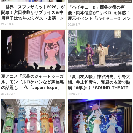
「世界コスプレサミット2026」が
「ハイキュー!!」西谷夕役の声
閉幕！宮田俊哉がサプライズ＆中
優・岡本信彦が”リベロ”を体感！
川翔子は19年ぶりゲスト出演！メ
展示イベント「ハイキュー!! オン
イン会場では延べ25万9000人が
ザ コート」東京会場が開幕
2026.8.4
2026.8.7
来場
夏アニメ「天幕のジャードゥーガ
「夏目友人帳」神谷浩史、小野大
ル」モンゴルロケハンなど舞台裏
輔、井上和彦ら、和風の衣裳で熱
の話題も！ 仏「Japan Expo」
演！8年ぶり「SOUND THEATR
上映イベントレポ
E」夜公演レポート
2026.7.14
2026.7.24