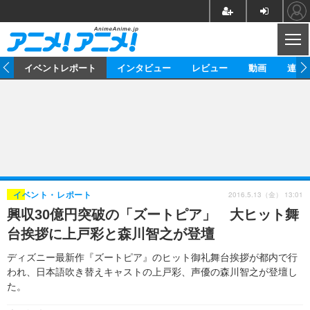
CL
ス
イベントレポート
インタビュー
レビュー
動画
連載
ニュース
アニメ
映画/ドラマ
イベントレポート
マンガ
ノベル
アニメ
映画
インタビュー
音楽
声優
ライブ
舞台
スタッフ
声優
レビュー
2016.5.13（金） 13:01
イベント・レポート
興収30億円突破の「ズートピア」 大ヒット舞
ゲーム
グッズ
海外イベント
ビジネス
俳優・タレント
アーティスト
アニメ
実写
動画
台挨拶に上戸彩と森川智之が登壇
イベント
海外
ビジネス
書評
イベント
アニメ
映画/ドラマ
連載・コラム
ディズニー最新作『ズートピア』のヒット御礼舞台挨拶が都内で行
われ、日本語吹き替えキャストの上戸彩、声優の森川智之が登壇し
ゲーム
座談会
アニメ！アニメ！TV
ABEMA Cafe
た。