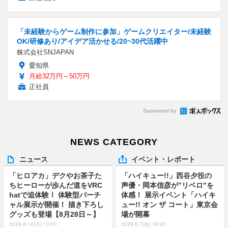
「未経験からゲーム制作に参加」ゲームクリエイター/未経験
OK/研修あり/アイデア活かせる/20~30代活躍中
株式会社SNJAPAN
愛知県
月給32万円～50万円
正社員
Sponsored by
NEWS CATEGORY
ニュース
イベント・レポート
「ヒロアカ」デクやお茶子た
「ハイキュー!!」西谷夕役の
ちヒーローが歩んだ道をVRC
声優・岡本信彦が”リベロ”を
hatで追体験！ 体験型バーチ
体感！ 展示イベント「ハイキ
ャル展示が開催！ 描き下ろし
ュー!! オン ザ コート」東京会
グッズも登場【8月28日～】
場が開幕
2026.8.10(月) 13:00
2026.8.7(金) 18:20