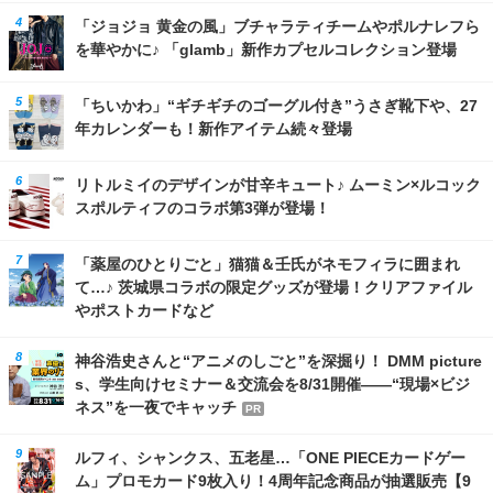
「ジョジョ 黄金の風」ブチャラティチームやポルナレフら
を華やかに♪ 「glamb」新作カプセルコレクション登場
「ちいかわ」“ギチギチのゴーグル付き”うさぎ靴下や、27
年カレンダーも！新作アイテム続々登場
リトルミイのデザインが甘辛キュート♪ ムーミン×ルコック
スポルティフのコラボ第3弾が登場！
「薬屋のひとりごと」猫猫＆壬氏がネモフィラに囲まれ
て…♪ 茨城県コラボの限定グッズが登場！クリアファイル
やポストカードなど
神谷浩史さんと“アニメのしごと”を深掘り！ DMM picture
s、学生向けセミナー＆交流会を8/31開催――“現場×ビジ
ネス”を一夜でキャッチ
PR
ルフィ、シャンクス、五老星…「ONE PIECEカードゲー
ム」プロモカード9枚入り！4周年記念商品が抽選販売【9