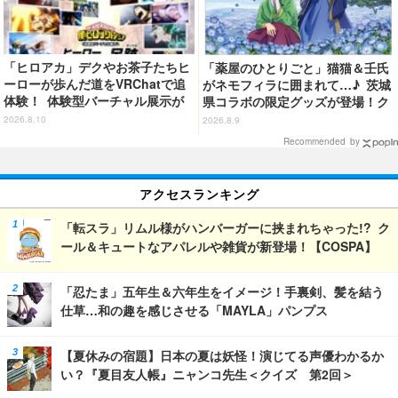
「ヒロアカ」デクやお茶子たちヒ
「薬屋のひとりごと」猫猫＆壬氏
ーローが歩んだ道をVRChatで追
がネモフィラに囲まれて…♪ 茨城
体験！ 体験型バーチャル展示が
県コラボの限定グッズが登場！ク
開催！ 描き下ろしグッズも登場
リアファイルやポストカードなど
2026.8.10
2026.8.9
【8月28日～】
Recommended by
アクセスランキング
「転スラ」リムル様がハンバーガーに挟まれちゃった!? ク
ール＆キュートなアパレルや雑貨が新登場！【COSPA】
「忍たま」五年生＆六年生をイメージ！手裏剣、髪を結う
仕草…和の趣を感じさせる「MAYLA」パンプス
【夏休みの宿題】日本の夏は妖怪！演じてる声優わかるか
い？『夏目友人帳』ニャンコ先生＜クイズ 第2回＞