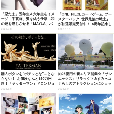
「忍たま」五年生＆六年生をイメ
「ONE PIECEカードゲーム ブー
ージ！手裏剣、髪を結う仕草…和
スターパック 世界最強の戦士」
の趣を感じさせる「MAYLA」パ
が抽選販売受付中！ 4周年記念し
ンプス
たボックスを手に入れよう
2026.8.8
2026.8.10
購入ボタンを“ポチッとな”…とな
約25億円の新エリア開業☆「サン
らない！ お値段なんと150万円
エックス」リラックマ＆すみっコ
超！「ヤッターマン」ドロンジョ
ぐらしのアトラクションにショッ
様が黄金の輝きをまといミニフィ
プ、レストランも！「富士急ハイ
2026.8.6
2026.8.9
ギュア化 ヤッターワン&おだてブ
ランド」内【レポート】
タも