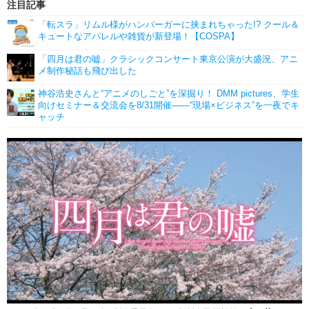
注目記事
「転スラ」リムル様がハンバーガーに挟まれちゃった!? クール＆
キュートなアパレルや雑貨が新登場！【COSPA】
「四月は君の嘘」クラシックコンサート東京公演が大盛況、アニ
メ制作秘話も飛び出した
神谷浩史さんと“アニメのしごと”を深掘り！ DMM pictures、学生
向けセミナー＆交流会を8/31開催――“現場×ビジネス”を一夜でキ
ャッチ