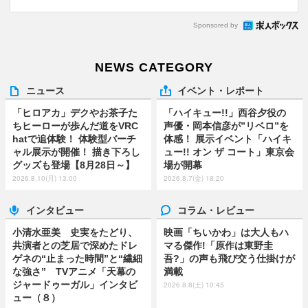
Sponsored by
NEWS CATEGORY
ニュース
イベント・レポート
「ヒロアカ」デクやお茶子た
「ハイキュー!!」西谷夕役の
ちヒーローが歩んだ道をVRC
声優・岡本信彦が”リベロ”を
hatで追体験！ 体験型バーチ
体感！ 展示イベント「ハイキ
ャル展示が開催！ 描き下ろし
ュー!! オン ザ コート」東京会
グッズも登場【8月28日～】
場が開幕
2026.8.10(月) 13:00
2026.8.7(金) 18:20
インタビュー
コラム・レビュー
小清水亜美 史実をたどり、
映画「ちいかわ」は大人もハ
共演者との芝居で深めたドレ
マる傑作!「原作は東野圭
ゲネの“止まった時間”と“繊細
吾?」の声も飛び交う仕掛けが
な強さ” TVアニメ「天幕の
満載
ジャードゥーガル」インタビ
2026.8.8(土) 10:45
ュー（８）