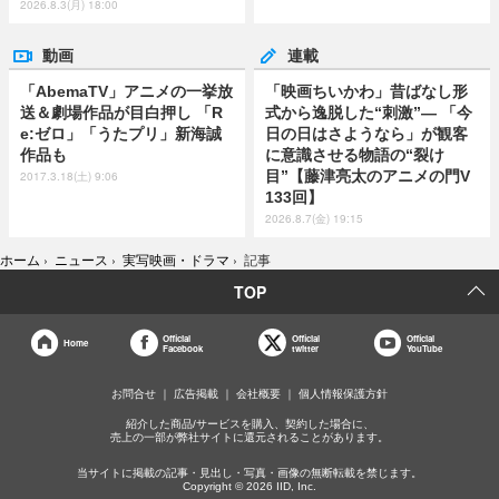
2026.8.3(月) 18:00
動画
連載
「AbemaTV」アニメの一挙放
「映画ちいかわ」昔ばなし形
送＆劇場作品が目白押し 「R
式から逸脱した“刺激”― 「今
e:ゼロ」「うたプリ」新海誠
日の日はさようなら」が観客
作品も
に意識させる物語の“裂け
目”【藤津亮太のアニメの門V
2017.3.18(土) 9:06
133回】
2026.8.7(金) 19:15
ホーム
›
ニュース
›
実写映画・ドラマ
›
記事
TOP
Official
Official
Official
Home
Facebook
twitter
YouTube
お問合せ
広告掲載
会社概要
個人情報保護方針
紹介した商品/サービスを購入、契約した場合に、
売上の一部が弊社サイトに還元されることがあります。
当サイトに掲載の記事・見出し・写真・画像の無断転載を禁じます。
Copyright © 2026 IID, Inc.