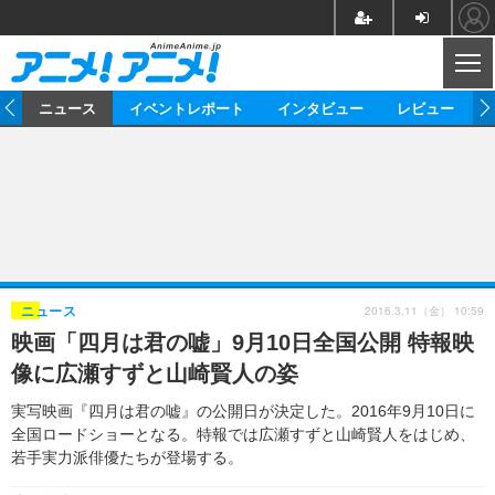
CL
ム
ニュース
イベントレポート
インタビュー
レビュー
ニュース
アニメ
映画/ドラマ
イベントレポート
マンガ
ノベル
アニメ
映画
インタビュー
音楽
声優
ライブ
舞台
スタッフ
声優
レビュー
2016.3.11（金） 10:59
ニュース
映画「四月は君の嘘」9月10日全国公開 特報映
ゲーム
グッズ
海外イベント
ビジネス
俳優・タレント
アーティスト
アニメ
実写
動画
像に広瀬すずと山崎賢人の姿
イベント
海外
ビジネス
書評
イベント
アニメ
映画/ドラマ
連載・コラム
実写映画『四月は君の嘘』の公開日が決定した。2016年9月10日に
全国ロードショーとなる。特報では広瀬すずと山崎賢人をはじめ、
ゲーム
座談会
アニメ！アニメ！TV
ABEMA Cafe
若手実力派俳優たちが登場する。