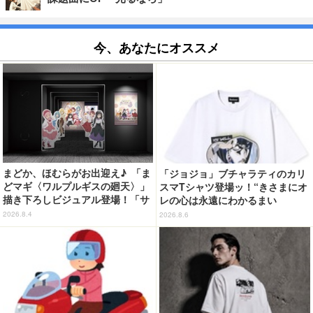
今、あなたにオススメ
まどか、ほむらがお出迎え♪ 「ま
「ジョジョ」ブチャラティのカリ
どマギ〈ワルプルギスの廻天〉」
スマTシャツ登場ッ！“きさまにオ
描き下ろしビジュアル登場！「サ
レの心は永遠にわかるまい
ンシャインシティプリンスホテ
ッ！”や感動のクライマックスを
2026.8.4
2026.8.6
ル」コラボ開催
デザイン