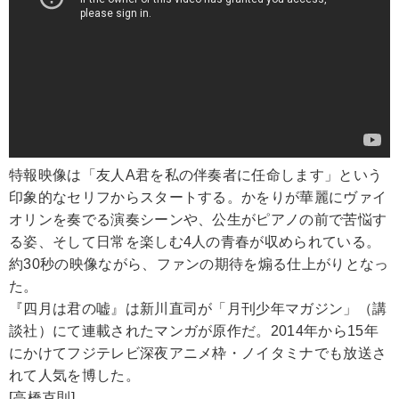
特報映像は「友人A君を私の伴奏者に任命します」という
印象的なセリフからスタートする。かをりが華麗にヴァイ
オリンを奏でる演奏シーンや、公生がピアノの前で苦悩す
る姿、そして日常を楽しむ4人の青春が収められている。
約30秒の映像ながら、ファンの期待を煽る仕上がりとなっ
た。
『四月は君の嘘』は新川直司が「月刊少年マガジン」（講
談社）にて連載されたマンガが原作だ。2014年から15年
にかけてフジテレビ深夜アニメ枠・ノイタミナでも放送さ
れて人気を博した。
[高橋克則]