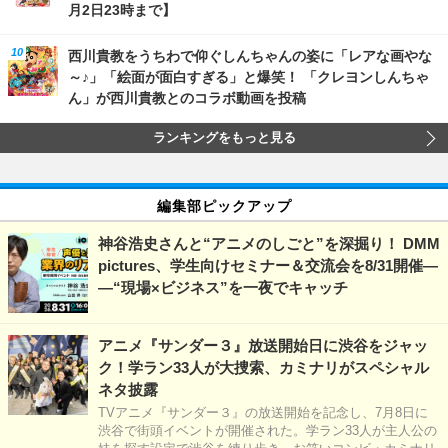
月2日23時まで】
西川貴教をうちわで仰ぐしんちゃんの姿に「レアな画やな
～♪」「絵面が面白すぎる」と爆笑！ 「クレヨンしんちゃ
ん」が西川貴教とのコラボ動画を投稿
ランキングをもっと見る
編集部ピックアップ
神谷浩史さんと“アニメのしごと”を深掘り！ DMM
pictures、学生向けセミナー＆交流会を8/31開催―
―“現場×ビジネス”を一夜でキャッチ
アニメ『サンダー３』放送開始日に渋谷をジャッ
ク！学ラン33人が大捜索、カミナリがスペシャル
ネタ披露
TVアニメ『サンダー３』の放送開始を記念し、7月8日に
渋谷で街頭イベントが開催された。学ラン33人が主人公の