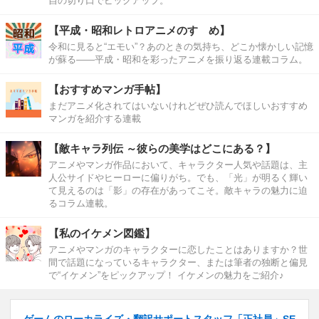
自の切り口でピックアップ。
【平成・昭和レトロアニメのすゝめ】
令和に見ると“エモい”？あのときの気持ち、どこか懐かしい記憶
が蘇る――平成・昭和を彩ったアニメを振り返る連載コラム。
【おすすめマンガ手帖】
まだアニメ化されてはいないけれどぜひ読んでほしいおすすめ
マンガを紹介する連載
【敵キャラ列伝 ～彼らの美学はどこにある？】
アニメやマンガ作品において、キャラクター人気や話題は、主
人公サイドやヒーローに偏りがち。でも、「光」が明るく輝い
て見えるのは「影」の存在があってこそ。敵キャラの魅力に迫
るコラム連載。
【私のイケメン図鑑】
アニメやマンガのキャラクターに恋したことはありますか？世
間で話題になっているキャラクター、または筆者の独断と偏見
で“イケメン”をピックアップ！ イケメンの魅力をご紹介♪
ゲームのローカライズ・翻訳サポートスタッフ「正社員」SE