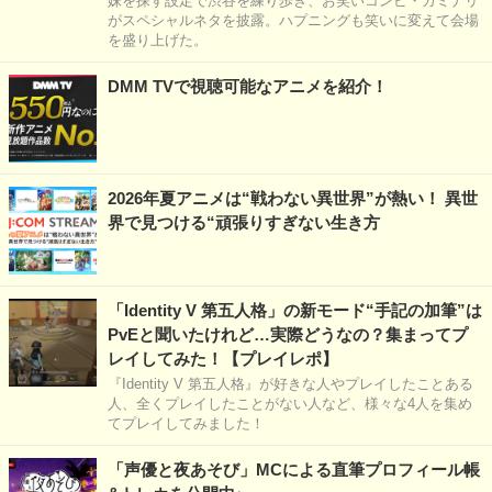
妹を探す設定で渋谷を練り歩き、お笑いコンビ・カミナリ
がスペシャルネタを披露。ハプニングも笑いに変えて会場
を盛り上げた。
DMM TVで視聴可能なアニメを紹介！
2026年夏アニメは“戦わない異世界”が熱い！ 異世
界で見つける“頑張りすぎない生き方
「Identity V 第五人格」の新モード“手記の加筆”は
PvEと聞いたけれど…実際どうなの？集まってプ
レイしてみた！【プレイレポ】
『Identity V 第五人格』が好きな人やプレイしたことある
人、全くプレイしたことがない人など、様々な4人を集め
てプレイしてみました！
「声優と夜あそび」MCによる直筆プロフィール帳