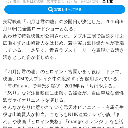
（c）映画「四月は君の嘘」製作委員会 （c）新川直司/講談社
全 1 枚
写真をすべて見る
実写映画『四月は君の嘘』の公開日が決定した。2016年9
月10日に全国ロードショーとなる。
あわせて特報映像が公開された。ダブル主演で話題を呼ぶ
広瀬すずと山崎賢人をはじめ、若手実力派俳優たちが登場
している。一足早く、青春ラブストーリーを表現する活き
活きとした姿が楽しめる。
『四月は君の嘘』のヒロイン・宮園かをり役は、ドラマ、
映画、CMで大ブレイク中の広瀬すずが起用されている。
『海街diary』で脚光を浴び、2016年も『ちはやふる』
『怒り』など注目映画に出演する彼女が、自由奔放な個性
派ヴァイオリニストを演じる。
そんなかをりに惹かれていく元天才ピアニスト・有馬公生
役は山崎賢人が担当。こちらもNHK連続テレビ小説『ま
れ』や映画『ヒロイン失格』『orange-オレンジ-』など話