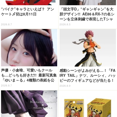
“バイク”キャラといえば？ アン
「頭文字D」“ギャンギャン”を大
ケート〆切は8月11日
胆デザイン!! AE86＆RX-7の名シ
ーンを立体刺繍で表現したTシャ
ツ登場
2026.8.7
2026.8.5
声優・小倉唯、可愛いもクール
感動シーンがよみがえる…！「FA
も…どっちも好きだ!! 最新写真集
IRY TAIL」ナツ、ルーシィ、ハッ
「ゆいま～る」4種類の表紙を公
ピーのフィギュアなどが当たる！
開！「成長した私の姿を楽しんで
20周年記念の一番くじ登場
2026.8.7
2026.8.9
いただけたら」