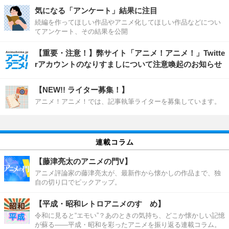
気になる「アンケート」結果に注目
続編を作ってほしい作品やアニメ化してほしい作品などについ
てアンケート、その結果を公開
【重要・注意！】弊サイト「アニメ！アニメ！」Twitte
rアカウントのなりすましについて注意喚起のお知らせ
【NEW!! ライター募集！】
アニメ！アニメ！では、記事執筆ライターを募集しています。
連載コラム
【藤津亮太のアニメの門V】
アニメ評論家の藤津亮太が、最新作から懐かしの作品まで、独
自の切り口でピックアップ。
【平成・昭和レトロアニメのすゝめ】
令和に見ると“エモい”？あのときの気持ち、どこか懐かしい記憶
が蘇る――平成・昭和を彩ったアニメを振り返る連載コラム。