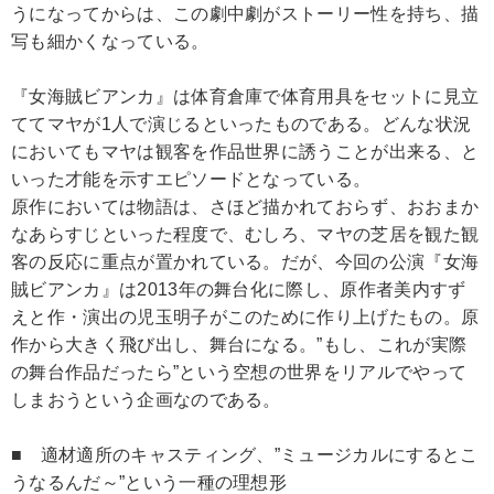
うになってからは、この劇中劇がストーリー性を持ち、描
写も細かくなっている。
『女海賊ビアンカ』は体育倉庫で体育用具をセットに見立
ててマヤが1人で演じるといったものである。どんな状況
においてもマヤは観客を作品世界に誘うことが出来る、と
いった才能を示すエピソードとなっている。
原作においては物語は、さほど描かれておらず、おおまか
なあらすじといった程度で、むしろ、マヤの芝居を観た観
客の反応に重点が置かれている。だが、今回の公演『女海
賊ビアンカ』は2013年の舞台化に際し、原作者美内すず
えと作・演出の児玉明子がこのために作り上げたもの。原
作から大きく飛び出し、舞台になる。”もし、これが実際
の舞台作品だったら”という空想の世界をリアルでやって
しまおうという企画なのである。
■ 適材適所のキャスティング、”ミュージカルにするとこ
うなるんだ～”という一種の理想形