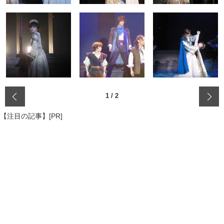
‹
1
/
2
【注目の記事】[PR]