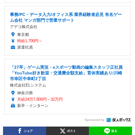
事務/PC・データ入力/オフィス系 業界経験者必見 有名ゲー
ム会社 マンガ部門で営業サポート
アデコ株式会社
東京都
時給1,700円～
派遣社員
「27卒」ゲーム実況・eスポーツ動画の編集スタッフ正社員
「YouTube好き歓迎・交通費全額支給」育休実績あり/川崎
市幸区中幸町2丁目
株式会社ELシステム
神奈川県
月給24万7,800円～32万円
新卒・インターン
Sponsored by
シェア
ポスト
送る