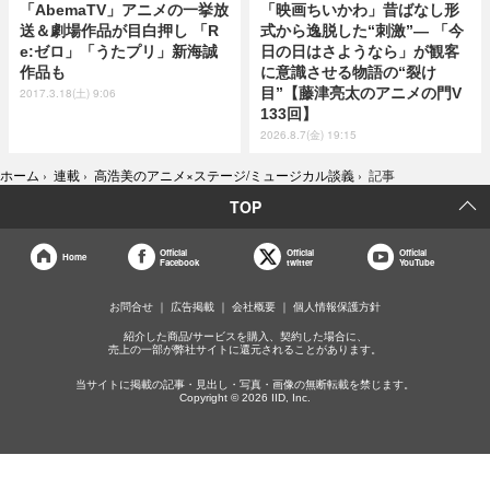
「AbemaTV」アニメの一挙放
「映画ちいかわ」昔ばなし形
送＆劇場作品が目白押し 「R
式から逸脱した“刺激”― 「今
e:ゼロ」「うたプリ」新海誠
日の日はさようなら」が観客
作品も
に意識させる物語の“裂け
目”【藤津亮太のアニメの門V
2017.3.18(土) 9:06
133回】
2026.8.7(金) 19:15
ホーム
›
連載
›
高浩美のアニメ×ステージ/ミュージカル談義
›
記事
TOP
Official
Official
Official
Home
Facebook
twitter
YouTube
お問合せ
広告掲載
会社概要
個人情報保護方針
紹介した商品/サービスを購入、契約した場合に、
売上の一部が弊社サイトに還元されることがあります。
当サイトに掲載の記事・見出し・写真・画像の無断転載を禁じます。
Copyright © 2026 IID, Inc.