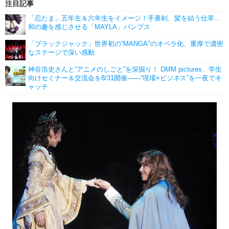
注目記事
「忍たま」五年生＆六年生をイメージ！手裏剣、髪を結う仕草…
和の趣を感じさせる「MAYLA」パンプス
「ブラックジャック」世界初の”MANGA"のオペラ化、重厚で濃密
なステージで深い感動
神谷浩史さんと“アニメのしごと”を深掘り！ DMM pictures、学生
向けセミナー＆交流会を8/31開催――“現場×ビジネス”を一夜でキ
ャッチ