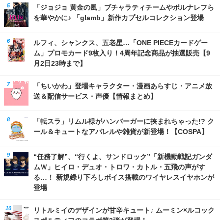
「ジョジョ 黄金の風」ブチャラティチームやポルナレフら
を華やかに♪ 「glamb」新作カプセルコレクション登場
ルフィ、シャンクス、五老星…「ONE PIECEカードゲー
ム」プロモカード9枚入り！4周年記念商品が抽選販売【9
月2日23時まで】
「ちいかわ」登場キャラクター・漫画あらすじ・アニメ放
送＆配信サービス・声優【情報まとめ】
「転スラ」リムル様がハンバーガーに挟まれちゃった!? ク
ール＆キュートなアパレルや雑貨が新登場！【COSPA】
“任務了解”、“行くよ、サンドロック”「新機動戦記ガンダ
ムＷ」ヒイロ・デュオ・トロワ・カトル・五飛の声がす
る…！ 新規録り下ろしボイス搭載のワイヤレスイヤホンが
登場
リトルミイのデザインが甘辛キュート♪ ムーミン×ルコック