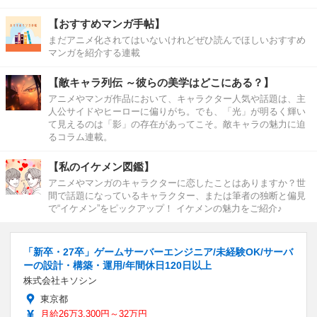
【おすすめマンガ手帖】
まだアニメ化されてはいないけれどぜひ読んでほしいおすすめ
マンガを紹介する連載
【敵キャラ列伝 ～彼らの美学はどこにある？】
アニメやマンガ作品において、キャラクター人気や話題は、主
人公サイドやヒーローに偏りがち。でも、「光」が明るく輝い
て見えるのは「影」の存在があってこそ。敵キャラの魅力に迫
るコラム連載。
【私のイケメン図鑑】
アニメやマンガのキャラクターに恋したことはありますか？世
間で話題になっているキャラクター、または筆者の独断と偏見
で“イケメン”をピックアップ！ イケメンの魅力をご紹介♪
「新卒・27卒」ゲームサーバーエンジニア/未経験OK/サーバ
ーの設計・構築・運用/年間休日120日以上
株式会社キソシン
東京都
月給26万3,300円～32万円