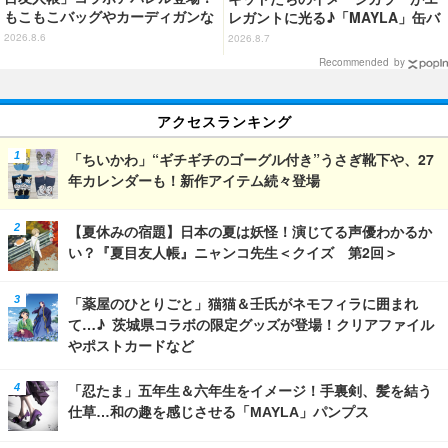
もこもこバッグやカーディガンな
レガントに光る♪「MAYLA」缶バ
ど全8型
ッジの全種セットがお得に！【3
2026.8.6
2026.8.7
0％オフセール】
Recommended by
アクセスランキング
「ちいかわ」“ギチギチのゴーグル付き”うさぎ靴下や、27
年カレンダーも！新作アイテム続々登場
【夏休みの宿題】日本の夏は妖怪！演じてる声優わかるか
い？『夏目友人帳』ニャンコ先生＜クイズ 第2回＞
「薬屋のひとりごと」猫猫＆壬氏がネモフィラに囲まれ
て…♪ 茨城県コラボの限定グッズが登場！クリアファイル
やポストカードなど
「忍たま」五年生＆六年生をイメージ！手裏剣、髪を結う
仕草…和の趣を感じさせる「MAYLA」パンプス