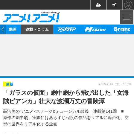
CL
動画
連載・コラム
ニュース
アニメ
映画/ドラマ
イベントレポート
マンガ
ノベル
アニメ
映画
インタビュー
音楽
声優
ライブ
舞台
スタッフ
声優
レビュー
2015.9.10（木） 16:30
連載
「ガラスの仮面」劇中劇から飛び出した「女海
ゲーム
グッズ
海外イベント
ビジネス
俳優・タレント
アーティスト
アニメ
実写
動画
賊ビアンカ」壮大な波瀾万丈の冒険潭
イベント
海外
ビジネス
書評
イベント
アニメ
映画/ドラマ
連載・コラム
高浩美の アニメ×ステージ&ミュージカル談義 連載第141回 ■
原作の劇中劇、実際にはあらすじ程度の作品をリアルに舞台化、空
ゲーム
座談会
アニメ！アニメ！TV
ABEMA Cafe
想の世界をリアル化する企画