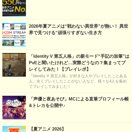
2026年夏アニメは“戦わない異世界”が熱い！ 異世
界で見つける“頑張りすぎない生き方
「Identity V 第五人格」の新モード“手記の加筆”は
PvEと聞いたけれど…実際どうなの？集まってプ
レイしてみた！【プレイレポ】
『Identity V 第五人格』が好きな人やプレイしたことある
人、全くプレイしたことがない人など、様々な4人を集め
てプレイしてみました！
「声優と夜あそび」MCによる直筆プロフィール帳
&トレカを公開中♪
【夏アニメ 2026】