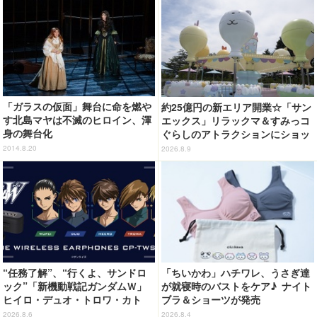
「ガラスの仮面」舞台に命を燃や
約25億円の新エリア開業☆「サン
す北島マヤは不滅のヒロイン、渾
エックス」リラックマ＆すみっコ
身の舞台化
ぐらしのアトラクションにショッ
プ、レストランも！「富士急ハイ
2014.8.20
2026.8.9
ランド」内【レポート】
“任務了解”、“行くよ、サンドロ
「ちいかわ」ハチワレ、うさぎ達
ック”「新機動戦記ガンダムＷ」
が就寝時のバストをケア♪ ナイト
ヒイロ・デュオ・トロワ・カト
ブラ＆ショーツが発売
ル・五飛の声がする…！ 新規録
2026.8.6
2026.8.4