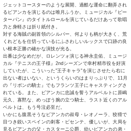
ジェットコースターのような展開、過酷な運命に翻弄され
るビアンカを演じるのは唯月ふうか。ミュージカル『ピー
ターパン』のタイトルロールを演じているだけあって歌唱
力と身軽さは折り紙付き。
対する海賊の副首領のシルバー、何よりも柄が大きく、荒
くれどもを仕切っているにふさわしいルックスで口跡の良
い根本正勝の確かな演技が光る。
出番は少なめだが、ロレンツォ演じる神永圭佑、ミュージ
カル『テニスの王子様』2ndシーズンで幸村精市役を好演
していたが、こういった”王子キャラ”を演じさせたら右に
出ない者はいない、というくらいのはまりっぷりで、11月
の『リボンの騎士』でもフランツ王子にキャスティングさ
れている。また、ビアンカに忠誠を誓うアルベルトに原嶋
元久、寡黙な、めっぽう腕の立つ騎士、ラスト近くのアル
ベルトは、もう号泣必至だ。
いかにも腹黒そうなビアンカの叔母・レオノーラ、狡猾で
目つき鋭いスペインの刺客・ビセンテ、優しいが、大局を
見るビアンカの父・カスターニ公爵、幼いビアンカの弟・