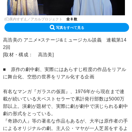
(C)美内すずえ／アカルプロジェクト
全 8 枚
写真をすべて見る
高浩美の アニメ×ステージ&ミュージカル談義 連載第14
2回
[取材・構成： 高浩美]
■ 原作の劇中劇、実際にはあらすじ程度の作品をリアル
に舞台化、空想の世界をリアル化する企画
有名なマンガ『ガラスの仮面』、1976年から現在まで連
載が続いている大ベストセラーで累計発行部数は5000万
部以上。演劇が題材で、実際に劇が劇中で演じられる劇中
劇の形式をとっている。
『奇跡の人』等の著名な作品もあるが、大半は原作者の手
によるオリジナルの劇。主人公・マヤが一人芝居をするよ