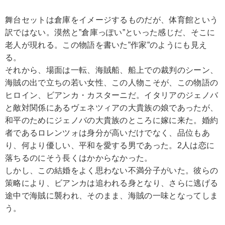
舞台セットは倉庫をイメージするものだが、体育館という
訳ではない。漠然と”倉庫っぽい”といった感じだ、そこに
老人が現れる。この物語を書いた”作家”のようにも見え
る。
それから、場面は一転、海賊船、船上での裁判のシーン、
海賊の出で立ちの若い女性、この人物こそが、この物語の
ヒロイン、ビアンカ・カスターニだ。イタリアのジェノバ
と敵対関係にあるヴェネツィアの大貴族の娘であったが、
和平のためにジェノバの大貴族のところに嫁に来た。婚約
者であるロレンツォは身分が高いだけでなく、品位もあ
り、何より優しい、平和を愛する男であった。2人は恋に
落ちるのにそう長くはかからなかった。
しかし、この結婚をよく思わない不満分子がいた。彼らの
策略により、ビアンカは追われる身となり、さらに逃げる
途中で海賊に襲われ、そのまま、海賊の一味となってしま
う。