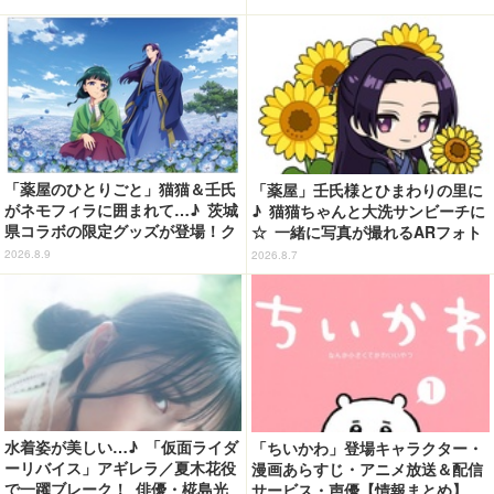
り下ろしボイス搭載のワイヤレス
イヤホンが登場
「薬屋のひとりごと」猫猫＆壬氏
「薬屋」壬氏様とひまわりの里に
がネモフィラに囲まれて…♪ 茨城
♪ 猫猫ちゃんと大洗サンビーチに
県コラボの限定グッズが登場！ク
☆ 一緒に写真が撮れるARフォト
リアファイルやポストカードなど
スポット企画「猫猫・壬氏と夏巡
2026.8.9
2026.8.7
り」開催【茨城県】
水着姿が美しい…♪ 「仮面ライダ
「ちいかわ」登場キャラクター・
ーリバイス」アギレラ／夏木花役
漫画あらすじ・アニメ放送＆配信
で一躍ブレーク！ 俳優・椛島光
サービス・声優【情報まとめ】