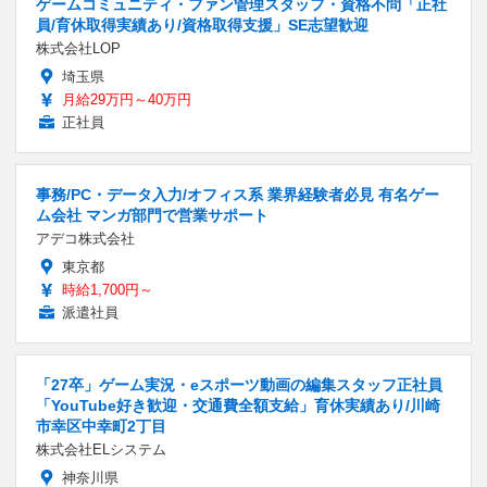
ゲームコミュニティ・ファン管理スタッフ・資格不問「正社
員/育休取得実績あり/資格取得支援」SE志望歓迎
株式会社LOP
埼玉県
月給29万円～40万円
正社員
事務/PC・データ入力/オフィス系 業界経験者必見 有名ゲー
ム会社 マンガ部門で営業サポート
アデコ株式会社
東京都
時給1,700円～
派遣社員
「27卒」ゲーム実況・eスポーツ動画の編集スタッフ正社員
「YouTube好き歓迎・交通費全額支給」育休実績あり/川崎
市幸区中幸町2丁目
株式会社ELシステム
神奈川県