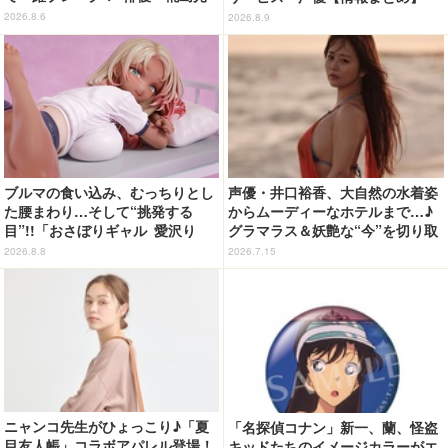
の2nd写真集が予約開始
2026.8.6
2026.8.9
ブルマの食い込み、むっちりとし
声優・井口裕香、大自然の水着姿
た腰まわり…そして“挑発する
からムーディーなホテルまで…♪
目”!!「おさぼりギャル 愛沢り
グラマラス＆妖艶な“今”を切り取
さ」フィギュアで新登場
り！3冊目写真集が発売中
2026.8.8
2026.7.15
ニャンコ先生がひょっこり♪「夏
「名探偵コナン」新一、蘭、怪盗
目友人帳」コラボアパレル登場！
キッドたちのイメージカラーがエ