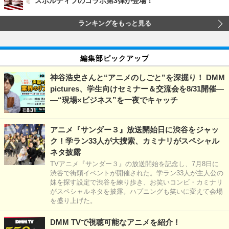
スポルティフのコラボ第3弾が登場！
ランキングをもっと見る
編集部ピックアップ
神谷浩史さんと“アニメのしごと”を深掘り！ DMM
pictures、学生向けセミナー＆交流会を8/31開催―
―“現場×ビジネス”を一夜でキャッチ
アニメ『サンダー３』放送開始日に渋谷をジャッ
ク！学ラン33人が大捜索、カミナリがスペシャル
ネタ披露
TVアニメ『サンダー３』の放送開始を記念し、7月8日に
渋谷で街頭イベントが開催された。学ラン33人が主人公の
妹を探す設定で渋谷を練り歩き、お笑いコンビ・カミナリ
がスペシャルネタを披露。ハプニングも笑いに変えて会場
を盛り上げた。
DMM TVで視聴可能なアニメを紹介！