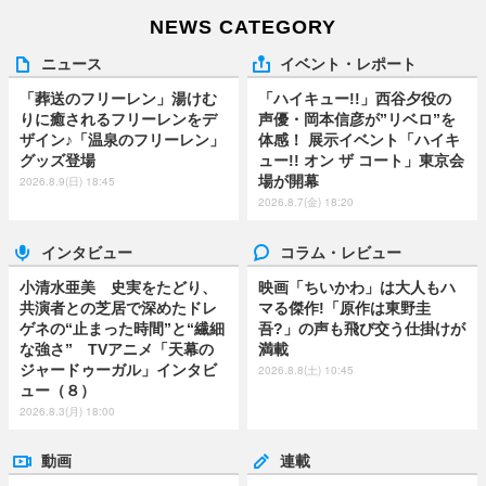
NEWS CATEGORY
ニュース
イベント・レポート
「葬送のフリーレン」湯けむ
「ハイキュー!!」西谷夕役の
りに癒されるフリーレンをデ
声優・岡本信彦が”リベロ”を
ザイン♪「温泉のフリーレン」
体感！ 展示イベント「ハイキ
グッズ登場
ュー!! オン ザ コート」東京会
場が開幕
2026.8.9(日) 18:45
2026.8.7(金) 18:20
インタビュー
コラム・レビュー
小清水亜美 史実をたどり、
映画「ちいかわ」は大人もハ
共演者との芝居で深めたドレ
マる傑作!「原作は東野圭
ゲネの“止まった時間”と“繊細
吾?」の声も飛び交う仕掛けが
な強さ” TVアニメ「天幕の
満載
ジャードゥーガル」インタビ
2026.8.8(土) 10:45
ュー（８）
2026.8.3(月) 18:00
動画
連載