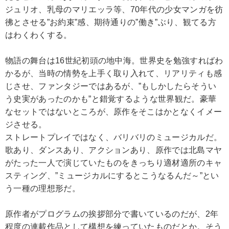
ジュリオ、乳母のマリエッラ等、70年代の少女マンガを彷
彿とさせる”お約束”感、期待通りの”働き”ぶり、観てる方
はわくわくする。
物語の舞台は16世紀初頭の地中海。世界史を勉強すればわ
かるが、当時の情勢を上手く取り入れて、リアリティも感
じさせ、ファンタジーではあるが、”もしかしたらそうい
う史実があったのかも”と錯覚するような世界観だ。豪華
なセットではないところが、原作をそこはかとなくイメー
ジさせる。
ストレートプレイではなく、バリバリのミュージカルだ。
歌あり、ダンスあり、アクションあり、原作では北島マヤ
がたった一人で演じていたものをきっちり適材適所のキャ
スティング、”ミュージカルにするとこうなるんだ～”とい
う一種の理想形だ。
原作者がプログラムの挨拶部分で書いているのだが、2年
程度の連載作品として構想を練っていたものだとか。そう