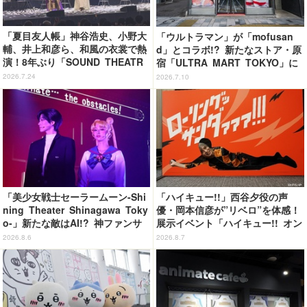
「夏目友人帳」神谷浩史、小野大
「ウルトラマン」が「mofusan
輔、井上和彦ら、和風の衣裳で熱
d」とコラボ!? 新たなストア・原
演！8年ぶり「SOUND THEATR
宿「ULTRA MART TOKYO」に
E」夜公演レポート
行ってきた【レポ】
2026.7.24
2026.7.10
「美少女戦士セーラームーン-Shi
「ハイキュー!!」西谷夕役の声
ning Theater Shinagawa Toky
優・岡本信彦が”リベロ”を体感！
o-」新たな敵はAI!? 神ファンサ
展示イベント「ハイキュー!! オン
も健在で舞台初心者も悶絶！＜第
ザ コート」東京会場が開幕
2026.8.6
2026.8.7
2期レビュー＞