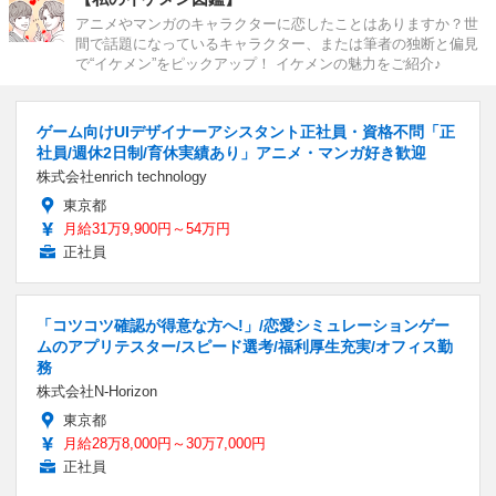
アニメやマンガのキャラクターに恋したことはありますか？世
間で話題になっているキャラクター、または筆者の独断と偏見
で“イケメン”をピックアップ！ イケメンの魅力をご紹介♪
ゲーム向けUIデザイナーアシスタント正社員・資格不問「正
社員/週休2日制/育休実績あり」アニメ・マンガ好き歓迎
株式会社enrich technology
東京都
月給31万9,900円～54万円
正社員
「コツコツ確認が得意な方へ!」/恋愛シミュレーションゲー
ムのアプリテスター/スピード選考/福利厚生充実/オフィス勤
務
株式会社N-Horizon
東京都
月給28万8,000円～30万7,000円
正社員