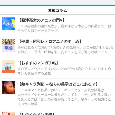
連載コラム
【藤津亮太のアニメの門V】
アニメ評論家の藤津亮太が、最新作から懐かしの作品まで、独
自の切り口でピックアップ。
【平成・昭和レトロアニメのすゝめ】
令和に見ると“エモい”？あのときの気持ち、どこか懐かしい記憶
が蘇る――平成・昭和を彩ったアニメを振り返る連載コラム。
【おすすめマンガ手帖】
まだアニメ化されてはいないけれどぜひ読んでほしいおすすめ
マンガを紹介する連載
【敵キャラ列伝 ～彼らの美学はどこにある？】
アニメやマンガ作品において、キャラクター人気や話題は、主
人公サイドやヒーローに偏りがち。でも、「光」が明るく輝い
て見えるのは「影」の存在があってこそ。敵キャラの魅力に迫
るコラム連載。
【私のイケメン図鑑】