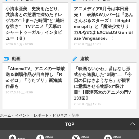
小清水亜美 史実をたどり、
アニメディア9月号は本日発
共演者との芝居で深めたドレ
売！ 表紙&Wカバーは『あん
ゲネの“止まった時間”と“繊細
さんぶるスターズ！！Bright
な強さ” TVアニメ「天幕の
me up!!』と『魔法少女リリ
ジャードゥーガル」インタビ
カルなのは EXCEEDS Gun Bl
ュー（８）
aze Vengeance』！
2026.8.3(月) 18:00
2026.8.7(金) 15:01
動画
連載
「AbemaTV」アニメの一挙放
「映画ちいかわ」昔ばなし形
送＆劇場作品が目白押し 「R
式から逸脱した“刺激”― 「今
e:ゼロ」「うたプリ」新海誠
日の日はさようなら」が観客
作品も
に意識させる物語の“裂け
目”【藤津亮太のアニメの門V
2017.3.18(土) 9:06
133回】
2026.8.7(金) 19:15
ホーム
›
イベント・レポート
›
ビジネス
›
記事
TOP
Official
Official
Official
Home