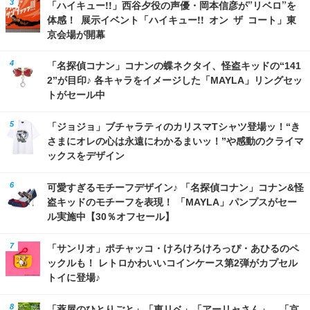
「ハイキュー!!」西谷夕役の声優・岡本信彦が”リベロ”を
体感！ 展示イベント「ハイキュー!! オン ザ コート」東
京会場が開幕
「名探偵コナン」コナンの蝶ネクタイ、怪盗キッドの“141
2”が目印♪ 各キャラをイメージした「MAYLA」リングセッ
トがセール中
「ジョジョ」ブチャラティのカリスマTシャツ登場ッ！“き
さまにオレの心は永遠にわかるまいッ！”や感動のクライマ
ックスをデザイン
可愛すぎるモチーフデザイン♪ 「名探偵コナン」コナン&怪
盗キッドのモチーフを表現！ 「MAYLA」パンプスがセー
ル実施中【30％オフセール】
「サンリオ」ポチャッコ・けろけろけろっぴ・あひるのペ
ックルも！ レトロかわいいコインケース第2弾がカプセル
トイに登場♪
「薬屋のひとりごと」「東リベ」「アーリャさん」…「京