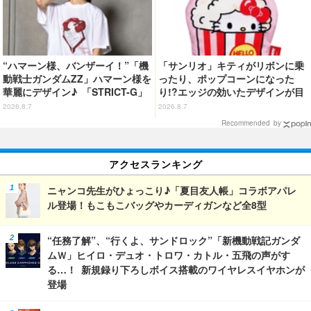
“ハマーン様、バンザーイ！”「機
「サンリオ」キティがリボンに乗
動戦士ガンダムZZ」ハマーン様を
ったり、ポップコーンになった
華麗にデザイン♪ 「STRICT-G」
り!?エッジの効いたデザインが目
Tシャツなどミニコレクション登
を引く♪ トートバッグやポーチが
2026.8.7
2026.8.7
場
登場
Recommended by
アクセスランキング
ニャンコ先生がひょっこり♪「夏目友人帳」コラボアパレ
ル登場！もこもこバッグやカーディガンなど全8型
“任務了解”、“行くよ、サンドロック”「新機動戦記ガンダ
ムＷ」ヒイロ・デュオ・トロワ・カトル・五飛の声がす
る…！ 新規録り下ろしボイス搭載のワイヤレスイヤホンが
登場