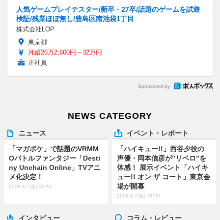
人気ゲームプレイテスター/新卒・27卒/話題のゲームを試遊
検証/残業ほぼ無し/豊島区南池袋1丁目
株式会社LOP
東京都
月給26万2,600円～32万円
正社員
Sponsored by
NEWS CATEGORY
ニュース
イベント・レポート
「マガポケ」で話題のVRMM
「ハイキュー!!」西谷夕役の
Oバトルファンタジー「Desti
声優・岡本信彦が”リベロ”を
ny Unchain Online」TVアニ
体感！ 展示イベント「ハイキ
メ化決定！
ュー!! オン ザ コート」東京会
場が開幕
2026.8.7(金) 20:45
2026.8.7(金) 18:20
インタビュー
コラム・レビュー