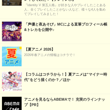
『Identity V 第五人格』が好きな人やプレイしたことある
人、全くプレイしたことがない人など、様々な4人を集め
てプレイしてみました！
「声優と夜あそび」MCによる直筆プロフィール帳
&トレカを公開中♪
【夏アニメ 2026】
2026年春アニメの情報はコチラで！
【コラムはコチラから！】夏アニメは“マイナー時
代”をどう描くのか？／ほか
アニメを見るならABEMAで！ 充実のラインナッ
プ【PR】