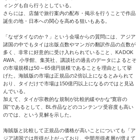
ィングも自ら行うとしている。
さらには、店舗で旅行案内の配布・掲示を行うことで作品
誕生の地・日本への関心を高める狙いもある。
「なぜタイなのか？」という会場からの質問には、アジア
諸国の中でもタイは出版点数やマンガの翻訳作品の点数が
多く、非常に好意的に受け入れられていること、KADOK
AWA、小学館、集英社、講談社の過去のデータによるとそ
の市場規模は50～65億円規模であることを理由として挙
げた。海賊版の市場は正規品の2倍以上になるとみられて
おり、タイだけで市場は150億円以上になるのではと見込
んでいる。
加えて、タイが宗教的な規制が比較的緩やかな“寛容の
国”であるとして、BL作品などのコンテンツ受容度も高い
のでは、という見解を示した。
海賊版と比較して正規品の価格が高いことについても「ア
ジア諸国では所得が上がっており、中間所得者層が増えて