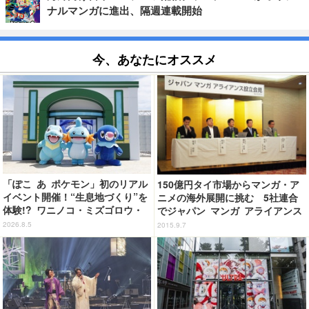
ナルマンガに進出、隔週連載開始
今、あなたにオススメ
「ぽこ あ ポケモン」初のリアル
150億円タイ市場からマンガ・ア
イベント開催！“生息地づくり”を
ニメの海外展開に挑む 5社連合
体験!? ワニノコ・ミズゴロウ・
でジャパン マンガ アライアンス
アシマリもワクワク☆ 「ブクブ
設立
2026.8.5
2015.9.7
クうみぞこの街」in横浜赤レンガ
倉庫 ～8月9日まで【レポート】