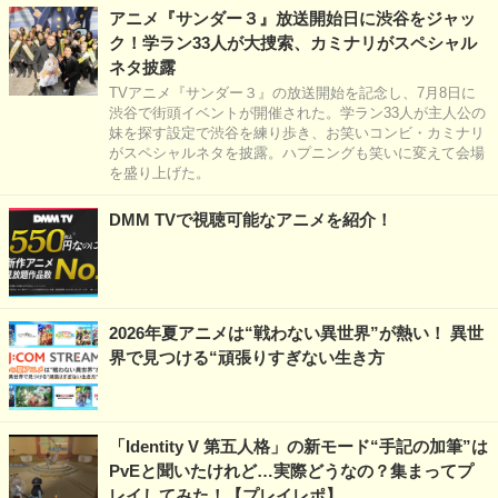
アニメ『サンダー３』放送開始日に渋谷をジャッ
ク！学ラン33人が大捜索、カミナリがスペシャル
ネタ披露
TVアニメ『サンダー３』の放送開始を記念し、7月8日に
渋谷で街頭イベントが開催された。学ラン33人が主人公の
妹を探す設定で渋谷を練り歩き、お笑いコンビ・カミナリ
がスペシャルネタを披露。ハプニングも笑いに変えて会場
を盛り上げた。
DMM TVで視聴可能なアニメを紹介！
2026年夏アニメは“戦わない異世界”が熱い！ 異世
界で見つける“頑張りすぎない生き方
「Identity V 第五人格」の新モード“手記の加筆”は
PvEと聞いたけれど…実際どうなの？集まってプ
レイしてみた！【プレイレポ】