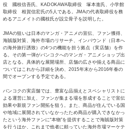
役 國枝信吾氏、KADOKAWA取締役 塚本進氏、小学館
取締役 相賀信宏氏の5人である。JMAの代表取締役を務
めるアニメイトの國枝氏が設立骨子を説明した。
JMAの狙いは日本のマンガ・アニメの宣伝、ファン獲得、
海賊版対策、海外市場のリサーチ、インバウンド（日本へ
の海外旅行誘致）の4つの機能を担う拠点（実店舗）を作
る。その第一弾がバンコクへのマンガ・アニメショップ出
店となる。具体的な展開場所、店舗の広さや揃える商品に
ついてはこれから詳細を決め、2015年末から2016年春の
間でオープンする予定である。
バンコクの実店舗では、豊富な品揃えとスペシャリストに
よる運営に加え、ファンが集まる場を形成することで宣伝
効果や新規ファン開拓を狙う。また、商品が住んでいる国
や地域に展開されていなかったため商品が購入できなかっ
たという海外ファンに“本物”を提供することで海賊版対策
を行うほか、これまで他者に頼っていた海外市場マーケテ