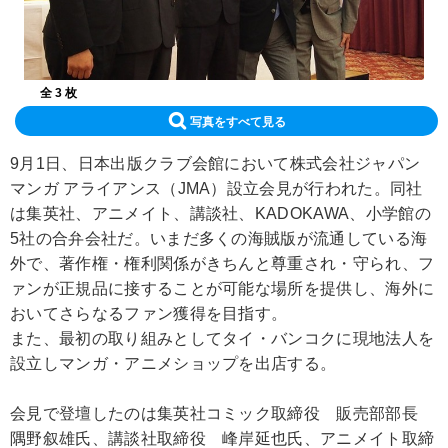
全 3 枚
写真をすべて見る
9月1日、日本出版クラブ会館において株式会社ジャパン
マンガ アライアンス（JMA）設立会見が行われた。同社
は集英社、アニメイト、講談社、KADOKAWA、小学館の
5社の合弁会社だ。いまだ多くの海賊版が流通している海
外で、著作権・権利関係がきちんと尊重され・守られ、フ
ァンが正規品に接することが可能な場所を提供し、海外に
おいてさらなるファン獲得を目指す。
また、最初の取り組みとしてタイ・バンコクに現地法人を
設立しマンガ・アニメショップを出店する。
会見で登壇したのは集英社コミック取締役 販売部部長
隅野叙雄氏、講談社取締役 峰岸延也氏、アニメイト取締