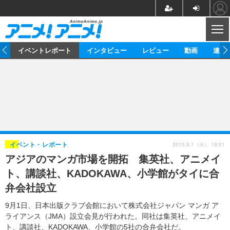
CL
ス
イベントレポート
インタビュー
レビュー
動画
連載
ニュース
アニメ
映画/ドラマ
イベントレポート
マンガ
ノベル
アニメ
映画
インタビュー
音楽
声優
ライブ
舞台
スタッフ
声優
レビュー
2015.9.1（火） 19:01
イベント・レポート
アジアのマンガ市場を開拓 集英社、アニメイ
ゲーム
グッズ
海外イベント
ビジネス
俳優・タレント
アーティスト
アニメ
実写
動画
ト、講談社、KADOKAWA、小学館がタイに合
イベント
海外
ビジネス
書評
イベント
アニメ
映画/ドラマ
連載・コラム
弁会社設立
ゲーム
座談会
アニメ！アニメ！TV
ABEMA Cafe
9月1日、日本出版クラブ会館において株式会社ジャパン マンガ ア
ライアンス（JMA）設立会見が行われた。同社は集英社、アニメイ
ト、講談社、KADOKAWA、小学館の5社の合弁会社だ。