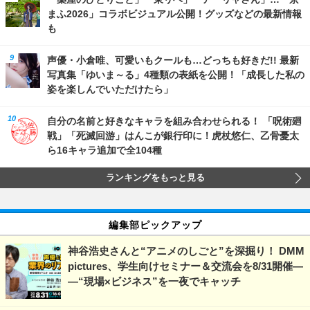
まふ2026」コラボビジュアル公開！グッズなどの最新情報
も
声優・小倉唯、可愛いもクールも…どっちも好きだ!! 最新
写真集「ゆいま～る」4種類の表紙を公開！「成長した私の
姿を楽しんでいただけたら」
自分の名前と好きなキャラを組み合わせられる！ 「呪術廻
戦」「死滅回游」はんこが銀行印に！虎杖悠仁、乙骨憂太
ら16キャラ追加で全104種
ランキングをもっと見る
編集部ピックアップ
神谷浩史さんと“アニメのしごと”を深掘り！ DMM
pictures、学生向けセミナー＆交流会を8/31開催―
―“現場×ビジネス”を一夜でキャッチ