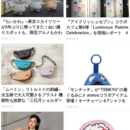
『ちいかわ』×東京スカイツリー
『アイドリッシュセブン』コラボ
が3年ぶりに帰ってきた！ぬい撮
カフェ第6弾「Luminous Palette
りスポットも、限定グルメもかわ
Celebration」を現地レポート 4
いすぎる…！【レポ】
グループの世界観を落とし込んだ
2026.7.10
2026.8.6
オリジナルフード＆ドリンクに注
目♪
「ムーミン」リトルミイの刺繍×
「モンチッチ」が“TENKYU”の着
水玉柄で大人可愛さをプラス♪ 機
ぐるみに♪ atmosコラボアイテム
能性も抜群な「三日月ショルダー
登場！キーチェーン＆Tシャツを
バッグ」が新登場
展開
2026.8.6
2026.8.6