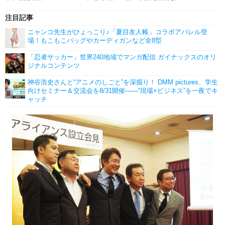
注目記事
ニャンコ先生がひょっこり♪「夏目友人帳」コラボアパレル登
場！もこもこバッグやカーディガンなど全8型
「忍者サッカー」世界240地域でマンガ配信 ガイナックスのオリ
ジナルコンテンツ
神谷浩史さんと“アニメのしごと”を深掘り！ DMM pictures、学生
向けセミナー＆交流会を8/31開催――“現場×ビジネス”を一夜でキ
ャッチ