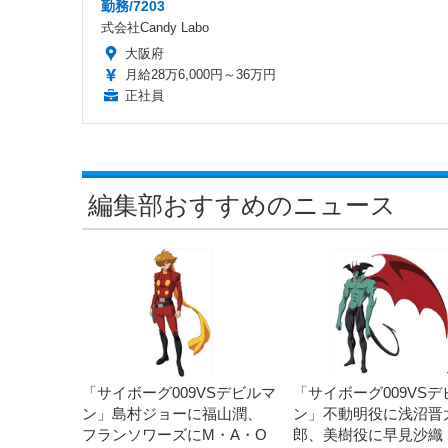
勤務/7203
式会社Candy Labo
大阪府
月給28万6,000円～36万円
正社員
編集部おすすめのニュース
「サイボーグ009VSデビルマ
「サイボーグ009VSデ
ン」島村ジョーに福山潤、
ン」不動明役に浅沼晋
フランソワーズにM・A・O
郎、美樹役に早見沙織