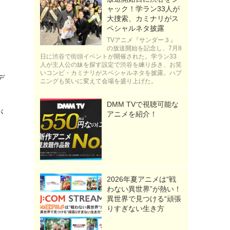
さ
ャック！学ラン33人が
大捜索、カミナリがス
ペシャルネタ披露
TVアニメ『サンダー３』
の放送開始を記念し、7月8
日に渋谷で街頭イベントが開催された。学ラン33
人が主人公の妹を探す設定で渋谷を練り歩き、お笑
いコンビ・カミナリがスペシャルネタを披露。ハプ
デ
ニングも笑いに変えて会場を盛り上げた。
、
DMM TVで視聴可能な
が
アニメを紹介！
中
。
2026年夏アニメは“戦
し
わない異世界”が熱い！
異世界で見つける“頑張
っ
りすぎない生き方