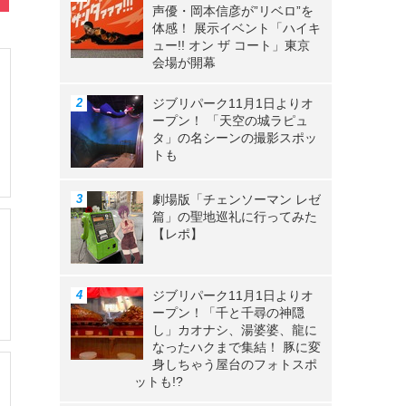
声優・岡本信彦が”リベロ”を
体感！ 展示イベント「ハイキ
ュー!! オン ザ コート」東京
会場が開幕
ジブリパーク11月1日よりオ
ープン！ 「天空の城ラピュ
タ」の名シーンの撮影スポッ
トも
劇場版「チェンソーマン レゼ
篇」の聖地巡礼に行ってみた
【レポ】
ジブリパーク11月1日よりオ
ープン！「千と千尋の神隠
し」カオナシ、湯婆婆、龍に
なったハクまで集結！ 豚に変
身しちゃう屋台のフォトスポ
ットも!?