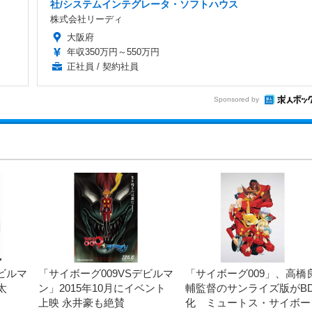
社/システムインテグレータ・ソフトハウス
株式会社リーディ
大阪府
年収350万円～550万円
正社員 / 契約社員
Sponsored by
ビルマ
「サイボーグ009VSデビルマ
「サイボーグ009」、高橋
太
ン」2015年10月にイベント
輔監督のサンライズ版がB
上映 永井豪も絶賛
化 ミュートス・サイボー