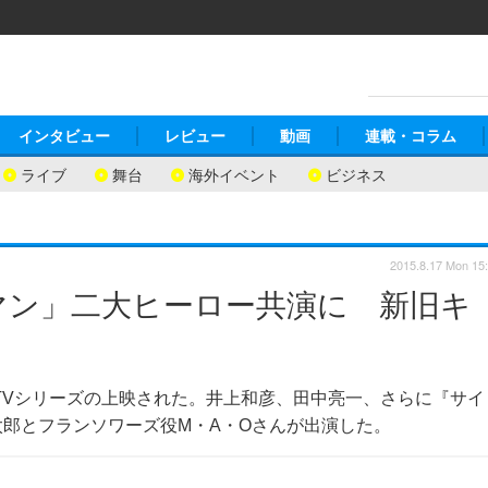
インタビュー
レビュー
動画
連載・コラム
ライブ
舞台
海外イベント
ビジネス
2015.8.17 Mon 15
ルマン」二大ヒーロー共演に 新旧キ
のTVシリーズの上映された。井上和彦、田中亮一、さらに『サイ
太郎とフランソワーズ役M・A・Oさんが出演した。