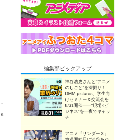
編集部ピックアップ
神谷浩史さんと“アニメ
のしごと”を深掘り！
DMM pictures、学生向
けセミナー＆交流会を
の声優・岡本信彦が”リベロ”を体感！ 展示イベント「ハイキュー!! オン ザ コート」東京会場が開幕
8/31開催――“現場×ビ
ジネス”を一夜でキャッ
送る
チ
アニメ『サンダー３』
放送開始日に渋谷をジ