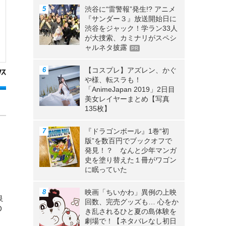
渋谷に“雷警報”発生!? アニメ
『サンダー３』放送開始日に
渋谷をジャック！学ラン33人
が大捜索、カミナリがスペシ
ャルネタ披露
PR
【コスプレ】アズレン、かぐ
や様、転スラも！
「AnimeJapan 2019」2日目
美女レイヤーまとめ【写真
135枚】
『ドラゴンボール』1巻“初
版”を数百円でブックオフで
発見！？ なんと少年マンガ
史を塗り替えた１冊がワゴン
に眠っていた
映画「ちいかわ」異例の上映
良
回数、完売グッズも… 心をか
D
き乱されるひと夏の島体験を
劇場で！【ネタバレなし初日