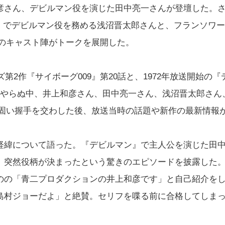
彦さん、デビルマン役を演じた田中亮一さんが登壇した。
ン』でデビルマン役を務める浅沼晋太郎さんと、フランソワー
旧のキャスト陣がトークを展開した。
第2作『サイボーグ009』第20話と、1972年放送開始の『
めやらぬ中、井上和彦さん、田中亮一さん、浅沼晋太郎さん
に固い握手を交わした後、放送当時の話題や新作の最新情報
経緯について語った。『デビルマン』で主人公を演じた田
、突然役柄が決まったという驚きのエピソードを披露した
のの「青二プロダクションの井上和彦です」と自己紹介を
島村ジョーだよ」と絶賛。セリフを喋る前に合格してしま