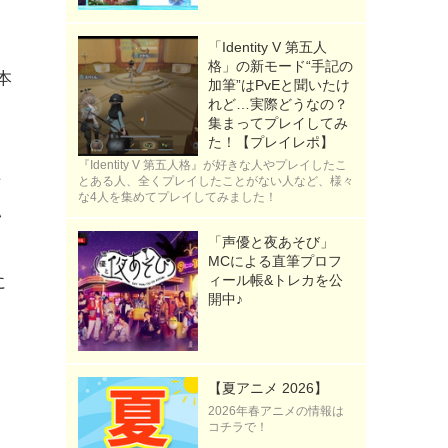
「Identity V 第五人
格」の新モード“手記の
本
加筆”はPvEと聞いたけ
れど…実際どうなの？
ゃ
集まってプレイしてみ
た！【プレイレポ】
『Identity V 第五人格』が好きな人やプレイしたこ
そ
とある人、全くプレイしたことがない人など、様々
な4人を集めてプレイしてみました！
い
「声優と夜あそび」
MCによる直筆プロフ
ィール帳&トレカを公
に
開中♪
【夏アニメ 2026】
》
2026年春アニメの情報は
コチラで！