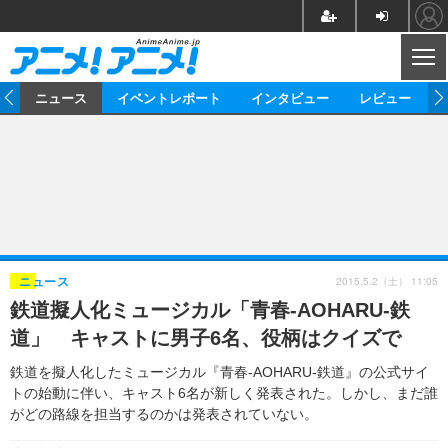
CL
ム
ニュース
イベントレポート
インタビュー
レビュー
ニュース
アニメ
映画/ドラマ
イベントレポート
マンガ
ノベル
アニメ
映画
インタビュー
音楽
声優
ライブ
舞台
スタッフ
声優
レビュー
2015.5.2（土） 11:05
ニュース
鉄道擬人化ミュージカル「青春-AOHARU-鉄
ゲーム
グッズ
海外イベント
ビジネス
俳優・タレント
アーティスト
アニメ
実写
動画
道」 キャストに男子6名、役柄はクイズで
イベント
海外
ビジネス
書評
イベント
アニメ
映画/ドラマ
連載・コラム
鉄道を擬人化したミュージカル『青春-AOHARU-鉄道』の公式サイ
トの始動に伴い、キャスト6名が新しく発表された。しかし、まだ誰
ゲーム
座談会
アニメ！アニメ！TV
ABEMA Cafe
がどの路線を担当するのかは発表されていない。