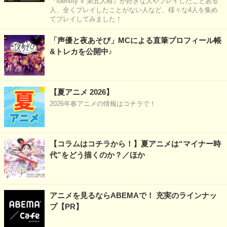
『Identity V 第五人格』が好きな人やプレイしたことある
人、全くプレイしたことがない人など、様々な4人を集め
てプレイしてみました！
「声優と夜あそび」MCによる直筆プロフィール帳
&トレカを公開中♪
【夏アニメ 2026】
2026年春アニメの情報はコチラで！
【コラムはコチラから！】夏アニメは“マイナー時
代”をどう描くのか？／ほか
アニメを見るならABEMAで！ 充実のラインナッ
プ【PR】