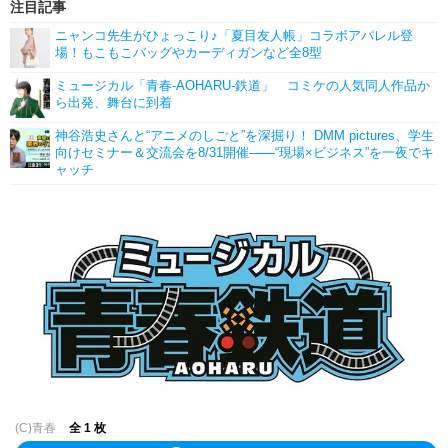
注目記事
ニャンコ先生がひょっこり♪「夏目友人帳」コラボアパレル登
場！もこもこバッグやカーディガンなど全8型
ミュージカル「青春-AOHARU-鉄道」 コミケの人気同人作品か
ら出発、舞台に到着
神谷浩史さんと“アニメのしごと”を深掘り！ DMM pictures、学生
向けセミナー＆交流会を8/31開催――“現場×ビジネス”を一夜でキ
ャッチ
(C)青春
全 1 枚