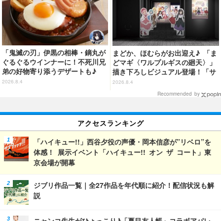
「鬼滅の刃」伊黒の相棒・鏑丸が
まどか、ほむらがお出迎え♪ 「ま
ぐるぐるウインナーに！不死川兄
どマギ〈ワルプルギスの廻天〉」
弟の好物寄り添うデザートも♪
描き下ろしビジュアル登場！「サ
「ジョイフル」コラボ第3弾・第4
ンシャインシティプリンスホテ
2026.8.4
2026.8.4
弾決定【8月18日～】
ル」コラボ開催
Recommended by
アクセスランキング
「ハイキュー!!」西谷夕役の声優・岡本信彦が”リベロ”を
体感！ 展示イベント「ハイキュー!! オン ザ コート」東
京会場が開幕
ジブリ作品一覧｜全27作品を年代順に紹介！配信状況も解
説
ニャンコ先生がひょっこり♪「夏目友人帳」コラボアパレ