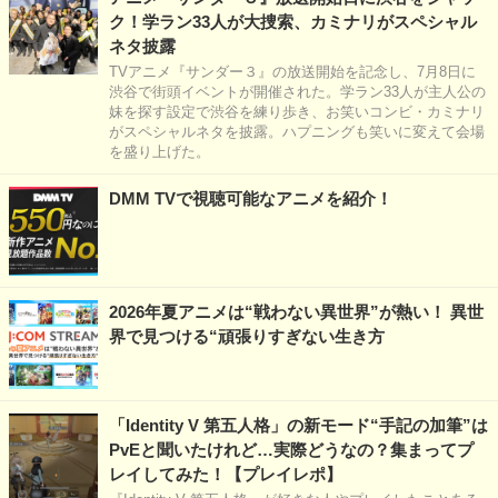
ク！学ラン33人が大捜索、カミナリがスペシャル
ネタ披露
TVアニメ『サンダー３』の放送開始を記念し、7月8日に
渋谷で街頭イベントが開催された。学ラン33人が主人公の
妹を探す設定で渋谷を練り歩き、お笑いコンビ・カミナリ
がスペシャルネタを披露。ハプニングも笑いに変えて会場
を盛り上げた。
DMM TVで視聴可能なアニメを紹介！
2026年夏アニメは“戦わない異世界”が熱い！ 異世
界で見つける“頑張りすぎない生き方
「Identity V 第五人格」の新モード“手記の加筆”は
PvEと聞いたけれど…実際どうなの？集まってプ
レイしてみた！【プレイレポ】