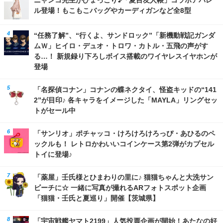
ル登場！もこもこバッグやカーディガンなど全8型
“任務了解”、“行くよ、サンドロック”「新機動戦記ガンダ
ムＷ」ヒイロ・デュオ・トロワ・カトル・五飛の声がす
る…！ 新規録り下ろしボイス搭載のワイヤレスイヤホンが
登場
「名探偵コナン」コナンの蝶ネクタイ、怪盗キッドの“141
2”が目印♪ 各キャラをイメージした「MAYLA」リングセッ
トがセール中
「サンリオ」ポチャッコ・けろけろけろっぴ・あひるのペ
ックルも！ レトロかわいいコインケース第2弾がカプセル
トイに登場♪
「薬屋」壬氏様とひまわりの里に♪ 猫猫ちゃんと大洗サン
ビーチに☆ 一緒に写真が撮れるARフォトスポット企画
「猫猫・壬氏と夏巡り」開催【茨城県】
「宇宙戦艦ヤマト2199」人気投票企画が開始！あたなの好