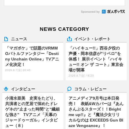
Sponsored by
NEWS CATEGORY
ニュース
イベント・レポート
「マガポケ」で話題のVRMM
「ハイキュー!!」西谷夕役の
Oバトルファンタジー「Desti
声優・岡本信彦が”リベロ”を
ny Unchain Online」TVアニ
体感！ 展示イベント「ハイキ
メ化決定！
ュー!! オン ザ コート」東京会
場が開幕
2026.8.7(金) 20:45
2026.8.7(金) 18:20
インタビュー
コラム・レビュー
小清水亜美 史実をたどり、
アニメディア9月号は本日発
共演者との芝居で深めたドレ
売！ 表紙&Wカバーは『あん
ゲネの“止まった時間”と“繊細
さんぶるスターズ！！Bright
な強さ” TVアニメ「天幕の
me up!!』と『魔法少女リリ
ジャードゥーガル」インタビ
カルなのは EXCEEDS Gun Bl
ュー（８）
aze Vengeance』！