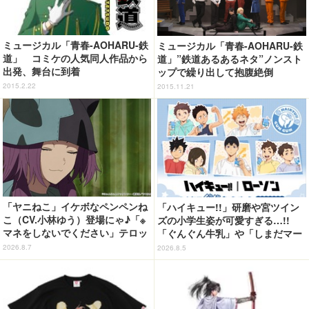
ミュージカル「青春-AOHARU-鉄
ミュージカル「青春-AOHARU-鉄
道」 コミケの人気同人作品から
道」”鉄道あるあるネタ”ノンスト
出発、舞台に到着
ップで繰り出して抱腹絶倒
2015.2.22
2015.11.21
「ヤニねこ」イケボなペンペンね
「ハイキュー!!」研磨や宮ツイン
こ（CV.小林ゆう）登場にゃ♪「※
ズの小学生姿が可愛すぎる…!!
マネをしないでください」テロッ
「ぐんぐん牛乳」や「しまだマー
プや、アルねこ失踪で江ノ島が聖
ト」デザインのグッズも!? ロー
2026.8.7
2026.8.5
地になっちゃう!?「今期の癒し
ソン限定グッズが登場！
枠」「怒られない回」第6話【ネ
タバレあり反応まとめ】