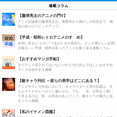
連載コラム
【藤津亮太のアニメの門V】
アニメ評論家の藤津亮太が、最新作から懐かしの作品まで、独
自の切り口でピックアップ。
【平成・昭和レトロアニメのすゝめ】
令和に見ると“エモい”？あのときの気持ち、どこか懐かしい記憶
が蘇る――平成・昭和を彩ったアニメを振り返る連載コラム。
【おすすめマンガ手帖】
まだアニメ化されてはいないけれどぜひ読んでほしいおすすめ
マンガを紹介する連載
【敵キャラ列伝 ～彼らの美学はどこにある？】
アニメやマンガ作品において、キャラクター人気や話題は、主
人公サイドやヒーローに偏りがち。でも、「光」が明るく輝い
て見えるのは「影」の存在があってこそ。敵キャラの魅力に迫
るコラム連載。
【私のイケメン図鑑】