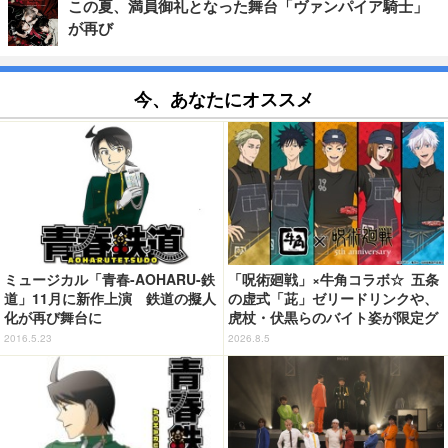
この夏、満員御礼となった舞台「ヴァンパイア騎士」
が再び
今、あなたにオススメ
ミュージカル「青春-AOHARU-鉄
「呪術廻戦」×牛角コラボ☆ 五条
道」11月に新作上演 鉄道の擬人
の虚式「茈」ゼリードリンクや、
化が再び舞台に
虎杖・伏黒らのバイト姿が限定グ
ッズに【8月26日～】
2016.5.23
2026.8.5