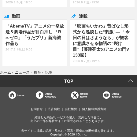
2026.8.3(月) 18:00
2026.8.7(金) 15:01
動画
連載
「AbemaTV」アニメの一挙放
「映画ちいかわ」昔ばなし形
送＆劇場作品が目白押し 「R
式から逸脱した“刺激”― 「今
e:ゼロ」「うたプリ」新海誠
日の日はさようなら」が観客
作品も
に意識させる物語の“裂け
目”【藤津亮太のアニメの門V
2017.3.18(土) 9:06
133回】
2026.8.7(金) 19:15
ホーム
›
ニュース
›
舞台
›
記事
TOP
Official
Official
Official
Home
Facebook
twitter
YouTube
お問合せ
広告掲載
会社概要
個人情報保護方針
紹介した商品/サービスを購入、契約した場合に、
売上の一部が弊社サイトに還元されることがあります。
当サイトに掲載の記事・見出し・写真・画像の無断転載を禁じます。
Copyright © 2026 IID, Inc.