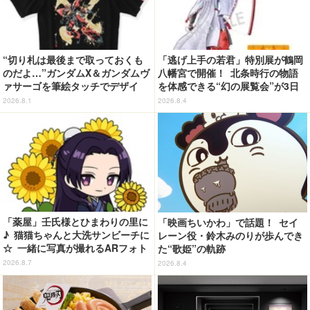
“切り札は最後まで取っておくも
「逃げ上手の若君」特別展が鶴岡
のだよ…”ガンダムX＆ガンダムヴ
八幡宮で開催！ 北条時行の物語
ァサーゴを筆絵タッチでデザイ
を体感できる“幻の展覧会”が3日
ン！「ガンダムX」Tシャツ発売
間限定で登場【8/28～30】
2026.8.1
2026.8.4
「薬屋」壬氏様とひまわりの里に
「映画ちいかわ」で話題！ セイ
♪ 猫猫ちゃんと大洗サンビーチに
レーン役・鈴木みのりが歩んでき
☆ 一緒に写真が撮れるARフォト
た“歌姫”の軌跡
スポット企画「猫猫・壬氏と夏巡
2026.8.7
2026.8.4
り」開催【茨城県】