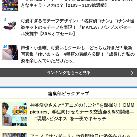
きなキャラ・メカは？【2199～3199総選挙】
可愛すぎるモチーフデザイン♪ 「名探偵コナン」コナン&怪
盗キッドのモチーフを表現！ 「MAYLA」パンプスがセー
ル実施中【30％オフセール】
声優・小倉唯、可愛いもクールも…どっちも好きだ!! 最新
写真集「ゆいま～る」4種類の表紙を公開！「成長した私の
姿を楽しんでいただけたら」
ランキングをもっと見る
編集部ピックアップ
神谷浩史さんと“アニメのしごと”を深掘り！ DMM
pictures、学生向けセミナー＆交流会を8/31開催―
―“現場×ビジネス”を一夜でキャッチ
アニメ『サンダー３』放送開始日に渋谷をジャッ