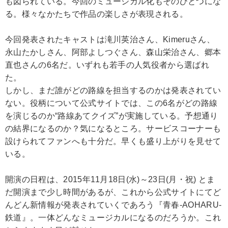
も図られている。今回のミュージカル化もそのひとつにな
る。様々なかたちで作品の楽しさが表現される。
今回発表されたキャストは滝川英治さん、Kimeruさん、
永山たかしさん、阿部よしつぐさん、森山栄治さん、郷本
直也さんの6名だ。いずれも若手の人気役者から選ばれ
た。
しかし、まだ誰がどの路線を担当するのかは発表されてい
ない。役柄について公式サイトでは、この6名がどの路線
を演じるのか“路線あてクイズ”が実施している。予想通り
の結界になるのか？気になるところ。サービスコーナーも
設けられてファンへも十分だ。早くも盛り上がりを見せて
いる。
開演の日程は、2015年11月18日(水)～23日(月・祝) とま
だ開演まで少し時間があるが、これから公式サイトにてど
んどん新情報が発表されていくであろう『青春-AOHARU-
鉄道』。一体どんなミュージカルになるのだろうか。これ