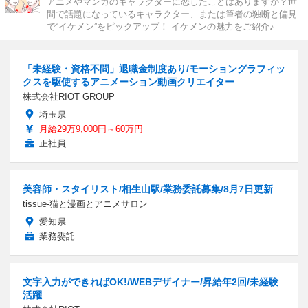
アニメやマンガのキャラクターに恋したことはありますか？世
間で話題になっているキャラクター、または筆者の独断と偏見
で“イケメン”をピックアップ！ イケメンの魅力をご紹介♪
「未経験・資格不問」退職金制度あり/モーショングラフィッ
クスを駆使するアニメーション動画クリエイター
株式会社RIOT GROUP
埼玉県
月給29万9,000円～60万円
正社員
美容師・スタイリスト/相生山駅/業務委託募集/8月7日更新
tissue-猫と漫画とアニメサロン
愛知県
業務委託
文字入力ができればOK!/WEBデザイナー/昇給年2回/未経験
活躍