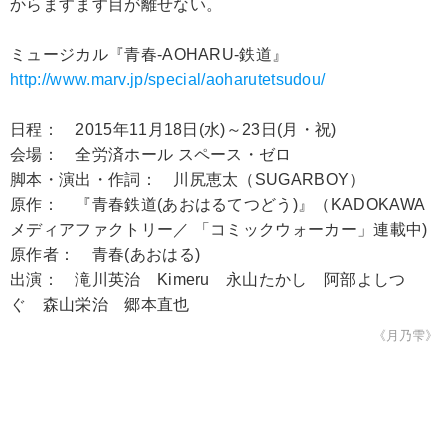
からますます目が離せない。
ミュージカル『青春-AOHARU-鉄道』
http://www.marv.jp/special/aoharutetsudou/
日程： 2015年11月18日(水)～23日(月・祝)
会場： 全労済ホール スペース・ゼロ
脚本・演出・作詞： 川尻恵太（SUGARBOY）
原作： 『青春鉄道(あおはるてつどう)』（KADOKAWA
メディアファクトリー／ 「コミックウォーカー」連載中)
原作者： 青春(あおはる)
出演： 滝川英治 Kimeru 永山たかし 阿部よしつ
ぐ 森山栄治 郷本直也
《月乃雫》