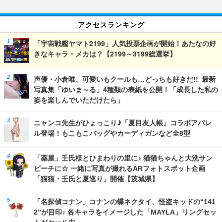
アクセスランキング
「宇宙戦艦ヤマト2199」人気投票企画が開始！あたなの好
きなキャラ・メカは？【2199～3199総選挙】
声優・小倉唯、可愛いもクールも…どっちも好きだ!! 最新
写真集「ゆいま～る」4種類の表紙を公開！「成長した私の
姿を楽しんでいただけたら」
ニャンコ先生がひょっこり♪「夏目友人帳」コラボアパレ
ル登場！もこもこバッグやカーディガンなど全8型
「薬屋」壬氏様とひまわりの里に♪ 猫猫ちゃんと大洗サン
ビーチに☆ 一緒に写真が撮れるARフォトスポット企画
「猫猫・壬氏と夏巡り」開催【茨城県】
「名探偵コナン」コナンの蝶ネクタイ、怪盗キッドの“141
2”が目印♪ 各キャラをイメージした「MAYLA」リングセッ