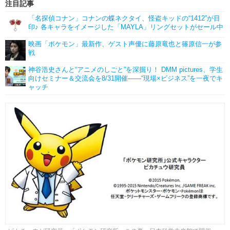
注目記事
「名探偵コナン」コナンの蝶ネクタイ、怪盗キッドの“1412”が目
印♪ 各キャラをイメージした「MAYLA」リングセットがセール中
映画「ポケモン」最新作、ゲスト声優に藤原竜也と篠原信一が参
戦
神谷浩史さんと“アニメのしごと”を深掘り！ DMM pictures、学生
向けセミナー＆交流会を8/31開催――“現場×ビジネス”を一夜でキ
ャッチ