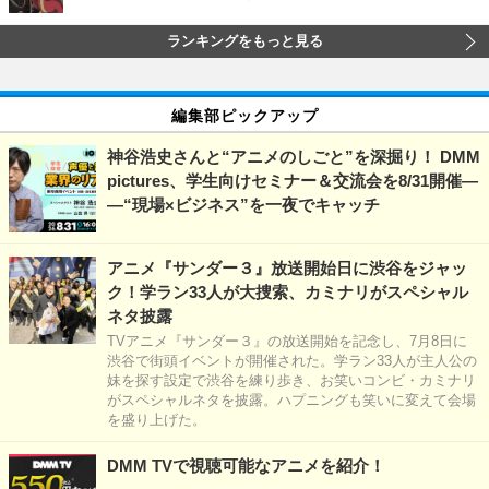
ランキングをもっと見る
編集部ピックアップ
神谷浩史さんと“アニメのしごと”を深掘り！ DMM
pictures、学生向けセミナー＆交流会を8/31開催―
―“現場×ビジネス”を一夜でキャッチ
アニメ『サンダー３』放送開始日に渋谷をジャッ
ク！学ラン33人が大捜索、カミナリがスペシャル
ネタ披露
TVアニメ『サンダー３』の放送開始を記念し、7月8日に
渋谷で街頭イベントが開催された。学ラン33人が主人公の
妹を探す設定で渋谷を練り歩き、お笑いコンビ・カミナリ
がスペシャルネタを披露。ハプニングも笑いに変えて会場
を盛り上げた。
DMM TVで視聴可能なアニメを紹介！