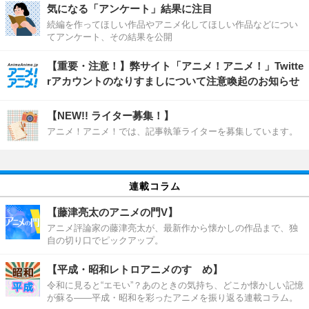
気になる「アンケート」結果に注目
続編を作ってほしい作品やアニメ化してほしい作品などについ
てアンケート、その結果を公開
【重要・注意！】弊サイト「アニメ！アニメ！」Twitte
rアカウントのなりすましについて注意喚起のお知らせ
【NEW!! ライター募集！】
アニメ！アニメ！では、記事執筆ライターを募集しています。
連載コラム
【藤津亮太のアニメの門V】
アニメ評論家の藤津亮太が、最新作から懐かしの作品まで、独
自の切り口でピックアップ。
【平成・昭和レトロアニメのすゝめ】
令和に見ると“エモい”？あのときの気持ち、どこか懐かしい記憶
が蘇る――平成・昭和を彩ったアニメを振り返る連載コラム。