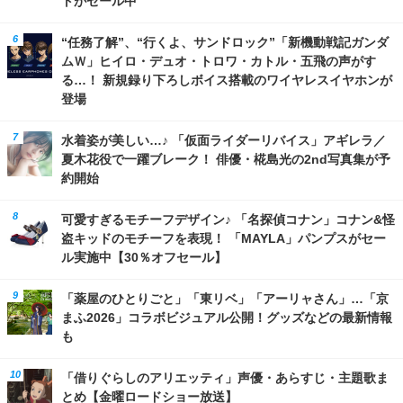
トがセール中
“任務了解”、“行くよ、サンドロック”「新機動戦記ガンダ
ムＷ」ヒイロ・デュオ・トロワ・カトル・五飛の声がす
る…！ 新規録り下ろしボイス搭載のワイヤレスイヤホンが
登場
水着姿が美しい…♪ 「仮面ライダーリバイス」アギレラ／
夏木花役で一躍ブレーク！ 俳優・椛島光の2nd写真集が予
約開始
可愛すぎるモチーフデザイン♪ 「名探偵コナン」コナン&怪
盗キッドのモチーフを表現！ 「MAYLA」パンプスがセー
ル実施中【30％オフセール】
「薬屋のひとりごと」「東リベ」「アーリャさん」…「京
まふ2026」コラボビジュアル公開！グッズなどの最新情報
も
「借りぐらしのアリエッティ」声優・あらすじ・主題歌ま
とめ【金曜ロードショー放送】