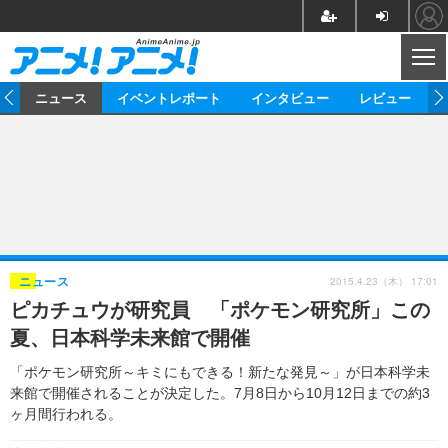
CL
ム
ニュース
イベントレポート
インタビュー
レビュー
ニュース
アニメ
映画/ドラマ
イベントレポート
マンガ
ノベル
アニメ
映画
インタビュー
音楽
声優
ライブ
舞台
スタッフ
声優
レビュー
2015.4.23（木） 17:01
ニュース
ピカチュウが研究員 「ポケモン研究所」この
ゲーム
グッズ
海外イベント
ビジネス
俳優・タレント
アーティスト
アニメ
実写
動画
夏、日本科学未来館で開催
イベント
海外
ビジネス
書評
イベント
アニメ
映画/ドラマ
連載・コラム
「ポケモン研究所～キミにもできる！新たな発見～」が日本科学未
来館で開催されることが決定した。7月8日から10月12日までの約3
ゲーム
座談会
アニメ！アニメ！TV
ABEMA Cafe
ヶ月間行われる。