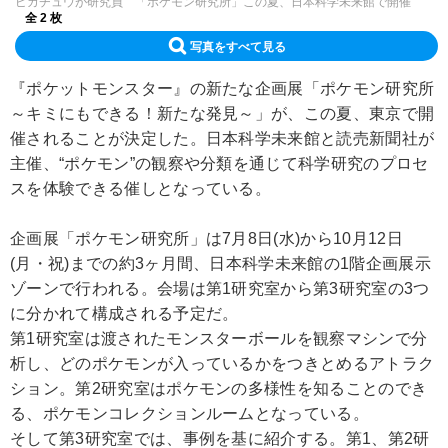
ピカチュウが研究員 「ポケモン研究所」この夏、日本科学未来館で開催
全 2 枚
写真をすべて見る
『ポケットモンスター』の新たな企画展「ポケモン研究所
～キミにもできる！新たな発見～」が、この夏、東京で開
催されることが決定した。日本科学未来館と読売新聞社が
主催、“ポケモン”の観察や分類を通じて科学研究のプロセ
スを体験できる催しとなっている。
企画展「ポケモン研究所」は7月8日(水)から10月12日
(月・祝)までの約3ヶ月間、日本科学未来館の1階企画展示
ゾーンで行われる。会場は第1研究室から第3研究室の3つ
に分かれて構成される予定だ。
第1研究室は渡されたモンスターボールを観察マシンで分
析し、どのポケモンが入っているかをつきとめるアトラク
ション。第2研究室はポケモンの多様性を知ることのでき
る、ポケモンコレクションルームとなっている。
そして第3研究室では、事例を基に紹介する。第1、第2研