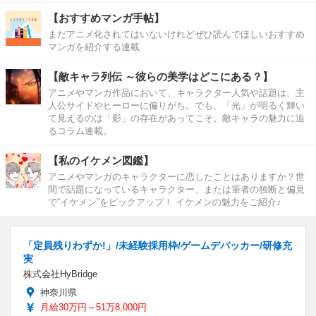
【おすすめマンガ手帖】
まだアニメ化されてはいないけれどぜひ読んでほしいおすすめ
マンガを紹介する連載
【敵キャラ列伝 ～彼らの美学はどこにある？】
アニメやマンガ作品において、キャラクター人気や話題は、主
人公サイドやヒーローに偏りがち。でも、「光」が明るく輝い
て見えるのは「影」の存在があってこそ。敵キャラの魅力に迫
るコラム連載。
【私のイケメン図鑑】
アニメやマンガのキャラクターに恋したことはありますか？世
間で話題になっているキャラクター、または筆者の独断と偏見
で“イケメン”をピックアップ！ イケメンの魅力をご紹介♪
「定員残りわずか!」/未経験採用枠/ゲームデバッカー/研修充
実
株式会社HyBridge
神奈川県
月給30万円～51万8,000円