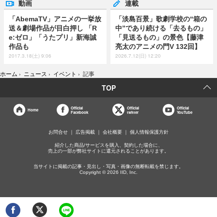
動画
連載
「AbemaTV」アニメの一挙放
「淡島百景」歌劇学校の“箱の
送＆劇場作品が目白押し 「R
中”であり続ける「去るもの」
e:ゼロ」「うたプリ」新海誠
「見送るもの」の景色【藤津
作品も
亮太のアニメの門V 132回】
2017.3.18(土) 9:06
2026.7.12(日) 12:20
ホーム
›
ニュース
›
イベント
›
記事
TOP
Official
Official
Official
Home
Facebook
twitter
YouTube
お問合せ
広告掲載
会社概要
個人情報保護方針
紹介した商品/サービスを購入、契約した場合に、
売上の一部が弊社サイトに還元されることがあります。
当サイトに掲載の記事・見出し・写真・画像の無断転載を禁じます。
Copyright © 2026 IID, Inc.