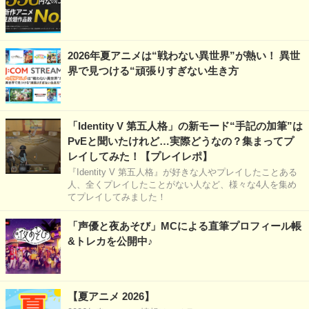
2026年夏アニメは“戦わない異世界”が熱い！ 異世
界で見つける“頑張りすぎない生き方
「Identity V 第五人格」の新モード“手記の加筆”は
PvEと聞いたけれど…実際どうなの？集まってプ
レイしてみた！【プレイレポ】
『Identity V 第五人格』が好きな人やプレイしたことある
人、全くプレイしたことがない人など、様々な4人を集め
てプレイしてみました！
「声優と夜あそび」MCによる直筆プロフィール帳
&トレカを公開中♪
【夏アニメ 2026】