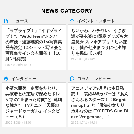
NEWS CATEGORY
ニュース
イベント・レポート
「ラブライブ！」“イキヅライ
ちいかわ、ハチワレ、うさぎ
ブ！”、“AiScReam”メンバー
達が浴衣姿に♪限定グッズも大
の声優・遠藤璃菜の1st写真集
盛況☆ スマホアプリ「ちいぽ
発売決定！2ショット写メ会と
け」仙台七夕まつりに七夕飾
写真集サイン会も開催！【10
りを掲出【レポ】
月6日発売】
2026.8.7(金) 16:30
2026.8.7(金) 18:15
インタビュー
コラム・レビュー
小清水亜美 史実をたどり、
アニメディア9月号は本日発
共演者との芝居で深めたドレ
売！ 表紙&Wカバーは『あん
ゲネの“止まった時間”と“繊細
さんぶるスターズ！！Bright
な強さ” TVアニメ「天幕の
me up!!』と『魔法少女リリ
ジャードゥーガル」インタビ
カルなのは EXCEEDS Gun Bl
ュー（８）
aze Vengeance』！
2026.8.3(月) 18:00
2026.8.7(金) 15:01