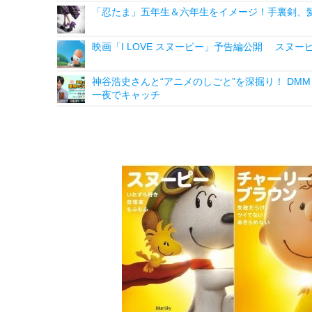
「忍たま」五年生＆六年生をイメージ！手裏剣、髪
映画「I LOVE スヌーピー」予告編公開 スヌ
神谷浩史さんと“アニメのしごと”を深掘り！ DMM p
一夜でキャッチ