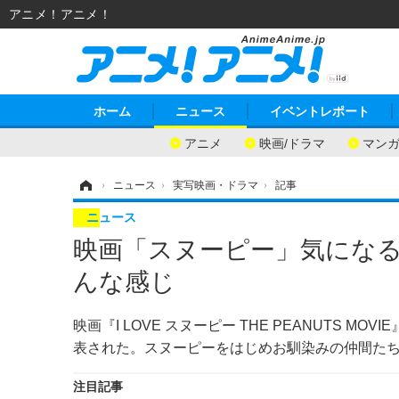
アニメ！アニメ！
ホーム
ニュース
イベントレポート
アニメ
映画/ドラマ
マン
ホーム
›
ニュース
›
実写映画・ドラマ
›
記事
ニュース
映画「スヌーピー」気にな
んな感じ
映画『I LOVE スヌーピー THE PEANUTS 
表された。スヌーピーをはじめお馴染みの仲間た
注目記事