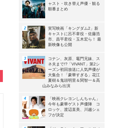
ャスト・吹き替え声優・観る
順番まとめ
実写映画「キングダム2」新
キャストに呂不韋役・佐藤浩
市、昌平君役・玉木宏ら！ 最
新映像も公開
コナン、灰原、竈門兄妹、ス
ネ夫まで!?「VIVANT」第2シ
ーズン初回放送に人気声優が
大集合！「豪華すぎる」花江
夏樹＆鬼頭明里＆関智一＆高
山みなみら出演
「映画クレヨンしんちゃん」
今年も豪華ゲスト声優陣 コ
ロッケ、渡辺直美、川越シェ
フが決定