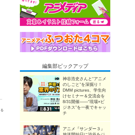
編集部ピックアップ
神谷浩史さんと“アニメ
のしごと”を深掘り！
DMM pictures、学生向
けセミナー＆交流会を
はさようなら」が観客に意識させる物語の“裂け目”【藤津亮太のアニメの門V 133回】
8/31開催――“現場×ビ
ジネス”を一夜でキャッ
送る
チ
アニメ『サンダー３』
放送開始日に渋谷をジ