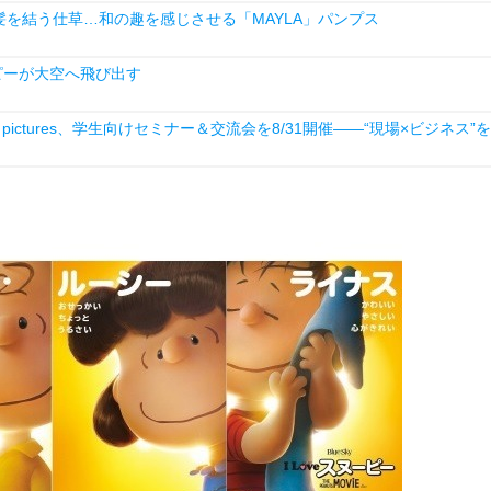
を結う仕草…和の趣を感じさせる「MAYLA」パンプス
ーピーが大空へ飛び出す
ictures、学生向けセミナー＆交流会を8/31開催――“現場×ビジネス”を