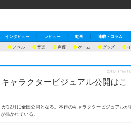
インタビュー
レビュー
動画
連載・コラム
ガ
ノベル
音楽
声優
ゲーム
グッズ
2015.4.9 Thu 11
るキャラクタービジュアル公開はこ
MOVIE』が12月に全国公開となる。本作のキャラクタービジュアルが
ちが描かれている。