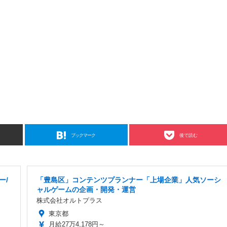
ブックマーク
後で読む
ー/
「豊島区」コンテンツプランナー「上場企業」人気ソーシ
ャルゲームの企画・開発・運営
株式会社オルトプラス
東京都
月給27万4,178円～