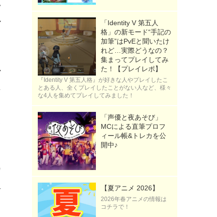
い
ル
「Identity V 第五人
格」の新モード“手記の
加筆”はPvEと聞いたけ
れど…実際どうなの？
集まってプレイしてみ
た！【プレイレポ】
か
『Identity V 第五人格』が好きな人やプレイしたこ
に
とある人、全くプレイしたことがない人など、様々
な4人を集めてプレイしてみました！
「声優と夜あそび」
、
MCによる直筆プロフ
ィール帳&トレカを公
開中♪
カ
担
【夏アニメ 2026】
2026年春アニメの情報は
コチラで！