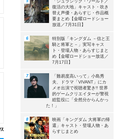
「ジュラシック・ワールド／
復活の大地」キャスト・吹き
替え声優・あらすじ・作品概
要まとめ【金曜ロードショー
放送／7月31日】
特別版「キングダム －信と王
騎と将軍と－」実写キャス
ト・登場人物・あらすじまと
め【金曜ロードショー放送／
7月17日】
「難易度高いって」小島秀
夫、ドラマ「VIVANT」にカ
メオ出演で視聴者驚き!! 世界
的ゲームクリエイターが警視
総監役に「全然分からんかっ
た！」
映画「キングダム 大将軍の帰
還」キャスト・登場人物・あ
らすじまとめ