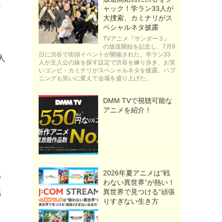
お
ャック！学ラン33人が
大捜索、カミナリがス
ペシャルネタ披露
TVアニメ『サンダー３』
の放送開始を記念し、7月8
日に渋谷で街頭イベントが開催された。学ラン33
人
人が主人公の妹を探す設定で渋谷を練り歩き、お笑
いコンビ・カミナリがスペシャルネタを披露。ハプ
ニングも笑いに変えて会場を盛り上げた。
ヌ
DMM TVで視聴可能な
アニメを紹介！
2026年夏アニメは“戦
わ
わない異世界”が熱い！
異世界で見つける“頑張
感
りすぎない生き方