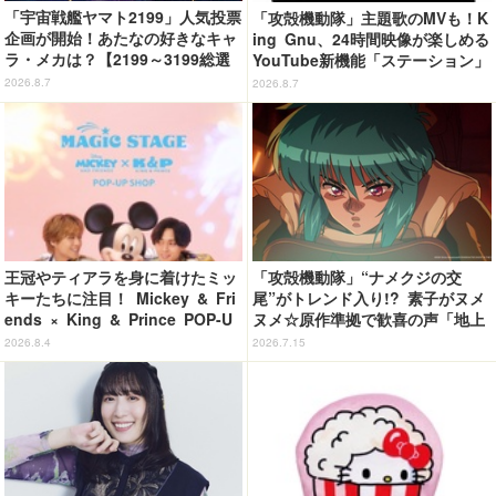
「宇宙戦艦ヤマト2199」人気投票
「攻殻機動隊」主題歌のMVも！K
企画が開始！あたなの好きなキャ
ing Gnu、24時間映像が楽しめる
ラ・メカは？【2199～3199総選
YouTube新機能「ステーション」
挙】
ページを公開
2026.8.7
2026.8.7
王冠やティアラを身に着けたミッ
「攻殻機動隊」“ナメクジの交
キーたちに注目！ Mickey & Fri
尾”がトレンド入り!? 素子がヌメ
ends × King & Prince POP-U
ヌメ☆原作準拠で歓喜の声「地上
P SHOP「MAGIC STAGE」に新
波でギリギリ流せるレベル」「か
2026.8.4
2026.7.15
商品登場
なり頑張ったな」「制作陣に感謝
してもしきれない」第2話【ネタ
バレあり反応まとめ】