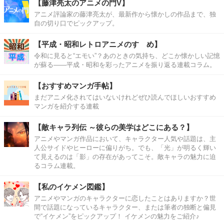
【藤津亮太のアニメの門V】
アニメ評論家の藤津亮太が、最新作から懐かしの作品まで、独
自の切り口でピックアップ。
【平成・昭和レトロアニメのすゝめ】
令和に見ると“エモい”？あのときの気持ち、どこか懐かしい記憶
が蘇る――平成・昭和を彩ったアニメを振り返る連載コラム。
【おすすめマンガ手帖】
まだアニメ化されてはいないけれどぜひ読んでほしいおすすめ
マンガを紹介する連載
【敵キャラ列伝 ～彼らの美学はどこにある？】
アニメやマンガ作品において、キャラクター人気や話題は、主
人公サイドやヒーローに偏りがち。でも、「光」が明るく輝い
て見えるのは「影」の存在があってこそ。敵キャラの魅力に迫
るコラム連載。
【私のイケメン図鑑】
アニメやマンガのキャラクターに恋したことはありますか？世
間で話題になっているキャラクター、または筆者の独断と偏見
で“イケメン”をピックアップ！ イケメンの魅力をご紹介♪