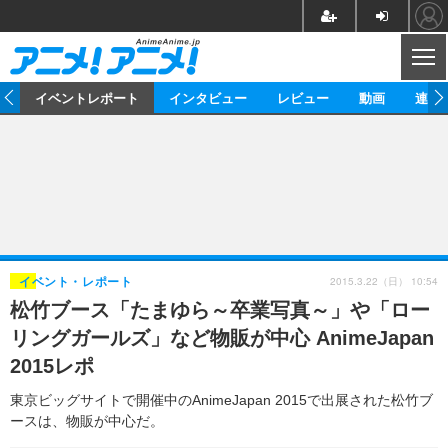
CL
ス
イベントレポート
インタビュー
レビュー
動画
連載
ニュース
アニメ
映画/ドラマ
イベントレポート
マンガ
ノベル
アニメ
映画
インタビュー
音楽
声優
ライブ
舞台
スタッフ
声優
レビュー
2015.3.22（日） 10:54
イベント・レポート
松竹ブース「たまゆら～卒業写真～」や「ロー
ゲーム
グッズ
海外イベント
ビジネス
俳優・タレント
アーティスト
アニメ
実写
動画
リングガールズ」など物販が中心 AnimeJapan
イベント
海外
ビジネス
書評
イベント
アニメ
映画/ドラマ
連載・コラム
2015レポ
ゲーム
座談会
アニメ！アニメ！TV
ABEMA Cafe
東京ビッグサイトで開催中のAnimeJapan 2015で出展された松竹ブ
ースは、物販が中心だ。