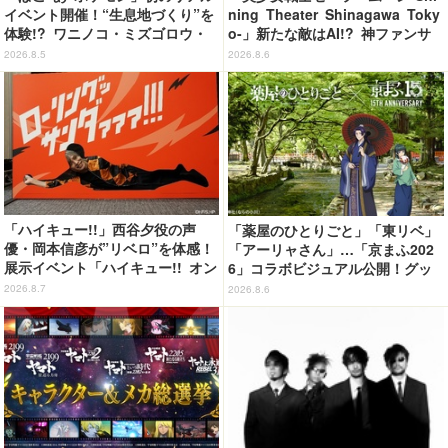
イベント開催！“生息地づくり”を
ning Theater Shinagawa Toky
体験!? ワニノコ・ミズゴロウ・
o-」新たな敵はAI!? 神ファンサ
アシマリもワクワク☆ 「ブクブ
も健在で舞台初心者も悶絶！＜第
2026.8.5
2026.8.6
クうみぞこの街」in横浜赤レンガ
2期レビュー＞
倉庫 ～8月9日まで【レポート】
「ハイキュー!!」西谷夕役の声
「薬屋のひとりごと」「東リベ」
優・岡本信彦が”リベロ”を体感！
「アーリャさん」…「京まふ202
展示イベント「ハイキュー!! オン
6」コラボビジュアル公開！グッ
ザ コート」東京会場が開幕
ズなどの最新情報も
2026.8.7
2026.8.6