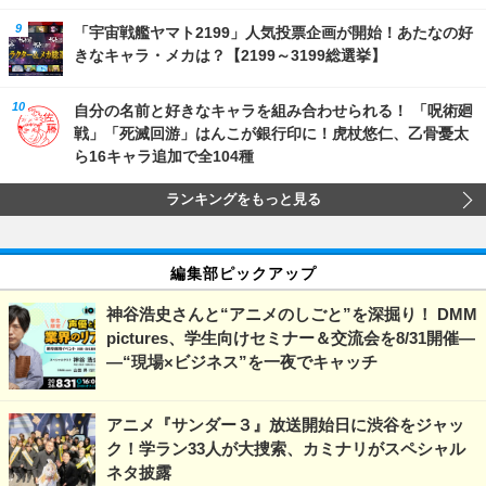
「宇宙戦艦ヤマト2199」人気投票企画が開始！あたなの好
きなキャラ・メカは？【2199～3199総選挙】
自分の名前と好きなキャラを組み合わせられる！ 「呪術廻
戦」「死滅回游」はんこが銀行印に！虎杖悠仁、乙骨憂太
ら16キャラ追加で全104種
ランキングをもっと見る
編集部ピックアップ
神谷浩史さんと“アニメのしごと”を深掘り！ DMM
pictures、学生向けセミナー＆交流会を8/31開催―
―“現場×ビジネス”を一夜でキャッチ
アニメ『サンダー３』放送開始日に渋谷をジャッ
ク！学ラン33人が大捜索、カミナリがスペシャル
ネタ披露