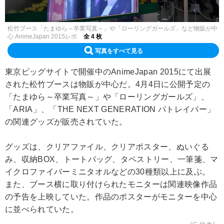
松竹ブース「たまゆら～卒業写真～」や「ローリングガールズ」など物販が中
心 AnimeJapan 2015レポ
全 4 枚
写真をすべて見る
東京ビッグサイトで開催中のAnimeJapan 2015にて出展
された松竹ブースは物販が中心だ。4月4日に公開予定の
「たまゆら～卒業写真～」や「ローリングガールズ」、
「ARIA」、「THE NEXT GENERATION パトレイバー」
の関連グッズが販売されていた。
グッズは、クリアファイル、クリアポスター、ぬいぐる
み、収納BOX、トートバッグ、タペストリー、一筆箋、マ
イクロファイバーミニタオルなどの30種類以上に及ぶ。
また、ブース横に取り付けられたモニターは関連映像作品
の予告を上映していた。作品のポスターがモニターを中心
に並べられていた。