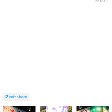
《G.鈴木》
AnimeJapan