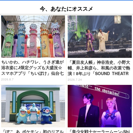
今、あなたにオススメ
ちいかわ、ハチワレ、うさぎ達が
「夏目友人帳」神谷浩史、小野大
浴衣姿に♪限定グッズも大盛況☆
輔、井上和彦ら、和風の衣裳で熱
スマホアプリ「ちいぽけ」仙台七
演！8年ぶり「SOUND THEATR
夕まつりに七夕飾りを掲出【レ
E」夜公演レポート
2026.8.7
2026.7.24
ポ】
「ぽこ あ ポケモン」初のリアル
「美少女戦士セーラームーン-Shi