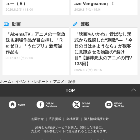
ュー（８）
aze Vengeance』！
2026.8.3(月) 18:00
2026.8.7(金) 15:01
動画
連載
「AbemaTV」アニメの一挙放
「映画ちいかわ」昔ばなし形
送＆劇場作品が目白押し 「R
式から逸脱した“刺激”― 「今
e:ゼロ」「うたプリ」新海誠
日の日はさようなら」が観客
作品も
に意識させる物語の“裂け
目”【藤津亮太のアニメの門V
2017.3.18(土) 9:06
133回】
2026.8.7(金) 19:15
ホーム
›
イベント・レポート
›
アニメ
›
記事
TOP
Official
Official
Official
Home
Facebook
twitter
YouTube
お問合せ
広告掲載
会社概要
個人情報保護方針
紹介した商品/サービスを購入、契約した場合に、
売上の一部が弊社サイトに還元されることがあります。