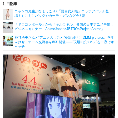
注目記事
ニャンコ先生がひょっこり♪「夏目友人帳」コラボアパレル登
場！もこもこバッグやカーディガンなど全8型
「ドラゴンボール」から「キルラキル」各国の日本アニメ事情：
ビジネスセミナー「AnimeJapan×JETRO×Project Anime」
神谷浩史さんと“アニメのしごと”を深掘り！ DMM pictures、学生
向けセミナー＆交流会を8/31開催――“現場×ビジネス”を一夜でキ
ャッチ