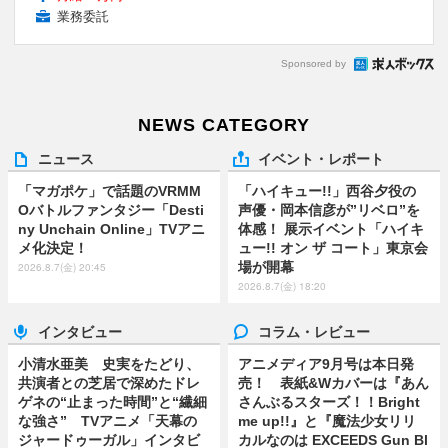
業務委託
Sponsored by
NEWS CATEGORY
ニュース
イベント・レポート
「マガポケ」で話題のVRMM
「ハイキュー!!」西谷夕役の
Oバトルファンタジー「Desti
声優・岡本信彦が”リベロ”を
ny Unchain Online」TVアニ
体感！ 展示イベント「ハイキ
メ化決定！
ュー!! オン ザ コート」東京会
場が開幕
2026.8.7(金) 20:45
2026.8.7(金) 18:20
インタビュー
コラム・レビュー
小清水亜美 史実をたどり、
アニメディア9月号は本日発
共演者との芝居で深めたドレ
売！ 表紙&Wカバーは『あん
ゲネの“止まった時間”と“繊細
さんぶるスターズ！！Bright
な強さ” TVアニメ「天幕の
me up!!』と『魔法少女リリ
ジャードゥーガル」インタビ
カルなのは EXCEEDS Gun Bl