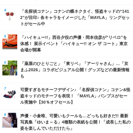
「名探偵コナン」コナンの蝶ネクタイ、怪盗キッドの“141
2”が目印♪ 各キャラをイメージした「MAYLA」リングセッ
トがセール中
「ハイキュー!!」西谷夕役の声優・岡本信彦が”リベロ”を
体感！ 展示イベント「ハイキュー!! オン ザ コート」東京
会場が開幕
「薬屋のひとりごと」「東リベ」「アーリャさん」…「京
まふ2026」コラボビジュアル公開！グッズなどの最新情報
も
可愛すぎるモチーフデザイン♪ 「名探偵コナン」コナン&怪
盗キッドのモチーフを表現！ 「MAYLA」パンプスがセー
ル実施中【30％オフセール】
声優・小倉唯、可愛いもクールも…どっちも好きだ!! 最新
写真集「ゆいま～る」4種類の表紙を公開！「成長した私の
姿を楽しんでいただけたら」