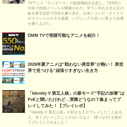
TVアニメ『サンダー３』の放送開始を記念し、7月8日に
渋谷で街頭イベントが開催された。学ラン33人が主人公の
妹を探す設定で渋谷を練り歩き、お笑いコンビ・カミナリ
がスペシャルネタを披露。ハプニングも笑いに変えて会場
を盛り上げた。
DMM TVで視聴可能なアニメを紹介！
2026年夏アニメは“戦わない異世界”が熱い！ 異世
界で見つける“頑張りすぎない生き方
「Identity V 第五人格」の新モード“手記の加筆”は
PvEと聞いたけれど…実際どうなの？集まってプ
レイしてみた！【プレイレポ】
『Identity V 第五人格』が好きな人やプレイしたことある
人、全くプレイしたことがない人など、様々な4人を集め
てプレイしてみました！