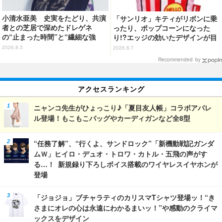
小清水亜美 史実をたどり、共演
「サンリオ」キティがリボンに乗
者との芝居で深めたドレゲネ
ったり、ポップコーンになった
の“止まった時間”と“繊細な強
り!?エッジの効いたデザインが目
さ” TVアニメ「天幕のジャード
を引く♪ トートバッグやポーチが
2026.8.3
2026.8.7
ゥーガル」インタビュー（９）
登場
Recommended by
アクセスランキング
ニャンコ先生がひょっこり♪「夏目友人帳」コラボアパレ
ル登場！もこもこバッグやカーディガンなど全8型
“任務了解”、“行くよ、サンドロック”「新機動戦記ガンダ
ムＷ」ヒイロ・デュオ・トロワ・カトル・五飛の声がす
る…！ 新規録り下ろしボイス搭載のワイヤレスイヤホンが
登場
「ジョジョ」ブチャラティのカリスマTシャツ登場ッ！“き
さまにオレの心は永遠にわかるまいッ！”や感動のクライマ
ックスをデザイン