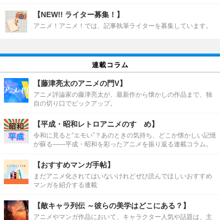
【NEW!! ライター募集！】
アニメ！アニメ！では、記事執筆ライターを募集しています。
連載コラム
【藤津亮太のアニメの門V】
アニメ評論家の藤津亮太が、最新作から懐かしの作品まで、独
自の切り口でピックアップ。
【平成・昭和レトロアニメのすゝめ】
令和に見ると“エモい”？あのときの気持ち、どこか懐かしい記憶
が蘇る――平成・昭和を彩ったアニメを振り返る連載コラム。
【おすすめマンガ手帖】
まだアニメ化されてはいないけれどぜひ読んでほしいおすすめ
マンガを紹介する連載
【敵キャラ列伝 ～彼らの美学はどこにある？】
アニメやマンガ作品において、キャラクター人気や話題は、主