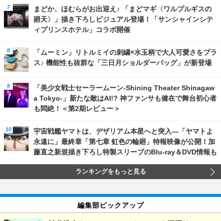
まどか、ほむらがお出迎え♪ 「まどマギ〈ワルプルギスの
廻天〉」描き下ろしビジュアル登場！「サンシャインシテ
ィプリンスホテル」コラボ開催
「ムーミン」リトルミイの刺繍×水玉柄で大人可愛さをプラ
ス♪ 機能性も抜群な「三日月ショルダーバッグ」が新登場
「美少女戦士セーラームーン-Shining Theater Shinagaw
a Tokyo-」新たな敵はAI!? 神ファンサも健在で舞台初心者
も悶絶！＜第2期レビュー＞
宇宙戦艦ヤマトは、デザリアム本星へと突入―「ヤマトよ
永遠に」最終章「第七章 虹色の輪廻」特報映像が公開！加
藤直之新規描き下ろし特製スリーブのBlu-ray＆DVD情報も
ランキングをもっと見る
編集部ピックアップ