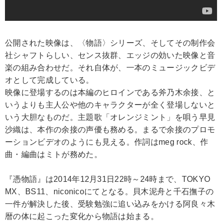
公開された映像は、〈物語〉シリーズ、そしてその制作会
社シャフトらしい、センス抜群、エッジの効いた映像と音
楽の組み合わせだ。それ自体が、一本のミュージックビデ
オとして完成している。
映像に登場するのは本編のヒロインである斧乃木余接、と
いうよりも主人公や他のキャラクターが全く登場しないと
いう大胆なものだ。主題歌「オレンジミント」を唄う早見
沙織は、本作の余接の声優も務める。まるで余接のプロモ
ーションビデオのようにも見える。作詞はmeg rock、作
曲・編曲はミトが務めた。
『憑物語』は2014年12月31日22時～24時まで、TOKYO
MX、BS11、niconicoにてとなる。貝木泥舟と千石撫子の
一件が解決した後、受験勉強に追い込みをかける阿良々木
暦の体に起こった変化から物語は始まる。