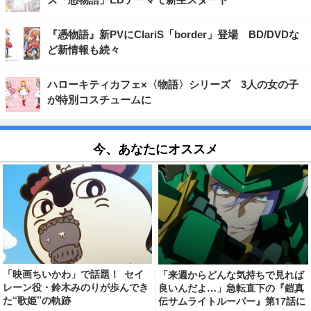
『憑物語』新PVにClariS「border」登場 BD/DVDな
ど新情報も続々
ハローキティカフェ×〈物語〉シリーズ 3人の女の子
が特別コスチュームに
今、あなたにオススメ
「映画ちいかわ」で話題！ セイ
「来週からどんな気持ちで見れば
レーン役・鈴木みのりが歩んでき
良いんだよ…」急転直下の『鎧真
た“歌姫”の軌跡
伝サムライトルーパー』第17話に