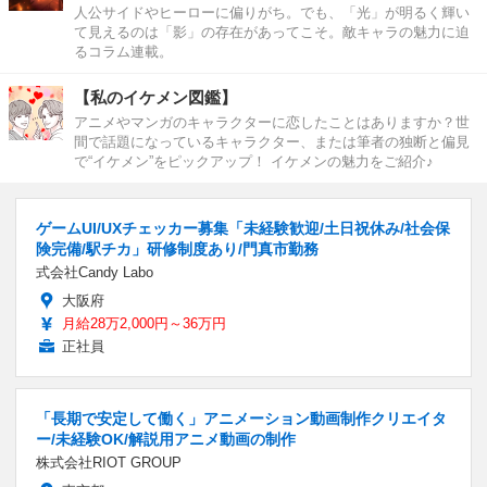
人公サイドやヒーローに偏りがち。でも、「光」が明るく輝い
て見えるのは「影」の存在があってこそ。敵キャラの魅力に迫
るコラム連載。
【私のイケメン図鑑】
アニメやマンガのキャラクターに恋したことはありますか？世
間で話題になっているキャラクター、または筆者の独断と偏見
で“イケメン”をピックアップ！ イケメンの魅力をご紹介♪
ゲームUI/UXチェッカー募集「未経験歓迎/土日祝休み/社会保
険完備/駅チカ」研修制度あり/門真市勤務
式会社Candy Labo
大阪府
月給28万2,000円～36万円
正社員
「長期で安定して働く」アニメーション動画制作クリエイタ
ー/未経験OK/解説用アニメ動画の制作
株式会社RIOT GROUP