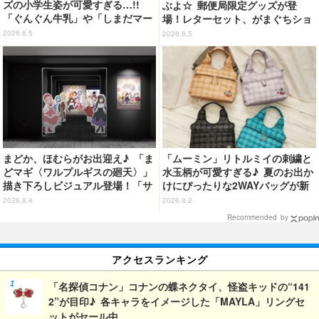
ズの小学生姿が可愛すぎる…!!
ぶよ☆ 郵便局限定グッズが登
「ぐんぐん牛乳」や「しまだマー
場！レターセット、がまぐちショ
ト」デザインのグッズも!? ロー
ルダーバッグなど全5種【8月12日
2026.8.5
2026.8.5
ソン限定グッズが登場！
～】
まどか、ほむらがお出迎え♪ 「ま
「ムーミン」リトルミイの刺繍と
どマギ〈ワルプルギスの廻天〉」
水玉柄が可愛すぎる♪ 夏のお出か
描き下ろしビジュアル登場！「サ
けにぴったりな2WAYバッグが新
ンシャインシティプリンスホテ
登場
2026.8.4
2026.8.2
ル」コラボ開催
Recommended by
アクセスランキング
「名探偵コナン」コナンの蝶ネクタイ、怪盗キッドの“141
2”が目印♪ 各キャラをイメージした「MAYLA」リングセ
ットがセール中