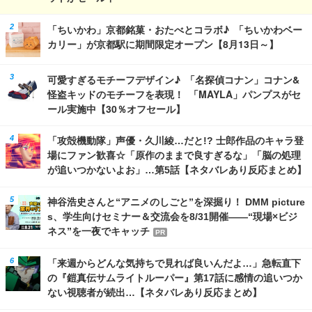
「ちいかわ」京都銘菓・おたべとコラボ♪ 「ちいかわベー
カリー」が京都駅に期間限定オープン【8月13日～】
可愛すぎるモチーフデザイン♪ 「名探偵コナン」コナン&
怪盗キッドのモチーフを表現！ 「MAYLA」パンプスがセ
ール実施中【30％オフセール】
「攻殻機動隊」声優・久川綾…だと!? 士郎作品のキャラ登
場にファン歓喜☆「原作のままで良すぎるな」「脳の処理
が追いつかないよお」…第5話【ネタバレあり反応まとめ】
神谷浩史さんと“アニメのしごと”を深掘り！ DMM picture
s、学生向けセミナー＆交流会を8/31開催――“現場×ビジ
ネス”を一夜でキャッチ
PR
「来週からどんな気持ちで見れば良いんだよ…」急転直下
の『鎧真伝サムライトルーパー』第17話に感情の追いつか
ない視聴者が続出…【ネタバレあり反応まとめ】