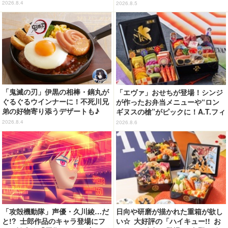
感情の追いつかない視聴者が続
2026.8.4
2026.8.5
出…【ネタバレあり反応まとめ】
「鬼滅の刃」伊黒の相棒・鏑丸が
「エヴァ」おせちが登場！シンジ
ぐるぐるウインナーに！不死川兄
が作ったお弁当メニューや“ロン
弟の好物寄り添うデザートも♪
ギヌスの槍”がピックに！A.T.フィ
「ジョイフル」コラボ第3弾・第4
ールド風呂敷も便利◎【予約開
2026.8.4
2026.8.6
弾決定【8月18日～】
始】
「攻殻機動隊」声優・久川綾…だ
日向や研磨が描かれた重箱が欲し
と!? 士郎作品のキャラ登場にフ
い☆ 大好評の「ハイキュー!! お