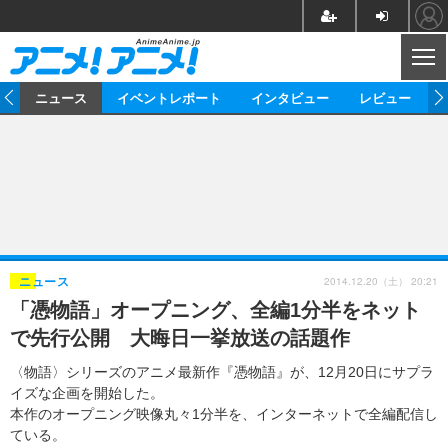
CL
ム
ニュース
イベントレポート
インタビュー
レビュー
ニュース
アニメ
映画/ドラマ
イベントレポート
マンガ
ノベル
アニメ
映画
インタビュー
音楽
声優
ライブ
舞台
スタッフ
声優
レビュー
2014.12.20（土） 20:21
ニュース
「憑物語」オープニング、全編1分半をネット
ゲーム
グッズ
海外イベント
ビジネス
俳優・タレント
アーティスト
アニメ
実写
動画
で先行公開 大晦日一挙放送の話題作
イベント
海外
ビジネス
書評
イベント
アニメ
映画/ドラマ
連載・コラム
〈物語〉シリーズのアニメ最新作『憑物語』が、12月20日にサプラ
イズな企画を開始した。
ゲーム
座談会
アニメ！アニメ！TV
ABEMA Cafe
本作のオープニング映像丸々1分半を、インターネットで全編配信し
ている。