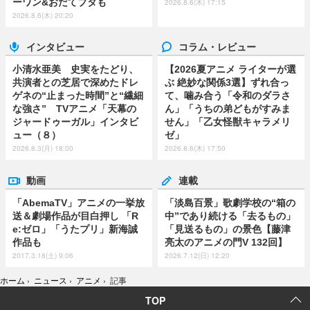
ーワン&おだてブタも
2026.8.6(木) 17:15
2026.8.6(木) 20:20
インタビュー
コラム・レビュー
小清水亜美 史実をたどり、
【2026夏アニメ ライターが選
共演者との芝居で深めたドレ
ぶ 絶妙な関係3選】ずれ合っ
ゲネの“止まった時間”と“繊細
て、噛み合う「令和のダラさ
な強さ” TVアニメ「天幕の
ん」「うちの弟どもがすみま
ジャードゥーガル」インタビ
せん」「乙女怪獣キャラメリ
ュー（８）
ゼ」
2026.8.3(月) 18:00
2026.8.6(木) 17:50
動画
連載
「AbemaTV」アニメの一挙放
「淡島百景」歌劇学校の“箱の
送＆劇場作品が目白押し 「R
中”であり続ける「去るもの」
e:ゼロ」「うたプリ」新海誠
「見送るもの」の景色【藤津
作品も
亮太のアニメの門V 132回】
2017.3.18(土) 9:06
2026.7.12(日) 12:20
ホーム
›
ニュース
›
アニメ
›
記事
TOP