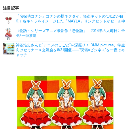
注目記事
「名探偵コナン」コナンの蝶ネクタイ、怪盗キッドの“1412”が目
印♪ 各キャラをイメージした「MAYLA」リングセットがセール中
〈物語〉シリーズアニメ最新作「憑物語」 2014年の大晦日に全
4話一挙放送
神谷浩史さんと“アニメのしごと”を深掘り！ DMM pictures、学生
向けセミナー＆交流会を8/31開催――“現場×ビジネス”を一夜でキ
ャッチ