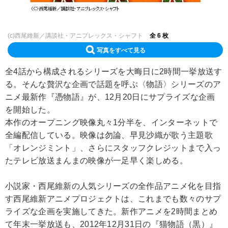
(c)西尾維新／講談社・アニプレックス・シャフト
全 6 枚
写真をすべて見る
全4話から構成されるシリーズを大晦日に2時間一挙放送す
る。そんな贅沢な企画で話題を呼ぶ〈物語〉シリーズのア
ニメ最新作『憑物語』が、12月20日にサプライズな企画
を開始した。
本作のオープニング映像丸々1分半を、インターネットで
全編配信している。映像は勿論、早見沙織が歌う主題歌
「オレンジミント」、さらにスタッフクレジットまで入っ
たテレビ放送まんまの映像が一足早く楽しめる。
小説家・西尾維新の人気シリーズの全作品アニメ化を目指
す西尾維新アニメプロジェクトは、これまでも数々のサプ
ライズな企画を実施してきた。新作アニメを2時間まとめ
て年末一挙放送も、2012年12月31日の『猫物語（黒）』