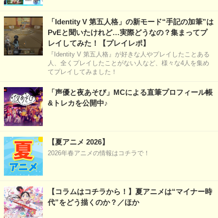
「Identity V 第五人格」の新モード“手記の加筆”は
PvEと聞いたけれど…実際どうなの？集まってプ
レイしてみた！【プレイレポ】
『Identity V 第五人格』が好きな人やプレイしたことある
人、全くプレイしたことがない人など、様々な4人を集め
てプレイしてみました！
「声優と夜あそび」MCによる直筆プロフィール帳
&トレカを公開中♪
【夏アニメ 2026】
2026年春アニメの情報はコチラで！
【コラムはコチラから！】夏アニメは“マイナー時
代”をどう描くのか？／ほか