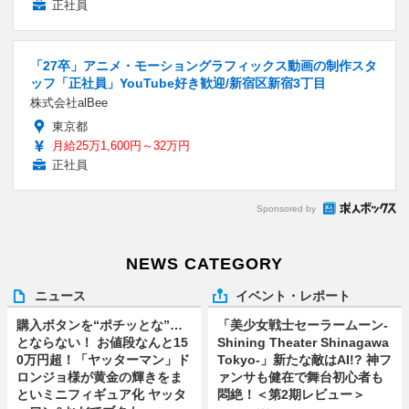
正社員
「27卒」アニメ・モーショングラフィックス動画の制作スタ
ッフ「正社員」YouTube好き歓迎/新宿区新宿3丁目
株式会社alBee
東京都
月給25万1,600円～32万円
正社員
Sponsored by
NEWS CATEGORY
ニュース
イベント・レポート
購入ボタンを“ポチッとな”…
「美少女戦士セーラームーン-
とならない！ お値段なんと15
Shining Theater Shinagawa
0万円超！「ヤッターマン」ド
Tokyo-」新たな敵はAI!? 神フ
ロンジョ様が黄金の輝きをま
ァンサも健在で舞台初心者も
といミニフィギュア化 ヤッタ
悶絶！＜第2期レビュー＞