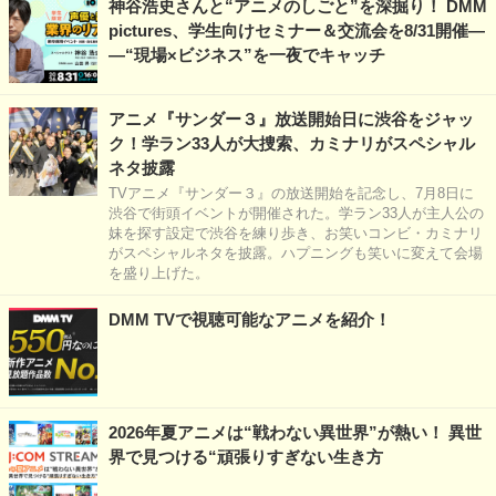
神谷浩史さんと“アニメのしごと”を深掘り！ DMM
pictures、学生向けセミナー＆交流会を8/31開催―
―“現場×ビジネス”を一夜でキャッチ
アニメ『サンダー３』放送開始日に渋谷をジャッ
ク！学ラン33人が大捜索、カミナリがスペシャル
ネタ披露
TVアニメ『サンダー３』の放送開始を記念し、7月8日に
渋谷で街頭イベントが開催された。学ラン33人が主人公の
妹を探す設定で渋谷を練り歩き、お笑いコンビ・カミナリ
がスペシャルネタを披露。ハプニングも笑いに変えて会場
を盛り上げた。
DMM TVで視聴可能なアニメを紹介！
2026年夏アニメは“戦わない異世界”が熱い！ 異世
界で見つける“頑張りすぎない生き方