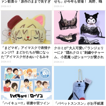
ァン歓喜☆「原作のままで良すぎ
せち」が今年も登場！ 烏野、鴎
るな」「脳の処理が追いつかない
台、音駒、稲荷崎をイメージした
2026.8.5
2026.8.4
よお」…第5話【ネタバレあり反
メニューで構成
応まとめ】
「まどマギ」アイマスクで表情チ
クロミが“大人可愛い”ランジェリ
ェンジ!? まどかたちが猫になっ
ーに♪ “隠れクロミ”刺繍やチャー
た“アイマスク付きぬいぐるみキ
ム、小悪魔っぽショーツが愛され
ーホルダー”が登場
度満点◎
2026.8.5
2026.8.4
「ハイキュー!!」研磨や宮ツイン
「パペットスンスン」がお手紙運