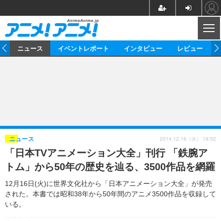
CL
ム
ニュース
イベントレポート
インタビュー
レビュー
ニュース
アニメ
映画/ドラマ
イベントレポート
マンガ
ノベル
アニメ
映画
インタビュー
音楽
声優
ライブ
舞台
スタッフ
声優
レビュー
2014.12.16（火） 19:52
ニュース
「日本TVアニメーション大全」刊行 「鉄腕ア
ゲーム
グッズ
海外イベント
ビジネス
俳優・タレント
アーティスト
アニメ
実写
動画
トム」から50年の歴史を辿る、3500作品を網羅
イベント
海外
ビジネス
書評
イベント
アニメ
映画/ドラマ
連載・コラム
12月16日(火)に世界文化社から「日本アニメーション大全」が発売
された。本書では昭和38年から50年間のアニメ3500作品を収録して
ゲーム
座談会
アニメ！アニメ！TV
ABEMA Cafe
いる。