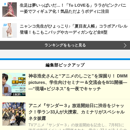
生足は夢いっぱいだ…！「To LOVEる」ララがピンクバニ
ー姿でフィギュア化！気品ただようボディに注目
ニャンコ先生がひょっこり♪「夏目友人帳」コラボアパレル
登場！もこもこバッグやカーディガンなど全8型
ランキングをもっと見る
編集部ピックアップ
神谷浩史さんと“アニメのしごと”を深掘り！ DMM
pictures、学生向けセミナー＆交流会を8/31開催―
―“現場×ビジネス”を一夜でキャッチ
アニメ『サンダー３』放送開始日に渋谷をジャッ
ク！学ラン33人が大捜索、カミナリがスペシャル
ネタ披露
TVアニメ『サンダー３』の放送開始を記念し、7月8日に