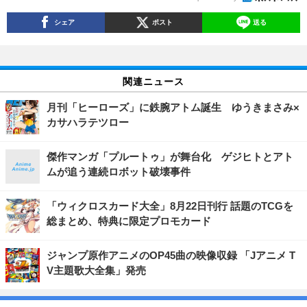
シェア
ポスト
送る
関連ニュース
月刊「ヒーローズ」に鉄腕アトム誕生 ゆうきまさみ×
カサハラテツロー
傑作マンガ「プルートゥ」が舞台化 ゲジヒトとアト
ムが追う連続ロボット破壊事件
「ウィクロスカード大全」8月22日刊行 話題のTCGを
総まとめ、特典に限定プロモカード
ジャンプ原作アニメのOP45曲の映像収録 「Jアニメ T
V主題歌大全集」発売