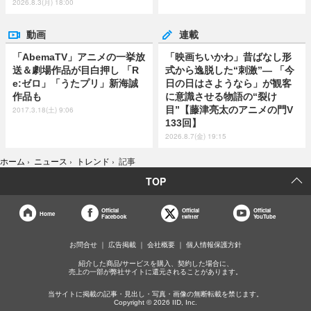
2026.8.3(月) 18:00
動画
連載
「AbemaTV」アニメの一挙放
「映画ちいかわ」昔ばなし形
送＆劇場作品が目白押し 「R
式から逸脱した“刺激”― 「今
e:ゼロ」「うたプリ」新海誠
日の日はさようなら」が観客
作品も
に意識させる物語の“裂け
目”【藤津亮太のアニメの門V
2017.3.18(土) 9:06
133回】
2026.8.7(金) 19:15
ホーム
›
ニュース
›
トレンド
›
記事
TOP
Official
Official
Official
Home
Facebook
twitter
YouTube
お問合せ
広告掲載
会社概要
個人情報保護方針
紹介した商品/サービスを購入、契約した場合に、
売上の一部が弊社サイトに還元されることがあります。
当サイトに掲載の記事・見出し・写真・画像の無断転載を禁じます。
Copyright © 2026 IID, Inc.