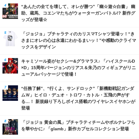
“あんたの全てを壊して、オレが勝つ”「幽☆遊☆白書」 幽
助、蔵馬、コエンマたちがウォーターガンバトル!? 新作グ
ッズが登場☆
「ジョジョ」ブチャラティのカリスマTシャツ登場ッ！“き
さまにオレの心は永遠にわかるまいッ！”や感動のクライマ
ックスをデザイン
キャミソール姿がセクシー&グラマラス♪ 「ハイスクールD
×D」15周年バージョンのリアス＆朱乃のフィギュアがリニ
ューアルパッケージで登場！
“任務了解”、“行くよ、サンドロック”「新機動戦記ガンダ
ムＷ」ヒイロ・デュオ・トロワ・カトル・五飛の声がす
る…！ 新規録り下ろしボイス搭載のワイヤレスイヤホンが
登場
「ジョジョ 黄金の風」ブチャラティチームやポルナレフら
を華やかに♪ 「glamb」新作カプセルコレクション登場