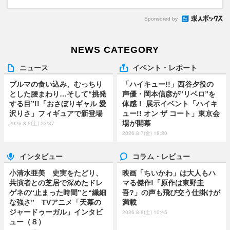
Sponsored by
NEWS CATEGORY
ニュース
イベント・レポート
ブルマの食い込み、むっちり
「ハイキュー!!」西谷夕役の
とした腰まわり…そして“挑発
声優・岡本信彦が”リベロ”を
する目”!!「おさぼりギャル 愛
体感！ 展示イベント「ハイキ
沢りさ」フィギュアで新登場
ュー!! オン ザ コート」東京会
場が開幕
2026.8.8(土) 22:37
2026.8.7(金) 18:20
インタビュー
コラム・レビュー
小清水亜美 史実をたどり、
映画「ちいかわ」は大人もハ
共演者との芝居で深めたドレ
マる傑作!「原作は東野圭
ゲネの“止まった時間”と“繊細
吾?」の声も飛び交う仕掛けが
な強さ” TVアニメ「天幕の
満載
ジャードゥーガル」インタビ
2026.8.8(土) 10:45
ュー（８）