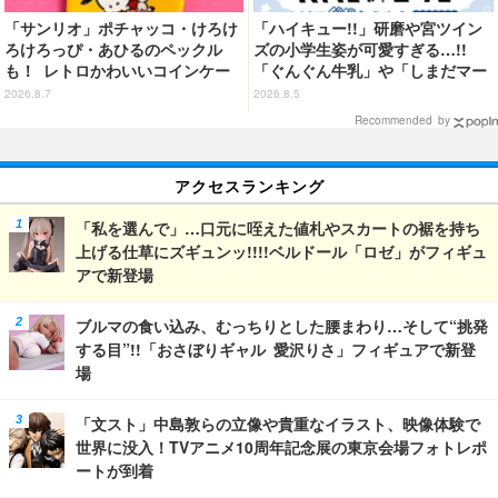
「サンリオ」ポチャッコ・けろけ
「ハイキュー!!」研磨や宮ツイン
ろけろっぴ・あひるのペックル
ズの小学生姿が可愛すぎる…!!
も！ レトロかわいいコインケー
「ぐんぐん牛乳」や「しまだマー
ス第2弾がカプセルトイに登場♪
ト」デザインのグッズも!? ロー
2026.8.7
2026.8.5
ソン限定グッズが登場！
Recommended by
アクセスランキング
「私を選んで」…口元に咥えた値札やスカートの裾を持ち
上げる仕草にズギュンッ!!!!ベルドール「ロゼ」がフィギュ
アで新登場
ブルマの食い込み、むっちりとした腰まわり…そして“挑発
する目”!!「おさぼりギャル 愛沢りさ」フィギュアで新登
場
「文スト」中島敦らの立像や貴重なイラスト、映像体験で
世界に没入！TVアニメ10周年記念展の東京会場フォトレポ
ートが到着