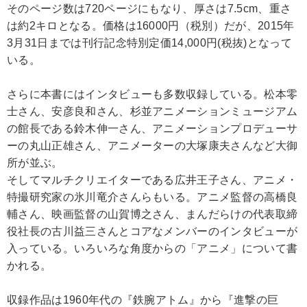
そのページ数は720ページにもなり、厚さは7.5cm、重さ
は約2キロとなる。価格は16000円（税別）だが、2015年
3月31日までは刊行記念特別定価14,000円(税抜)となって
いる。
さらに本書にはインタビューも多数収録している。松本零
士さん、安彦良和さん、杉並アニメーションミュージアム
の館長である鈴木伸一さん、アニメーションプロデューサ
ーの丸山正雄さん、アニメーターの大塚康夫さんなど大御
所が並ぶ。
そしてマルチクリエイターである広井王子さん、アニメ・
特撮研究家の氷川竜介さんらもいる。アニメ監督の高橋良
輔さん、映画監督の山賀博之さん、まんだらけの代表取締
役社長の古川益三さんとコアなメンバーのインタビューが
入っている。いろいろな角度からの「アニメ」について書
かれる。
収録作品は1960年代の『鉄腕アトム』から『進撃の巨