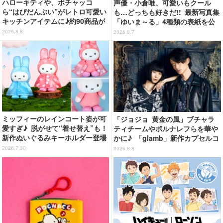
ハローキティや、ポチャッコ
声優・小倉唯、可愛いもクール
ら“はぴだんぶい”がレトロ可愛い
も…どっちも好きだ!! 最新写真集
キッチンアイテムに♪約90商品が
「ゆいま～る」4種類の表紙を公
登場【212 KITCHEN STORE】
開！「成長した私の姿を楽しんで
2026.8.8
2026.8.7
いただけたら」
ミッフィーのレインコート姿が可
「ジョジョ 黄金の風」ブチャラ
愛すぎ♪ 脱がせて“着せ替え”も！
ティチームやポルナレフらを華や
新作ぬいぐるみキーホルダー登場
かに♪ 「glamb」新作カプセルコ
レクション登場
2026.7.30
2026.8.8