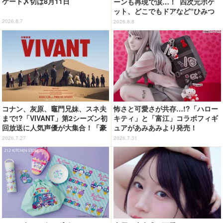
ケート〆切は8月11日
ーンも再現で涙…！ 四次元ポケ
ット、どこでもドアなど“ひみつ
道具”も登場 「グラニフ」コラボ
2026.8.7
2026.8.8
全20アイテム
コナン、灰原、竈門兄妹、スネ夫
怖さと可愛さが共存…!?「ハロー
まで!?「VIVANT」第2シーズン初
キティ」と「富江」コラボフィギ
回放送に人気声優が大集合！「豪
ュアがあみあみより発売！
華すぎる」花江夏樹＆鬼頭明里＆
2026.7.27
2026.7.31
関智一＆高山みなみら出演