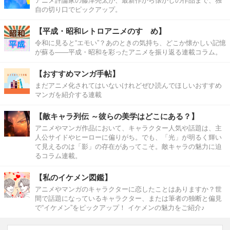
アニメ評論家の藤津亮太が、最新作から懐かしの作品まで、独
自の切り口でピックアップ。
【平成・昭和レトロアニメのすゝめ】
令和に見ると“エモい”？あのときの気持ち、どこか懐かしい記憶
が蘇る――平成・昭和を彩ったアニメを振り返る連載コラム。
【おすすめマンガ手帖】
まだアニメ化されてはいないけれどぜひ読んでほしいおすすめ
マンガを紹介する連載
【敵キャラ列伝 ～彼らの美学はどこにある？】
アニメやマンガ作品において、キャラクター人気や話題は、主
人公サイドやヒーローに偏りがち。でも、「光」が明るく輝い
て見えるのは「影」の存在があってこそ。敵キャラの魅力に迫
るコラム連載。
【私のイケメン図鑑】
アニメやマンガのキャラクターに恋したことはありますか？世
間で話題になっているキャラクター、または筆者の独断と偏見
で“イケメン”をピックアップ！ イケメンの魅力をご紹介♪