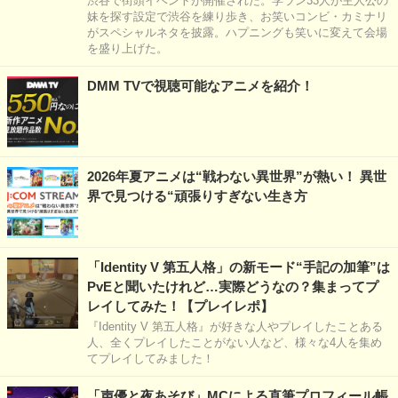
渋谷で街頭イベントが開催された。学ラン33人が主人公の
妹を探す設定で渋谷を練り歩き、お笑いコンビ・カミナリ
がスペシャルネタを披露。ハプニングも笑いに変えて会場
を盛り上げた。
DMM TVで視聴可能なアニメを紹介！
2026年夏アニメは“戦わない異世界”が熱い！ 異世
界で見つける“頑張りすぎない生き方
「Identity V 第五人格」の新モード“手記の加筆”は
PvEと聞いたけれど…実際どうなの？集まってプ
レイしてみた！【プレイレポ】
『Identity V 第五人格』が好きな人やプレイしたことある
人、全くプレイしたことがない人など、様々な4人を集め
てプレイしてみました！
「声優と夜あそび」MCによる直筆プロフィール帳