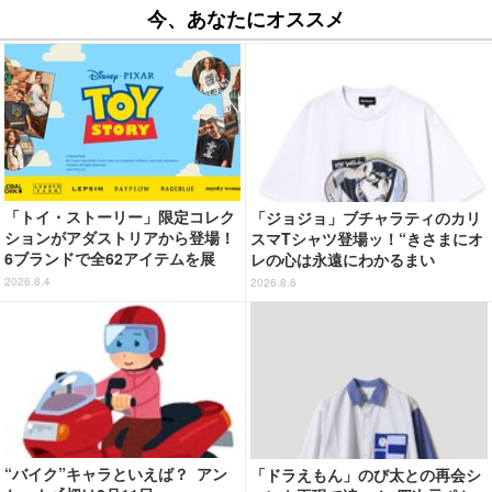
今、あなたにオススメ
「トイ・ストーリー」限定コレク
「ジョジョ」ブチャラティのカリ
ションがアダストリアから登場！
スマTシャツ登場ッ！“きさまにオ
6ブランドで全62アイテムを展
レの心は永遠にわかるまい
開 店舗で購入するとオリジナル
ッ！”や感動のクライマックスを
2026.8.4
2026.8.6
マグネットをプレゼント☆
デザイン
“バイク”キャラといえば？ アン
「ドラえもん」のび太との再会シ