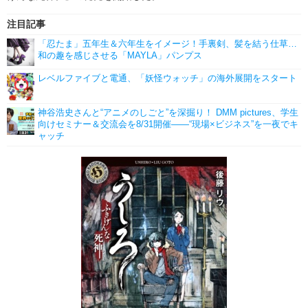
注目記事
「忍たま」五年生＆六年生をイメージ！手裏剣、髪を結う仕草…
和の趣を感じさせる「MAYLA」パンプス
レベルファイブと電通、「妖怪ウォッチ」の海外展開をスタート
神谷浩史さんと“アニメのしごと”を深掘り！ DMM pictures、学生
向けセミナー＆交流会を8/31開催――“現場×ビジネス”を一夜でキ
ャッチ