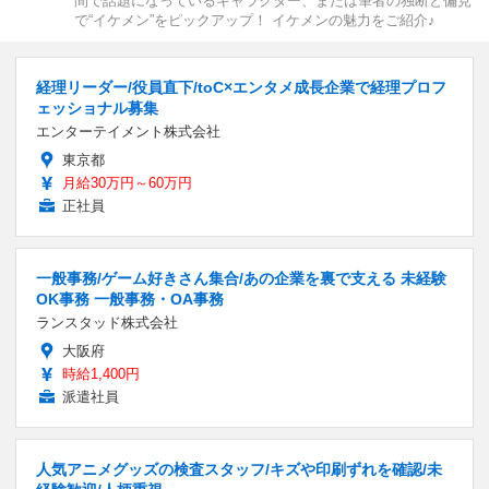
間で話題になっているキャラクター、または筆者の独断と偏見
で“イケメン”をピックアップ！ イケメンの魅力をご紹介♪
経理リーダー/役員直下/toC×エンタメ成長企業で経理プロフ
ェッショナル募集
エンターテイメント株式会社
東京都
月給30万円～60万円
正社員
一般事務/ゲーム好きさん集合/あの企業を裏で支える 未経験
OK事務 一般事務・OA事務
ランスタッド株式会社
大阪府
時給1,400円
派遣社員
人気アニメグッズの検査スタッフ/キズや印刷ずれを確認/未