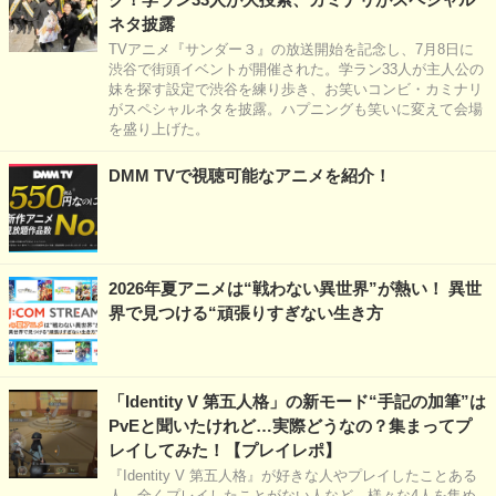
ネタ披露
TVアニメ『サンダー３』の放送開始を記念し、7月8日に
渋谷で街頭イベントが開催された。学ラン33人が主人公の
妹を探す設定で渋谷を練り歩き、お笑いコンビ・カミナリ
がスペシャルネタを披露。ハプニングも笑いに変えて会場
を盛り上げた。
DMM TVで視聴可能なアニメを紹介！
2026年夏アニメは“戦わない異世界”が熱い！ 異世
界で見つける“頑張りすぎない生き方
「Identity V 第五人格」の新モード“手記の加筆”は
PvEと聞いたけれど…実際どうなの？集まってプ
レイしてみた！【プレイレポ】
『Identity V 第五人格』が好きな人やプレイしたことある
人、全くプレイしたことがない人など、様々な4人を集め