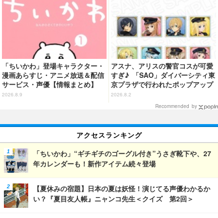
「ちいかわ」登場キャラクター・
アスナ、アリスの警官コスが可愛
漫画あらすじ・アニメ放送＆配信
すぎ♪ 「SAO」ダイバーシティ東
サービス・声優【情報まとめ】
京プラザで行われたポップアップ
ショップの事後通販がスタート！
2026.8.9
2026.8.2
Recommended by
アクセスランキング
「ちいかわ」“ギチギチのゴーグル付き”うさぎ靴下や、27
年カレンダーも！新作アイテム続々登場
【夏休みの宿題】日本の夏は妖怪！演じてる声優わかるか
い？『夏目友人帳』ニャンコ先生＜クイズ 第2回＞