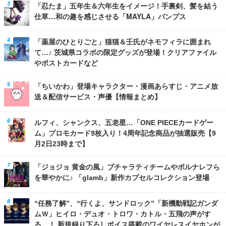
「忍たま」五年生＆六年生をイメージ！手裏剣、髪を結う
仕草…和の趣を感じさせる「MAYLA」パンプス
「薬屋のひとりごと」猫猫＆壬氏がネモフィラに囲まれ
て…♪ 茨城県コラボの限定グッズが登場！クリアファイル
やポストカードなど
「ちいかわ」登場キャラクター・漫画あらすじ・アニメ放
送＆配信サービス・声優【情報まとめ】
ルフィ、シャンクス、五老星…「ONE PIECEカードゲー
ム」プロモカード9枚入り！4周年記念商品が抽選販売【9
月2日23時まで】
「ジョジョ 黄金の風」ブチャラティチームやポルナレフら
を華やかに♪ 「glamb」新作カプセルコレクション登場
“任務了解”、“行くよ、サンドロック”「新機動戦記ガンダ
ムＷ」ヒイロ・デュオ・トロワ・カトル・五飛の声がす
る…！ 新規録り下ろしボイス搭載のワイヤレスイヤホンが