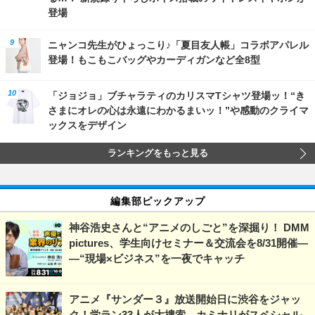
登場
ニャンコ先生がひょっこり♪「夏目友人帳」コラボアパレル
登場！もこもこバッグやカーディガンなど全8型
「ジョジョ」ブチャラティのカリスマTシャツ登場ッ！“き
さまにオレの心は永遠にわかるまいッ！”や感動のクライマ
ックスをデザイン
ランキングをもっと見る
編集部ピックアップ
神谷浩史さんと“アニメのしごと”を深掘り！ DMM
pictures、学生向けセミナー＆交流会を8/31開催―
―“現場×ビジネス”を一夜でキャッチ
アニメ『サンダー３』放送開始日に渋谷をジャッ
ク！学ラン33人が大捜索、カミナリがスペシャル