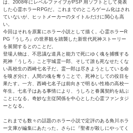
は、2008年にレベルファイブがPSP 用ソフトとして発表
した心霊ホラーRPGだ。これまでのところゲーム化はされ
ていないが、ヒットメーカーのタイトルだけに関心も高
い。
今回はそれを原案にホラー小説として描く。心霊ホラーR
PG『うしろ』の世界観を踏襲した新世代死神ストーリー
を展開するとのことだ。
登場人物は、不思議な道具と能力で死にゆく魂を捕獲する
死神「うしろ」こと宇城霊一郎、そして誰も死なせたくな
い高校生の西崎七名子だ。霊一郎は尽きようとしている命
を嗅ぎ分け、人間の魂を奪うことで、死神としての役目を
果たす。一方、西崎七名子は前向きで明るい性格の高校一
年生。七名子はある事情により、うしろと眷属契約を結ぶ
ことになる。奇妙な主従関係を中心とした心霊ファンタジ
ーとなる。
これまでも数々の話題のホラー小説で定評のある角川ホラ
ー文庫が編集にあたった。さらに『聖者が殺しにやってく