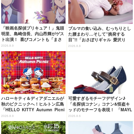
「映画名探偵プリキュア！」鬼頭
ブルマの食い込み、むっちりとし
明里、島崎信長、内山昂輝がゲス
た腰まわり…そして“挑発する
ト出演！ 喜びコメントも「まさ
目”!!「おさぼりギャル 愛沢り
か自分がご縁をいただくことがあ
さ」フィギュアで新登場
2026.8.9
2026.8.8
るとは...」
ハローキティ＆ディアダニエルが
可愛すぎるモチーフデザイン♪
秋のピクニックへ！ヒルトン広島
「名探偵コナン」コナン&怪盗キ
「HELLO KITTY Autumn Picni
ッドのモチーフを表現！ 「MAYL
c」開催 全27種のスイーツ＆セ
A」パンプスがセール実施中【3
2026.8.9
2026.8.6
イボリーが登場
0％オフセール】