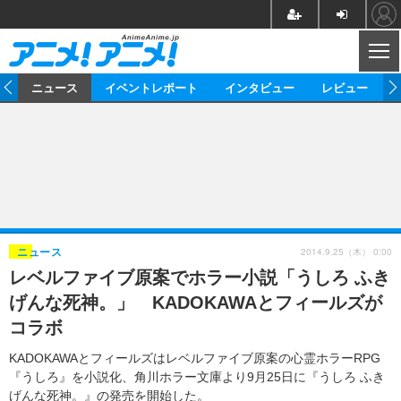
CL
ム
ニュース
イベントレポート
インタビュー
レビュー
ニュース
アニメ
映画/ドラマ
イベントレポート
マンガ
ノベル
アニメ
映画
インタビュー
音楽
声優
ライブ
舞台
スタッフ
声優
レビュー
2014.9.25（木） 0:00
ニュース
レベルファイブ原案でホラー小説「うしろ ふき
ゲーム
グッズ
海外イベント
ビジネス
俳優・タレント
アーティスト
アニメ
実写
動画
げんな死神。」 KADOKAWAとフィールズが
イベント
海外
ビジネス
書評
イベント
アニメ
映画/ドラマ
連載・コラム
コラボ
ゲーム
座談会
アニメ！アニメ！TV
ABEMA Cafe
KADOKAWAとフィールズはレベルファイブ原案の心霊ホラーRPG
『うしろ』を小説化、角川ホラー文庫より9月25日に『うしろ ふき
げんな死神。』の発売を開始した。