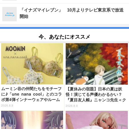
「イナズマイレブン」 10月よりテレビ東京系で放送
開始
今、あなたにオススメ
ムーミン谷の仲間たちをモチーフ
【夏休みの宿題】日本の夏は妖
に♪「une nana cool」とのコラ
怪！演じてる声優わかるかい？
ボ第4弾インナーウェアやルーム
『夏目友人帳』ニャンコ先生＜ク
ウェアが登場！
イズ 第2回＞
2026.8.8
2026.8.9