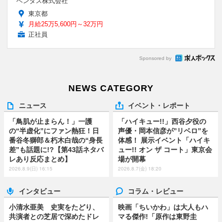
ベンタス株式会社
東京都
月給25万5,600円～32万円
正社員
Sponsored by
NEWS CATEGORY
ニュース
イベント・レポート
「鳥肌が止まらん！」一護
「ハイキュー!!」西谷夕役の
の“半虚化”にファン熱狂！日
声優・岡本信彦が”リベロ”を
番谷冬獅郎＆朽木白哉の“身長
体感！ 展示イベント「ハイキ
差”も話題に!?【第43話ネタバ
ュー!! オン ザ コート」東京会
レあり反応まとめ】
場が開幕
2026.8.9(日) 16:15
2026.8.7(金) 18:20
インタビュー
コラム・レビュー
小清水亜美 史実をたどり、
映画「ちいかわ」は大人もハ
共演者との芝居で深めたドレ
マる傑作!「原作は東野圭