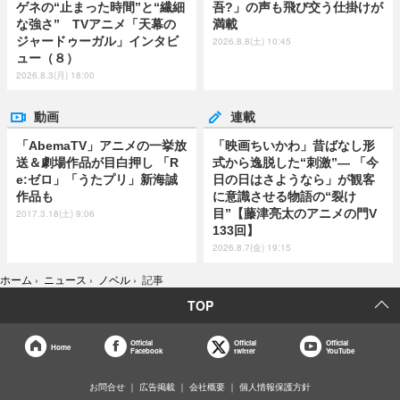
ゲネの“止まった時間”と“繊細
吾?」の声も飛び交う仕掛けが
な強さ” TVアニメ「天幕の
満載
ジャードゥーガル」インタビ
2026.8.8(土) 10:45
ュー（８）
2026.8.3(月) 18:00
動画
連載
「AbemaTV」アニメの一挙放
「映画ちいかわ」昔ばなし形
送＆劇場作品が目白押し 「R
式から逸脱した“刺激”― 「今
e:ゼロ」「うたプリ」新海誠
日の日はさようなら」が観客
作品も
に意識させる物語の“裂け
目”【藤津亮太のアニメの門V
2017.3.18(土) 9:06
133回】
2026.8.7(金) 19:15
ホーム
›
ニュース
›
ノベル
›
記事
TOP
Official
Official
Official
Home
Facebook
twitter
YouTube
お問合せ
広告掲載
会社概要
個人情報保護方針