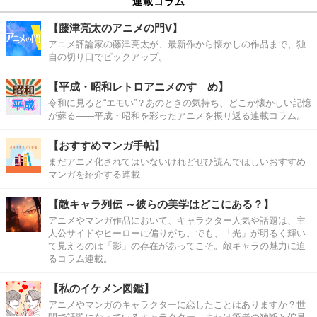
連載コラム
【藤津亮太のアニメの門V】
アニメ評論家の藤津亮太が、最新作から懐かしの作品まで、独
自の切り口でピックアップ。
【平成・昭和レトロアニメのすゝめ】
令和に見ると“エモい”？あのときの気持ち、どこか懐かしい記憶
が蘇る――平成・昭和を彩ったアニメを振り返る連載コラム。
【おすすめマンガ手帖】
まだアニメ化されてはいないけれどぜひ読んでほしいおすすめ
マンガを紹介する連載
【敵キャラ列伝 ～彼らの美学はどこにある？】
アニメやマンガ作品において、キャラクター人気や話題は、主
人公サイドやヒーローに偏りがち。でも、「光」が明るく輝い
て見えるのは「影」の存在があってこそ。敵キャラの魅力に迫
るコラム連載。
【私のイケメン図鑑】
アニメやマンガのキャラクターに恋したことはありますか？世