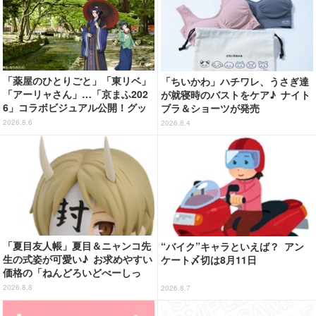
「薬屋のひとりごと」「東リベ」
「ちいかわ」ハチワレ、うさぎ達
「アーリャさん」…「京まふ202
が就寝時のバストをケア♪ ナイト
6」コラボビジュアル公開！グッ
ブラ＆ショーツが発売
ズなどの最新情報も
2026.8.6
2026.8.4
「夏目友人帳」夏目＆ニャンコ先
“バイク”キャラといえば？ アン
生の式姿が可愛い♪ お求めやすい
ケート〆切は8月11日
価格の「ねんどろいどべーしっ
く」から登場！ ちんまい二人が
2026.8.8
2026.8.7
並んだ姿にキュン☆