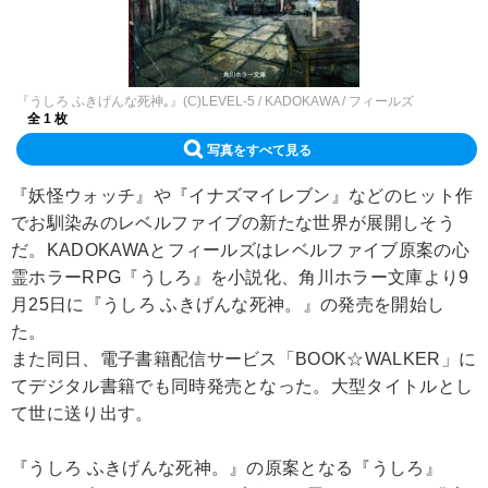
『うしろ ふきげんな死神｡』(C)LEVEL-5 / KADOKAWA / フィールズ
全 1 枚
写真をすべて見る
『妖怪ウォッチ』や『イナズマイレブン』などのヒット作
でお馴染みのレベルファイブの新たな世界が展開しそう
だ。KADOKAWAとフィールズはレベルファイブ原案の心
霊ホラーRPG『うしろ』を小説化、角川ホラー文庫より9
月25日に『うしろ ふきげんな死神。』の発売を開始し
た。
また同日、電子書籍配信サービス「BOOK☆WALKER」に
てデジタル書籍でも同時発売となった。大型タイトルとし
て世に送り出す。
『うしろ ふきげんな死神。』の原案となる『うしろ』