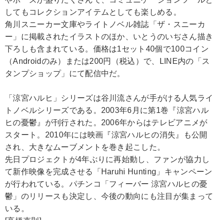
してもコレクションアイテムとしても楽しめる。
角川スニーカー文庫やライトノベル雑誌「ザ・スニーカ
ー」に掲載されたイラストのほか、いとうのいぢさん描き
下ろしも含まれている。価格は1セット40個で100コイン
（Androidのみ）または200円（税込）で、LINE内の「ス
タンプショップ」にて配信中だ。
「涼宮ハルヒ」シリーズは谷川流さんが手がける人気ライ
トノベルシリーズである。2003年6月に第1巻『涼宮ハル
ヒの憂鬱』が刊行された。2006年からはテレビアニメが
スタート。2010年には映画『涼宮ハルヒの消失』も公開
され、大きなムーブメントを巻き起こした。
先日プロジェクトが4年ぶりに再始動し、ファンが協力し
て新作映像を完成させる「Haruhi Hunting」キャンペーン
が行われている。パチンコ「フィーバー 涼宮ハルヒの憂
鬱」のリリースも決定し、今後の動向にも注目が集まって
いる。