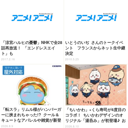
「涼宮ハルヒの憂鬱」NHKで全28
いとうのいぢ さんのトークイベ
話再放送！ 「エンドレスエイ
ント フランスからネット生中継
ト」も
決定
2017.2.16
2010.5.25
「転スラ」リムル様がハンバーガ
「ちいかわ」×くら寿司が4度目の
ーに挟まれちゃった!? クール＆
コラボ！ ちいかわデザインのオ
キュートなアパレルや雑貨が新登
リジナル「湯呑み」が初登場♪ お
場！【COSPA】
寿司に扮したハチワレたちも必見
2026.8.9
2026.8.10