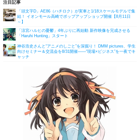
注目記事
「頭文字D」AE86（ハチロク）が実車と1/18スケールモデルで集
結！ イオンモール高崎でポップアップショップ開催【8月11日
～】
「涼宮ハルヒの憂鬱」4年ぶりに再始動 新作映像を完成させる
「Haruhi Hunting」スタート
神谷浩史さんと“アニメのしごと”を深掘り！ DMM pictures、学生
向けセミナー＆交流会を8/31開催――“現場×ビジネス”を一夜でキ
ャッチ