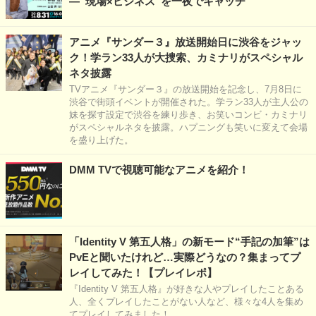
―“現場×ビジネス”を一夜でキャッチ
アニメ『サンダー３』放送開始日に渋谷をジャッ
ク！学ラン33人が大捜索、カミナリがスペシャル
ネタ披露
TVアニメ『サンダー３』の放送開始を記念し、7月8日に
渋谷で街頭イベントが開催された。学ラン33人が主人公の
妹を探す設定で渋谷を練り歩き、お笑いコンビ・カミナリ
がスペシャルネタを披露。ハプニングも笑いに変えて会場
を盛り上げた。
DMM TVで視聴可能なアニメを紹介！
「Identity V 第五人格」の新モード“手記の加筆”は
PvEと聞いたけれど…実際どうなの？集まってプ
レイしてみた！【プレイレポ】
『Identity V 第五人格』が好きな人やプレイしたことある
人、全くプレイしたことがない人など、様々な4人を集め
てプレイしてみました！