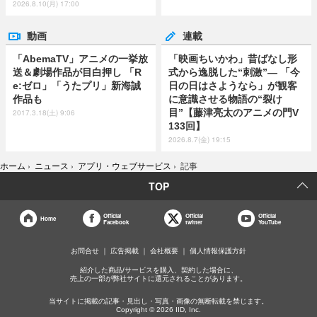
2026.8.10(月) 17:00
動画
連載
「AbemaTV」アニメの一挙放
「映画ちいかわ」昔ばなし形
送＆劇場作品が目白押し 「R
式から逸脱した“刺激”― 「今
e:ゼロ」「うたプリ」新海誠
日の日はさようなら」が観客
作品も
に意識させる物語の“裂け
目”【藤津亮太のアニメの門V
2017.3.18(土) 9:06
133回】
2026.8.7(金) 19:15
ホーム
›
ニュース
›
アプリ・ウェブサービス
›
記事
TOP
Official
Official
Official
Home
Facebook
twitter
YouTube
お問合せ
広告掲載
会社概要
個人情報保護方針
紹介した商品/サービスを購入、契約した場合に、
売上の一部が弊社サイトに還元されることがあります。
当サイトに掲載の記事・見出し・写真・画像の無断転載を禁じます。
Copyright © 2026 IID, Inc.