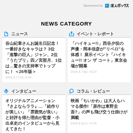
Sponsored by
NEWS CATEGORY
ニュース
イベント・レポート
谷山紀章さんお誕生日記念！
「ハイキュー!!」西谷夕役の
一番好きなキャラは？ 3位
声優・岡本信彦が”リベロ”を
「進撃の巨人」ジャン、2位
体感！ 展示イベント「ハイキ
「うたプリ」四ノ宮那月、1位
ュー!! オン ザ コート」東京会
は…驚きの支持率でトップ
場が開幕
に！ ＜26年版＞
2026.8.7(金) 18:20
2026.8.11(火) 0:00
インタビュー
コラム・レビュー
オリジナルアニメーション
映画「ちいかわ」は大人もハ
『さよならララ』…「絵作り
マる傑作!「原作は東野圭
が美しい」「雰囲気が良い」
吾?」の声も飛び交う仕掛けが
と好評を得た理由が監督・小
満載
出卓史のインタビューから見
2026.8.8(土) 10:45
えてきた！