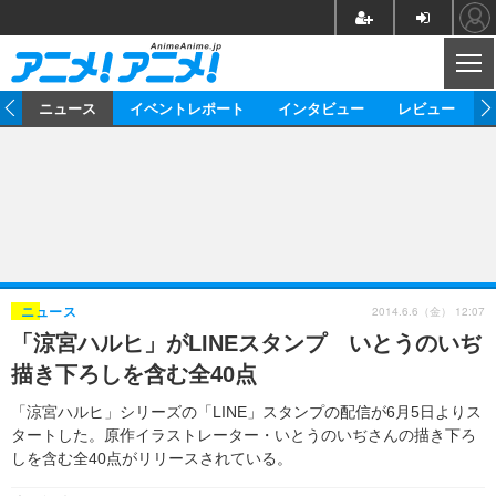
CL
ム
ニュース
イベントレポート
インタビュー
レビュー
ニュース
アニメ
映画/ドラマ
イベントレポート
マンガ
ノベル
アニメ
映画
インタビュー
音楽
声優
ライブ
舞台
スタッフ
声優
レビュー
2014.6.6（金） 12:07
ニュース
「涼宮ハルヒ」がLINEスタンプ いとうのいぢ
ゲーム
グッズ
海外イベント
ビジネス
俳優・タレント
アーティスト
アニメ
実写
動画
描き下ろしを含む全40点
イベント
海外
ビジネス
書評
イベント
アニメ
映画/ドラマ
連載・コラム
「涼宮ハルヒ」シリーズの「LINE」スタンプの配信が6月5日よりス
タートした。原作イラストレーター・いとうのいぢさんの描き下ろ
ゲーム
座談会
アニメ！アニメ！TV
ABEMA Cafe
しを含む全40点がリリースされている。