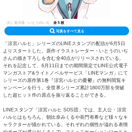
（C）谷川流・いとうのいぢ
全 5 枚
写真をすべて見る
「涼宮ハルヒ」シリーズのLINEスタンプの配信が6月5日
よりスタートした。原作イラストレーター・いとうのいぢ
さんの描き下ろしを含む全40点がリリースされている。
それを記念して、6月11日までの期間限定でLINE公式電子
マンガストア&ライトノベルサービス「LINEマンガ」にて
シリーズの原作第1巻『涼宮ハルヒの憂鬱』の無料閲覧キ
ャンペーンを行う。全世界シリーズ累計1800万部を突破
した超ヒット作の原点を振り返ることができる。
LINEスタンプ「涼宮ハルヒ SOS団」では、主人公・涼宮
ハルヒはもちろん、朝比奈みくるや長門有希など様々なキ
ャラクターが描かれている。それぞれの個性が溢れる表情
やポーズが盛りだくさんで、コミュニケーションツールと