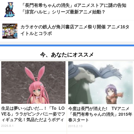
「長門有希ちゃんの消失」dアニメストアに謎の告知
「涼宮ハルヒ」シリーズ最新アニメ始動？
カラオケの鉄人が角川書店アニメ祭り開催 アニメ16タ
イトルとコラボ
今、あなたにオススメ
生足は夢いっぱいだ…！「To LO
今度は長門が消えた! TVアニメ
VEる」ララがピンクバニー姿でフ
「長門有希ちゃんの消失」2015年
ィギュア化！気品ただようボディ
春スタート
に注目
2026.8.1
2015.2.13