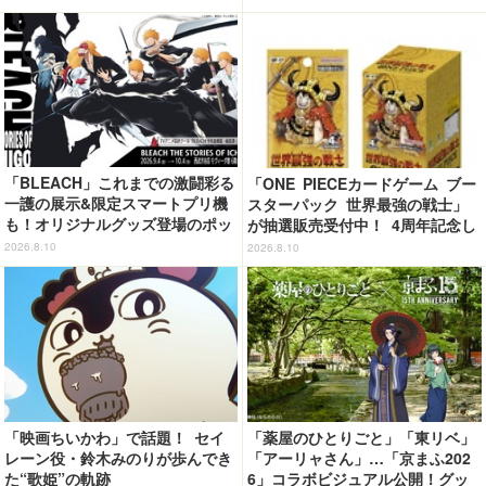
「BLEACH」これまでの激闘彩る
「ONE PIECEカードゲーム ブー
一護の展示&限定スマートプリ機
スターパック 世界最強の戦士」
も！オリジナルグッズ登場のポッ
が抽選販売受付中！ 4周年記念し
プアップ開催【9月4日～】
たボックスを手に入れよう
2026.8.10
2026.8.10
「映画ちいかわ」で話題！ セイ
「薬屋のひとりごと」「東リベ」
レーン役・鈴木みのりが歩んでき
「アーリャさん」…「京まふ202
た“歌姫”の軌跡
6」コラボビジュアル公開！グッ