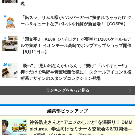
現
「転スラ」リムル様がハンバーガーに挟まれちゃった!? ク
ール＆キュートなアパレルや雑貨が新登場！【COSPA】
「頭文字D」AE86（ハチロク）が実車と1/18スケールモデ
ルで集結！ イオンモール高崎でポップアップショップ開催
【8月11日～】
“飛べ”、“思い出なんかいらん”、“繫げ”「ハイキュー!!」
押すだけで烏野や青葉城西仕様に！ スクールアイコン＆横
断幕デザインのスタンプコレクション登場
ランキングをもっと見る
編集部ピックアップ
神谷浩史さんと“アニメのしごと”を深掘り！ DMM
pictures、学生向けセミナー＆交流会を8/31開催―