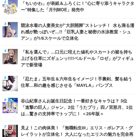
「ちいかわ」が表紙＆ふろくに！“心に寄り添うキャラクタ
ー”特集した「月刊MOE」発売中
競泳水着の人妻美女が“大胆開脚”ストレッチ！ 水も滴る濡
れ感が艶っぽいぞ…!!「巨乳人妻と秘密の水泳教室・シュ
アン」が1/6スケールで立体化
「私を選んで」…口元に咥えた値札やスカートの裾を持ち
上げる仕草にズギュンッ!!!!ベルドール「ロゼ」がフィギュ
アで新登場
「忍たま」五年生＆六年生をイメージ！手裏剣、髪を結う
仕草…和の趣を感じさせる「MAYLA」パンプス
谷山紀章さんお誕生日記念！一番好きなキャラは？ 3位
「進撃の巨人」ジャン、2位「うたプリ」四ノ宮那月、1位
は…驚きの支持率でトップに！ ＜26年版＞
見よ！この肉体美！ 「無職転生III」エリス・ボレアス・グ
レイラットが立体化！ 大人になったエリスの魅力を完全再