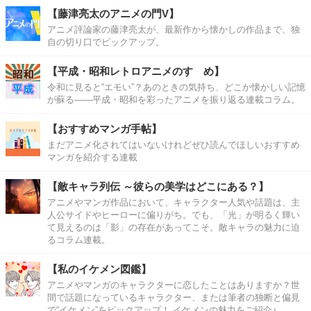
【藤津亮太のアニメの門V】
アニメ評論家の藤津亮太が、最新作から懐かしの作品まで、独
自の切り口でピックアップ。
【平成・昭和レトロアニメのすゝめ】
令和に見ると“エモい”？あのときの気持ち、どこか懐かしい記憶
が蘇る――平成・昭和を彩ったアニメを振り返る連載コラム。
【おすすめマンガ手帖】
まだアニメ化されてはいないけれどぜひ読んでほしいおすすめ
マンガを紹介する連載
【敵キャラ列伝 ～彼らの美学はどこにある？】
アニメやマンガ作品において、キャラクター人気や話題は、主
人公サイドやヒーローに偏りがち。でも、「光」が明るく輝い
て見えるのは「影」の存在があってこそ。敵キャラの魅力に迫
るコラム連載。
【私のイケメン図鑑】
アニメやマンガのキャラクターに恋したことはありますか？世
間で話題になっているキャラクター、または筆者の独断と偏見
で“イケメン”をピックアップ！ イケメンの魅力をご紹介♪