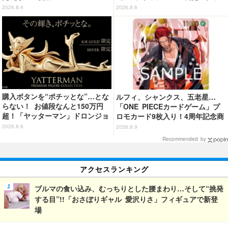
ズなどの最新情報も
2026.8.4
2026.8.6
購入ボタンを“ポチッとな”…とな
ルフィ、シャンクス、五老星…
らない！ お値段なんと150万円
「ONE PIECEカードゲーム」プ
超！「ヤッターマン」ドロンジョ
ロモカード9枚入り！4周年記念商
様が黄金の輝きをまといミニフィ
品が抽選販売【9月2日23時まで】
2026.8.6
2026.8.9
ギュア化 ヤッターワン&おだてブ
Recommended by
タも
アクセスランキング
ブルマの食い込み、むっちりとした腰まわり…そして“挑発
する目”!!「おさぼりギャル 愛沢りさ」フィギュアで新登
場