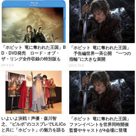
「ホビット 竜に奪われた王国」B
「ホビット 竜に奪われた王国」
D・DVD発売 ロード・オブ・
予告編世界一斉公開 “一つの
ザ・リング全作収録の特別版も
指輪”に大きな展開
2014.5.6
2013.10.2
いよいよ決戦！声優・森川智
「ホビット 竜に奪われた王国」
之、“ビルボ”のコスプレでLiLiCo
ファンイベントを世界同時開催
と共に「ホビット」の魅力を語る
監督やキャストが4会場に登壇