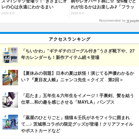
スマTシャツ登場ッ！“きさまにオ
柄やレオパード柄に☆ 全6種でど
レの心は永遠にわかるまい
れが出るかはお楽しみ♪「フラッ
ッ！”や感動のクライマックスを
フィーハローキティチャーム」第
2026.8.6
2026.8.9
デザイン
2弾登場【8月20日～】
Recommended by
アクセスランキング
「ちいかわ」“ギチギチのゴーグル付き”うさぎ靴下や、27
年カレンダーも！新作アイテム続々登場
【夏休みの宿題】日本の夏は妖怪！演じてる声優わかるか
い？『夏目友人帳』ニャンコ先生＜クイズ 第2回＞
「忍たま」五年生＆六年生をイメージ！手裏剣、髪を結う
仕草…和の趣を感じさせる「MAYLA」パンプス
「薬屋のひとりごと」猫猫＆壬氏がネモフィラに囲まれ
て…♪ 茨城県コラボの限定グッズが登場！クリアファイル
やポストカードなど