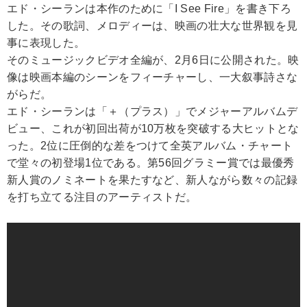
エド・シーランは本作のために「I See Fire」を書き下ろ
した。その歌詞、メロディーは、映画の壮大な世界観を見
事に表現した。
そのミュージックビデオ全編が、2月6日に公開された。映
像は映画本編のシーンをフィーチャーし、一大叙事詩さな
がらだ。
エド・シーランは「＋（プラス）」でメジャーアルバムデ
ビュー、これが初回出荷が10万枚を突破する大ヒットとな
った。2位に圧倒的な差をつけて全英アルバム・チャート
で堂々の初登場1位である。第56回グラミー賞では最優秀
新人賞のノミネートを果たすなど、新人ながら数々の記録
を打ち立てる注目のアーティストだ。