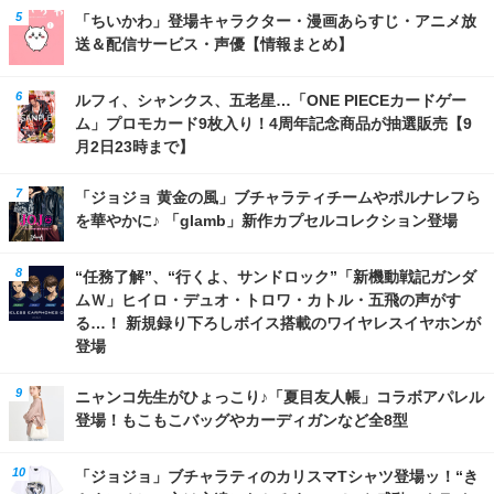
「ちいかわ」登場キャラクター・漫画あらすじ・アニメ放
送＆配信サービス・声優【情報まとめ】
ルフィ、シャンクス、五老星…「ONE PIECEカードゲー
ム」プロモカード9枚入り！4周年記念商品が抽選販売【9
月2日23時まで】
「ジョジョ 黄金の風」ブチャラティチームやポルナレフら
を華やかに♪ 「glamb」新作カプセルコレクション登場
“任務了解”、“行くよ、サンドロック”「新機動戦記ガンダ
ムＷ」ヒイロ・デュオ・トロワ・カトル・五飛の声がす
る…！ 新規録り下ろしボイス搭載のワイヤレスイヤホンが
登場
ニャンコ先生がひょっこり♪「夏目友人帳」コラボアパレル
登場！もこもこバッグやカーディガンなど全8型
「ジョジョ」ブチャラティのカリスマTシャツ登場ッ！“き