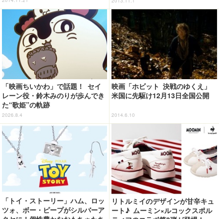
2014.11.21
2013.11.1
「映画ちいかわ」で話題！ セイ
映画「ホビット 決戦のゆくえ」
レーン役・鈴木みのりが歩んでき
米国に先駆け12月13日全国公開
た“歌姫”の軌跡
2026.8.4
2014.6.10
「トイ・ストーリー」ハム、ロッ
リトルミイのデザインが甘辛キュ
ツォ、ボー・ピープがシルバーア
ート♪ ムーミン×ルコックスポル