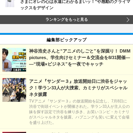
さまにオレの心は永遠にわかるまいッ！”や感動のクライマ
ックスをデザイン
ランキングをもっと見る
編集部ピックアップ
神谷浩史さんと“アニメのしごと”を深掘り！ DMM
pictures、学生向けセミナー＆交流会を8/31開催―
―“現場×ビジネス”を一夜でキャッチ
アニメ『サンダー３』放送開始日に渋谷をジャッ
ク！学ラン33人が大捜索、カミナリがスペシャル
ネタ披露
TVアニメ『サンダー３』の放送開始を記念し、7月8日に
渋谷で街頭イベントが開催された。学ラン33人が主人公の
妹を探す設定で渋谷を練り歩き、お笑いコンビ・カミナリ
がスペシャルネタを披露。ハプニングも笑いに変えて会場
を盛り上げた。