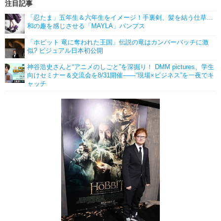
注目記事
「忍たま」五年生＆六年生をイメージ！手裏剣、髪を結う仕草…
和の趣を感じさせる「MAYLA」パンプス
「ホビット 竜に奪われた王国」伝説の竜はカンバーバッチに激
似? ビジュアル日本初公開
神谷浩史さんと“アニメのしごと”を深掘り！ DMM pictures、学生
向けセミナー＆交流会を8/31開催――“現場×ビジネス”を一夜でキ
ャッチ