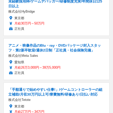
未経験採用枠/ゲームデバッガー/研修制度充実/年間休日125
日以上
株式会社HyBridge
東京都
月給30万円～50万円
正社員
アニメ・映像作品のBlu・ray・DVDパッケージ封入スタッ
フ・第2新卒歓迎/週休2日制「正社員・社会保険完備」
株式会社Meta Sales
愛知県
月給26万3,000円～39万5,000円
正社員
「手順通りで始めやすい仕事!」/ゲームコントローラーの組
立補助/月収30万円以上可/寮費無料/研修あり/日払い対応
株式会社Tetote
東京都
月給27万円～34万円