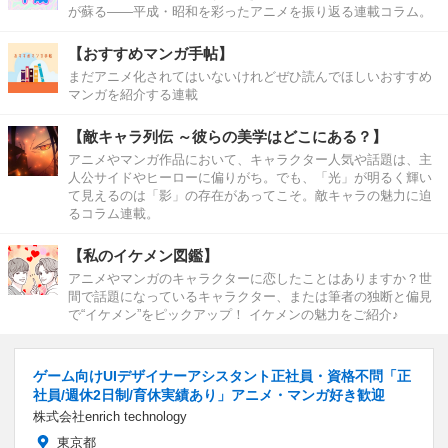
が蘇る――平成・昭和を彩ったアニメを振り返る連載コラム。
【おすすめマンガ手帖】
まだアニメ化されてはいないけれどぜひ読んでほしいおすすめ
マンガを紹介する連載
【敵キャラ列伝 ～彼らの美学はどこにある？】
アニメやマンガ作品において、キャラクター人気や話題は、主
人公サイドやヒーローに偏りがち。でも、「光」が明るく輝い
て見えるのは「影」の存在があってこそ。敵キャラの魅力に迫
るコラム連載。
【私のイケメン図鑑】
アニメやマンガのキャラクターに恋したことはありますか？世
間で話題になっているキャラクター、または筆者の独断と偏見
で“イケメン”をピックアップ！ イケメンの魅力をご紹介♪
ゲーム向けUIデザイナーアシスタント正社員・資格不問「正
社員/週休2日制/育休実績あり」アニメ・マンガ好き歓迎
株式会社enrich technology
東京都