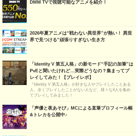
DMM TVで視聴可能なアニメを紹介！
2026年夏アニメは“戦わない異世界”が熱い！ 異世
界で見つける“頑張りすぎない生き方
「Identity V 第五人格」の新モード“手記の加筆”は
PvEと聞いたけれど…実際どうなの？集まってプ
レイしてみた！【プレイレポ】
『Identity V 第五人格』が好きな人やプレイしたことある
人、全くプレイしたことがない人など、様々な4人を集め
てプレイしてみました！
「声優と夜あそび」MCによる直筆プロフィール帳
&トレカを公開中♪