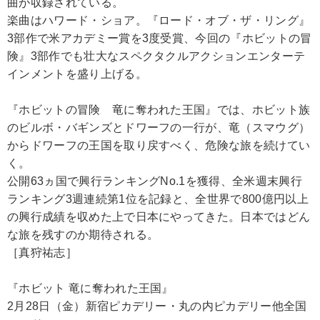
曲が収録されている。
楽曲はハワード・ショア。『ロード・オブ・ザ・リング』
3部作で米アカデミー賞を3度受賞、今回の『ホビットの冒
険』3部作でも壮大なスペクタクルアクションエンターテ
インメントを盛り上げる。
『ホビットの冒険 竜に奪われた王国』では、ホビット族
のビルボ・バギンズとドワーフの一行が、竜（スマウグ）
からドワーフの王国を取り戻すべく、危険な旅を続けてい
く。
公開63ヵ国で興行ランキングNo.1を獲得、全米週末興行
ランキング3週連続第1位を記録と、全世界で800億円以上
の興行成績を収めた上で日本にやってきた。日本ではどん
な旅を残すのか期待される。
［真狩祐志］
『ホビット 竜に奪われた王国』
2月28日（金）新宿ピカデリー・丸の内ピカデリー他全国