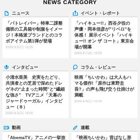
NEWS CATEGORY
ニュース
イベント・レポート
「パトレイバー」特車二課整
「ハイキュー!!」西谷夕役の
備班の工具箱や制服をイメー
声優・岡本信彦が”リベロ”を
ジ！本格派ブランドとのコラ
体感！ 展示イベント「ハイキ
ボアイテム第1弾が登場
ュー!! オン ザ コート」東京会
場が開幕
2026.8.9(日) 16:30
2026.8.7(金) 18:20
インタビュー
コラム・レビュー
小清水亜美 史実をたどり、
映画「ちいかわ」は大人もハ
共演者との芝居で深めたドレ
マる傑作!「原作は東野圭
ゲネの“止まった時間”と“繊細
吾?」の声も飛び交う仕掛けが
な強さ” TVアニメ「天幕の
満載
ジャードゥーガル」インタビ
2026.8.8(土) 10:45
ュー（８）
2026.8.3(月) 18:00
動画
連載
「AbemaTV」アニメの一挙放
「映画ちいかわ」昔ばなし形