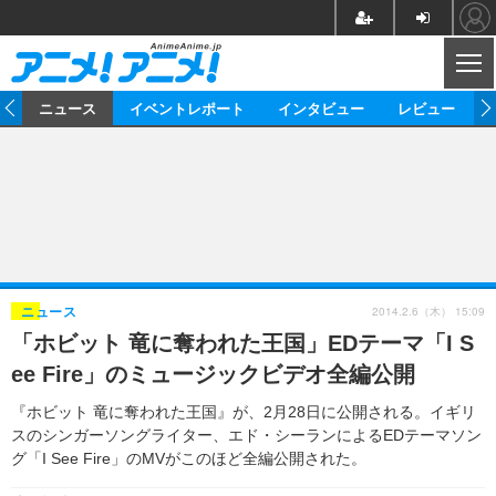
CL
ム
ニュース
イベントレポート
インタビュー
レビュー
ニュース
アニメ
映画/ドラマ
イベントレポート
マンガ
ノベル
アニメ
映画
インタビュー
音楽
声優
ライブ
舞台
スタッフ
声優
レビュー
2014.2.6（木） 15:09
ニュース
「ホビット 竜に奪われた王国」EDテーマ「I S
ゲーム
グッズ
海外イベント
ビジネス
俳優・タレント
アーティスト
アニメ
実写
動画
ee Fire」のミュージックビデオ全編公開
イベント
海外
ビジネス
書評
イベント
アニメ
映画/ドラマ
連載・コラム
『ホビット 竜に奪われた王国』が、2月28日に公開される。イギリ
スのシンガーソングライター、エド・シーランによるEDテーマソン
ゲーム
座談会
アニメ！アニメ！TV
ABEMA Cafe
グ「I See Fire」のMVがこのほど全編公開された。