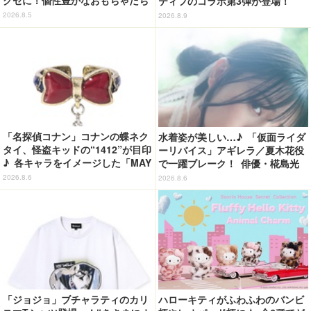
クセに！個性豊かなおもちゃたち
ティフのコラボ第3弾が登場！
をオシャレに身につけよう♪
2026.8.5
2026.8.9
「名探偵コナン」コナンの蝶ネク
水着姿が美しい…♪ 「仮面ライダ
タイ、怪盗キッドの“1412”が目印
ーリバイス」アギレラ／夏木花役
♪ 各キャラをイメージした「MAY
で一躍ブレーク！ 俳優・椛島光
LA」リングセットがセール中
の2nd写真集が予約開始
2026.8.6
2026.8.6
「ジョジョ」ブチャラティのカリ
ハローキティがふわふわのバンビ