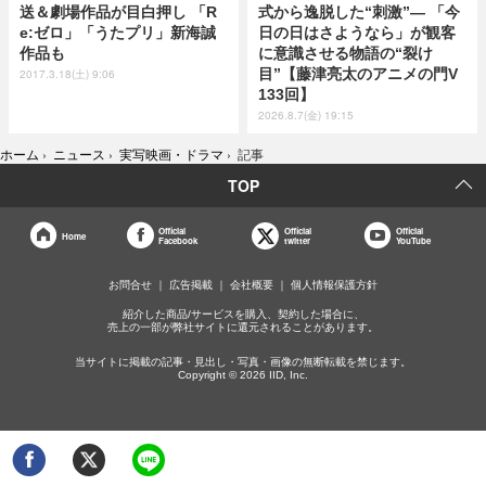
送＆劇場作品が目白押し 「R
式から逸脱した“刺激”― 「今
e:ゼロ」「うたプリ」新海誠
日の日はさようなら」が観客
作品も
に意識させる物語の“裂け
目”【藤津亮太のアニメの門V
2017.3.18(土) 9:06
133回】
2026.8.7(金) 19:15
ホーム
›
ニュース
›
実写映画・ドラマ
›
記事
TOP
Official
Official
Official
Home
Facebook
twitter
YouTube
お問合せ
広告掲載
会社概要
個人情報保護方針
紹介した商品/サービスを購入、契約した場合に、
売上の一部が弊社サイトに還元されることがあります。
当サイトに掲載の記事・見出し・写真・画像の無断転載を禁じます。
Copyright © 2026 IID, Inc.