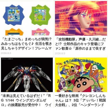
ソン限定グッズが登場！
「たまごっち」まめっちが病気!?
「攻殻機動隊」声優・久川綾…だ
みみっちはもぐもぐ♪ 生活を覗き
と!? 士郎作品のキャラ登場にフ
見しちゃうデザイン！フレームマ
ァン歓喜☆「原作のままで良すぎ
グネット「ぴたっとフレーム」登
るな」「脳の処理が追いつかない
2026.8.5
2026.8.5
場☆
よお」…第5話【ネタバレあり反
応まとめ】
“未来は見えているはずだ！”「R
一番好きな映画『クレヨンしんち
G 1/144 ウイングガンダムゼ
ゃん』は？ 3位「アッパレ！戦国
ロ」の抽選販売が受付中！ ウイ
大合戦」、2位「ヘンダーランド