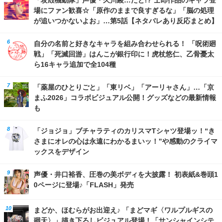
「攻殻機動隊」声優・久川綾…だと!? 士郎作品のキャラ登
場にファン歓喜☆「原作のままで良すぎるな」「脳の処理
が追いつかないよお」…第5話【ネタバレあり反応まとめ】
自分の名前と好きなキャラを組み合わせられる！ 「呪術廻
戦」「死滅回游」はんこが銀行印に！虎杖悠仁、乙骨憂太
ら16キャラ追加で全104種
「薬屋のひとりごと」「東リベ」「アーリャさん」…「京
まふ2026」コラボビジュアル公開！グッズなどの最新情報
も
「ジョジョ」ブチャラティのカリスマTシャツ登場ッ！“き
さまにオレの心は永遠にわかるまいッ！”や感動のクライマ
ックスをデザイン
声優・井口裕香、圧巻の美ボディを大披露！ 初表紙&巻頭1
0ページに登場♪「FLASH」発売
まどか、ほむらがお出迎え♪ 「まどマギ〈ワルプルギスの
廻天〉」描き下ろしビジュアル登場！「サンシャインシテ