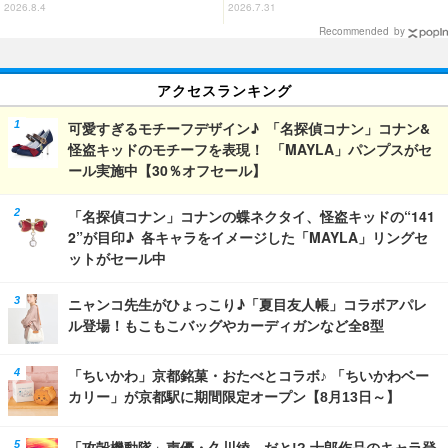
ングバインダーにRGならではの
の大冒険」、1位は…？【『映画
2026.8.4
2026.7.31
ギミックを搭載
クレヨンしんちゃん 奇々怪々！
Recommended by
オラの妖怪バケ～ション』公開記
念】
アクセスランキング
可愛すぎるモチーフデザイン♪ 「名探偵コナン」コナン&
怪盗キッドのモチーフを表現！ 「MAYLA」パンプスがセ
ール実施中【30％オフセール】
「名探偵コナン」コナンの蝶ネクタイ、怪盗キッドの“141
2”が目印♪ 各キャラをイメージした「MAYLA」リングセ
ットがセール中
ニャンコ先生がひょっこり♪「夏目友人帳」コラボアパレ
ル登場！もこもこバッグやカーディガンなど全8型
「ちいかわ」京都銘菓・おたべとコラボ♪ 「ちいかわベー
カリー」が京都駅に期間限定オープン【8月13日～】