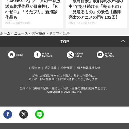
「AbemaTV」アニメの一挙放
「淡島百景」歌劇学校の“箱の
送＆劇場作品が目白押し 「R
中”であり続ける「去るもの」
e:ゼロ」「うたプリ」新海誠
「見送るもの」の景色【藤津
作品も
亮太のアニメの門V 132回】
2017.3.18(土) 9:06
2026.7.12(日) 12:20
ホーム
›
ニュース
›
実写映画・ドラマ
›
記事
TOP
Official
Official
Official
Home
Facebook
twitter
YouTube
お問合せ
広告掲載
会社概要
個人情報保護方針
紹介した商品/サービスを購入、契約した場合に、
売上の一部が弊社サイトに還元されることがあります。
当サイトに掲載の記事・見出し・写真・画像の無断転載を禁じます。
Copyright © 2026 IID, Inc.