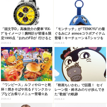
「頭文字D」高橋啓介の愛車“RX-
「モンチッチ」が“TENKYU”の着
7”をイメージ！腕時計が登場＆限
ぐるみに♪ atmosコラボアイテム
定1995点 “おれのFDが 行けると
登場！キーチェーン＆Tシャツを
教えてくれてる…!!”
展開
2026.8.3
2026.8.6
「ワンピース」ルフィやローと乾
「映画ちいかわ」で話題！ セイ
杯！焼きそばや光るドリンクカッ
レーン役・鈴木みのりが歩んでき
プなどお祭りメニュー登場☆あ
た“歌姫”の軌跡
の“麦わら帽子”もグッズ化!? 【U
2026.8.2
2026.8.4
SJ「ワンピース・プレミア・サマ