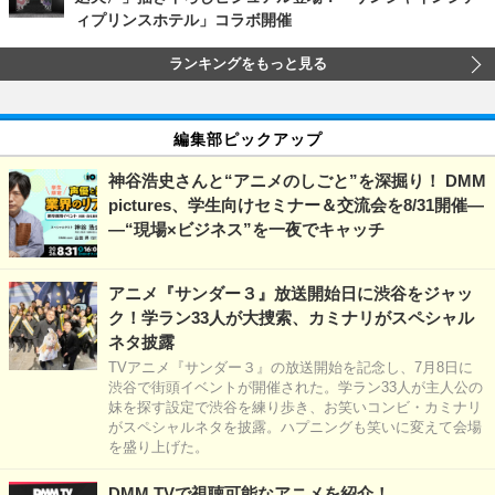
ィプリンスホテル」コラボ開催
ランキングをもっと見る
編集部ピックアップ
神谷浩史さんと“アニメのしごと”を深掘り！ DMM
pictures、学生向けセミナー＆交流会を8/31開催―
―“現場×ビジネス”を一夜でキャッチ
アニメ『サンダー３』放送開始日に渋谷をジャッ
ク！学ラン33人が大捜索、カミナリがスペシャル
ネタ披露
TVアニメ『サンダー３』の放送開始を記念し、7月8日に
渋谷で街頭イベントが開催された。学ラン33人が主人公の
妹を探す設定で渋谷を練り歩き、お笑いコンビ・カミナリ
がスペシャルネタを披露。ハプニングも笑いに変えて会場
を盛り上げた。
DMM TVで視聴可能なアニメを紹介！