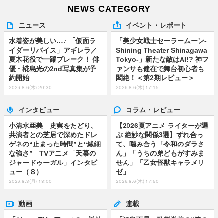
NEWS CATEGORY
ニュース
イベント・レポート
水着姿が美しい…♪ 「仮面ラ
「美少女戦士セーラームーン-
イダーリバイス」アギレラ／
Shining Theater Shinagawa
夏木花役で一躍ブレーク！ 俳
Tokyo-」新たな敵はAI!? 神フ
優・椛島光の2nd写真集が予
ァンサも健在で舞台初心者も
約開始
悶絶！＜第2期レビュー＞
2026.8.6(木) 20:30
2026.8.6(木) 17:15
インタビュー
コラム・レビュー
小清水亜美 史実をたどり、
【2026夏アニメ ライターが選
共演者との芝居で深めたドレ
ぶ 絶妙な関係3選】ずれ合っ
ゲネの“止まった時間”と“繊細
て、噛み合う「令和のダラさ
な強さ” TVアニメ「天幕の
ん」「うちの弟どもがすみま
ジャードゥーガル」インタビ
せん」「乙女怪獣キャラメリ
ュー（８）
ゼ」
2026.8.3(月) 18:00
2026.8.6(木) 17:50
動画
連載