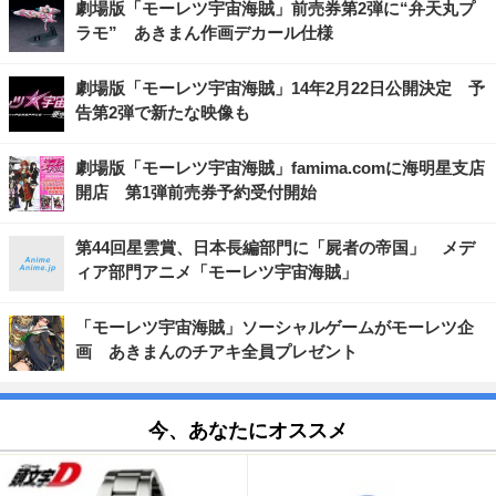
劇場版「モーレツ宇宙海賊」前売券第2弾に“弁天丸プ
ラモ” あきまん作画デカール仕様
劇場版「モーレツ宇宙海賊」14年2月22日公開決定 予
告第2弾で新たな映像も
劇場版「モーレツ宇宙海賊」famima.comに海明星支店
開店 第1弾前売券予約受付開始
第44回星雲賞、日本長編部門に「屍者の帝国」 メデ
ィア部門アニメ「モーレツ宇宙海賊」
「モーレツ宇宙海賊」ソーシャルゲームがモーレツ企
画 あきまんのチアキ全員プレゼント
今、あなたにオススメ