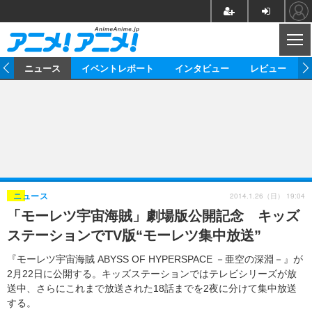
CL
ム
ニュース
イベントレポート
インタビュー
レビュー
ニュース
アニメ
映画/ドラマ
イベントレポート
マンガ
ノベル
アニメ
映画
インタビュー
音楽
声優
ライブ
舞台
スタッフ
声優
レビュー
2014.1.26（日） 19:04
ニュース
「モーレツ宇宙海賊」劇場版公開記念 キッズ
ゲーム
グッズ
海外イベント
ビジネス
俳優・タレント
アーティスト
アニメ
実写
動画
ステーションでTV版“モーレツ集中放送”
イベント
海外
ビジネス
書評
イベント
アニメ
映画/ドラマ
連載・コラム
『モーレツ宇宙海賊 ABYSS OF HYPERSPACE －亜空の深淵－』が
2月22日に公開する。キッズステーションではテレビシリーズが放
ゲーム
座談会
アニメ！アニメ！TV
ABEMA Cafe
送中、さらにこれまで放送された18話までを2夜に分けて集中放送
する。