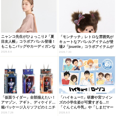
ー」が開幕】
ニャンコ先生がひょっこり♪「夏
「モンチッチ」レトロな雰囲気が
目友人帳」コラボアパレル登場！
キュートなアパレルアイテムが登
もこもこバッグやカーディガンな
場♪「jouetie」コラボアイテムが
ど全8型
7月31日より順次抽選受付開始
2026.8.6
2026.7.30
「仮面ライダー」全部揃えたい！
「ハイキュー!!」研磨や宮ツイン
アマゾン、アギト、ディケイド…
ズの小学生姿が可愛すぎる…!!
箱パッケージ入りソフビのミニチ
「ぐんぐん牛乳」や「しまだマー
ュアが登場
ト」デザインのグッズも!? ロー
2026.7.26
2026.8.5