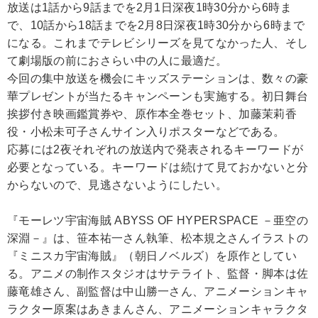
放送は1話から9話までを2月1日深夜1時30分から6時ま
で、10話から18話までを2月8日深夜1時30分から6時まで
になる。これまでテレビシリーズを見てなかった人、そし
て劇場版の前におさらい中の人に最適だ。
今回の集中放送を機会にキッズステーションは、数々の豪
華プレゼントが当たるキャンペーンも実施する。初日舞台
挨拶付き映画鑑賞券や、原作本全巻セット、加藤茉莉香
役・小松未可子さんサイン入りポスターなどである。
応募には2夜それぞれの放送内で発表されるキーワードが
必要となっている。キーワードは続けて見ておかないと分
からないので、見逃さないようにしたい。
『モーレツ宇宙海賊 ABYSS OF HYPERSPACE －亜空の
深淵－』は、笹本祐一さん執筆、松本規之さんイラストの
『ミニスカ宇宙海賊』（朝日ノベルズ）を原作としてい
る。アニメの制作スタジオはサテライト、監督・脚本は佐
藤竜雄さん、副監督は中山勝一さん、アニメーションキャ
ラクター原案はあきまんさん、アニメーションキャラクタ