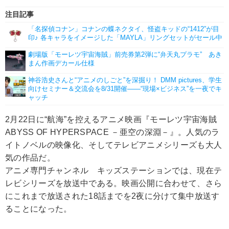
注目記事
「名探偵コナン」コナンの蝶ネクタイ、怪盗キッドの“1412”が目
印♪ 各キャラをイメージした「MAYLA」リングセットがセール中
劇場版「モーレツ宇宙海賊」前売券第2弾に“弁天丸プラモ” あき
まん作画デカール仕様
神谷浩史さんと“アニメのしごと”を深掘り！ DMM pictures、学生
向けセミナー＆交流会を8/31開催――“現場×ビジネス”を一夜でキ
ャッチ
2月22日に“航海”を控えるアニメ映画『モーレツ宇宙海賊
ABYSS OF HYPERSPACE －亜空の深淵－』。人気のラ
イトノベルの映像化、そしてテレビアニメシリーズも大人
気の作品だ。
アニメ専門チャンネル キッズステーションでは、現在テ
レビシリーズを放送中である。映画公開に合わせて、さら
にこれまで放送された18話までを2夜に分けて集中放送す
ることになった。