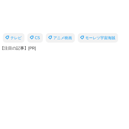
テレビ
CS
アニメ映画
モーレツ宇宙海賊
【注目の記事】[PR]