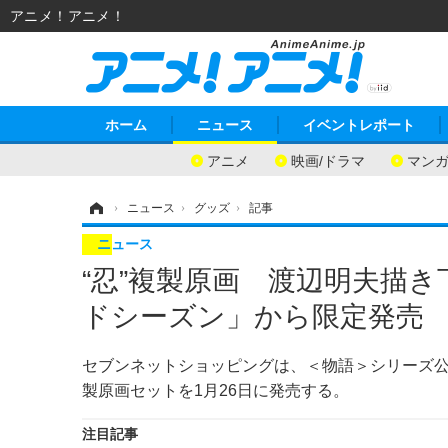
アニメ！アニメ！
ホーム
ニュース
イベントレポート
アニメ
映画/ドラマ
マン
ホーム
›
ニュース
›
グッズ
›
記事
ニュース
“忍”複製原画 渡辺明夫描
ドシーズン」から限定発売
セブンネットショッピングは、＜物語＞シリーズ公
製原画セットを1月26日に発売する。
注目記事