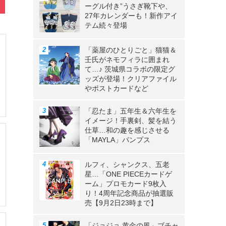
ーグル付き”うさぎ靴下や、
27年カレンダーも！新作アイ
テム続々登場
「薬屋のひとりごと」猫猫＆
壬氏がネモフィラに囲まれ
て…♪ 茨城県コラボの限定グ
ッズが登場！クリアファイル
やポストカードなど
「忍たま」五年生＆六年生を
イメージ！手裏剣、髪を結う
仕草…和の趣を感じさせる
「MAYLA」パンプス
ルフィ、シャンクス、五老
星…「ONE PIECEカードゲ
ーム」プロモカード9枚入
り！4周年記念商品が抽選販
売【9月2日23時まで】
「ジョジョ 黄金の風」ブチャ