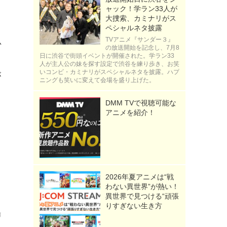
ャック！学ラン33人が
大捜索、カミナリがス
ペシャルネタ披露
TVアニメ『サンダー３』
忍
の放送開始を記念し、7月8
日に渋谷で街頭イベントが開催された。学ラン33
人が主人公の妹を探す設定で渋谷を練り歩き、お笑
いコンビ・カミナリがスペシャルネタを披露。ハプ
が
ニングも笑いに変えて会場を盛り上げた。
DMM TVで視聴可能な
アニメを紹介！
2026年夏アニメは“戦
わない異世界”が熱い！
異世界で見つける“頑張
りすぎない生き方
場