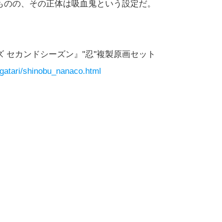
ものの、その正体は吸血鬼という設定だ。
 セカンドシーズン』"忍"複製原画セット
ogatari/shinobu_nanaco.html