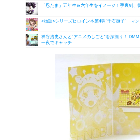
「忍たま」五年生＆六年生をイメージ！手裏剣、髪
<物語>シリーズヒロイン本第4弾“千石撫子” マ
神谷浩史さんと“アニメのしごと”を深掘り！ DMM p
一夜でキャッチ