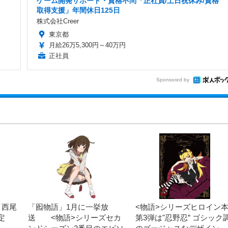
ゲーム開発サポート・資格不問「正社員/土日祝休み/資格
取得支援」年間休日125日
株式会社Creer
東京都
月給26万5,300円～40万円
正社員
Sponsored by
 西尾
「囮物語」1月に一挙放
<物語>シリーズヒロイン
定
送 <物語>シリーズセカ
第3弾は"忍野忍” ゴシック