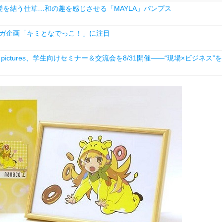
を結う仕草…和の趣を感じさせる「MAYLA」パンプス
ンガ企画「キミとなでっこ！」に注目
ictures、学生向けセミナー＆交流会を8/31開催――“現場×ビジネス”を