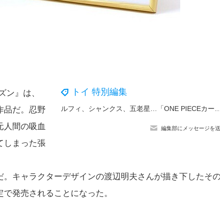
トイ 特別編集
ズン』は、
ルフィ、シャンクス、五老星…「ONE PIECEカードゲーム」プロモカード9枚入り！4周年記念商品が抽
作品だ。忍野
元人間の吸血
編集部にメッセージを
てしまった張
だ。キャラクターデザインの渡辺明夫さんが描き下したそ
定で発売されることになった。