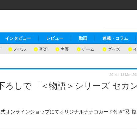
インタビュー
レビュー
動画
連載・コラム
ガ
ノベル
音楽
声優
ゲーム
グッズ
2014.1.13 Mon 20
き下ろしで「＜物語＞シリーズ セカ
式オンラインショップにてオリジナルナナコカード付き"忍"複