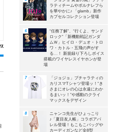
ラティチームやポルナレフら
を華やかに♪ 「glamb」新作
カプセルコレクション登場
“任務了解”、“行くよ、サンド
ロック”「新機動戦記ガンダ
ムＷ」ヒイロ・デュオ・トロ
ワ・カトル・五飛の声がす
る…！ 新規録り下ろしボイス
搭載のワイヤレスイヤホンが登
場
「ジョジョ」ブチャラティの
カリスマTシャツ登場ッ！“き
さまにオレの心は永遠にわか
るまいッ！”や感動のクライ
マックスをデザイン
ニャンコ先生がひょっこり
♪「夏目友人帳」コラボアパ
本
レル登場！もこもこバッグや
調
カーディガンなど全8型