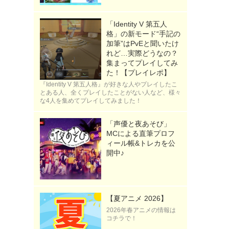
「Identity V 第五人
格」の新モード“手記の
加筆”はPvEと聞いたけ
れど…実際どうなの？
集まってプレイしてみ
た！【プレイレポ】
『Identity V 第五人格』が好きな人やプレイしたこ
とある人、全くプレイしたことがない人など、様々
な4人を集めてプレイしてみました！
「声優と夜あそび」
MCによる直筆プロフ
ィール帳&トレカを公
開中♪
【夏アニメ 2026】
2026年春アニメの情報は
コチラで！