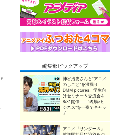
編集部ピックアップ
選販売【9月2日23時まで】
神谷浩史さんと“アニメ
送る
のしごと”を深掘り！
DMM pictures、学生向
けセミナー＆交流会を
8/31開催――“現場×ビ
ジネス”を一夜でキャッ
の
チ
アニメ『サンダー３』
放送開始日に渋谷をジ