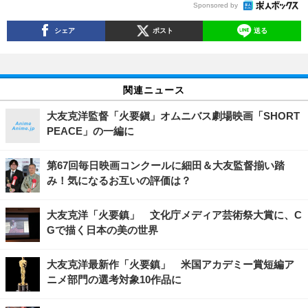
Sponsored by
シェア
ポスト
送る
関連ニュース
大友克洋監督「火要鎭」オムニバス劇場映画「SHORT
PEACE」の一編に
第67回毎日映画コンクールに細田＆大友監督揃い踏
み！気になるお互いの評価は？
大友克洋「火要鎮」 文化庁メディア芸術祭大賞に、C
Gで描く日本の美の世界
大友克洋最新作「火要鎮」 米国アカデミー賞短編ア
ニメ部門の選考対象10作品に