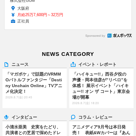
株式会社GUM
大阪府
月給25万7,600円～32万円
正社員
Sponsored by
NEWS CATEGORY
ニュース
イベント・レポート
「マガポケ」で話題のVRMM
「ハイキュー!!」西谷夕役の
Oバトルファンタジー「Desti
声優・岡本信彦が”リベロ”を
ny Unchain Online」TVアニ
体感！ 展示イベント「ハイキ
メ化決定！
ュー!! オン ザ コート」東京会
場が開幕
2026.8.7(金) 20:45
2026.8.7(金) 18:20
インタビュー
コラム・レビュー
小清水亜美 史実をたどり、
アニメディア9月号は本日発
共演者との芝居で深めたドレ
売！ 表紙&Wカバーは『あん