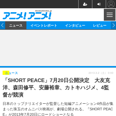
CL
ム
ニュース
イベントレポート
インタビュー
レビュー
ニュース
アニメ
映画/ドラマ
イベントレポート
マンガ
ノベル
アニメ
映画
インタビュー
音楽
声優
ライブ
舞台
スタッフ
声優
レビュー
2013.3.2（土） 0:00
ニュース
「SHORT PEACE」7月20日公開決定 大友克
ゲーム
グッズ
海外イベント
ビジネス
俳優・タレント
アーティスト
アニメ
実写
動画
洋、森田修平、安藤裕章、カトキハジメ、4監
イベント
海外
ビジネス
書評
イベント
アニメ
映画/ドラマ
連載・コラム
督が競演
ゲーム
座談会
アニメ！アニメ！TV
ABEMA Cafe
日本のトップクリエイターが監督した短編アニメーション4作品が集
まった珠玉のオムニバス映画が、劇場公開される。『SHORT PEAC
E』が2013年7月20日にロードショーとなる