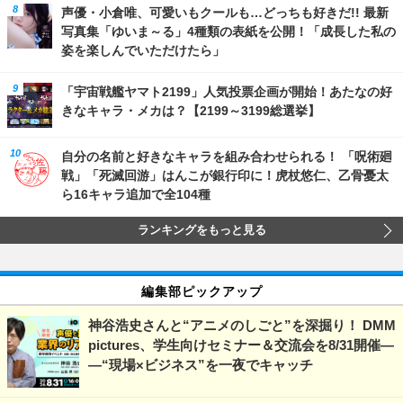
声優・小倉唯、可愛いもクールも…どっちも好きだ!! 最新
写真集「ゆいま～る」4種類の表紙を公開！「成長した私の
姿を楽しんでいただけたら」
「宇宙戦艦ヤマト2199」人気投票企画が開始！あたなの好
きなキャラ・メカは？【2199～3199総選挙】
自分の名前と好きなキャラを組み合わせられる！ 「呪術廻
戦」「死滅回游」はんこが銀行印に！虎杖悠仁、乙骨憂太
ら16キャラ追加で全104種
ランキングをもっと見る
編集部ピックアップ
神谷浩史さんと“アニメのしごと”を深掘り！ DMM
pictures、学生向けセミナー＆交流会を8/31開催―
―“現場×ビジネス”を一夜でキャッチ