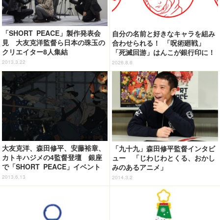
「SHORT PEACE」製作発表会
自分の名前と好きなキャラを組み
見 大友克洋監督ら日本の珠玉の
合わせられる！ 「呪術廻戦」
クリエイター8人集結
「死滅回游」はんこが銀行印に！
虎杖悠仁、乙骨憂太ら16キャラ追
2013.3.22
2026.8.6
加で全104種
大友克洋、森田修平、安藤裕章、
「九十九」森田修平監督インタビ
カトキハジメの4監督登壇 銀座
ュー 「じわじわとくる、おかし
で「SHORT PEACE」イベント
みのあるアニメ」
2013.6.13
2014.3.2