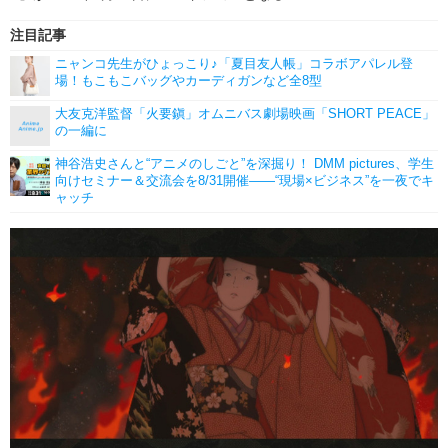
注目記事
ニャンコ先生がひょっこり♪「夏目友人帳」コラボアパレル登
場！もこもこバッグやカーディガンなど全8型
大友克洋監督「火要鎭」オムニバス劇場映画「SHORT PEACE」
の一編に
神谷浩史さんと“アニメのしごと”を深掘り！ DMM pictures、学生
向けセミナー＆交流会を8/31開催――“現場×ビジネス”を一夜でキ
ャッチ