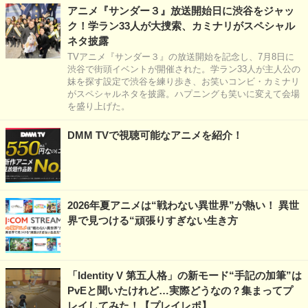
アニメ『サンダー３』放送開始日に渋谷をジャッ
ク！学ラン33人が大捜索、カミナリがスペシャル
ネタ披露
TVアニメ『サンダー３』の放送開始を記念し、7月8日に
渋谷で街頭イベントが開催された。学ラン33人が主人公の
妹を探す設定で渋谷を練り歩き、お笑いコンビ・カミナリ
がスペシャルネタを披露。ハプニングも笑いに変えて会場
を盛り上げた。
DMM TVで視聴可能なアニメを紹介！
2026年夏アニメは“戦わない異世界”が熱い！ 異世
界で見つける“頑張りすぎない生き方
「Identity V 第五人格」の新モード“手記の加筆”は
PvEと聞いたけれど…実際どうなの？集まってプ
レイしてみた！【プレイレポ】