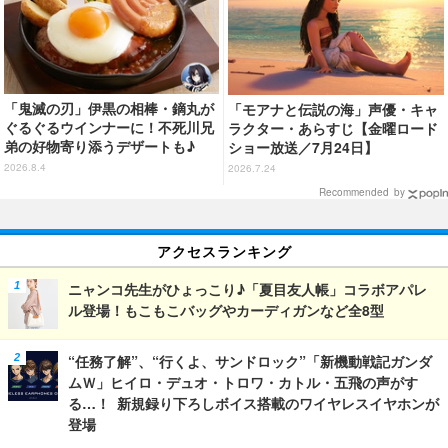
「鬼滅の刃」伊黒の相棒・鏑丸が
「モアナと伝説の海」声優・キャ
ぐるぐるウインナーに！不死川兄
ラクター・あらすじ【金曜ロード
弟の好物寄り添うデザートも♪
ショー放送／7月24日】
「ジョイフル」コラボ第3弾・第4
2026.8.4
2026.7.24
弾決定【8月18日～】
Recommended by
アクセスランキング
ニャンコ先生がひょっこり♪「夏目友人帳」コラボアパレ
ル登場！もこもこバッグやカーディガンなど全8型
“任務了解”、“行くよ、サンドロック”「新機動戦記ガンダ
ムＷ」ヒイロ・デュオ・トロワ・カトル・五飛の声がす
る…！ 新規録り下ろしボイス搭載のワイヤレスイヤホンが
登場