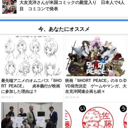
大友克洋さんが米国コミックの殿堂入り 日本人で4人
目 コミコンで発表
今、あなたにオススメ
最先端アニメのオムニバス「SHO
映画「SHORT PEACE」のＢＤ/D
RT PEACE」 貞本義行が映画
VD発売決定 ゲームやマンガ、大
に参加した理由は？
友克洋関連企画も続々
2013.6.7
2013.9.19