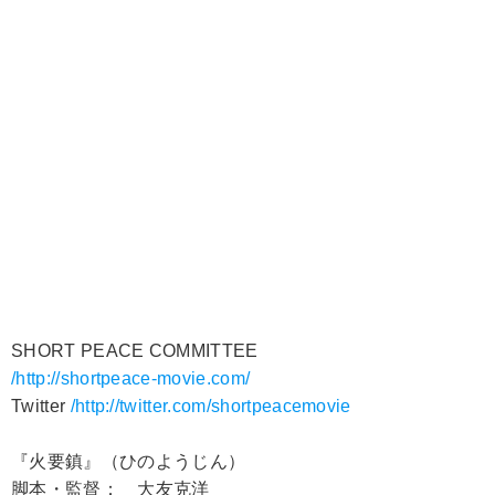
SHORT PEACE COMMITTEE
/http://shortpeace-movie.com/
Twitter
/http://twitter.com/shortpeacemovie
『火要鎮』（ひのようじん）
脚本・監督： 大友克洋