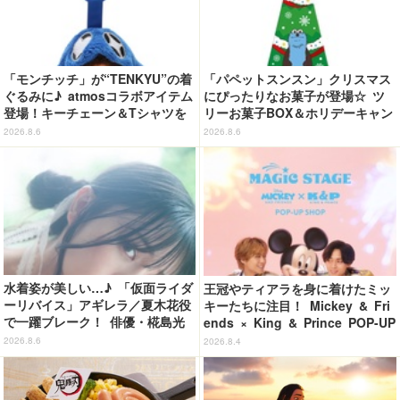
「モンチッチ」が“TENKYU”の着
「パペットスンスン」クリスマス
ぐるみに♪ atmosコラボアイテム
にぴったりなお菓子が登場☆ ツ
登場！キーチェーン＆Tシャツを
リーお菓子BOX＆ホリデーキャン
展開
ディ
2026.8.6
2026.8.6
水着姿が美しい…♪ 「仮面ライダ
王冠やティアラを身に着けたミッ
ーリバイス」アギレラ／夏木花役
キーたちに注目！ Mickey & Fri
で一躍ブレーク！ 俳優・椛島光
ends × King & Prince POP-UP
の2nd写真集が予約開始
SHOP「MAGIC STAGE」に新商
2026.8.6
2026.8.4
品登場