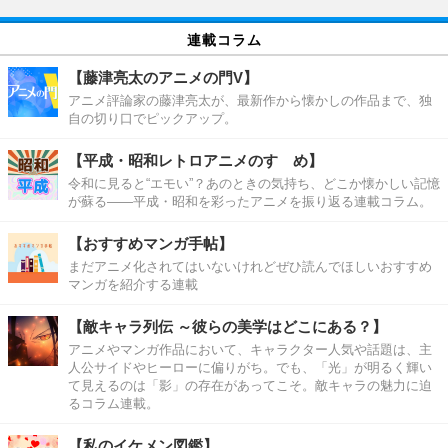
連載コラム
【藤津亮太のアニメの門V】
アニメ評論家の藤津亮太が、最新作から懐かしの作品まで、独
自の切り口でピックアップ。
【平成・昭和レトロアニメのすゝめ】
令和に見ると“エモい”？あのときの気持ち、どこか懐かしい記憶
が蘇る――平成・昭和を彩ったアニメを振り返る連載コラム。
【おすすめマンガ手帖】
まだアニメ化されてはいないけれどぜひ読んでほしいおすすめ
マンガを紹介する連載
【敵キャラ列伝 ～彼らの美学はどこにある？】
アニメやマンガ作品において、キャラクター人気や話題は、主
人公サイドやヒーローに偏りがち。でも、「光」が明るく輝い
て見えるのは「影」の存在があってこそ。敵キャラの魅力に迫
るコラム連載。
【私のイケメン図鑑】