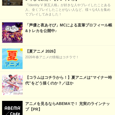
『Identity V 第五人格』が好きな人やプレイしたことある
人、全くプレイしたことがない人など、様々な4人を集め
てプレイしてみました！
「声優と夜あそび」MCによる直筆プロフィール帳
&トレカを公開中♪
【夏アニメ 2026】
2026年春アニメの情報はコチラで！
【コラムはコチラから！】夏アニメは“マイナー時
代”をどう描くのか？／ほか
アニメを見るならABEMAで！ 充実のラインナッ
プ【PR】