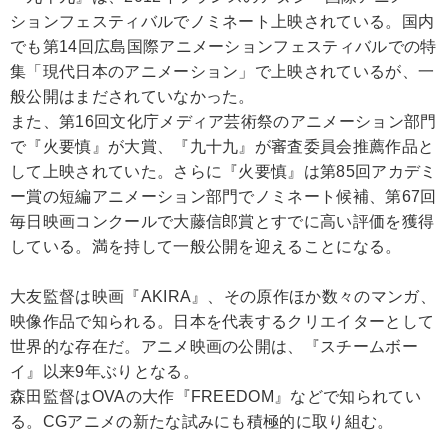
ションフェスティバルでノミネート上映されている。国内
でも第14回広島国際アニメーションフェスティバルでの特
集「現代日本のアニメーション」で上映されているが、一
般公開はまだされていなかった。
また、第16回文化庁メディア芸術祭のアニメーション部門
で『火要慎』が大賞、『九十九』が審査委員会推薦作品と
して上映されていた。さらに『火要慎』は第85回アカデミ
ー賞の短編アニメーション部門でノミネート候補、第67回
毎日映画コンクールで大藤信郎賞とすでに高い評価を獲得
している。満を持して一般公開を迎えることになる。
大友監督は映画『AKIRA』、その原作ほか数々のマンガ、
映像作品で知られる。日本を代表するクリエイターとして
世界的な存在だ。アニメ映画の公開は、『スチームボー
イ』以来9年ぶりとなる。
森田監督はOVAの大作『FREEDOM』などで知られてい
る。CGアニメの新たな試みにも積極的に取り組む。