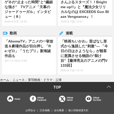
ゲネの“止まった時間”と“繊細
さんぶるスターズ！！Bright
な強さ” TVアニメ「天幕の
me up!!』と『魔法少女リリ
ジャードゥーガル」インタビ
カルなのは EXCEEDS Gun Bl
ュー（８）
aze Vengeance』！
2026.8.3(月) 18:00
2026.8.7(金) 15:01
動画
連載
「AbemaTV」アニメの一挙放
「映画ちいかわ」昔ばなし形
送＆劇場作品が目白押し 「R
式から逸脱した“刺激”― 「今
e:ゼロ」「うたプリ」新海誠
日の日はさようなら」が観客
作品も
に意識させる物語の“裂け
目”【藤津亮太のアニメの門V
2017.3.18(土) 9:06
133回】
2026.8.7(金) 19:15
ホーム
›
ニュース
›
実写映画・ドラマ
›
記事
TOP
Official
Official
Official
Home
Facebook
twitter
YouTube
お問合せ
広告掲載
会社概要
個人情報保護方針