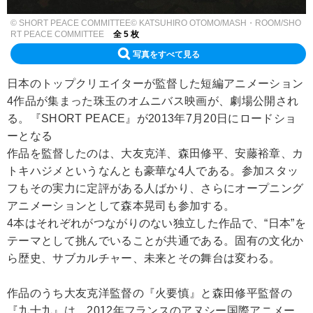
© SHORT PEACE COMMITTEE© KATSUHIRO OTOMO/MASH・ROOM/SHO
RT PEACE COMMITTEE
全 5 枚
写真をすべて見る
日本のトップクリエイターが監督した短編アニメーション
4作品が集まった珠玉のオムニバス映画が、劇場公開され
る。『SHORT PEACE』が2013年7月20日にロードショ
ーとなる
作品を監督したのは、大友克洋、森田修平、安藤裕章、カ
トキハジメというなんとも豪華な4人である。参加スタッ
フもその実力に定評がある人ばかり、さらにオープニング
アニメーションとして森本晃司も参加する。
4本はそれぞれがつながりのない独立した作品で、“日本”を
テーマとして挑んでいることが共通である。固有の文化か
ら歴史、サブカルチャー、未来とその舞台は変わる。
作品のうち大友克洋監督の『火要慎』と森田修平監督の
『九十九』は、2012年フランスのアヌシー国際アニメー