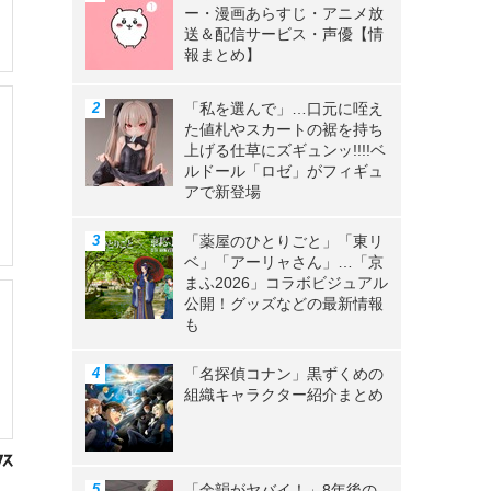
ー・漫画あらすじ・アニメ放
送＆配信サービス・声優【情
報まとめ】
「私を選んで」…口元に咥え
た値札やスカートの裾を持ち
上げる仕草にズギュンッ!!!!ベ
ルドール「ロゼ」がフィギュ
アで新登場
「薬屋のひとりごと」「東リ
ベ」「アーリャさん」…「京
まふ2026」コラボビジュアル
公開！グッズなどの最新情報
も
「名探偵コナン」黒ずくめの
組織キャラクター紹介まとめ
「余韻がヤバイ！」8年後の