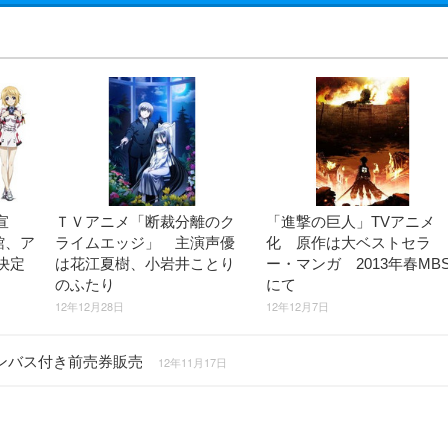
宣
ＴＶアニメ「断裁分離のク
「進撃の巨人」TVアニメ
館、ア
ライムエッジ」 主演声優
化 原作は大ベストセラ
決定
は花江夏樹、小岩井ことり
ー・マンガ 2013年春MB
のふたり
にて
12年12月28日
12年12月7日
キャンバス付き前売券販売
12年11月17日