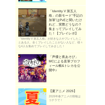
「Identity V 第五人
格」の新モード“手記の
加筆”はPvEと聞いたけ
れど…実際どうなの？
集まってプレイしてみ
た！【プレイレポ】
『Identity V 第五人格』が好きな人やプレイしたこ
とある人、全くプレイしたことがない人など、様々
な4人を集めてプレイしてみました！
「声優と夜あそび」
MCによる直筆プロフ
ィール帳&トレカを公
開中♪
》
【夏アニメ 2026】
2026年春アニメの情報は
コチラで！