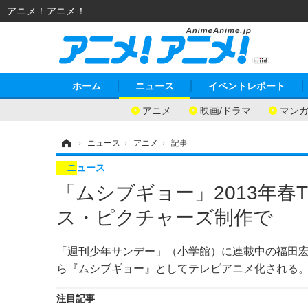
アニメ！アニメ！
ホーム
ニュース
イベントレポート
アニメ
映画/ドラマ
マン
ホーム
›
ニュース
›
アニメ
›
記事
ニュース
「ムシブギョー」2013年
ス・ピクチャーズ制作で
「週刊少年サンデー」（小学館）に連載中の福田宏さ
ら『ムシブギョー』としてテレビアニメ化される
注目記事