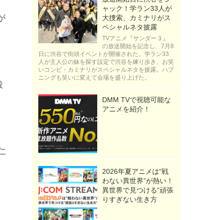
ャック！学ラン33人が
が
大捜索、カミナリがス
ペシャルネタ披露
TVアニメ『サンダー３』
の放送開始を記念し、7月8
日に渋谷で街頭イベントが開催された。学ラン33
人が主人公の妹を探す設定で渋谷を練り歩き、お笑
カ
いコンビ・カミナリがスペシャルネタを披露。ハプ
ニングも笑いに変えて会場を盛り上げた。
設
DMM TVで視聴可能な
き
アニメを紹介！
仁
2026年夏アニメは“戦
わない異世界”が熱い！
」
異世界で見つける“頑張
りすぎない生き方
イ