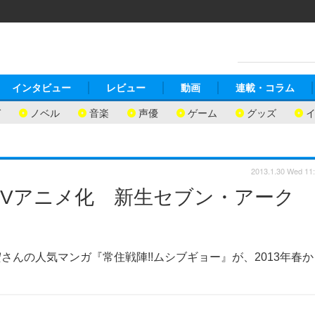
インタビュー
レビュー
動画
連載・コラム
ガ
ノベル
音楽
声優
ゲーム
グッズ
2013.1.30 Wed 11
春TVアニメ化 新生セブン・アーク
んの人気マンガ『常住戦陣!!ムシブギョー』が、2013年春か
。