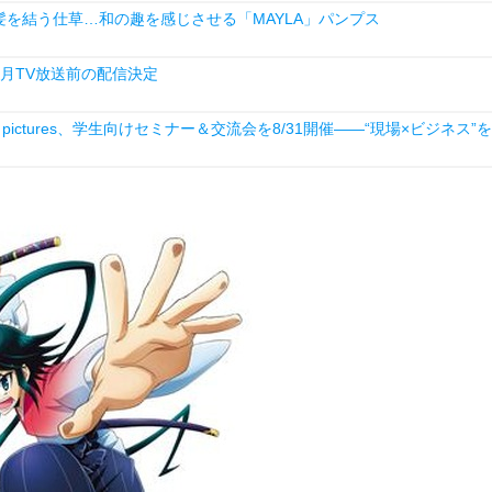
を結う仕草…和の趣を感じさせる「MAYLA」パンプス
月TV放送前の配信決定
ictures、学生向けセミナー＆交流会を8/31開催――“現場×ビジネス”を