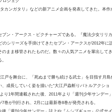
プロジェク
ラタカンガタリ』などの新アニメ企画を発表してきた。本作
セブン・アークス・ピクチャーズである。『魔法少女リリ
などのシリーズを手掛けてきたセブン・アークスが2012年に
そのまま移管されたものだ。数々の人気アニメを輩出して
る。
る江戸を舞台に、「死ぬまで勝ち続ける武士」を目指す月島
い、成長していく姿を描いた“大江戸蟲斬りバトルアクショ
年より1年間連載された後、2011年より「週刊少年サンデー
7巻が刊行され、2月には最新巻8巻が発売される。
今後「週刊少年サンデー」誌上や『ムシブギョー』公式サ