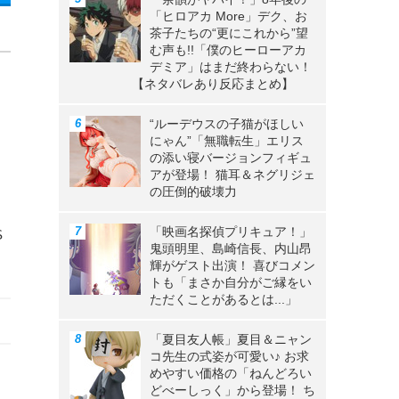
「ヒロアカ More」デク、お
茶子たちの“更にこれから”望
む声も!!「僕のヒーローアカ
デミア」はまだ終わらない！
【ネタバレあり反応まとめ】
“ルーデウスの子猫がほしい
にゃん”「無職転生」エリス
の添い寝バージョンフィギュ
アが登場！ 猫耳＆ネグリジェ
の圧倒的破壊力
「映画名探偵プリキュア！」
S
鬼頭明里、島崎信長、内山昂
輝がゲスト出演！ 喜びコメン
トも「まさか自分がご縁をい
ただくことがあるとは...」
「夏目友人帳」夏目＆ニャン
コ先生の式姿が可愛い♪ お求
めやすい価格の「ねんどろい
どべーしっく」から登場！ ち