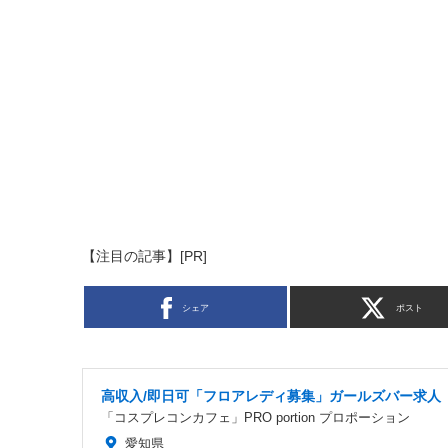
【注目の記事】[PR]
シェア
ポスト
高収入/即日可「フロアレディ募集」ガールズバー求人
「コスプレコンカフェ」PRO portion プロポーション
愛知県