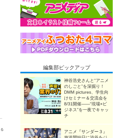
編集部ピックアップ
神谷浩史さんと“アニメ
のしごと”を深掘り！
DMM pictures、学生向
けセミナー＆交流会を
8/31開催――“現場×ビ
ジネス”を一夜でキャッ
チ
とは― 設備探し、故障、修理…困難の連続!? OP映像のメイキング公開
送る
アニメ『サンダー３』
放送開始日に渋谷をジ