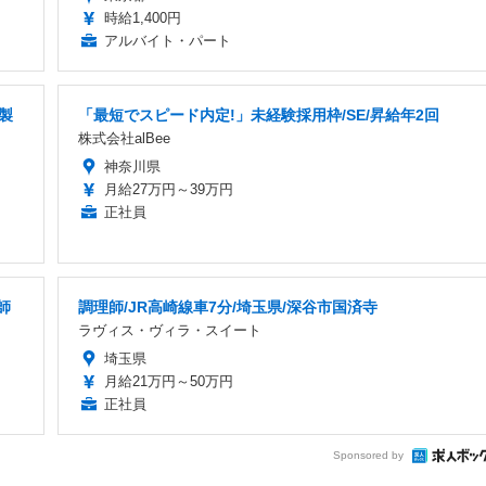
時給1,400円
アルバイト・パート
製
「最短でスピード内定!」未経験採用枠/SE/昇給年2回
株式会社alBee
神奈川県
月給27万円～39万円
正社員
師
調理師/JR高崎線車7分/埼玉県/深谷市国済寺
ラヴィス・ヴィラ・スイート
埼玉県
月給21万円～50万円
正社員
Sponsored by