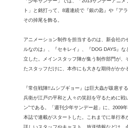
「少年サンデー」では、「2013サンデーアニメ
ト」と銘打って、8週連続で『銀の匙』や『ア
その掉尾を飾る。
アニメーション制作を担当するのは、新会社の
ルなのは』、『セキレイ』、『DOG DAYS』
立した。メインスタッフ陣が集う制作部門が、
たスタッフだけに、本作にも大きな期待がかか
『常住戦陣!!ムシブギョー』は巨大蟲が跋扈す
兵衛が江戸の平和と人々の笑顔を守るために戦
ン”である。「週刊少年サンデー超」に、2009
本誌で連載がスタートした。これまでに単行本が
詳しいスタッフやキャスト、放送情報などは、