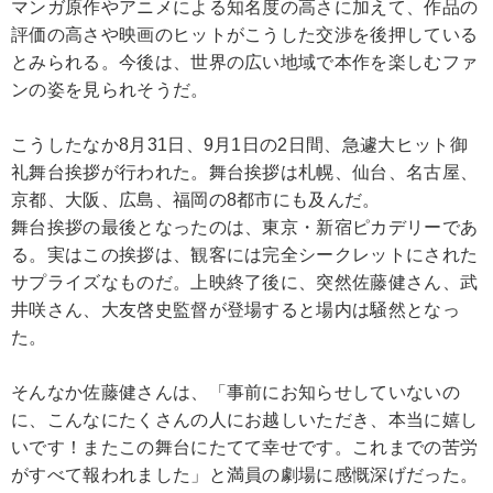
マンガ原作やアニメによる知名度の高さに加えて、作品の
評価の高さや映画のヒットがこうした交渉を後押している
とみられる。今後は、世界の広い地域で本作を楽しむファ
ンの姿を見られそうだ。
こうしたなか8月31日、9月1日の2日間、急遽大ヒット御
礼舞台挨拶が行われた。舞台挨拶は札幌、仙台、名古屋、
京都、大阪、広島、福岡の8都市にも及んだ。
舞台挨拶の最後となったのは、東京・新宿ピカデリーであ
る。実はこの挨拶は、観客には完全シークレットにされた
サプライズなものだ。上映終了後に、突然佐藤健さん、武
井咲さん、大友啓史監督が登場すると場内は騒然となっ
た。
そんなか佐藤健さんは、「事前にお知らせしていないの
に、こんなにたくさんの人にお越しいただき、本当に嬉し
いです！またこの舞台にたてて幸せです。これまでの苦労
がすべて報われました」と満員の劇場に感慨深げだった。