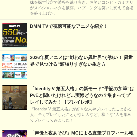
妹を探す設定で渋谷を練り歩き、お笑いコンビ・カミナリ
がスペシャルネタを披露。ハプニングも笑いに変えて会場
を盛り上げた。
DMM TVで視聴可能なアニメを紹介！
2026年夏アニメは“戦わない異世界”が熱い！ 異世
界で見つける“頑張りすぎない生き方
「Identity V 第五人格」の新モード“手記の加筆”は
PvEと聞いたけれど…実際どうなの？集まってプ
レイしてみた！【プレイレポ】
『Identity V 第五人格』が好きな人やプレイしたことある
人、全くプレイしたことがない人など、様々な4人を集め
てプレイしてみました！
「声優と夜あそび」MCによる直筆プロフィール帳