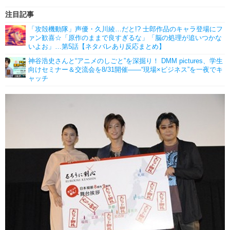
注目記事
「攻殻機動隊」声優・久川綾…だと!? 士郎作品のキャラ登場にフ
ァン歓喜☆「原作のままで良すぎるな」「脳の処理が追いつかな
いよお」…第5話【ネタバレあり反応まとめ】
神谷浩史さんと“アニメのしごと”を深掘り！ DMM pictures、学生
向けセミナー＆交流会を8/31開催――“現場×ビジネス”を一夜でキ
ャッチ