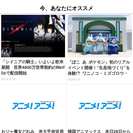
今、あなたにオススメ
「シドニアの騎士」いよいよ欧米
「ぽこ あ ポケモン」初のリアル
展開 世界4800万世帯契約のNetf
イベント開催！“生息地づくり”を
lixで配信開始
体験!? ワニノコ・ミズゴロウ・
アシマリもワクワク☆ 「ブクブ
2014.6.19
2026.8.5
クうみぞこの街」in横浜赤レンガ
倉庫 ～8月9日まで【レポート】
おジャ魔女どれみ 米大手放送局
韓国アニマックス 本日29日から