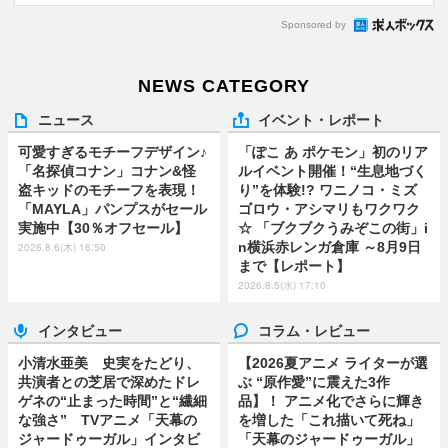
Sponsored by
NEWS CATEGORY
ニュース
イベント・レポート
可愛すぎるモチーフデザイン♪
「ぽこ あ ポケモン」初のリア
「名探偵コナン」コナン&怪
ルイベント開催！“生息地づく
盗キッドのモチーフを表現！
り”を体験!? ワニノコ・ミズ
「MAYLA」パンプスがセール
ゴロウ・アシマリもワクワク
実施中【30％オフセール】
☆ 「ブクブクうみぞこの街」i
n横浜赤レンガ倉庫 ～8月9日
2026.8.6(木) 16:50
まで【レポート】
2026.8.5(水) 17:10
インタビュー
コラム・レビュー
小清水亜美 史実をたどり、
【2026夏アニメ ライターが選
共演者との芝居で深めたドレ
ぶ “原作愛”に震えた3作
ゲネの“止まった時間”と“繊細
品】！ アニメ化でさらに輝き
な強さ” TVアニメ「天幕の
を増した「これ描いて死ね」
ジャードゥーガル」インタビ
「天幕のジャードゥーガル」