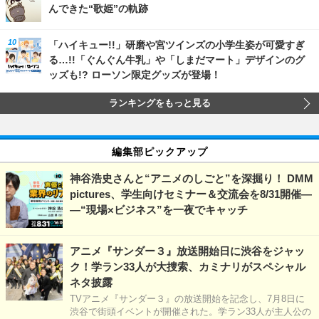
んできた“歌姫”の軌跡
「ハイキュー!!」研磨や宮ツインズの小学生姿が可愛すぎ
る…!!「ぐんぐん牛乳」や「しまだマート」デザインのグ
ッズも!? ローソン限定グッズが登場！
ランキングをもっと見る
編集部ピックアップ
神谷浩史さんと“アニメのしごと”を深掘り！ DMM
pictures、学生向けセミナー＆交流会を8/31開催―
―“現場×ビジネス”を一夜でキャッチ
アニメ『サンダー３』放送開始日に渋谷をジャッ
ク！学ラン33人が大捜索、カミナリがスペシャル
ネタ披露
TVアニメ『サンダー３』の放送開始を記念し、7月8日に
渋谷で街頭イベントが開催された。学ラン33人が主人公の