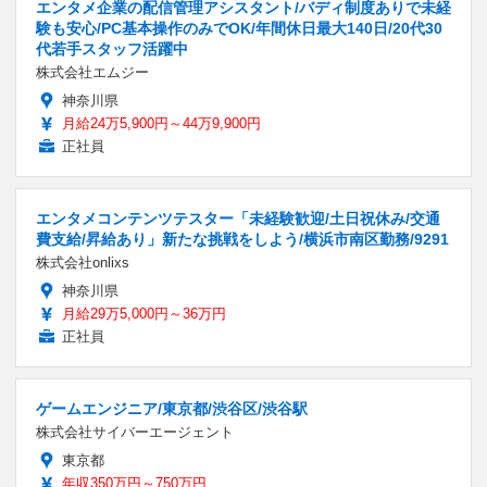
エンタメ企業の配信管理アシスタント/バディ制度ありで未経
験も安心/PC基本操作のみでOK/年間休日最大140日/20代30
代若手スタッフ活躍中
株式会社エムジー
神奈川県
月給24万5,900円～44万9,900円
正社員
エンタメコンテンツテスター「未経験歓迎/土日祝休み/交通
費支給/昇給あり」新たな挑戦をしよう/横浜市南区勤務/9291
株式会社onlixs
神奈川県
月給29万5,000円～36万円
正社員
ゲームエンジニア/東京都/渋谷区/渋谷駅
株式会社サイバーエージェント
東京都
年収350万円～750万円