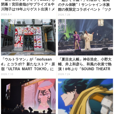
閉幕！宮田俊哉がサプライズ＆中
のチル体験”！サンシャイン水族
川翔子は19年ぶりゲスト出演！メ
館の夜限定コラボイベント「ツク
イン会場では延べ25万9000人が
ヨミアクアリウム」が癒やしすぎ
2026.8.4
2026.7.28
来場
た【体験レポ】
「ウルトラマン」が「mofusan
「夏目友人帳」神谷浩史、小野大
d」とコラボ!? 新たなストア・原
輔、井上和彦ら、和風の衣裳で熱
宿「ULTRA MART TOKYO」に
演！8年ぶり「SOUND THEATR
行ってきた【レポ】
E」夜公演レポート
2026.7.10
2026.7.24