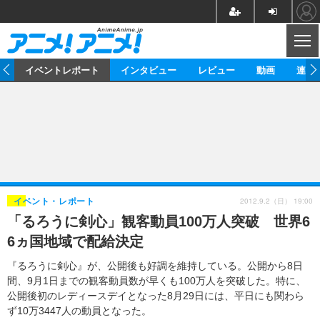
CL
ス
イベントレポート
インタビュー
レビュー
動画
連載
ニュース
アニメ
映画/ドラマ
イベントレポート
マンガ
ノベル
アニメ
映画
インタビュー
音楽
声優
ライブ
舞台
スタッフ
声優
レビュー
2012.9.2（日） 19:00
イベント・レポート
「るろうに剣心」観客動員100万人突破 世界6
ゲーム
グッズ
海外イベント
ビジネス
俳優・タレント
アーティスト
アニメ
実写
動画
6ヵ国地域で配給決定
イベント
海外
ビジネス
書評
イベント
アニメ
映画/ドラマ
連載・コラム
『るろうに剣心』が、公開後も好調を維持している。公開から8日
間、9月1日までの観客動員数が早くも100万人を突破した。特に、
ゲーム
座談会
アニメ！アニメ！TV
ABEMA Cafe
公開後初のレディースデイとなった8月29日には、平日にも関わら
ず10万3447人の動員となった。