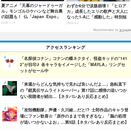
夏アニメ「天幕のジャードゥーガ
わずか6分で涙腺崩壊！「ヒロア
ル」モンゴルロケハンなど舞台裏
カ」成長したエリの歌声と大人に
の話題も！ 仏「Japan Expo」
なった1-Aに「感動した」特別短
上映イベントレポ
編「I am a hero too」【ネタバ
2026.7.14
2026.8.4
レあり反応まとめ】
Recommended by
アクセスランキング
「名探偵コナン」コナンの蝶ネクタイ、怪盗キッドの“141
2”が目印♪ 各キャラをイメージした「MAYLA」リングセ
ットがセール中
「来週からどんな気持ちで見れば良いんだよ…」急転直下
の『鎧真伝サムライトルーパー』第17話に感情の追いつか
ない視聴者が続出…【ネタバレあり反応まとめ】
「攻殻機動隊」声優・久川綾…だと!? 士郎作品のキャラ登
場にファン歓喜☆「原作のままで良すぎるな」「脳の処理
が追いつかないよお」…第5話【ネタバレあり反応まとめ】