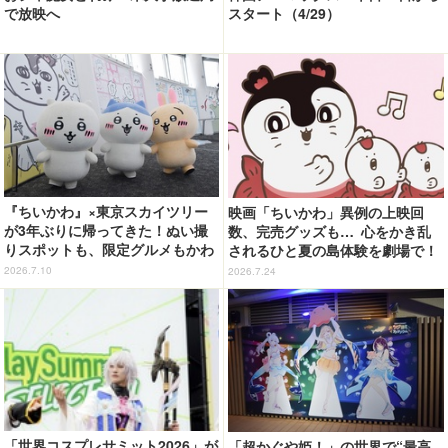
で放映へ
スタート（4/29）
『ちいかわ』×東京スカイツリー
映画「ちいかわ」異例の上映回
が3年ぶりに帰ってきた！ぬい撮
数、完売グッズも… 心をかき乱
りスポットも、限定グルメもかわ
されるひと夏の島体験を劇場で！
いすぎる…！【レポ】
【ネタバレなし初日レポ】
2026.7.10
2026.7.24
「世界コスプレサミット2026」が
「超かぐや姫！」の世界で“最高