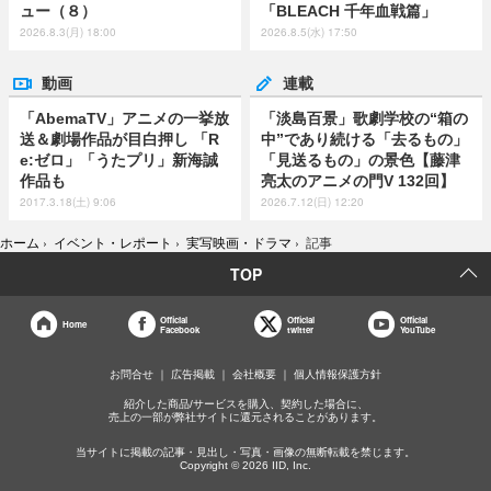
ュー（８）
「BLEACH 千年血戦篇」
2026.8.3(月) 18:00
2026.8.5(水) 17:50
動画
連載
「AbemaTV」アニメの一挙放
「淡島百景」歌劇学校の“箱の
送＆劇場作品が目白押し 「R
中”であり続ける「去るもの」
e:ゼロ」「うたプリ」新海誠
「見送るもの」の景色【藤津
作品も
亮太のアニメの門V 132回】
2017.3.18(土) 9:06
2026.7.12(日) 12:20
ホーム
›
イベント・レポート
›
実写映画・ドラマ
›
記事
TOP
Official
Official
Official
Home
Facebook
twitter
YouTube
お問合せ
広告掲載
会社概要
個人情報保護方針
紹介した商品/サービスを購入、契約した場合に、
売上の一部が弊社サイトに還元されることがあります。
当サイトに掲載の記事・見出し・写真・画像の無断転載を禁じます。
Copyright © 2026 IID, Inc.