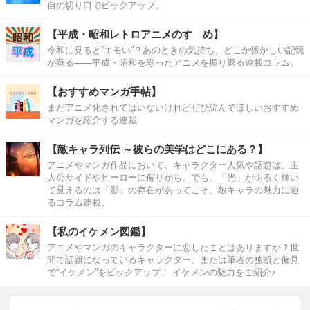
自の切り口でピックアップ。
【平成・昭和レトロアニメのすゝめ】
令和に見ると“エモい”？あのときの気持ち、どこか懐かしい記憶
が蘇る――平成・昭和を彩ったアニメを振り返る連載コラム。
【おすすめマンガ手帖】
まだアニメ化されてはいないけれどぜひ読んでほしいおすすめ
マンガを紹介する連載
【敵キャラ列伝 ～彼らの美学はどこにある？】
アニメやマンガ作品において、キャラクター人気や話題は、主
人公サイドやヒーローに偏りがち。でも、「光」が明るく輝い
て見えるのは「影」の存在があってこそ。敵キャラの魅力に迫
るコラム連載。
【私のイケメン図鑑】
アニメやマンガのキャラクターに恋したことはありますか？世
間で話題になっているキャラクター、または筆者の独断と偏見
で“イケメン”をピックアップ！ イケメンの魅力をご紹介♪