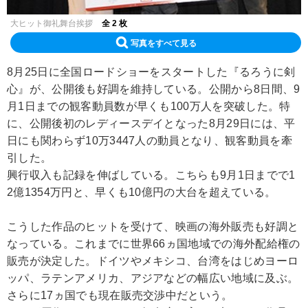
大ヒット御礼舞台挨拶
全 2 枚
写真をすべて見る
8月25日に全国ロードショーをスタートした『るろうに剣
心』が、公開後も好調を維持している。公開から8日間、9
月1日までの観客動員数が早くも100万人を突破した。特
に、公開後初のレディースデイとなった8月29日には、平
日にも関わらず10万3447人の動員となり、観客動員を牽
引した。
興行収入も記録を伸ばしている。こちらも9月1日までで1
2億1354万円と、早くも10億円の大台を超えている。
こうした作品のヒットを受けて、映画の海外販売も好調と
なっている。これまでに世界66ヵ国地域での海外配給権の
販売が決定した。ドイツやメキシコ、台湾をはじめヨーロ
ッパ、ラテンアメリカ、アジアなどの幅広い地域に及ぶ。
さらに17ヵ国でも現在販売交渉中だという。