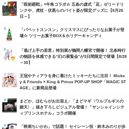
「呪術廻戦」×牛角コラボ☆ 五条の虚式「茈」ゼリードリ
ンクや、虎杖・伏黒らのバイト姿が限定グッズに【8月26
日～】
「パペットスンスン」クリスマスにぴったりなお菓子が登
場☆ ツリーお菓子BOX＆ホリデーキャンディ
「逃げ上手の若君」特別展が鶴岡八幡宮で開催！ 北条時行
の物語を体感できる“幻の展覧会”が3日間限定で登場【8/28
～30】
王冠やティアラを身に着けたミッキーたちに注目！ Micke
y & Friends × King & Prince POP-UP SHOP「MAGIC ST
AGE」に新商品登場
まどか、ほむらがお出迎え♪ 「まどマギ〈ワルプルギスの
廻天〉」描き下ろしビジュアル登場！「サンシャインシテ
ィプリンスホテル」コラボ開催
「映画ちいかわ」で話題！ セイレーン役・鈴木みのりが歩