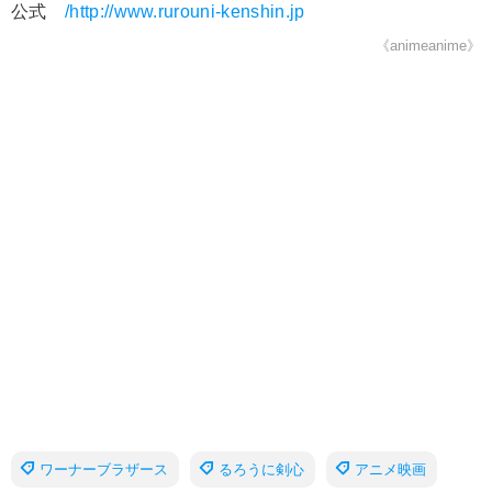
公式
/http://www.rurouni-kenshin.jp
《animeanime》
ワーナーブラザース
るろうに剣心
アニメ映画