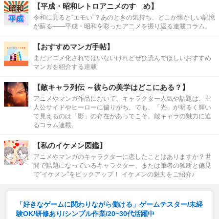
【平成・昭和レトロアニメのすゝめ】
令和に見ると“エモい”？あのときの気持ち、どこか懐かしい記憶
が蘇る――平成・昭和を彩ったアニメを振り返る連載コラム。
【おすすめマンガ手帖】
まだアニメ化されてはいないけれどぜひ読んでほしいおすすめ
マンガを紹介する連載
【敵キャラ列伝 ～彼らの美学はどこにある？】
アニメやマンガ作品において、キャラクター人気や話題は、主
人公サイドやヒーローに偏りがち。でも、「光」が明るく輝い
て見えるのは「影」の存在があってこそ。敵キャラの魅力に迫
るコラム連載。
【私のイケメン図鑑】
アニメやマンガのキャラクターに恋したことはありますか？世
間で話題になっているキャラクター、または筆者の独断と偏見
で“イケメン”をピックアップ！ イケメンの魅力をご紹介♪
「好きなゲームに関わりながら働ける」ゲームテスター/未経
験OK/研修あり/シンプル作業/20~30代活躍中