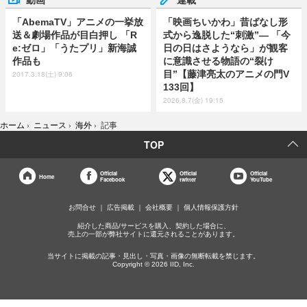
「AbemaTV」アニメの一挙放
「映画ちいかわ」昔ばなし形
送＆劇場作品が目白押し 「R
式から逸脱した“刺激”― 「今
e:ゼロ」「うたプリ」新海誠
日の日はさようなら」が観客
作品も
に意識させる物語の“裂け
目”【藤津亮太のアニメの門V
2017.3.18(土) 9:06
133回】
2026.8.7(金) 19:15
ホーム
›
ニュース
›
海外
›
記事
TOP
Official
Official
Official
Home
Facebook
twitter
YouTube
お問合せ
広告掲載
会社概要
個人情報保護方針
紹介した商品/サービスを購入、契約した場合に、
売上の一部が弊社サイトに還元されることがあります。
当サイトに掲載の記事・見出し・写真・画像の無断転載を禁じます。
Copyright © 2026 IID, Inc.