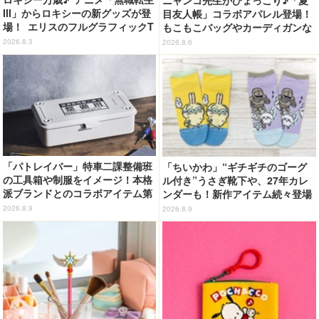
III」からロキシーの新グッズが登
目友人帳」コラボアパレル登場！
場！ エリスのフルグラフィックT
もこもこバッグやカーディガンな
シャツも
ど全8型
2026.8.3
2026.8.6
「パトレイバー」特車二課整備班
「ちいかわ」“ギチギチのゴーグ
の工具箱や制服をイメージ！本格
ル付き”うさぎ靴下や、27年カレ
派ブランドとのコラボアイテム第
ンダーも！新作アイテム続々登場
1弾が登場
2026.8.9
2026.8.9