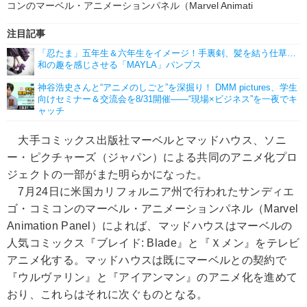
コンのマーベル・アニメーションパネル（Marvel Animati
注目記事
「忍たま」五年生＆六年生をイメージ！手裏剣、髪を結う仕草…
和の趣を感じさせる「MAYLA」パンプス
神谷浩史さんと“アニメのしごと”を深掘り！ DMM pictures、学生
向けセミナー＆交流会を8/31開催――“現場×ビジネス”を一夜でキ
ャッチ
大手コミックス出版社マーベルとマッドハウス、ソニ
ー・ピクチャーズ（ジャパン）による共同のアニメ化プロ
ジェクトの一部がまた明らかになった。
7月24日に米国カリフォルニア州で行われたサンディエ
ゴ・コミコンのマーベル・アニメーションパネル（Marvel
Animation Panel）によれば、マッドハウスはマーベルの
人気コミックス『ブレイド: Blade』と『Ｘメン』をテレビ
アニメ化する。マッドハウスは既にマーベルとの契約で
『ウルヴァリン』と『アイアンマン』のアニメ化を進めて
おり、これらはそれに次ぐものとなる。