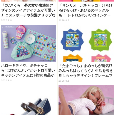
「CCさくら」夢の杖や魔法陣デ
「サンリオ」ポチャッコ・けろけ
ザインのメイクアイテムが可愛い
ろけろっぴ・あひるのペックル
♪ コスメポーチや前髪クリップな
も！ レトロかわいいコインケー
ど…毎日使いたい!!「タイトーく
ス第2弾がカプセルトイに登場♪
2026.8.8
2026.8.7
じ」【8月28日～】
ハローキティや、ポチャッコ
「たまごっち」まめっちが病気!?
ら“はぴだんぶい”がレトロ可愛い
みみっちはもぐもぐ♪ 生活を覗き
キッチンアイテムに♪約90商品が
見しちゃうデザイン！フレームマ
登場【212 KITCHEN STORE】
グネット「ぴたっとフレーム」登
2026.8.8
2026.8.5
場☆