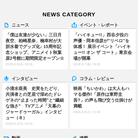
NEWS CATEGORY
ニュース
イベント・レポート
「僕は友達が少ない」三日月
「ハイキュー!!」西谷夕役の
夜空、柏崎星奈、楠幸村が大
声優・岡本信彦が”リベロ”を
胆水着でグッズ化♪ 15周年記
体感！ 展示イベント「ハイキ
念ショップ、アニメイト秋葉
ュー!! オン ザ コート」東京会
原2号館に期間限定オープン☆
場が開幕
2026.8.9(日) 18:30
2026.8.7(金) 18:20
インタビュー
コラム・レビュー
小清水亜美 史実をたどり、
映画「ちいかわ」は大人もハ
共演者との芝居で深めたドレ
マる傑作!「原作は東野圭
ゲネの“止まった時間”と“繊細
吾?」の声も飛び交う仕掛けが
な強さ” TVアニメ「天幕の
満載
ジャードゥーガル」インタビ
2026.8.8(土) 10:45
ュー（８）
2026.8.3(月) 18:00
動画
連載