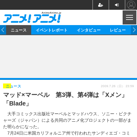
CL
ム
ニュース
イベントレポート
インタビュー
レビュー
ニュース
アニメ
映画/ドラマ
イベントレポート
マンガ
ノベル
アニメ
映画
インタビュー
音楽
声優
ライブ
舞台
スタッフ
声優
レビュー
2009.7.26（日） 23:59
ニュース
マッド×マーベル 第3弾、第4弾は「Xメン」
ゲーム
グッズ
海外イベント
ビジネス
俳優・タレント
アーティスト
アニメ
実写
動画
「Blade」
イベント
海外
ビジネス
書評
イベント
アニメ
映画/ドラマ
連載・コラム
大手コミックス出版社マーベルとマッドハウス、ソニー・ピクチ
ャーズ（ジャパン）による共同のアニメ化プロジェクトの一部がま
ゲーム
座談会
アニメ！アニメ！TV
ABEMA Cafe
た明らかになった。
7月24日に米国カリフォルニア州で行われたサンディエゴ・コミ