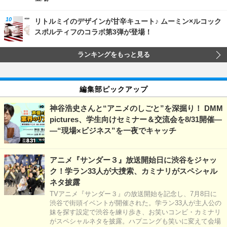
リトルミイのデザインが甘辛キュート♪ ムーミン×ルコック
スポルティフのコラボ第3弾が登場！
ランキングをもっと見る
編集部ピックアップ
神谷浩史さんと“アニメのしごと”を深掘り！ DMM
pictures、学生向けセミナー＆交流会を8/31開催―
―“現場×ビジネス”を一夜でキャッチ
アニメ『サンダー３』放送開始日に渋谷をジャッ
ク！学ラン33人が大捜索、カミナリがスペシャル
ネタ披露
TVアニメ『サンダー３』の放送開始を記念し、7月8日に
渋谷で街頭イベントが開催された。学ラン33人が主人公の
妹を探す設定で渋谷を練り歩き、お笑いコンビ・カミナリ
がスペシャルネタを披露。ハプニングも笑いに変えて会場