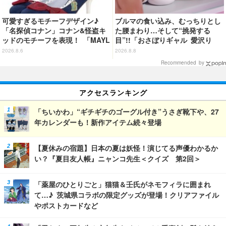
可愛すぎるモチーフデザイン♪
ブルマの食い込み、むっちりとし
「名探偵コナン」コナン&怪盗キ
た腰まわり…そして“挑発する
ッドのモチーフを表現！ 「MAYL
目”!!「おさぼりギャル 愛沢り
A」パンプスがセール実施中【3
さ」フィギュアで新登場
2026.8.6
2026.8.8
0％オフセール】
Recommended by
アクセスランキング
「ちいかわ」“ギチギチのゴーグル付き”うさぎ靴下や、27
年カレンダーも！新作アイテム続々登場
【夏休みの宿題】日本の夏は妖怪！演じてる声優わかるか
い？『夏目友人帳』ニャンコ先生＜クイズ 第2回＞
「薬屋のひとりごと」猫猫＆壬氏がネモフィラに囲まれ
て…♪ 茨城県コラボの限定グッズが登場！クリアファイル
やポストカードなど