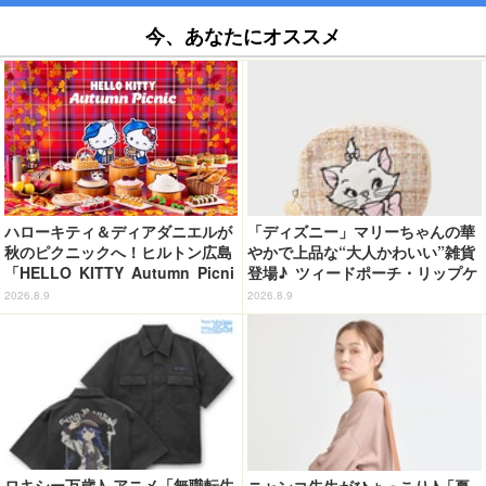
今、あなたにオススメ
ハローキティ＆ディアダニエルが
「ディズニー」マリーちゃんの華
秋のピクニックへ！ヒルトン広島
やかで上品な“大人かわいい”雑貨
「HELLO KITTY Autumn Picni
登場♪ ツィードポーチ・リップケ
c」開催 全27種のスイーツ＆セ
ース・トート
2026.8.9
2026.8.9
イボリーが登場
ロキシー万歳♪ アニメ「無職転生
ニャンコ先生がひょっこり♪「夏