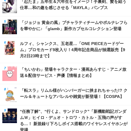
「忍たま」五年生＆六年生をイメージ！手裏剣、髪を結う
仕草…和の趣を感じさせる「MAYLA」パンプス
「ジョジョ 黄金の風」ブチャラティチームやポルナレフら
を華やかに♪ 「glamb」新作カプセルコレクション登場
ルフィ、シャンクス、五老星…「ONE PIECEカードゲー
ム」プロモカード9枚入り！4周年記念商品が抽選販売【9
月2日23時まで】
「ちいかわ」登場キャラクター・漫画あらすじ・アニメ放
送＆配信サービス・声優【情報まとめ】
「転スラ」リムル様がハンバーガーに挟まれちゃった!? ク
ール＆キュートなアパレルや雑貨が新登場！【COSPA】
“任務了解”、“行くよ、サンドロック”「新機動戦記ガンダ
ムＷ」ヒイロ・デュオ・トロワ・カトル・五飛の声がす
る…！ 新規録り下ろしボイス搭載のワイヤレスイヤホンが
登場