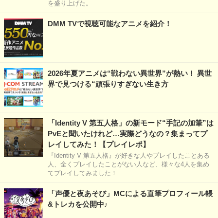
を盛り上げた。
DMM TVで視聴可能なアニメを紹介！
2026年夏アニメは“戦わない異世界”が熱い！ 異世
界で見つける“頑張りすぎない生き方
「Identity V 第五人格」の新モード“手記の加筆”は
PvEと聞いたけれど…実際どうなの？集まってプ
レイしてみた！【プレイレポ】
『Identity V 第五人格』が好きな人やプレイしたことある
人、全くプレイしたことがない人など、様々な4人を集め
てプレイしてみました！
「声優と夜あそび」MCによる直筆プロフィール帳
&トレカを公開中♪