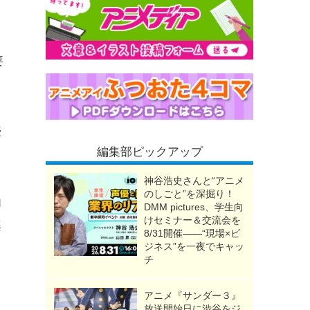
要
豪
編集部ピックアップ
神谷浩史さんと“アニメ
のしごと”を深掘り！
内
DMM pictures、学生向
けセミナー＆交流会を
楽
8/31開催――“現場×ビ
ジネス”を一夜でキャッ
チ
当
も
アニメ『サンダー３』
放送開始日に渋谷をジ