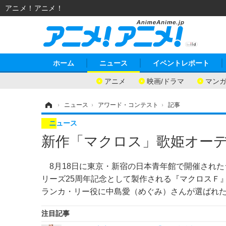
アニメ！アニメ！
ホーム
ニュース
イベントレポート
アニメ
映画/ドラマ
マン
ホーム
›
ニュース
›
アワード・コンテスト
›
記事
ニュース
新作「マクロス」歌姫オーデ
8月18日に東京・新宿の日本青年館で開催されたライブイベ
リーズ25周年記念として製作される『マクロスＦ
ランカ・リー役に中島愛（めぐみ）さんが選ばれ
注目記事