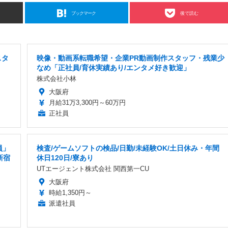
ブックマーク
後で読む
スタ
映像・動画系転職希望・企業PR動画制作スタッフ・残業少
なめ「正社員/育休実績あり/エンタメ好き歓迎」
株式会社小林
大阪府
月給31万3,300円～60万円
正社員
員」
検査/ゲームソフトの検品/日勤/未経験OK/土日休み・年間
新宿
休日120日/寮あり
UTエージェント株式会社 関西第一CU
大阪府
時給1,350円～
派遣社員