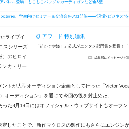
アパレル登場！もこもこバッグやカーディガンなど全8型
ictures、学生向けセミナー＆交流会を8/31開催――“現場×ビジネス”を
アワード 特別編集
れたライブイ
「超かぐや姫！
、マクロスシリーズ
仮）のヒロイ
編集部にメッセージを
ランカ・リー
大型オーディション企画として行った「Victor Voca
（ヒロイン）オーディション」を通じて今回の役を射止めた。
った8月18日にはオフィシャル・ウェブサイトもオープン
定したことで、新作マクロスの製作にもさらにエンジン