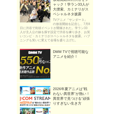
ャック！学ラン33人が
大捜索、カミナリがス
ペシャルネタ披露
TVアニメ『サンダー３』
の放送開始を記念し、7月8
日に渋谷で街頭イベントが開催された。学ラン33
人が主人公の妹を探す設定で渋谷を練り歩き、お笑
いコンビ・カミナリがスペシャルネタを披露。ハプ
ニングも笑いに変えて会場を盛り上げた。
DMM TVで視聴可能な
アニメを紹介！
2026年夏アニメは“戦
わない異世界”が熱い！
異世界で見つける“頑張
りすぎない生き方