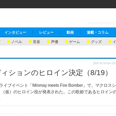
インタビュー
レビュー
動画
連載・コラム
ガ
ノベル
音楽
声優
ゲーム
グッズ
2007.8.19 Sun 20
ィションのヒロイン決定（8/19）
ント「Minmay meets Fire Bomber」で、マクロスシ
』（仮）のヒロイン役が発表された。この歌姫であるヒロイン
た