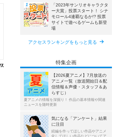
「2023年サンリオキャラクタ
ー大賞」投票スタート！ シナ
モロール4連覇なるか!? 投票
サイトで遊べるゲームも新登
場
アクセスランキングをもっと見る
特集企画
【2026夏アニメ】7月放送の
アニメ一覧（放送開始日＆配
信情報＆声優・スタッフ＆あ
らすじ）
夏アニメの情報を深掘り！ 作品の基本情報や関連
ニュースを随時更新
気になる「アンケート」結果
に注目
続編を作ってほしい作品やアニメ
化してほしい作品などについてア