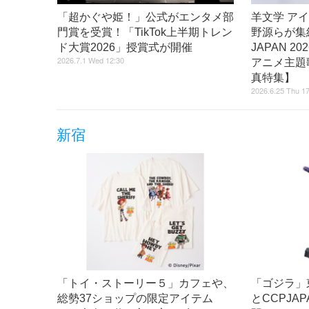
「超かぐや姫！」公式がエンタメ部
羊文学 アイ
門賞を受賞！「TikTok上半期トレン
野源らが集結
ド大賞2026」授賞式が開催
JAPAN 
2026.7.1 Wed 12:30
アニメ主題
真特集】
2026.6.25 Thu 1
新宿
「トイ・ストーリー５」カフェや、
「ゴジラ」
総勢37ショップの限定アイテム
とCCPJA