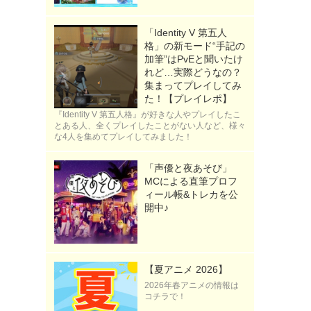
「Identity V 第五人
》
格」の新モード“手記の
加筆”はPvEと聞いたけ
れど…実際どうなの？
集まってプレイしてみ
た！【プレイレポ】
『Identity V 第五人格』が好きな人やプレイしたこ
とある人、全くプレイしたことがない人など、様々
な4人を集めてプレイしてみました！
「声優と夜あそび」
MCによる直筆プロフ
ィール帳&トレカを公
開中♪
【夏アニメ 2026】
2026年春アニメの情報は
コチラで！