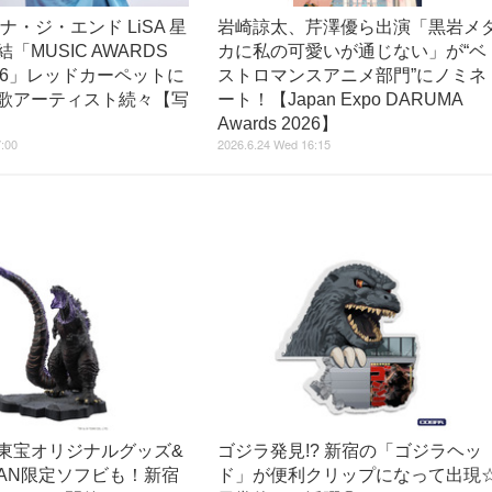
ナ・ジ・エンド LiSA 星
岩崎諒太、芹澤優ら出演「黒岩メ
「MUSIC AWARDS
カに私の可愛いが通じない」が“ベ
2026」レッドカーペットに
ストロマンスアニメ部門”にノミネ
歌アーティスト続々【写
ート！【Japan Expo DARUMA
Awards 2026】
7:00
2026.6.24 Wed 16:15
東宝オリジナルグッズ&
ゴジラ発見!? 新宿の「ゴジラヘッ
PAN限定ソフビも！新宿
ド」が便利クリップになって出現