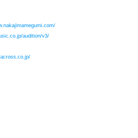
ww.nakajimamegumi.com/
sic.co.jp/audition/v3/
across.co.jp/