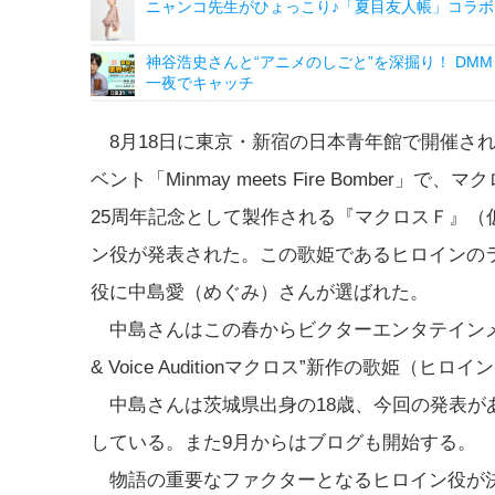
ニャンコ先生がひょっこり♪「夏目友人帳」コラボ
神谷浩史さんと“アニメのしごと”を深掘り！ DMM p
一夜でキャッチ
8月18日に東京・新宿の日本青年館で開催さ
ベント「Minmay meets Fire Bomber」で
25周年記念として製作される『マクロスＦ』（
ン役が発表された。この歌姫であるヒロインの
役に中島愛（めぐみ）さんが選ばれた。
中島さんはこの春からビクターエンタテインメントが
& Voice Auditionマクロス”新作の歌姫
中島さんは茨城県出身の18歳、今回の発表があ
している。また9月からはブログも開始する。
物語の重要なファクターとなるヒロイン役が決