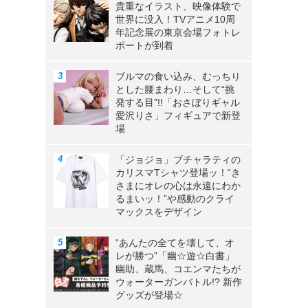
貴重なイラスト、映像体験で
世界に没入！TVアニメ10周
年記念展の東京会場フォトレ
ポートが到着
ブルマの食い込み、むっちり
とした腰まわり…そして“挑
発する目”!!「おさぼりギャル
愛沢りさ」フィギュアで新登
場
「ジョジョ」ブチャラティの
カリスマTシャツ登場ッ！“き
さまにオレの心は永遠にわか
るまいッ！”や感動のクライ
マックスをデザイン
“あんたの全てを壊して、オ
レが勝つ”「幽☆遊☆白書」
幽助、蔵馬、コエンマたちが
ウォーターガンバトル!? 新作
グッズが登場☆