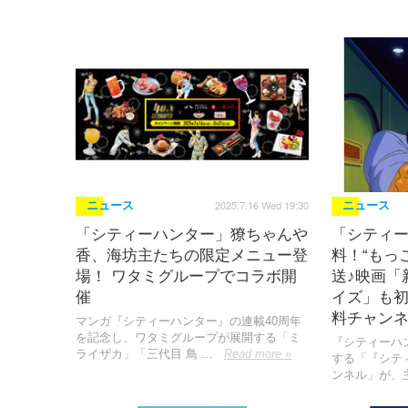
2025.7.16 Wed 19:30
ニュース
ニュース
「シティーハンター」獠ちゃんや
「シティ
香、海坊主たちの限定メニュー登
料！“もっ
場！ ワタミグループでコラボ開
送♪映画「
催
イズ」も初
料チャンネ
マンガ『シティーハンター』の連載40周年
を記念し、ワタミグループが展開する「ミ
『シティーハ
ライザカ」「三代目 鳥 …
Read more »
する「『シテ
ンネル」が、