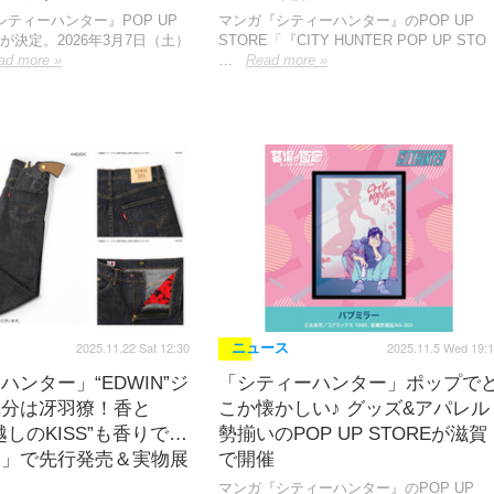
ティーハンター』POP UP
マンガ『シティーハンター』のPOP UP
催が決定。2026年3月7日（土）
STORE「『CITY HUNTER POP UP STO
ad more »
…
Read more »
2025.11.22 Sat 12:30
2025.11.5 Wed 19:
ニュース
ハンター」“EDWIN”ジ
「シティーハンター」ポップで
気分は冴羽獠！香と
こか懐かしい♪ グッズ&アパレル
越しのKISS”も香りで…
勢揃いのPOP UP STOREが滋賀
展」で先行発売＆実物展
で開催
マンガ『シティーハンター』のPOP UP