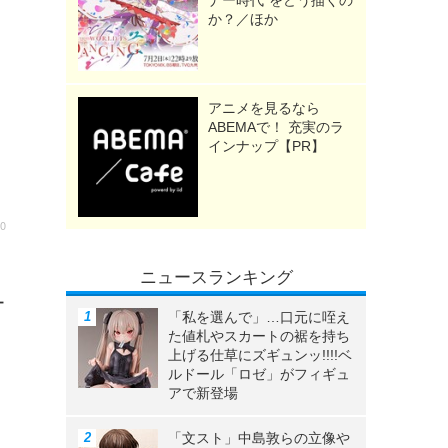
ナー時代”をどう描くの
か？／ほか
アニメを見るなら
ABEMAで！ 充実のラ
インナップ【PR】
30
ニュースランキング
ー
「私を選んで」…口元に咥え
た値札やスカートの裾を持ち
上げる仕草にズギュンッ!!!!ベ
ルドール「ロゼ」がフィギュ
アで新登場
「文スト」中島敦らの立像や