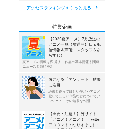
アクセスランキングをもっと見る
特集企画
【2026夏アニメ】7月放送の
アニメ一覧（放送開始日＆配
信情報＆声優・スタッフ＆あ
らすじ）
夏アニメの情報を深掘り！ 作品の基本情報や関連
ニュースを随時更新
気になる「アンケート」結果
に注目
続編を作ってほしい作品やアニメ
化してほしい作品などについてア
ンケート、その結果を公開
【重要・注意！】弊サイト
「アニメ！アニメ！」Twitter
アカウントのなりすましにつ