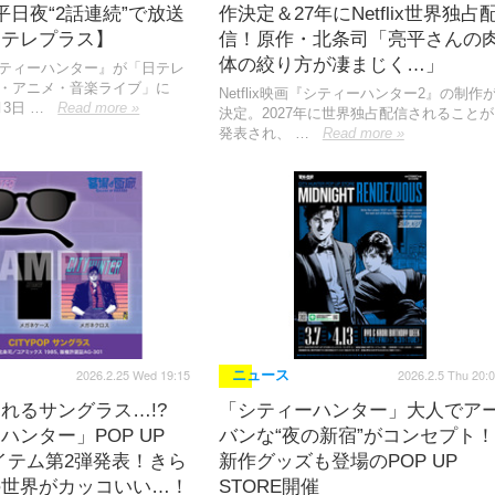
平日夜“2話連続”で放送
作決定＆27年にNetflix世界独占
日テレプラス】
信！原作・北条司「亮平さんの
体の絞り方が凄まじく…」
シティーハンター』が「日テレ
マ・アニメ・音楽ライブ」に
Netflix映画『シティーハンター2』の制作
月3日 …
Read more »
決定。2027年に世界独占配信されることが
発表され、 …
Read more »
2026.2.25 Wed 19:15
2026.2.5 Thu 20:
ニュース
れるサングラス…!?
「シティーハンター」大人でア
ハンター」POP UP
バンな“夜の新宿”がコンセプト！
アイテム第2弾発表！きら
新作グッズも登場のPOP UP
の世界がカッコいい…！
STORE開催