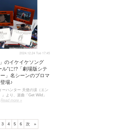
2024.12.24 Tue 17:45
ild」のイケイケソング
ール”に!?「劇場版シテ
ター」名シーンのブロマ
登場♪
ィーハンター 天使の涙（エン
』より、楽曲「Get Wild」
Read more »
3
4
5
6
次