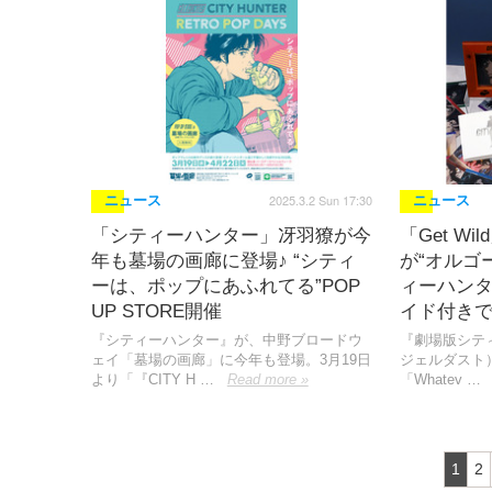
2025.3.2 Sun 17:30
ニュース
ニュース
「シティーハンター」冴羽獠が今
「Get W
年も墓場の画廊に登場♪ “シティ
が“オルゴ
ーは、ポップにあふれてる”POP
ィーハン
UP STORE開催
イド付きで
『シティーハンター』が、中野ブロードウ
『劇場版シテ
ェイ「墓場の画廊」に今年も登場。3月19日
ジェルダスト）
より「『CITY H …
Read more »
「Whatev …
1
2