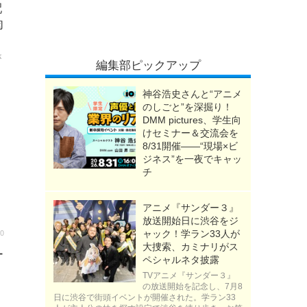
配
肉
が
編集部ピックアップ
神谷浩史さんと“アニメ
のしごと”を深掘り！
DMM pictures、学生向
けセミナー＆交流会を
8/31開催――“現場×ビ
ジネス”を一夜でキャッ
チ
アニメ『サンダー３』
放送開始日に渋谷をジ
00
ャック！学ラン33人が
大捜索、カミナリがス
ー
ペシャルネタ披露
TVアニメ『サンダー３』
の放送開始を記念し、7月8
日に渋谷で街頭イベントが開催された。学ラン33