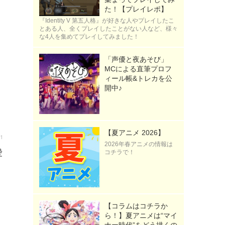
た！【プレイレポ】
『Identity V 第五人格』が好きな人やプレイしたこ
とある人、全くプレイしたことがない人など、様々
な4人を集めてプレイしてみました！
「声優と夜あそび」
MCによる直筆プロフ
ィール帳&トレカを公
開中♪
【夏アニメ 2026】
31
2026年春アニメの情報は
愛
コチラで！
【コラムはコチラか
ら！】夏アニメは“マイ