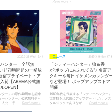
Read more »
2025.3.26 Wed 12:41
2025.3.16 Sun 17:
ニュース
ーハンター」全話無
「シティーハンター」獠＆香
こり”70時間超の一挙放
が“ポップにあふれてる”♪ 名言ア
新宿プライベート・ア
クキーや毎日イケメンカレンダ
入荷【ABEMA公式無
など登場！ ポップアップストア
ルOPEN】
開催
ンター』の原作40周年を記念
1980年代を代表する『シティーハンター』
ィーハンター』公式無料チャ
世界観を現代風にアップデートした、ノス
主人公・冴 …
Read more »
タルジックでありなが …
Read more »