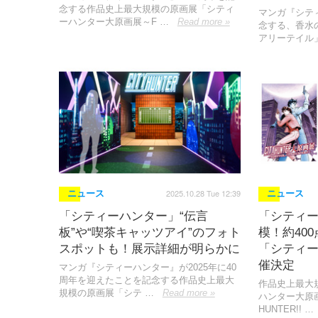
念する作品史上最大規模の原画展「シティ
マンガ『シテ
ーハンター大原画展～F …
Read more »
念する、香水
アリーテイル
2025.10.28 Tue 12:39
ニュース
ニュース
「シティーハンター」“伝言
「シティ
板”や“喫茶キャッツアイ”のフォト
模！約40
スポットも！展示詳細が明らかに
「シティ
催決定
マンガ『シティーハンター』が2025年に40
周年を迎えたことを記念する作品史上最大
作品史上最大
規模の原画展「シテ …
Read more »
ハンター大原画展
HUNTER!! …