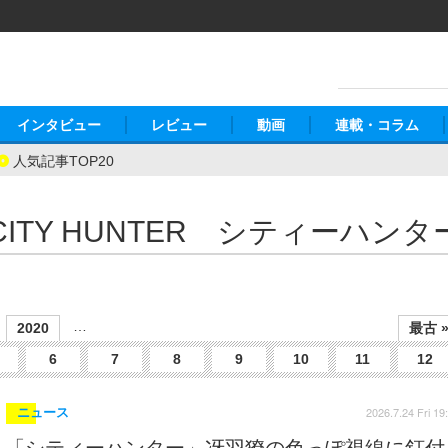
インタビュー
レビュー
動画
連載・コラム
人気記事TOP20
CITY HUNTER シティーハンタ
…
2020
最古 
6
7
8
9
10
11
12
2026.7.24 Fri 19
ニュース