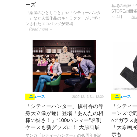
ーズ
墓場の画廊『シ
STOREの開
『薬屋のひとりごと』や『シティーハンタ
～ 4月 …
Re
ー』など人気作品のキャラクターがデザイ
ンされたエコバッグが登場 …
Read more »
2025.12.13 Sat 12:30
ニュース
ニュース
「シティーハンター」槇村香の等
「シティー
身大立像が遂に登場「あんたの相
ーンズで
棒の妹さ！」“100tハンマー”名刺
の“ガラス
ケースも新グッズに！ 大原画展
「大原画
示も
マンガ『シティーハンター』の40周年を記