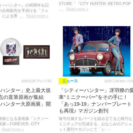
STORE「『CITY HUNTER -RETRO POP
ィーハンター』の40周年を記
…
Read more »
の企画販売を手掛ける「フェ
」による香 …
Read more »
2025.9.25 Thu 17:30
2025.7.28 Mon 12:
ニュース
ーハンター」史上最大規
「シティーハンター」冴羽獠の
0点の直筆原画が集結
車“ミニクーパー”をその手に！
ーハンター大原画展」開
「あっ19-19」ナンバープレート
も再現♪ マガジン創刊
規模となる原画展「シティー
毎号付属するパーツを組み立てると精巧な
～FOREVER, CITY
ミニチュアが完成する、おなじみのアシェ
Read more »
ット週刊マガジンにて「シ …