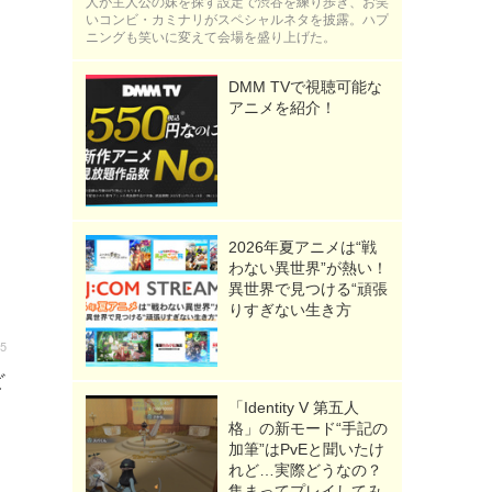
人が主人公の妹を探す設定で渋谷を練り歩き、お笑
いコンビ・カミナリがスペシャルネタを披露。ハプ
ニングも笑いに変えて会場を盛り上げた。
DMM TVで視聴可能な
アニメを紹介！
2026年夏アニメは“戦
わない異世界”が熱い！
異世界で見つける“頑張
りすぎない生き方
15
ど
「Identity V 第五人
格」の新モード“手記の
加筆”はPvEと聞いたけ
れど…実際どうなの？
集まってプレイしてみ