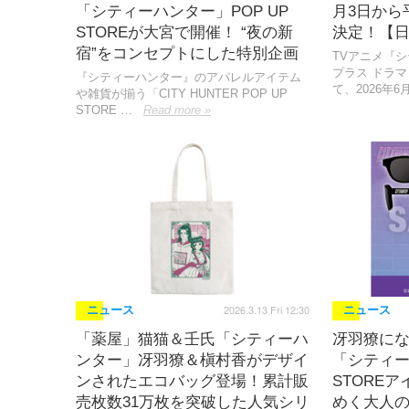
「シティーハンター」POP UP
月3日から
STOREが大宮で開催！ “夜の新
決定！【
宿”をコンセプトにした特別企画
TVアニメ『
プラス ドラ
『シティーハンター』のアパレルアイテム
て、2026年6
や雑貨が揃う「CITY HUNTER POP UP
STORE …
Read more »
2026.3.13 Fri 12:30
ニュース
ニュース
「薬屋」猫猫＆壬氏「シティーハ
冴羽獠にな
ンター」冴羽獠＆槇村香がデザイ
「シティー
ンされたエコバッグ登場！累計販
STORE
売枚数31万枚を突破した人気シリ
めく大人