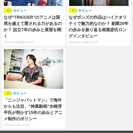
インタビュー
インタビュー
なぜ“TRIGGER”のアニメは国
なぜボンズの作品はハイクオリ
境を越えて愛される力があるの
ティで魅力的なのか？ 創業20年
か？ 設立7年の歩みと展望を聞
の歩みを振り返る南雅彦氏ロン
く
グインタビュー
2018.10.19(金) 18:30
2018.10.12(金) 21:05
インタビュー
「ニンジャバットマン」で海外
からも注目、“神風動画”水崎淳
平氏が明かす15年の歩みとアニ
メ制作のポリシー
2018.8.7(火) 12:30