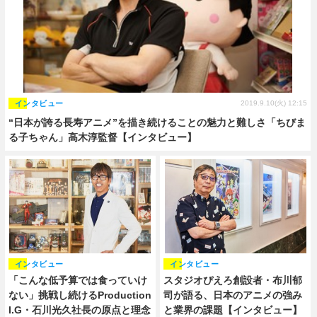
インタビュー
2019.9.10(火) 12:15
“日本が誇る長寿アニメ”を描き続けることの魅力と難しさ「ちびま
る子ちゃん」高木淳監督【インタビュー】
インタビュー
インタビュー
「こんな低予算では食っていけ
スタジオぴえろ創設者・布川郁
ない」挑戦し続けるProduction
司が語る、日本のアニメの強み
I.G・石川光久社長の原点と理念
と業界の課題【インタビュー】