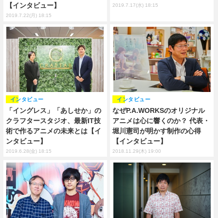
【インタビュー】
2019.7.17(水) 18:15
2019.7.22(月) 18:15
インタビュー
インタビュー
「イングレス」「あしせか」の
なぜP.A.WORKSのオリジナル
クラフタースタジオ、最新IT技
アニメは心に響くのか？ 代表・
術で作るアニメの未来とは【イ
堀川憲司が明かす制作の心得
ンタビュー】
【インタビュー】
2019.6.28(金) 18:15
2018.11.29(木) 19:00