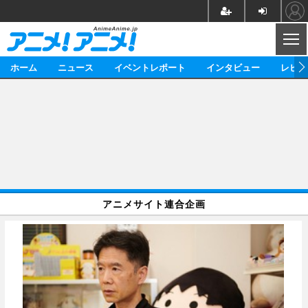
CL
ホーム
ニュース
イベントレポート
インタビュー
レビュ
ニュース
アニメ
映画/ドラマ
イベントレポート
マンガ
ノベル
アニメ
映画
インタビュー
音楽
声優
ライブ
舞台
スタッフ
声優
レビュー
アニメサイト連合企画
ゲーム
グッズ
海外イベント
ビジネス
俳優・タレント
アーティスト
アニメ
実写
動画
イベント
海外
ビジネス
書評
イベント
アニメ
映画/ドラマ
連載・コラム
ゲーム
座談会
アニメ！アニメ！TV
ABEMA Cafe