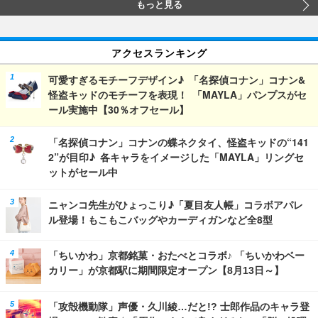
もっと見る
アクセスランキング
可愛すぎるモチーフデザイン♪ 「名探偵コナン」コナン&
怪盗キッドのモチーフを表現！ 「MAYLA」パンプスがセ
ール実施中【30％オフセール】
「名探偵コナン」コナンの蝶ネクタイ、怪盗キッドの“141
2”が目印♪ 各キャラをイメージした「MAYLA」リングセ
ットがセール中
ニャンコ先生がひょっこり♪「夏目友人帳」コラボアパレ
ル登場！もこもこバッグやカーディガンなど全8型
「ちいかわ」京都銘菓・おたべとコラボ♪ 「ちいかわベー
カリー」が京都駅に期間限定オープン【8月13日～】
「攻殻機動隊」声優・久川綾…だと!? 士郎作品のキャラ登