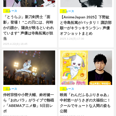
ニュース
ニュース
「とうらぶ」新刀剣男士「面
【AnimeJapan 2025】下野紘
影」登場！ “この刃には、何時
と寺島拓篤がバッタリ！ 諏訪部
かの誰か、陽炎が映るといわれ
順一がキラッキランラン♪ 声優
ています” 声優は寺島拓篤が担
オフショットまとめ
当
2025.3.24(月) 17:30
2025.4.22(火) 16:45
ニュース
ニュース
仲村宗悟や小野大輔、鈴村健一
映画「わんだふるぷりきゅあ」
ら「おれパラ」がライブで熱唱
中村悠一がうさぎの大福役に！
♪「ABEMAアニメ祭」5日目レ
クールでキュートな人間の姿も
ポ
公開