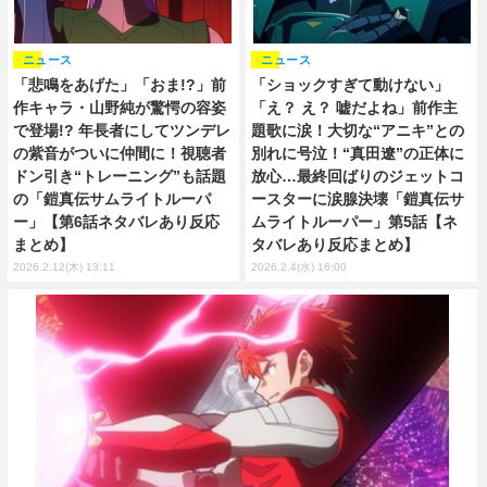
ニュース
ニュース
「悲鳴をあげた」「おま!?」前
「ショックすぎて動けない」
作キャラ・山野純が驚愕の容姿
「え？ え？ 嘘だよね」前作主
で登場!? 年長者にしてツンデレ
題歌に涙！大切な“アニキ”との
の紫音がついに仲間に！視聴者
別れに号泣！“真田遼”の正体に
ドン引き“トレーニング”も話題
放心…最終回ばりのジェットコ
の「鎧真伝サムライトルーパ
ースターに涙腺決壊「鎧真伝サ
ー」【第6話ネタバレあり反応
ムライトルーパー」第5話【ネ
まとめ】
タバレあり反応まとめ】
2026.2.12(木) 13:11
2026.2.4(水) 16:00