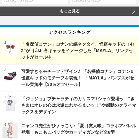
2024.9.24(火) 19:15
2024.9.13(金) 11:14
もっと見る
アクセスランキング
「名探偵コナン」コナンの蝶ネクタイ、怪盗キッドの“141
2”が目印♪ 各キャラをイメージした「MAYLA」リングセ
ットがセール中
可愛すぎるモチーフデザイン♪ 「名探偵コナン」コナン&
怪盗キッドのモチーフを表現！ 「MAYLA」パンプスがセ
ール実施中【30％オフセール】
「ジョジョ」ブチャラティのカリスマTシャツ登場ッ！“き
さまにオレの心は永遠にわかるまいッ！”や感動のクライマ
ックスをデザイン
ニャンコ先生がひょっこり♪「夏目友人帳」コラボアパレル
登場！もこもこバッグやカーディガンなど全8型