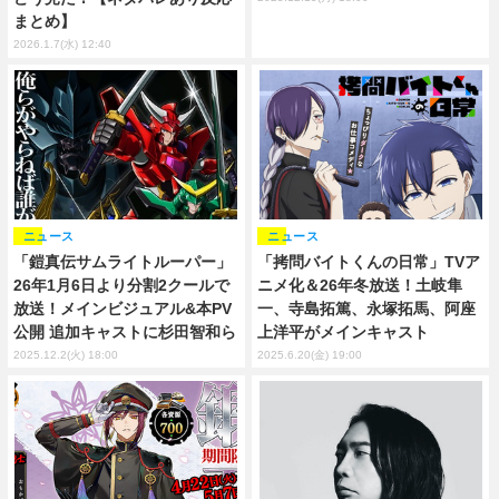
まとめ】
2026.1.7(水) 12:40
ニュース
ニュース
「拷問バイトくんの日常」TVア
「鎧真伝サムライトルーパー」
ニメ化＆26年冬放送！土岐隼
26年1月6日より分割2クールで
一、寺島拓篤、永塚拓馬、阿座
放送！メインビジュアル&本PV
上洋平がメインキャスト
公開 追加キャストに杉田智和ら
2025.6.20(金) 19:00
2025.12.2(火) 18:00