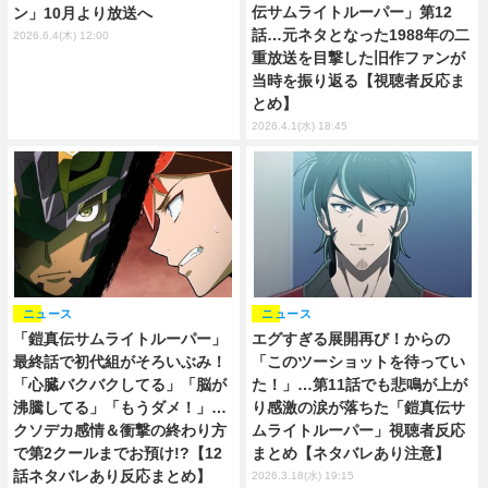
伝サムライトルーパー」第12
ン」10月より放送へ
話…元ネタとなった1988年の二
2026.6.4(木) 12:00
重放送を目撃した旧作ファンが
当時を振り返る【視聴者反応ま
とめ】
2026.4.1(水) 18:45
ニュース
ニュース
「鎧真伝サムライトルーパー」
エグすぎる展開再び！からの
最終話で初代組がそろいぶみ！
「このツーショットを待ってい
「心臓バクバクしてる」「脳が
た！」…第11話でも悲鳴が上が
沸騰してる」「もうダメ！」…
り感激の涙が落ちた「鎧真伝サ
クソデカ感情＆衝撃の終わり方
ムライトルーパー」視聴者反応
で第2クールまでお預け!?【12
まとめ【ネタバレあり注意】
話ネタバレあり反応まとめ】
2026.3.18(水) 19:15