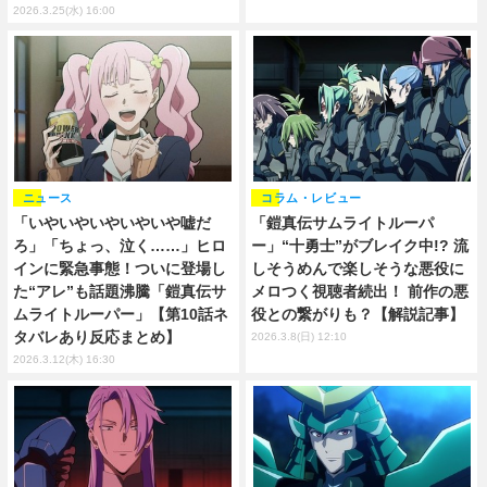
2026.3.25(水) 16:00
ニュース
コラム・レビュー
「いやいやいやいやいや嘘だ
「鎧真伝サムライトルーパ
ろ」「ちょっ、泣く……」ヒロ
ー」“十勇士”がブレイク中!? 流
インに緊急事態！ついに登場し
しそうめんで楽しそうな悪役に
た“アレ”も話題沸騰「鎧真伝サ
メロつく視聴者続出！ 前作の悪
ムライトルーパー」【第10話ネ
役との繋がりも？【解説記事】
タバレあり反応まとめ】
2026.3.8(日) 12:10
2026.3.12(木) 16:30