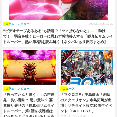
コラム・レビュー
2026.1.14(水) 17:20
“ビデオテープあるある”も話題!?「ツメ折らないと」…「助け
て！」弱音を吐くヒーローに思わず感情移入する「鎧真伝サムライ
トルーパー」熱い第2話を読み解く【ネタバレあり反応まとめ】
コラム・レビュー
ニュース
「思ってたんと違う！」の声連
「マクロスF」中島愛＆「創聖
発…良い意味？ 悪い意味？ 要
のアクエリオン」寺島拓篤が出
素盛り盛りの「鎧真伝サムライ
演！サテライト設立30周年イベ
トルーパー」第1話を視聴者は
ント「SATEFES！」
どう見た？【ネタバレあり反応
2025.12.15(月) 18:00