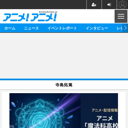
CL
ホーム
ニュース
イベントレポート
インタビュー
レビュ
ニュース
アニメ
映画/ドラマ
イベントレポート
マンガ
ノベル
アニメ
映画
インタビュー
音楽
声優
ライブ
舞台
スタッフ
声優
レビュー
寺島拓篤
ゲーム
グッズ
海外イベント
ビジネス
俳優・タレント
アーティスト
アニメ
実写
動画
イベント
海外
ビジネス
書評
イベント
アニメ
映画/ドラマ
連載・コラム
ゲーム
座談会
アニメ！アニメ！TV
ABEMA Cafe