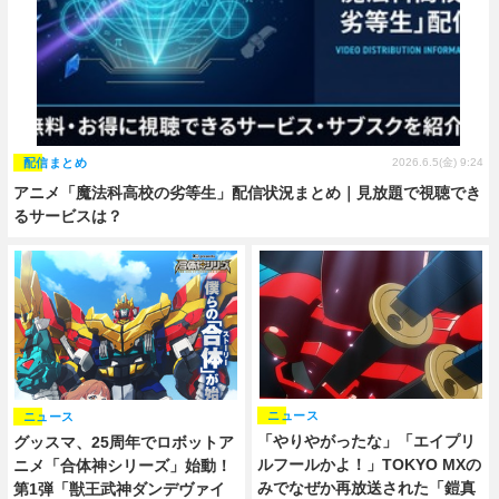
配信まとめ
2026.6.5(金) 9:24
アニメ「魔法科高校の劣等生」配信状況まとめ｜見放題で視聴でき
るサービスは？
ニュース
ニュース
「やりやがったな」「エイプリ
グッスマ、25周年でロボットア
ルフールかよ！」TOKYO MXの
ニメ「合体神シリーズ」始動！
みでなぜか再放送された「鎧真
第1弾「獣王武神ダンデヴァイ