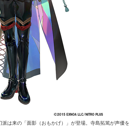
刀派は来の「面影（おもかげ）」が登場。寺島拓篤が声優