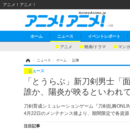
アニメ！アニメ！
ホーム
ニュース
イベントレポート
アニメ
映画/ドラマ
マン
ホーム
›
ニュース
›
ゲーム
›
記事
ニュース
「とうらぶ」新刀剣男士「面
誰か、陽炎が映るといわれて
刀剣育成シミュレーションゲーム『刀剣乱舞ONLIN
4月22日のメンテナンス後より、期間限定で各資源
注目記事