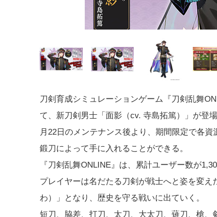
刀剣育成シミュレーションゲーム『刀剣乱舞ONL
て、新刀剣男士「面影（cv. 寺島拓篤）」が登場。
月22日のメンテナンス後より、期間限定で各資源
鍛刀によって手に入れることができる。
『刀剣乱舞ONLINE』は、累計ユーザー数が1
プレイヤーは名だたる刀剣が戦士へと姿を変え
わ）」となり、歴史を守る戦いに出ていく。
短刀、脇差、打刀、太刀、大太刀、薙刀、槍、