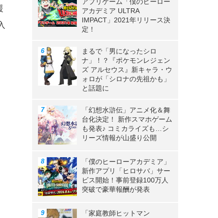
アプリゲーム「僕のヒーロー
援
アカデミア ULTRA
IMPACT」2021年リリース決
入
定！
まるで「男になったシロ
ナ」！？『ポケモンレジェン
ズ アルセウス』新キャラ・ウ
ォロが「シロナの先祖かも」
と話題に
「幻想水滸伝」アニメ化＆舞
台化決定！ 新作スマホゲーム
も発表♪ コミカライズも…シ
リーズ情報が山盛り公開
「僕のヒーローアカデミア」
新作アプリ「ヒロサバ」サー
ビス開始！事前登録100万人
突破で豪華報酬が発表
「家庭教師ヒットマン