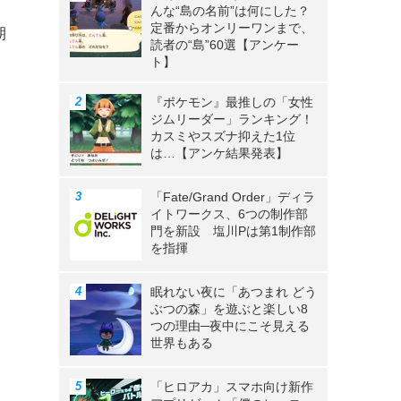
んな“島の名前”は何にした？
定番からオンリーワンまで、
期
読者の“島”60選【アンケー
ト】
『ポケモン』最推しの「女性
ジムリーダー」ランキング！
カスミやスズナ抑えた1位
は…【アンケ結果発表】
「Fate/Grand Order」ディラ
イトワークス、6つの制作部
門を新設 塩川Pは第1制作部
を指揮
眠れない夜に「あつまれ どう
ぶつの森」を遊ぶと楽しい8
つの理由─夜中にこそ見える
世界もある
「ヒロアカ」スマホ向け新作