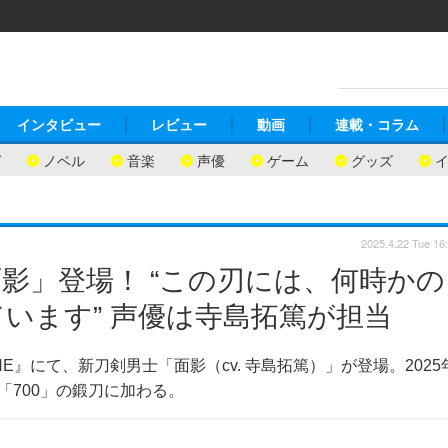
インタビュー
レビュー
動画
連載・コラム
ガ
ノベル
音楽
声優
ゲーム
グッズ
2025.4.22 Tue 16
影」登場！ “この刃には、何時かの
います” 声優は寺島拓篤が担当
E』にて、新刀剣男士「面影（cv. 寺島拓篤）」が登場。2025
「700」の鍛刀に加わる。