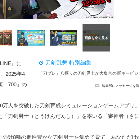
刀剣乱舞 特別編集
INE』に
「刀ブレ」八振りの
2025年4
「700」の
編集部にメッセージを
,300万人を突破した刀剣育成シミュレーションゲームアプリ
た「刀剣男士（とうけんだんし）」を率いる「審神者（さ
剣の計8種の個性豊かな刀剣男士を集めて育て、あなただけ