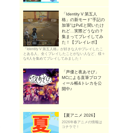
「Identity V 第五人
格」の新モード“手記の
加筆”はPvEと聞いたけ
れど…実際どうなの？
集まってプレイしてみ
た！【プレイレポ】
『Identity V 第五人格』が好きな人やプレイしたこ
とある人、全くプレイしたことがない人など、様々
な4人を集めてプレイしてみました！
「声優と夜あそび」
MCによる直筆プロフ
ィール帳&トレカを公
開中♪
【夏アニメ 2026】
2026年春アニメの情報は
を
コチラで！