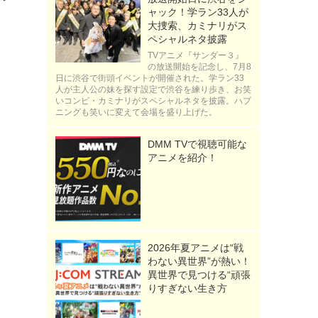
ャック！学ラン33人が
大捜索、カミナリがス
ペシャルネタ披露
TVアニメ『サンダー３』
の放送開始を記念し、7月8
日に渋谷で街頭イベントが開催された。学ラン33
人が主人公の妹を探す設定で渋谷を練り歩き、お笑
いコンビ・カミナリがスペシャルネタを披露。ハプ
ニングも笑いに変えて会場を盛り上げた。
DMM TVで視聴可能な
アニメを紹介！
2026年夏アニメは“戦
わない異世界”が熱い！
異世界で見つける“頑張
りすぎない生き方