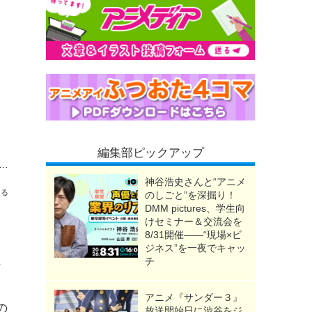
編集部ピックアップ
刀剣男士が大集合の新キービジュアル公開！ 美しいスケーティングを間近で見られるアリーナ席確約チケットの抽選もスタート！
神谷浩史さんと“アニメ
送る
のしごと”を深掘り！
DMM pictures、学生向
けセミナー＆交流会を
8/31開催――“現場×ビ
。
ジネス”を一夜でキャッ
に
チ
アニメ『サンダー３』
の
放送開始日に渋谷をジ