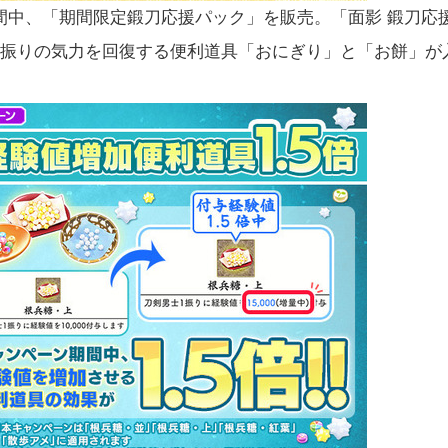
間中、「期間限定鍛刀応援パック」を販売。「面影 鍛刀応
1振りの気力を回復する便利道具「おにぎり」と「お餅」が