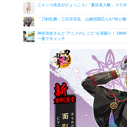
ニャンコ先生がひょっこり♪「夏目友人帳」コラボ
「刀剣乱舞」三日月宗近、山姥切国広らが“特と極
神谷浩史さんと“アニメのしごと”を深掘り！ DMM p
一夜でキャッチ