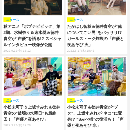
ニュース
ニュース
秋アニメ「ポプテピピック」第
たかはし智秋＆徳井青空が“俺
2期、水樹奈々＆速水奨＆徳井
についてこい男”をバッサリ!?
青空が“声優”を語る!? スペシャ
ガールズトーク炸裂の「声優と
ルインタビュー映像が公開
夜あそび 火」
2022.9.16(金) 18:12
2022.8.17(水) 18:45
ニュース
ニュース
小松未可子＆上坂すみれ＆徳井
小松未可子＆徳井青空が“ブ
青空の“破壊の水曜日”も最終
タ”、上坂すみれが“ネコ”に変
回！「声優と夜あそび」
身!? “Sみぺ様”の復活も！「声
優と夜あそび 水」
2022.3.24(木) 19:20