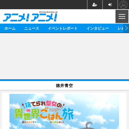
CL
ホーム
ニュース
イベントレポート
インタビュー
レビュ
ニュース
アニメ
映画/ドラマ
イベントレポート
マンガ
ノベル
アニメ
映画
インタビュー
音楽
声優
ライブ
舞台
スタッフ
声優
レビュー
徳井青空
ゲーム
グッズ
海外イベント
ビジネス
俳優・タレント
アーティスト
アニメ
実写
動画
イベント
海外
ビジネス
書評
イベント
アニメ
映画/ドラマ
連載・コラム
ゲーム
座談会
アニメ！アニメ！TV
ABEMA Cafe