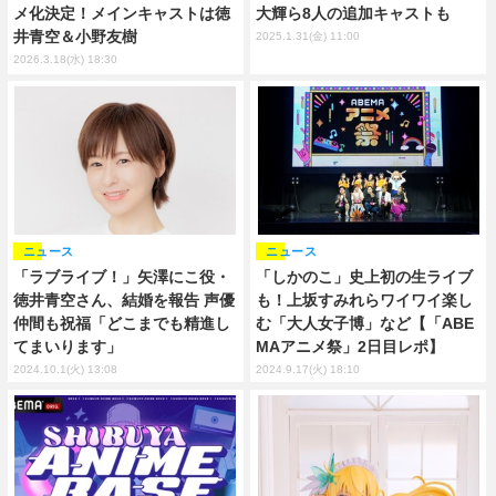
大輝ら8人の追加キャストも
メ化決定！メインキャストは徳
井青空＆小野友樹
2025.1.31(金) 11:00
2026.3.18(水) 18:30
ニュース
ニュース
「ラブライブ！」矢澤にこ役・
「しかのこ」史上初の生ライブ
徳井青空さん、結婚を報告 声優
も！上坂すみれらワイワイ楽し
仲間も祝福「どこまでも精進し
む「大人女子博」など【「ABE
てまいります」
MAアニメ祭」2日目レポ】
2024.10.1(火) 13:08
2024.9.17(火) 18:10