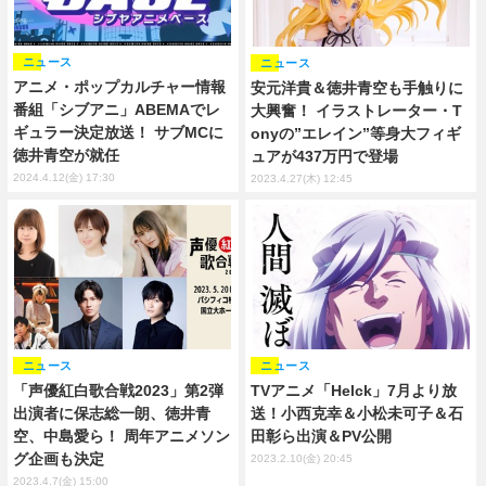
ニュース
ニュース
アニメ・ポップカルチャー情報
安元洋貴＆徳井青空も手触りに
番組「シブアニ」ABEMAでレ
大興奮！ イラストレーター・T
ギュラー決定放送！ サブMCに
onyの”エレイン”等身大フィギ
徳井青空が就任
ュアが437万円で登場
2024.4.12(金) 17:30
2023.4.27(木) 12:45
ニュース
ニュース
「声優紅白歌合戦2023」第2弾
TVアニメ「Helck」7月より放
出演者に保志総一朗、徳井青
送！小西克幸＆小松未可子＆石
空、中島愛ら！ 周年アニメソン
田彰ら出演＆PV公開
グ企画も決定
2023.2.10(金) 20:45
2023.4.7(金) 15:00