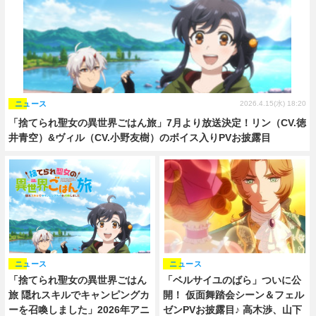
ニュース
2026.4.15(水) 18:20
「捨てられ聖女の異世界ごはん旅」7月より放送決定！リン（CV.徳
井青空）&ヴィル（CV.小野友樹）のボイス入りPVお披露目
ニュース
ニュース
「ベルサイユのばら」ついに公
「捨てられ聖女の異世界ごはん
開！ 仮面舞踏会シーン＆フェル
旅 隠れスキルでキャンピングカ
ゼンPVお披露目♪ 高木渉、山下
ーを召喚しました」2026年アニ