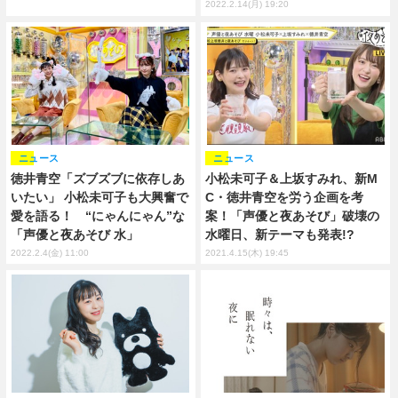
2022.2.14(月) 19:20
ニュース
ニュース
徳井青空「ズブズブに依存しあ
小松未可子＆上坂すみれ、新M
いたい」 小松未可子も大興奮で
C・徳井青空を労う企画を考
愛を語る！ “にゃんにゃん”な
案！「声優と夜あそび」破壊の
「声優と夜あそび 水」
水曜日、新テーマも発表!?
2022.2.4(金) 11:00
2021.4.15(木) 19:45