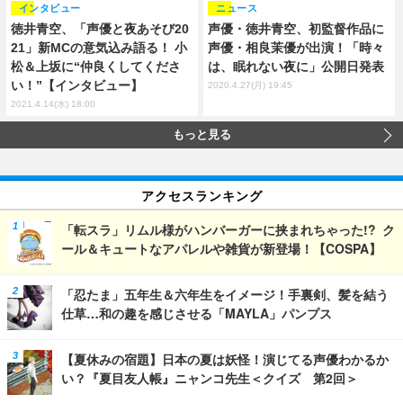
ニュース
インタビュー
声優・徳井青空、初監督作品に
徳井青空、「声優と夜あそび20
声優・相良茉優が出演！「時々
21」新MCの意気込み語る！ 小
は、眠れない夜に」公開日発表
松＆上坂に“仲良くしてくださ
い！”【インタビュー】
2020.4.27(月) 19:45
2021.4.14(水) 18:00
もっと見る
アクセスランキング
「転スラ」リムル様がハンバーガーに挟まれちゃった!? ク
ール＆キュートなアパレルや雑貨が新登場！【COSPA】
「忍たま」五年生＆六年生をイメージ！手裏剣、髪を結う
仕草…和の趣を感じさせる「MAYLA」パンプス
【夏休みの宿題】日本の夏は妖怪！演じてる声優わかるか
い？『夏目友人帳』ニャンコ先生＜クイズ 第2回＞