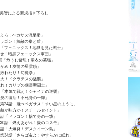
美智による新規描き下ろし
燃えろ！ペガサス流星拳」
ドラゴン！無敵の拳と盾」
話「フェニックス！地獄を見た戦士」
倒せ！暗黒フェニックス軍団」
0話「危うし紫龍！聖衣の墓場」
つかめ！友情の星雲鎖」
「敗れたり！幻魔拳」
巨大！ドクラテスの猛襲」
暴れ！カリブの幽霊聖闘士」
話「本気で戦え！シャイナの逆襲」
「炎の復活！不死身の一輝」
第24話「飛べペガサス！すい星のように」
「敵か味方か！スチールセイント」
8話「ドラゴン！捨て身の一撃」
30話「燃えあがれ！愛のコスモ」
2話「大爆発！デスクイーン島」
第34話「さらば友よ！やすらかに眠れ」