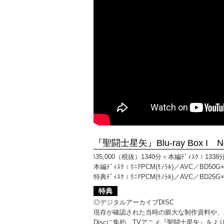
『聖闘士星矢』Blu-ray Box I Now
\35,000（税抜）1340分＜本編ﾃﾞｨｽｸ：133
本編ﾃﾞｨｽｸ：ﾘﾆｱPCM(ﾓﾉﾗﾙ)／AVC／BD50G×7枚／
特典ﾃﾞｨｽｸ：ﾘﾆｱPCM(ﾓﾉﾗﾙ)／AVC／BD25G×1枚／
特典
◎デジタルアーカイブDISC
現存が確認された当時の膨大な制作資料や、版権
Discに集約。TVアニメ『聖闘士星矢』をよ