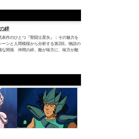
の絆
代表作のひとつ『聖闘士星矢』：その魅力を
シーンと人間模様から分析する第2回。物語の
雑な関係 仲間の絆、敵が味方に、味方が敵