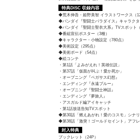
特典DISC 収録内容
◆荒木伸吾・姫野美智 イラストワークス（1
◆バンダイ『聖闘士パラダイス』キャラクター
◆バンダイ『聖闘士聖衣大系』TVスポット（
◆番組宣伝ポスター（3種）
◆キャラクター・小物設定（780点）
◆美術設定（295点）
◆美術ボード（54点）
◆絵コンテ
・第1話「よみがえれ！英雄伝説」
・第37話「仮面が叫ぶ！愛か死か」
・オープニング『ペガサス幻想』
・エンディング『永遠ブルー』
・オープニング『聖闘士神話』
・エンディング『夢旅人』
・アスガルド編アイキャッチ
・第1話放送告知TVスポット
◆第30話「燃えあがれ！愛のコスモ」シナ
◆第38話「激突！ゴールドセイント」アフ
封入特典
ブックレット（24P）