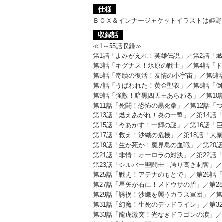
仕様
ＢＯＸ＆インナージャケットイラストは姫野
収録話
≪1～55話収録≫
第1話「よみがえれ！英雄伝説」／第2話「
第3話「キグナス！氷原の戦士」／第4話「
第5話「奇蹟の復活！友情の小宇宙」／第6
第7話「うばわれた！黄金聖衣」／第8話「
第9話「強敵！暗黒四天王あらわる」／第1
第11話「死闘！恐怖の黒死拳」／第12話「
第13話「燃えあがれ！炎の一撃」／第14話
第15話「今あかす！一輝の謎」／第16話「
第17話「救え！沙織の危機」／第18話「大
第19話「生か死か！魔界島の血戦」／第20
第21話「非情！オーロラの対決」／第22話
第23話「シルバー聖闘士！誇り高き刺客」／
第25話「戦え！アテナのもとで」／第26話
第27話「星矢が石に！メドウサの盾」／第2
第29話「誘拐！沙織を襲うカラス軍団」／第
第31話「幻魔！生死のデッドライン」／第3
第33話「龍虎激突！光なきドラゴンの涙」／