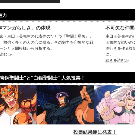
魅力
年マンガらしさ」の体現
不可欠な仲間
家・車田正美先生の代表作のひとつ『聖闘士星矢』。
車田正美先生の
、根強く多くの人の心に残る。その魅力を印象的な戦
印象的な戦いの
ーンと人間模様から分析する。
奥行きを作る複
読む ≫
に。
続きを読む≫
青銅聖闘士"と"白銀聖闘士" 人気投票！
投票結果遂に発表！