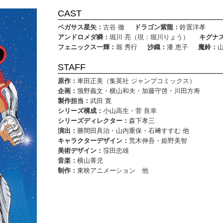
CAST
ペガサス星矢：
古谷 徹
ドラゴン紫龍：
鈴置洋孝
アンドロメダ瞬：
堀川 亮（現：堀川りょう）
キグナ
フェニックス一輝：
堀 秀行
沙織：
潘 恵子
魔鈴：
STAFF
原作：
車田正美（集英社 ジャンプコミックス）
企画：
籏野義文・横山和夫・加藤守啓・川田方寿
製作担当：
武田 寛
シリーズ構成：
小山高生・菅 良幸
シリーズディレクター：
森下孝三
演出：
勝間田具治・山内重保・石﨑すすむ 他
キャラクターデザイン：
荒木伸吾・姫野美智
美術デザイン：
窪田忠雄
音楽：
横山菁児
制作：
東映アニメーション 他