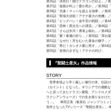
第35話「決死行！開けドラゴンの目よ」／第
第37話「仮面が叫ぶ！愛か死か」／第38話
第39話「光速！マッハを超える強拳」／第4
第41話「聖域大決戦！アテナ最大の危機」／
第43話「ビッグバン！金牛宮の戦闘」／第4
第45話「恐怖！異次元への漂流」／第46話
第47話「さらば氷河！勇者よ眠れ」／第48
第49話「愛！春麗の祈り」／第50話「昇れ
第51話「なぜだ！牙をむいた黄金の獅子」／
第53話「男だ！カシオス愛に死す」／第54
第55話「友情のきずな！アテナの叫び」
『聖闘士星矢』作品情報
STORY
世界各地より辛く厳しい修行の末、伝説の聖
（セイント）となった。ギリシアでの過酷な
へと戻ってきたドラゴン紫龍、アンドロメダ
ラクシアンウォーズ）での生き残りをかけた
う…。 車田正美（集英社 ジャンプコミックス
気作となったTVシリーズ『聖闘士星矢』。本