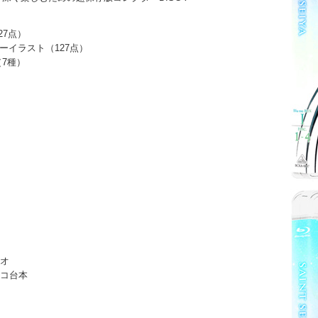
27点）
イラスト（127点）
7種）
リオ
レコ台本