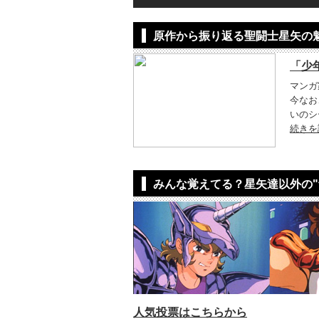
原作から振り返る聖闘士星矢の
「少
マンガ
今なお
いのシ
続きを
みんな覚えてる？星矢達以外の"
人気投票はこちらから