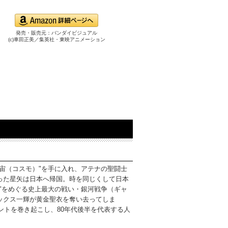
発売・販売元：バンダイビジュアル
(c)車田正美／集英社・東映アニメーション
宙（コスモ）"を手に入れ、アテナの聖闘士
った星矢は日本へ帰国。時を同じくして日本
"をめぐる史上最大の戦い・銀河戦争（ギャ
ックス一輝が黄金聖衣を奪い去ってしま
メントを巻き起こし、80年代後半を代表する人