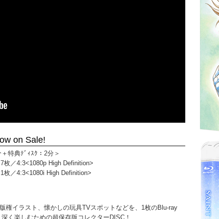
 on Sale!
8分＋特典ﾃﾞｨｽｸ：2分＞
4:3<1080p High Definition>
4:3<1080i High Definition>
イラスト、懐かしの玩具TVスポットなどを、1枚のBlu-ray
り深く楽しむための超保存版コレクターDISC！