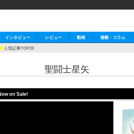
インタビュー
レビュー
動画
連載・コラム
人気記事TOP20
聖闘士星矢
w on Sale!