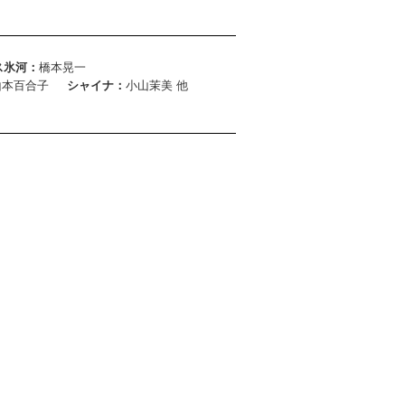
ス氷河：
橋本晃一
山本百合子
シャイナ：
小山茉美 他