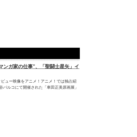
マンガ家の仕事”、「聖闘士星矢」イ
タビュー映像をアニメ！アニメ！では独占紹
渋谷パルコにて開催された「車田正美原画展」